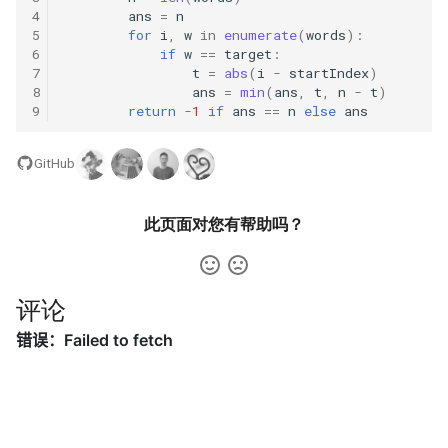
31. 最近最少使用缓存
34. 二叉树中和为某一值的路
5.2. 二进制数转字符串
4
ans
=
n
径
5
for
i
,
w
in
enumerate
(
words
):
32. 有效的变位词
6
if
w
==
target
:
5.3. 翻转数位
7
t
=
abs
(
i
-
startIndex
)
35. 复杂链表的复制
8
ans
=
min
(
ans
,
t
,
n
-
t
)
33. 变位词组
5.4. 下一个数
9
return
-
1
if
ans
==
n
else
ans
36. 二叉搜索树与双向链表
34. 外星语言是否排序
5.6. 整数转换
GitHub
37. 序列化二叉树
35. 最小时间差
5.7. 配对交换
此页面对您有帮助吗？
38. 字符串的排列
36. 后缀表达式
5.8. 绘制直线
39. 数组中出现次数超过一半
37. 小行星碰撞
的数字
8.1. 三步问题
评论
38. 每日温度
40. 最小的 k 个数
8.2. 迷路的机器人
39. 直方图最大矩形面积
41. 数据流中的中位数
8.3. 魔术索引
40. 矩阵中最大的矩形