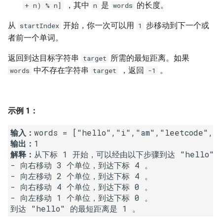
7. 数组中和为 0 的三个数
，其中
是
的长度。
+ n) % n]
n
words
10.2. 青蛙跳台阶问题
1.8. 零矩阵
从
开始，你一次可以用
步移动到下一个或
startIndex
1
8. 和大于等于 target 的最短子
者前一个单词。
数组
11. 旋转数组的最小数字
1.9. 字符串轮转
返回到达目标字符串
所需的最短距离。如果
target
9. 乘积小于 K 的子数组
12. 矩阵中的路径
2.1. 移除重复节点
中不存在字符串
，返回
。
words
target
-1
10. 和为 k 的子数组
13. 机器人的运动范围
2.2. 返回倒数第 k 个节点
示例 1：
11. 和 1 个数相同的子数组
14.1. 剪绳子
2.3. 删除中间节点
输入：
12. 左右两边子数组的和相等
14.2. 剪绳子 II
2.4. 分割链表
输出：
解释：
从下标 1 开始，可以经由以下步骤到达 "hello" ：
13. 二维子矩阵的和
15. 二进制中 1 的个数
2.5. 链表求和
- 向右移动 3 个单位，到达下标 4 。

- 向左移动 2 个单位，到达下标 4 。

14. 字符串中的变位词
16. 数值的整数次方
2.6. 回文链表
- 向右移动 4 个单位，到达下标 0 。

- 向左移动 1 个单位，到达下标 0 。

15. 字符串中的所有变位词
17. 打印从 1 到最大的 n 位数
2.7. 链表相交