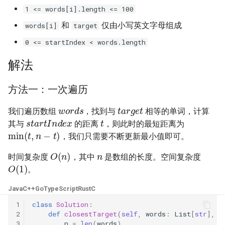
23. 两个链表的第一个重合节
4.3. 特定深度节点链表
1 <= words[i].length <= 100
点
28. 对称的二叉树
和
仅由小写英文字母组成
words[i]
target
4.4. 检查平衡性
0 <= startIndex < words.length
24. 反转链表
29. 顺时针打印矩阵
4.5. 合法二叉搜索树
解法
25. 链表中的两数相加
30. 包含 min 函数的栈
4.6. 后继者
方法一：一次遍历
26. 重排链表
31. 栈的压入、弹出序列
target
words
4.8. 首个共同祖先
我们遍历数组
，找到与
相等的单词，计算
t
startIndex
27. 回文链表
32.1. 从上到下打印二叉树
其与
的距离
，则此时的最短距离为
min
(
t
,
n
−
t
)
4.9. 二叉搜索树序列
，我们只需要不断更新最小值即可。
28. 展平多级双向链表
32.2. 从上到下打印二叉树 II
n
O
(
n
)
4.10. 检查子树
时间复杂度
，其中
是数组的长度。空间复杂度
O
(
1
)
29. 排序的循环链表
32.3. 从上到下打印二叉树 III
。
4.12. 求和路径
Java
C++
Go
TypeScript
Rust
C
30. 插入、删除和随机访问都
33. 二叉搜索树的后序遍历序
是 O(1) 的容器
列
1
class
Solution
:
5.1. 插入
2
def
closestTarget
(
self
,
words
:
List
[
str
],
t
3
n
=
len
(
words
)