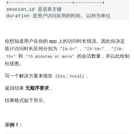
7. 数组中和为 0 的三个数
+---------------------+---------+

session_id 是该表主键

10.2. 青蛙跳台阶问题
1.8. 零矩阵
8. 和大于等于 target 的最短子
数组
11. 旋转数组的最小数字
1.9. 字符串轮转
9. 乘积小于 K 的子数组
12. 矩阵中的路径
2.1. 移除重复节点
你想知道用户在你的 app 上的访问时长情况。因此你决定
统计访问时长区间分别为
，
，
"[0-5>"
"[5-10>"
"[10-
10. 和为 k 的子数组
13. 机器人的运动范围
2.2. 返回倒数第 k 个节点
和
的会话数量，并以此绘制
15>"
"15 minutes or more"
柱状图。
11. 和 1 个数相同的子数组
14.1. 剪绳子
2.3. 删除中间节点
写一个解决方案来报告
。
(bin, total)
12. 左右两边子数组的和相等
14.2. 剪绳子 II
2.4. 分割链表
返回结果
无顺序要求
。
13. 二维子矩阵的和
15. 二进制中 1 的个数
2.5. 链表求和
结果格式如下所示。
14. 字符串中的变位词
16. 数值的整数次方
2.6. 回文链表
示例 1：
15. 字符串中的所有变位词
17. 打印从 1 到最大的 n 位数
2.7. 链表相交