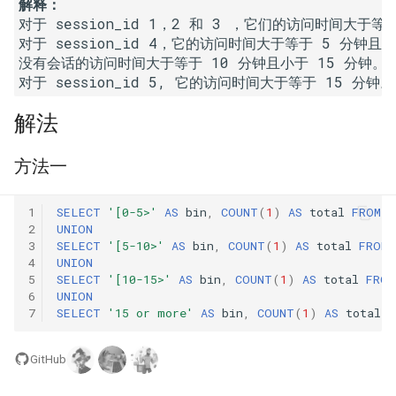
解释：
23. 两个链表的第一个重合节
4.3. 特定深度节点链表
对于 session_id 1，2 和 3 ，它们的访问时间大于等
点
28. 对称的二叉树
对于 session_id 4，它的访问时间大于等于 5 分钟且小
4.4. 检查平衡性
没有会话的访问时间大于等于 10 分钟且小于 15 分钟。

24. 反转链表
29. 顺时针打印矩阵
4.5. 合法二叉搜索树
解法
25. 链表中的两数相加
30. 包含 min 函数的栈
4.6. 后继者
26. 重排链表
方法一
31. 栈的压入、弹出序列
4.8. 首个共同祖先
27. 回文链表
32.1. 从上到下打印二叉树
1
SELECT
'[0-5>'
AS
bin
,
COUNT
(
1
)
AS
total
FROM
S
2
UNION
4.9. 二叉搜索树序列
3
SELECT
'[5-10>'
AS
bin
,
COUNT
(
1
)
AS
total
FROM
28. 展平多级双向链表
32.2. 从上到下打印二叉树 II
4
UNION
4.10. 检查子树
5
SELECT
'[10-15>'
AS
bin
,
COUNT
(
1
)
AS
total
FROM
29. 排序的循环链表
32.3. 从上到下打印二叉树 III
6
UNION
7
SELECT
'15 or more'
AS
bin
,
COUNT
(
1
)
AS
total
F
4.12. 求和路径
30. 插入、删除和随机访问都
33. 二叉搜索树的后序遍历序
是 O(1) 的容器
列
GitHub
5.1. 插入