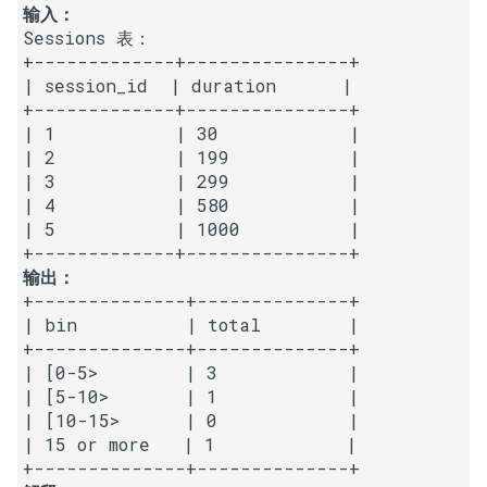
输入：
16. 不含重复字符的最长子字
18. 删除链表的节点
2.8. 环路检测
Sessions 表：

符串
+-------------+---------------+

19. 正则表达式匹配
3.1. 三合一
| session_id  | duration      |

17. 含有所有字符的最短字符
+-------------+---------------+

串
20. 表示数值的字符串
3.2. 栈的最小值
| 1           | 30            |

| 2           | 199           |

| 3           | 299           |

18. 有效的回文
21. 调整数组顺序使奇数位于
3.3. 堆盘子
| 4           | 580           |

偶数前面
| 5           | 1000          |

19. 最多删除一个字符得到回
3.4. 化栈为队
文
22. 链表中倒数第 k 个节点
输出：
3.5. 栈排序
+--------------+--------------+

20. 回文子字符串的个数
24. 反转链表
| bin          | total        |

3.6. 动物收容所
+--------------+--------------+

21. 删除链表的倒数第 n 个结
25. 合并两个排序的链表
| [0-5>        | 3            |

点
| [5-10>       | 1            |

4.1. 节点间通路
| [10-15>      | 0            |

26. 树的子结构
| 15 or more   | 1            |

22. 链表中环的入口节点
4.2. 最小高度树
27. 二叉树的镜像