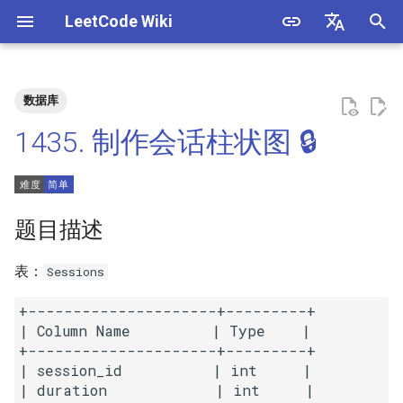
LeetCode Wiki
正
English
在
中文
数据库
题目描述
3. 数组中重复的数字
1. 整数除法
1.1. 判定字符是否唯一
初
1435. 制作会话柱状图 🔒
始
解法
4. 二维数组中的查找
2. 二进制加法
1.2. 判定是否互为字符重排
化
5. 替换空格
3. 前 n 个数字二进制中 1 的个
1.3. URL 化
方法一
搜
题目描述
数
6. 从尾到头打印链表
1.4. 回文排列
索
表：
Sessions
4. 只出现一次的数字
引
7. 重建二叉树
1.5. 一次编辑
+---------------------+---------+

擎
5. 单词长度的最大乘积
| Column Name         | Type    |

9. 用两个栈实现队列
1.6. 字符串压缩
+---------------------+---------+

6. 排序数组中两个数字之和
| session_id          | int     |

10.1. 斐波那契数列
1.7. 旋转矩阵
| duration            | int     |
