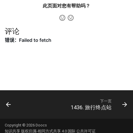
31. 最近最少使用缓存
34. 二叉树中和为某一值的路
5.2. 二进制数转字符串
此页面对您有帮助吗？
径
32. 有效的变位词
5.3. 翻转数位
35. 复杂链表的复制
评论
33. 变位词组
5.4. 下一个数
36. 二叉搜索树与双向链表
34. 外星语言是否排序
5.6. 整数转换
37. 序列化二叉树
35. 最小时间差
5.7. 配对交换
38. 字符串的排列
36. 后缀表达式
5.8. 绘制直线
39. 数组中出现次数超过一半
37. 小行星碰撞
的数字
8.1. 三步问题
下一页
38. 每日温度
40. 最小的 k 个数
8.2. 迷路的机器人
1436. 旅行终点站
39. 直方图最大矩形面积
41. 数据流中的中位数
8.3. 魔术索引
Copyright © 2026
Doocs
知识共享 版权归属-相同方式共享 4.0 国际 公共许可证
40. 矩阵中最大的矩形