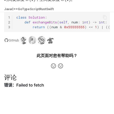
16. 不含重复字符的最长子字
17. 电话号码的字母组合
18. 删除链表的节点
Java
C++
Go
TypeScript
Rust
Swift
符串
1
class
Solution
:
18. 四数之和
19. 正则表达式匹配
2
def
exchangeBits
(
self
,
num
:
int
)
->
int
:
17. 含有所有字符的最短字符
3
return
((
num
&
0x55555555
)
<<
1
)
|
((
n
串
19. 删除链表的倒数第 N 个结
20. 表示数值的字符串
点
GitHub
18. 有效的回文
21. 调整数组顺序使奇数位于
20. 有效的括号
偶数前面
19. 最多删除一个字符得到回
此页面对您有帮助吗？
文
21. 合并两个有序链表
22. 链表中倒数第 k 个节点
20. 回文子字符串的个数
22. 括号生成
24. 反转链表
评论
21. 删除链表的倒数第 n 个结
23. 合并 K 个升序链表
25. 合并两个排序的链表
点
24. 两两交换链表中的节点
26. 树的子结构
22. 链表中环的入口节点
25. K 个一组翻转链表
27. 二叉树的镜像