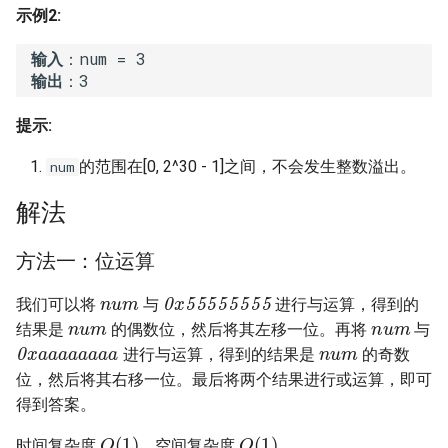
7. 数组中和为 0 的三个数
示例2:
8. 字符串转换整数 (atoi)
10.2. 青蛙跳台阶问题
8. 和大于等于 target 的最短子
 输入
数组
9. 回文数
11. 旋转数组的最小数字
 输出
提示:
9. 乘积小于 K 的子数组
10. 正则表达式匹配
12. 矩阵中的路径
的范围在[0, 2^30 - 1]之间，不会发生整数溢出。
num
10. 和为 k 的子数组
11. 盛最多水的容器
13. 机器人的运动范围
解法
11. 和 1 个数相同的子数组
12. 整数转罗马数字
14.1. 剪绳子
方法一：位运算
12. 左右两边子数组的和相等
13. 罗马数字转整数
14.2. 剪绳子 II
num
0x55555555
我们可以将
与
进行与运算，得到的
num
num
13. 二维子矩阵的和
14. 最长公共前缀
15. 二进制中 1 的个数
结果是
的偶数位，然后将其左移一位。再将
与
num
0xaaaaaaaa
进行与运算，得到的结果是
的奇数
14. 字符串中的变位词
15. 三数之和
16. 数值的整数次方
位，然后将其右移一位。最后将两个结果进行或运算，即可
得到答案。
15. 字符串中的所有变位词
16. 最接近的三数之和
17. 打印从 1 到最大的 n 位数
O
(
1
)
O
(
1
)
时间复杂度
，空间复杂度
。