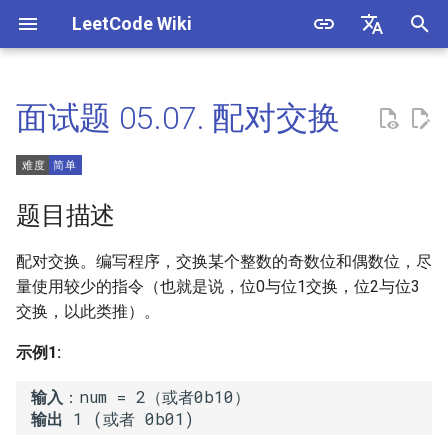
LeetCode Wiki
正
English
在
中文
面试题 05.07. 配对交换
1. 两数之和
3. 数组中重复的数字
1. 整数除法
题目描述
初
始
2. 两数相加
4. 二维数组中的查找
2. 二进制加法
解法
题目描述
化
3. 无重复字符的最长子串
5. 替换空格
3. 前 n 个数字二进制中 1 的个
方法一：位运算
搜
数
配对交换。编写程序，交换某个整数的奇数位和偶数位，尽
4. 寻找两个正序数组的中位数
6. 从尾到头打印链表
索
量使用较少的指令（也就是说，位0与位1交换，位2与位3
4. 只出现一次的数字
交换，以此类推）。
引
5. 最长回文子串
7. 重建二叉树
示例1:
擎
5. 单词长度的最大乘积
6. Z 字形变换
9. 用两个栈实现队列
 输入
6. 排序数组中两个数字之和
 输出
7. 整数反转
10.1. 斐波那契数列