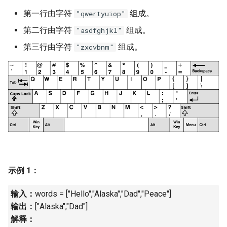
7. 数组中和为 0 的三个数
第一行由字符
组成。
"qwertyuiop"
10.2. 青蛙跳台阶问题
1.8. 零矩阵
8. 和大于等于 target 的最短子
第二行由字符
组成。
"asdfghjkl"
数组
11. 旋转数组的最小数字
1.9. 字符串轮转
第三行由字符
组成。
"zxcvbnm"
9. 乘积小于 K 的子数组
12. 矩阵中的路径
2.1. 移除重复节点
10. 和为 k 的子数组
13. 机器人的运动范围
2.2. 返回倒数第 k 个节点
11. 和 1 个数相同的子数组
14.1. 剪绳子
2.3. 删除中间节点
12. 左右两边子数组的和相等
14.2. 剪绳子 II
2.4. 分割链表
13. 二维子矩阵的和
15. 二进制中 1 的个数
2.5. 链表求和
示例 1：
14. 字符串中的变位词
16. 数值的整数次方
2.6. 回文链表
输入：
words = ["Hello","Alaska","Dad","Peace"]
输出：
["Alaska","Dad"]
15. 字符串中的所有变位词
17. 打印从 1 到最大的 n 位数
2.7. 链表相交
解释：