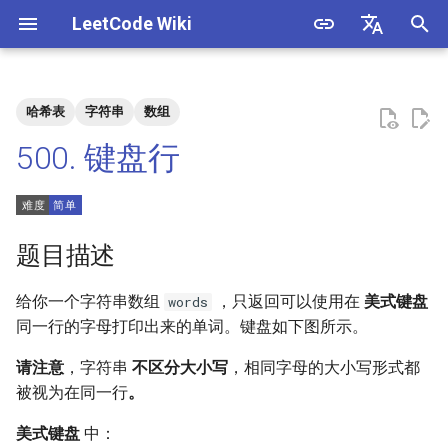
LeetCode Wiki
正
English
在
中文
哈希表
字符串
数组
题目描述
3. 数组中重复的数字
1. 整数除法
1.1. 判定字符是否唯一
初
500. 键盘行
始
解法
4. 二维数组中的查找
2. 二进制加法
1.2. 判定是否互为字符重排
化
5. 替换空格
3. 前 n 个数字二进制中 1 的个
1.3. URL 化
方法一：字符映射
搜
题目描述
数
6. 从尾到头打印链表
1.4. 回文排列
方法二
索
给你一个字符串数组
，只返回可以使用在
美式键盘
words
4. 只出现一次的数字
引
同一行的字母打印出来的单词。键盘如下图所示。
7. 重建二叉树
1.5. 一次编辑
擎
5. 单词长度的最大乘积
请注意
，字符串
不区分大小写
，相同字母的大小写形式都
9. 用两个栈实现队列
1.6. 字符串压缩
被视为在同一行
。
6. 排序数组中两个数字之和
10.1. 斐波那契数列
1.7. 旋转矩阵
美式键盘
中：