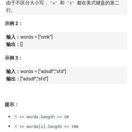
由于不区分大小写，
和
都在美式键盘的第二
"a"
"A"
16. 不含重复字符的最长子字
18. 删除链表的节点
2.8. 环路检测
行。
符串
19. 正则表达式匹配
3.1. 三合一
示例 2：
17. 含有所有字符的最短字符
串
20. 表示数值的字符串
3.2. 栈的最小值
输入：
words = ["omk"]
输出：
[]
18. 有效的回文
21. 调整数组顺序使奇数位于
3.3. 堆盘子
偶数前面
示例 3：
19. 最多删除一个字符得到回
3.4. 化栈为队
文
输入：
words = ["adsdf","sfd"]
22. 链表中倒数第 k 个节点
输出：
["adsdf","sfd"]
3.5. 栈排序
20. 回文子字符串的个数
24. 反转链表
3.6. 动物收容所
21. 删除链表的倒数第 n 个结
25. 合并两个排序的链表
提示：
点
4.1. 节点间通路
26. 树的子结构
1 <= words.length <= 20
22. 链表中环的入口节点
4.2. 最小高度树
1 <= words[i].length <= 100
27. 二叉树的镜像