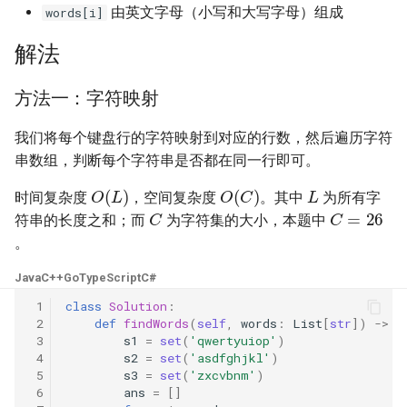
由英文字母（小写和大写字母）组成
23. 两个链表的第一个重合节
words[i]
4.3. 特定深度节点链表
点
28. 对称的二叉树
解法
4.4. 检查平衡性
24. 反转链表
29. 顺时针打印矩阵
方法一：字符映射
4.5. 合法二叉搜索树
25. 链表中的两数相加
30. 包含 min 函数的栈
我们将每个键盘行的字符映射到对应的行数，然后遍历字符
4.6. 后继者
串数组，判断每个字符串是否都在同一行即可。
26. 重排链表
31. 栈的压入、弹出序列
L
O
(
L
)
O
(
C
)
4.8. 首个共同祖先
时间复杂度
，空间复杂度
。其中
为所有字
C
C
=
26
27. 回文链表
32.1. 从上到下打印二叉树
符串的长度之和；而
为字符集的大小，本题中
4.9. 二叉搜索树序列
。
28. 展平多级双向链表
32.2. 从上到下打印二叉树 II
Java
C++
Go
TypeScript
C#
4.10. 检查子树
29. 排序的循环链表
32.3. 从上到下打印二叉树 III
 1
class
Solution
:
 2
def
findWords
(
self
,
words
:
List
[
str
])
->
L
4.12. 求和路径
 3
s1
=
set
(
'qwertyuiop'
)
30. 插入、删除和随机访问都
33. 二叉搜索树的后序遍历序
 4
s2
=
set
(
'asdfghjkl'
)
是 O(1) 的容器
列
5.1. 插入
 5
s3
=
set
(
'zxcvbnm'
)
 6
ans
=
[]