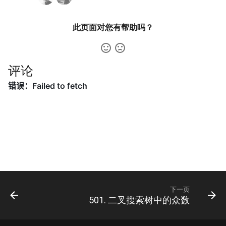
42. 连续子数组的最大和
8.4. 幂集
41. 滑动窗口的平均值
43. 1 ～ n 整数中 1 出现的次
8.5. 递归乘法
此页面对您有帮助吗？
数
42. 最近请求次数
8.6. 汉诺塔问题
44. 数字序列中某一位的数字
评论
43. 往完全二叉树添加节点
8.7. 无重复字符串的排列组合
45. 把数组排成最小的数
44. 二叉树每层的最大值
8.8. 有重复字符串的排列组合
46. 把数字翻译成字符串
45. 二叉树最底层最左边的值
8.9. 括号
47. 礼物的最大价值
46. 二叉树的右侧视图
8.10. 颜色填充
48. 最长不含重复字符的子字
47. 二叉树剪枝
符串
8.11. 硬币
下一页
48. 序列化与反序列化二叉树
49. 丑数
8.12. 八皇后
501. 二叉搜索树中的众数
49. 从根节点到叶节点的路径
50. 第一个只出现一次的字符
8.13. 堆箱子