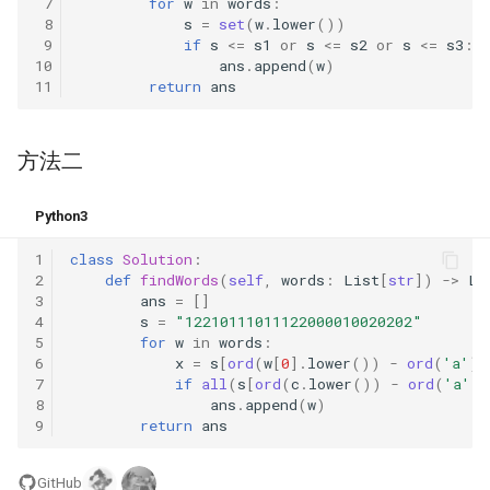
 7
for
w
in
words
:
31. 最近最少使用缓存
34. 二叉树中和为某一值的路
5.2. 二进制数转字符串
 8
s
=
set
(
w
.
lower
())
径
 9
if
s
<=
s1
or
s
<=
s2
or
s
<=
s3
:
32. 有效的变位词
5.3. 翻转数位
10
ans
.
append
(
w
)
11
return
ans
35. 复杂链表的复制
33. 变位词组
5.4. 下一个数
36. 二叉搜索树与双向链表
方法二
34. 外星语言是否排序
5.6. 整数转换
37. 序列化二叉树
Python3
35. 最小时间差
5.7. 配对交换
38. 字符串的排列
1
class
Solution
:
36. 后缀表达式
5.8. 绘制直线
2
def
findWords
(
self
,
words
:
List
[
str
])
->
Li
3
ans
=
[]
39. 数组中出现次数超过一半
4
s
=
"12210111011122000010020202"
37. 小行星碰撞
的数字
8.1. 三步问题
5
for
w
in
words
:
6
x
=
s
[
ord
(
w
[
0
]
.
lower
())
-
ord
(
'a'
)]
38. 每日温度
40. 最小的 k 个数
7
if
all
(
s
[
ord
(
c
.
lower
())
-
ord
(
'a'
)]
8.2. 迷路的机器人
8
ans
.
append
(
w
)
9
return
ans
39. 直方图最大矩形面积
41. 数据流中的中位数
8.3. 魔术索引
GitHub
40. 矩阵中最大的矩形