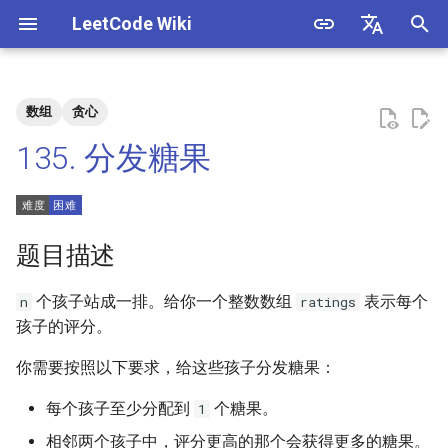
LeetCode Wiki
正
English
在
中文
数组
贪心
题目描述
3. 数组中重复的数字
1. 整数除法
1.1. 判定字符是否唯一
初
135. 分发糖果
始
解法
4. 二维数组中的查找
2. 二进制加法
1.2. 判定是否互为字符重排
化
5. 替换空格
3. 前 n 个数字二进制中 1 的个
1.3. URL 化
方法一：两次遍历
搜
题目描述
数
6. 从尾到头打印链表
1.4. 回文排列
索
个孩子站成一排。给你一个整数数组
表示每个
n
ratings
4. 只出现一次的数字
引
孩子的评分。
7. 重建二叉树
1.5. 一次编辑
擎
5. 单词长度的最大乘积
你需要按照以下要求，给这些孩子分发糖果：
9. 用两个栈实现队列
1.6. 字符串压缩
6. 排序数组中两个数字之和
每个孩子至少分配到
个糖果。
1
10.1. 斐波那契数列
1.7. 旋转矩阵
相邻两个孩子中，评分更高的那个会获得更多的糖果。