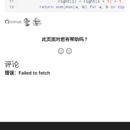
11
right
[
i
]
=
right
[
i
+
1
]
+
1
31. 最近最少使用缓存
34. 二叉树中和为某一值的路
5.2. 二进制数转字符串
12
return
sum
(
max
(
a
,
b
)
for
a
,
b
in
zip
(
l
径
32. 有效的变位词
5.3. 翻转数位
GitHub
35. 复杂链表的复制
33. 变位词组
5.4. 下一个数
36. 二叉搜索树与双向链表
此页面对您有帮助吗？
34. 外星语言是否排序
5.6. 整数转换
37. 序列化二叉树
35. 最小时间差
5.7. 配对交换
评论
38. 字符串的排列
36. 后缀表达式
5.8. 绘制直线
39. 数组中出现次数超过一半
37. 小行星碰撞
的数字
8.1. 三步问题
38. 每日温度
40. 最小的 k 个数
8.2. 迷路的机器人
39. 直方图最大矩形面积
41. 数据流中的中位数
8.3. 魔术索引
40. 矩阵中最大的矩形