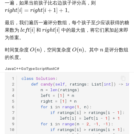
一遍，如果当前孩子比右边孩子评分高，则
23. 两个链表的第一个重合节
4.3. 特定深度节点链表
r
i
g
h
t
[
i
]
=
r
i
g
h
t
[
i
+
1
]
+
1
。
点
28. 对称的二叉树
4.4. 检查平衡性
最后，我们遍历一遍评分数组，每个孩子至少应该获得的糖
l
e
f
t
[
i
]
r
i
g
h
t
[
i
]
24. 反转链表
29. 顺时针打印矩阵
果数为
和
中的最大值，将它们累加起来即
4.5. 合法二叉搜索树
为答案。
25. 链表中的两数相加
30. 包含 min 函数的栈
n
O
(
n
)
O
(
n
)
4.6. 后继者
时间复杂度
，空间复杂度
。其中
是评分数组
26. 重排链表
31. 栈的压入、弹出序列
的长度。
4.8. 首个共同祖先
Java
C++
Go
TypeScript
Rust
C#
27. 回文链表
32.1. 从上到下打印二叉树
4.9. 二叉搜索树序列
 1
class
Solution
:
 2
def
candy
(
self
,
ratings
:
List
[
int
])
->
int
28. 展平多级双向链表
32.2. 从上到下打印二叉树 II
 3
n
=
len
(
ratings
)
4.10. 检查子树
 4
left
=
[
1
]
*
n
29. 排序的循环链表
32.3. 从上到下打印二叉树 III
 5
right
=
[
1
]
*
n
 6
for
i
in
range
(
1
,
n
):
4.12. 求和路径
 7
if
ratings
[
i
]
>
ratings
[
i
-
1
]:
30. 插入、删除和随机访问都
33. 二叉搜索树的后序遍历序
 8
left
[
i
]
=
left
[
i
-
1
]
+
1
是 O(1) 的容器
列
5.1. 插入
 9
for
i
in
range
(
n
-
2
,
-
1
,
-
1
):
10
if
ratings
[
i
]
>
ratings
[
i
+
1
]: