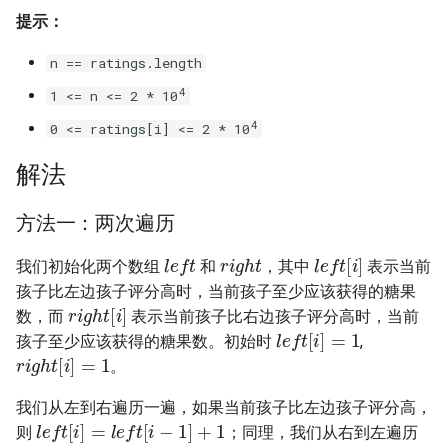
提示：
16. 不含重复字符的最长子字
18. 删除链表的节点
2.8. 环路检测
符串
n == ratings.length
19. 正则表达式匹配
3.1. 三合一
4
17. 含有所有字符的最短字符
1 <= n <= 2 * 10
串
20. 表示数值的字符串
3.2. 栈的最小值
4
0 <= ratings[i] <= 2 * 10
18. 有效的回文
解法
21. 调整数组顺序使奇数位于
3.3. 堆盘子
偶数前面
19. 最多删除一个字符得到回
3.4. 化栈为队
方法一：两次遍历
文
22. 链表中倒数第 k 个节点
r
i
g
h
t
l
e
f
t
l
e
f
t
[
i
]
我们初始化两个数组
和
，其中
表示当前
3.5. 栈排序
20. 回文子字符串的个数
孩子比左边孩子评分高时，当前孩子至少应该获得的糖果
24. 反转链表
r
i
g
h
t
[
i
]
数，而
表示当前孩子比右边孩子评分高时，当前
3.6. 动物收容所
l
e
f
t
[
i
]
=
1
21. 删除链表的倒数第 n 个结
25. 合并两个排序的链表
孩子至少应该获得的糖果数。初始时
,
r
i
g
h
t
[
i
]
=
1
点
4.1. 节点间通路
。
26. 树的子结构
我们从左到右遍历一遍，如果当前孩子比左边孩子评分高，
22. 链表中环的入口节点
l
e
f
t
[
i
]
=
l
e
f
t
[
i
−
1
]
+
1
4.2. 最小高度树
则
；同理，我们从右到左遍历
27. 二叉树的镜像