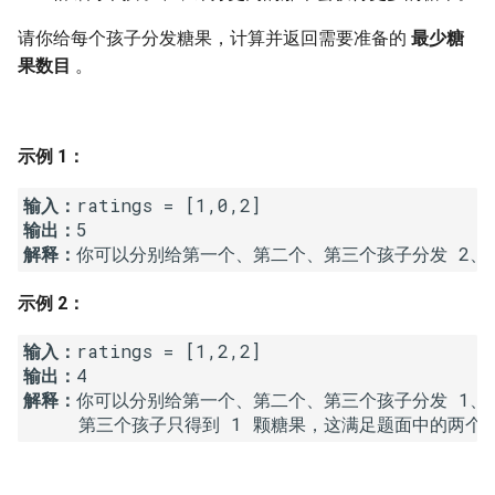
7. 数组中和为 0 的三个数
10.2. 青蛙跳台阶问题
1.8. 零矩阵
请你给每个孩子分发糖果，计算并返回需要准备的
最少糖
8. 和大于等于 target 的最短子
果数目
。
数组
11. 旋转数组的最小数字
1.9. 字符串轮转
9. 乘积小于 K 的子数组
12. 矩阵中的路径
2.1. 移除重复节点
示例 1：
10. 和为 k 的子数组
13. 机器人的运动范围
2.2. 返回倒数第 k 个节点
输入：
输出：
11. 和 1 个数相同的子数组
14.1. 剪绳子
2.3. 删除中间节点
解释：
示例 2：
12. 左右两边子数组的和相等
14.2. 剪绳子 II
2.4. 分割链表
输入：
13. 二维子矩阵的和
15. 二进制中 1 的个数
2.5. 链表求和
输出：
解释：
你可以分别给第一个、第二个、第三个孩子分发 1、2
14. 字符串中的变位词
16. 数值的整数次方
2.6. 回文链表
     第三个孩子只得到 1 颗糖果，这满足题面中的两个
15. 字符串中的所有变位词
17. 打印从 1 到最大的 n 位数
2.7. 链表相交