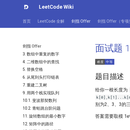
LeetCode Wiki
首页
LeetCode 全解
剑指 Offer
剑指 Offer（专
面试题 14-
剑指 Offer
3. 数组中重复的数字
4. 二维数组中的查找
5. 替换空格
题目描述
6. 从尾到头打印链表
7. 重建二叉树
给你一根长度为
9. 用两个栈实现队列
k[0],k[1]...k[
10.1. 斐波那契数列
别为2、3、3的
10.2. 青蛙跳台阶问题
答案需要取模 1e9
11. 旋转数组的最小数字
12. 矩阵中的路径