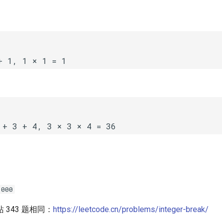
+ 1, 1 × 1 = 1
 + 3 + 4, 3 × 3 × 4 = 36
1000
 343 题相同：
https://leetcode.cn/problems/integer-break/