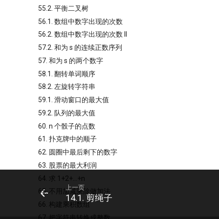
55.2. 平衡二叉树
56.1. 数组中数字出现的次数
56.2. 数组中数字出现的次数 II
57.2. 和为 s 的连续正数序列
57. 和为 s 的两个数字
58.1. 翻转单词顺序
58.2. 左旋转字符串
59.1. 滑动窗口的最大值
59.2. 队列的最大值
60. n 个骰子的点数
61. 扑克牌中的顺子
62. 圆圈中最后剩下的数字
63. 股票的最大利润
64. 求 1+2+…+n
上一页
65. 不用加减乘除做加法
14.1. 剪绳子
66. 构建乘积数组
67. 把字符串转换成整数