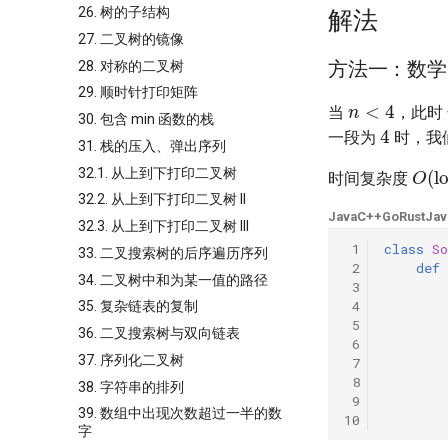
26. 树的子结构
解法
27. 二叉树的镜像
方法一：数学
28. 对称的二叉树
n
<
4
29. 顺时针打印矩阵
当
，此时
4
30. 包含 min 函数的栈
一段为
时，我
31. 栈的压入、弹出序列
O
(
l
32.1. 从上到下打印二叉树
时间复杂度
32.2. 从上到下打印二叉树 II
Java
C++
Go
Rust
Jav
32.3. 从上到下打印二叉树 III
 1
class
So
33. 二叉搜索树的后序遍历序列
 2
def
34. 二叉树中和为某一值的路径
 3
 4
35. 复杂链表的复制
 5
36. 二叉搜索树与双向链表
 6
37. 序列化二叉树
 7
 8
38. 字符串的排列
 9
39. 数组中出现次数超过一半的数
10
字