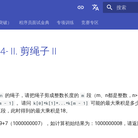
正在初始化
English
项突破）
程序员面试金典
专项训练
竞赛专区
中文
 II. 剪绳子 II
的绳子，请把绳子剪成整数长度的
段（m、n都是整数，n
n
m
。请问
可能的最大乘积是多
m - 1]
k[0]*k[1]*...*k[m - 1]
三段，此时得到的最大乘积是18。
+7（1000000007），如计算初始结果为：1000000008，请返