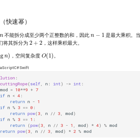
（快速幂）
n
n
−
1
不能拆分成至少两个正整数的和，因此
是最大乘积。
2
+
2
们将其拆分为
，这样乘积最大。
og
n
)
O
(
1
)
，空间复杂度
。
aScript
C#
Swift
lution
:
cuttingRope
(
self
,
n
:
int
)
->
int
:
mod
=
10
**
9
+
7
if
n
<
4
:
return
n
-
1
if
n
%
3
==
0
:
return
pow
(
3
,
n
//
3
,
mod
)
if
n
%
3
==
1
:
return
(
pow
(
3
,
n
//
3
-
1
,
mod
)
*
4
)
%
mod
return
pow
(
3
,
n
//
3
,
mod
)
*
2
%
mod