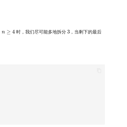
3
n
≥
4
当
时，我们尽可能多地拆分
，当剩下的最后