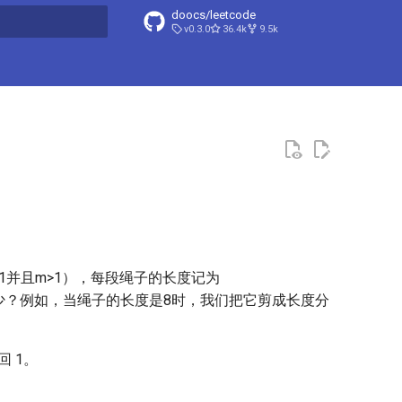
doocs/leetcode
v0.3.0
36.4k
9.5k
搜索引擎
>1并且m>1），每段绳子的长度记为
少？例如，当绳子的长度是8时，我们把它剪成长度分
回 1。