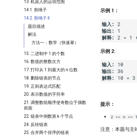
13. 机器人的运动范围
14.1. 剪绳子
示例 1：
14.2. 剪绳子 II
输入: 
题目描述
输出: 
解法
解释: 
2 = 1 
方法一：数学（快速幂）
示例 2:
15. 二进制中 1 的个数
16. 数值的整数次方
输入: 
17. 打印从 1 到最大的 n 位数
输出: 
解释: 
10 = 3
18. 删除链表的节点
19. 正则表达式匹配
20. 表示数值的字符串
21. 调整数组顺序使奇数位于偶数
提示：
前面
22. 链表中倒数第 k 个节点
2 <= n <= 
24. 反转链表
注意：本题与主站
25. 合并两个排序的链表