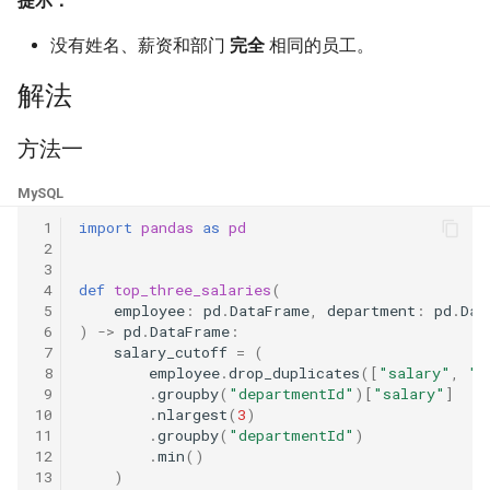
提示：
42. 连续子数组的最大和
8.4. 幂集
没有姓名、薪资和部门
完全
相同的员工。
41. 滑动窗口的平均值
43. 1 ～ n 整数中 1 出现的次
8.5. 递归乘法
数
解法
42. 最近请求次数
8.6. 汉诺塔问题
44. 数字序列中某一位的数字
方法一
43. 往完全二叉树添加节点
8.7. 无重复字符串的排列组合
45. 把数组排成最小的数
MySQL
44. 二叉树每层的最大值
8.8. 有重复字符串的排列组合
 1
import
pandas
as
pd
46. 把数字翻译成字符串
 2
45. 二叉树最底层最左边的值
 3
8.9. 括号
 4
def
top_three_salaries
(
47. 礼物的最大价值
 5
employee
:
pd
.
DataFrame
,
department
:
pd
.
Dat
46. 二叉树的右侧视图
8.10. 颜色填充
 6
)
->
pd
.
DataFrame
:
48. 最长不含重复字符的子字
 7
salary_cutoff
=
(
47. 二叉树剪枝
 8
employee
.
drop_duplicates
([
"salary"
,
"d
符串
8.11. 硬币
 9
.
groupby
(
"departmentId"
)[
"salary"
]
10
.
nlargest
(
3
)
48. 序列化与反序列化二叉树
49. 丑数
8.12. 八皇后
11
.
groupby
(
"departmentId"
)
12
.
min
()
13
)
49. 从根节点到叶节点的路径
50. 第一个只出现一次的字符
8.13. 堆箱子