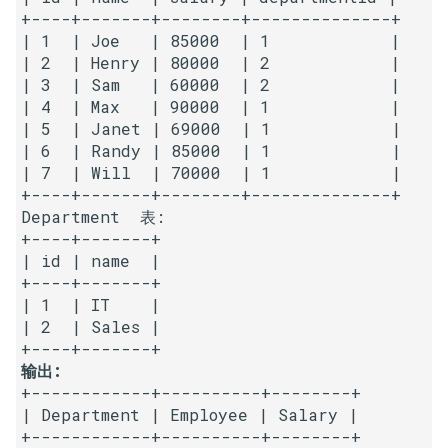
23. 两个链表的第一个重合节
4.3. 特定深度节点链表
+----+-------+--------+--------------+

点
| 1  | Joe   | 85000  | 1            |

28. 对称的二叉树
| 2  | Henry | 80000  | 2            |

4.4. 检查平衡性
| 3  | Sam   | 60000  | 2            |

24. 反转链表
29. 顺时针打印矩阵
| 4  | Max   | 90000  | 1            |

4.5. 合法二叉搜索树
| 5  | Janet | 69000  | 1            |

25. 链表中的两数相加
30. 包含 min 函数的栈
| 6  | Randy | 85000  | 1            |

4.6. 后继者
| 7  | Will  | 70000  | 1            |

26. 重排链表
31. 栈的压入、弹出序列
+----+-------+--------+--------------+

4.8. 首个共同祖先
Department  表:

27. 回文链表
32.1. 从上到下打印二叉树
+----+-------+

| id | name  |

4.9. 二叉搜索树序列
+----+-------+

28. 展平多级双向链表
32.2. 从上到下打印二叉树 II
| 1  | IT    |

4.10. 检查子树
| 2  | Sales |

29. 排序的循环链表
32.3. 从上到下打印二叉树 III
4.12. 求和路径
输出:
30. 插入、删除和随机访问都
33. 二叉搜索树的后序遍历序
+------------+----------+--------+

是 O(1) 的容器
列
5.1. 插入
| Department | Employee | Salary |

+------------+----------+--------+
