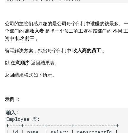
16. 不含重复字符的最长子字
18. 删除链表的节点
2.8. 环路检测
符串
19. 正则表达式匹配
3.1. 三合一
公司的主管们感兴趣的是公司每个部门中谁赚的钱最多。一
17. 含有所有字符的最短字符
个部门的
高收入者
是指一个员工的工资在该部门的
不同
工
串
20. 表示数值的字符串
3.2. 栈的最小值
资中
排名前三
。
18. 有效的回文
21. 调整数组顺序使奇数位于
3.3. 堆盘子
编写解决方案，找出每个部门中
收入高的员工
。
偶数前面
以
任意顺序
返回结果表。
19. 最多删除一个字符得到回
3.4. 化栈为队
文
22. 链表中倒数第 k 个节点
返回结果格式如下所示。
3.5. 栈排序
20. 回文子字符串的个数
24. 反转链表
3.6. 动物收容所
示例 1:
21. 删除链表的倒数第 n 个结
25. 合并两个排序的链表
点
4.1. 节点间通路
输入:
26. 树的子结构
Employee 表:

22. 链表中环的入口节点
4.2. 最小高度树
+----+-------+--------+--------------+

27. 二叉树的镜像
| id | name  | salary | departmentId |
