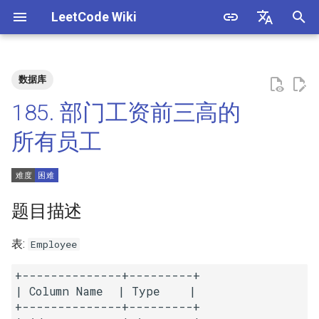
LeetCode Wiki
正
English
在
中文
数据库
题目描述
3. 数组中重复的数字
1. 整数除法
1.1. 判定字符是否唯一
初
185. 部门工资前三高的
始
解法
4. 二维数组中的查找
2. 二进制加法
1.2. 判定是否互为字符重排
所有员工
化
5. 替换空格
3. 前 n 个数字二进制中 1 的个
1.3. URL 化
方法一
搜
数
6. 从尾到头打印链表
1.4. 回文排列
方法二
索
题目描述
4. 只出现一次的数字
引
7. 重建二叉树
1.5. 一次编辑
表:
Employee
擎
5. 单词长度的最大乘积
9. 用两个栈实现队列
1.6. 字符串压缩
+--------------+---------+

6. 排序数组中两个数字之和
| Column Name  | Type    |

+--------------+---------+

10.1. 斐波那契数列
1.7. 旋转矩阵