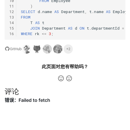
10
FROM
Employee
57. 值和下标之差都在给定的
56.2. 数组中数字出现的次数
11
)
范围内
II
16.2. 单词频率
12
SELECT
d
.
name
AS
Department
,
t
.
name
AS
Employe
13
FROM
14
T
AS
t
58. 日程表
57.2. 和为 s 的连续正数序列
16.3. 交点
15
JOIN
Department
AS
d
ON
t
.
departmentId
=
d
16
WHERE
rk
<=
3
;
59. 数据流的第 K 大数值
57. 和为 s 的两个数字
16.4. 井字游戏
GitHub
+2
60. 出现频率最高的 k 个数字
58.1. 翻转单词顺序
16.5. 阶乘尾数
61. 和最小的 k 个数对
此页面对您有帮助吗？
58.2. 左旋转字符串
16.6. 最小差
62. 实现前缀树
59.1. 滑动窗口的最大值
16.7. 最大数值
评论
63. 替换单词
59.2. 队列的最大值
16.8. 整数的英语表示
64. 神奇的字典
60. n 个骰子的点数
16.9. 运算
65. 最短的单词编码
61. 扑克牌中的顺子
16.10. 生存人数