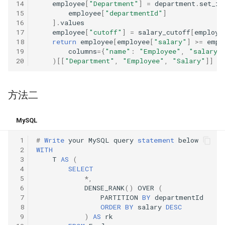
14
employee
[
"Department"
]
=
department
.
set_in
数字之和
15
employee
[
"departmentId"
]
51. 数组中的逆序对
8.14. 布尔运算
16
]
.
values
50. 向下的路径节点之和
17
employee
[
"cutoff"
]
=
salary_cutoff
[
employe
18
return
employee
[
employee
[
"salary"
]
>=
empl
52. 两个链表的第一个公共节
10.1. 合并排序的数组
19
columns
=
{
"name"
:
"Employee"
,
"salary"
51. 节点之和最大的路径
点
20
)[[
"Department"
,
"Employee"
,
"Salary"
]]
10.2. 变位词组
52. 展平二叉搜索树
53.1. 在排序数组中查找数字 I
方法二
10.3. 搜索旋转数组
53. 二叉搜索树中的中序后继
53.2. ～ n-1 中缺失的数字
10.5. 稀疏数组搜索
MySQL
54. 所有大于等于节点的值之
54. 二叉搜索树的第 k 大节点
 1
#
Write
your
MySQL
query
statement
below
和
10.9. 排序矩阵查找
 2
WITH
55.1. 二叉树的深度
 3
T
AS
(
55. 二叉搜索树迭代器
 4
SELECT
10.10. 数字流的秩
 5
*
,
55.2. 平衡二叉树
 6
DENSE_RANK
()
OVER
(
56. 二叉搜索树中两个节点之
10.11. 峰与谷
 7
PARTITION
BY
departmentId
和
56.1. 数组中数字出现的次数
 8
ORDER
BY
salary
DESC
 9
)
AS
rk
16.1. 交换数字