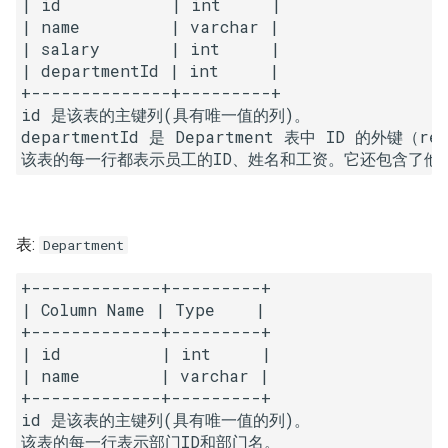
| id           | int     |

7. 数组中和为 0 的三个数
| name         | varchar |

10.2. 青蛙跳台阶问题
1.8. 零矩阵
| salary       | int     |

8. 和大于等于 target 的最短子
| departmentId | int     |

数组
11. 旋转数组的最小数字
1.9. 字符串轮转
+--------------+---------+

id 是该表的主键列(具有唯一值的列)。

9. 乘积小于 K 的子数组
12. 矩阵中的路径
2.1. 移除重复节点
departmentId 是 Department 表中 ID 的外键（ref
10. 和为 k 的子数组
13. 机器人的运动范围
2.2. 返回倒数第 k 个节点
11. 和 1 个数相同的子数组
14.1. 剪绳子
2.3. 删除中间节点
表:
Department
12. 左右两边子数组的和相等
14.2. 剪绳子 II
2.4. 分割链表
+-------------+---------+

| Column Name | Type    |

13. 二维子矩阵的和
15. 二进制中 1 的个数
2.5. 链表求和
+-------------+---------+

| id          | int     |

14. 字符串中的变位词
16. 数值的整数次方
2.6. 回文链表
| name        | varchar |

+-------------+---------+

id 是该表的主键列(具有唯一值的列)。

15. 字符串中的所有变位词
17. 打印从 1 到最大的 n 位数
2.7. 链表相交