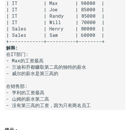
31. 最近最少使用缓存
34. 二叉树中和为某一值的路
| IT         | Max      | 90000  |

5.2. 二进制数转字符串
| IT         | Joe      | 85000  |

径
| IT         | Randy    | 85000  |

32. 有效的变位词
5.3. 翻转数位
| IT         | Will     | 70000  |

35. 复杂链表的复制
| Sales      | Henry    | 80000  |

33. 变位词组
5.4. 下一个数
| Sales      | Sam      | 60000  |

36. 二叉搜索树与双向链表
34. 外星语言是否排序
5.6. 整数转换
37. 序列化二叉树
在IT部门:

35. 最小时间差
5.7. 配对交换
- Max的工资最高

38. 字符串的排列
- 兰迪和乔都赚取第二高的独特的薪水

36. 后缀表达式
- 威尔的薪水是第三高的

5.8. 绘制直线
39. 数组中出现次数超过一半
在销售部:

37. 小行星碰撞
的数字
8.1. 三步问题
- 亨利的工资最高

- 山姆的薪水第二高

38. 每日温度
40. 最小的 k 个数
8.2. 迷路的机器人
- 没有第三高的工资，因为只有两名员工
39. 直方图最大矩形面积
41. 数据流中的中位数
8.3. 魔术索引
40. 矩阵中最大的矩形