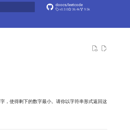
doocs/leetcode
v0.3.0
36.4k
9.5k
搜索引擎
数字，使得剩下的数字最小。请你以字符串形式返回这