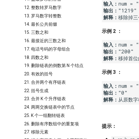
输入：
12. 整数转罗马数字
输出：
13. 罗马数字转整数
解释：
14. 最长公共前缀
示例 2 ：
15. 三数之和
16. 最接近的三数之和
输入：
17. 电话号码的字母组合
输出：
18. 四数之和
解释：
19. 删除链表的倒数第 N 个结点
示例 3 ：
20. 有效的括号
21. 合并两个有序链表
输入：
22. 括号生成
输出：
解释：
23. 合并 K 个升序链表
24. 两两交换链表中的节点
25. K 个一组翻转链表
26. 删除有序数组中的重复项
提示：
27. 移除元素
1 <= k <= 