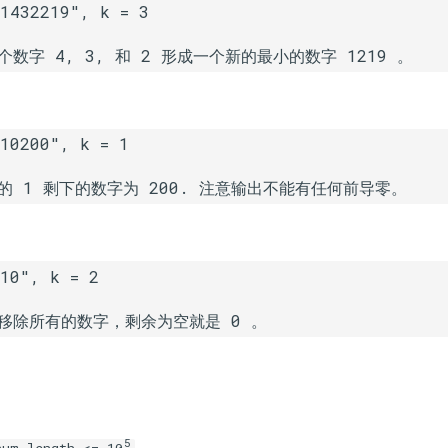
5
num.length <= 10