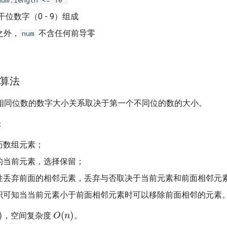
位数字（0 - 9）组成
之外，
不含任何前导零
num
算法
相同位数的数字大小关系取决于第一个不同位的数的大小。
：
历数组元素；
的当前元素，选择保留；
性丢弃前面的相邻元素，丢弃与否取决于当前元素和前面相邻元
识可知当当前元素小于前面相邻元素时可以移除前面相邻的元素
)
O
(
n
)
，空间复杂度
。