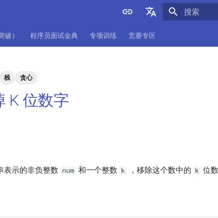
正在初始化
English
项突破）
程序员面试金典
专项训练
竞赛专区
中文
栈
贪心
移掉 K 位数字
串表示的非负整数
和一个整数
，移除这个数中的
位
num
k
k