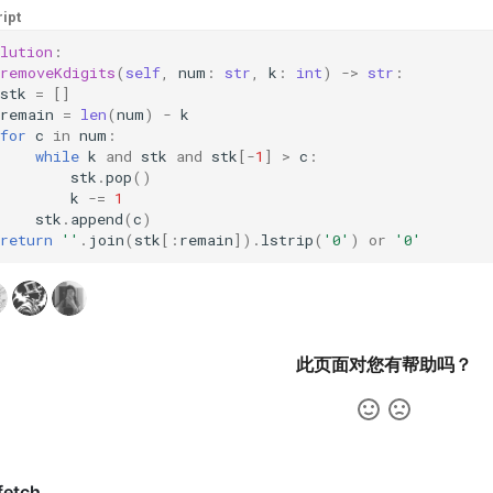
ipt
lution
:
removeKdigits
(
self
,
num
:
str
,
k
:
int
)
->
str
:
stk
=
[]
remain
=
len
(
num
)
-
k
for
c
in
num
:
while
k
and
stk
and
stk
[
-
1
]
>
c
:
stk
.
pop
()
k
-=
1
stk
.
append
(
c
)
return
''
.
join
(
stk
[:
remain
])
.
lstrip
(
'0'
)
or
'0'
此页面对您有帮助吗？