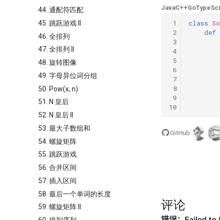
Java
C++
Go
TypeScr
44. 通配符匹配
 1
class
So
45. 跳跃游戏 II
 2
def
46. 全排列
 3
47. 全排列 II
 4
 5
48. 旋转图像
 6
49. 字母异位词分组
 7
 8
50. Pow(x, n)
 9
51. N 皇后
10
52. N 皇后 II
53. 最大子数组和
GitHub
54. 螺旋矩阵
55. 跳跃游戏
56. 合并区间
57. 插入区间
58. 最后一个单词的长度
评论
59. 螺旋矩阵 II