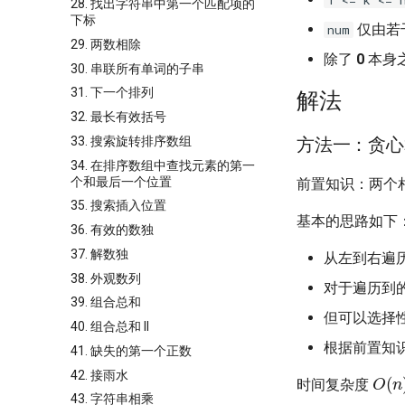
28. 找出字符串中第一个匹配项的
下标
仅由若干
num
29. 两数相除
除了
0
本身
30. 串联所有单词的子串
31. 下一个排列
解法
32. 最长有效括号
33. 搜索旋转排序数组
方法一：贪心
34. 在排序数组中查找元素的第一
个和最后一个位置
前置知识：两个
35. 搜索插入位置
基本的思路如下
36. 有效的数独
37. 解数独
从左到右遍
38. 外观数列
对于遍历到
39. 组合总和
但可以选择
40. 组合总和 II
根据前置知
41. 缺失的第一个正数
O
(
n
42. 接雨水
时间复杂度
43. 字符串相乘