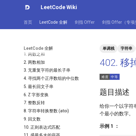
LeetCode Wiki
首页
LeetCode 全解
剑指 Offer
剑指 Offer（专
LeetCode 全解
单调栈
字符串
1. 两数之和
402. 
2. 两数相加
3. 无重复字符的最长子串
4. 寻找两个正序数组的中位数
5. 最长回文子串
题目描述
6. Z 字形变换
7. 整数反转
给你一个以字符
8. 字符串转换整数 (atoi)
个最小的数字。
9. 回文数
示例 1 ：
10. 正则表达式匹配
11. 盛最多水的容器