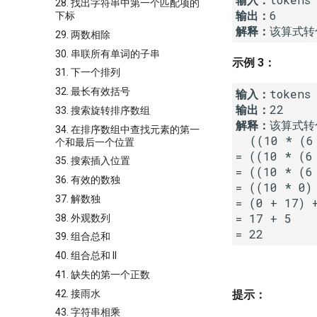
28. 找出字符串中第一个匹配项的
输出：
下标
解释：
29. 两数相除
30. 串联所有单词的子串
示例 3：
31. 下一个排列
32. 最长有效括号
输入：
输出：
33. 搜索旋转排序数组
解释：
该算式转
34. 在排序数组中查找元素的第一
  ((10 * (6
个和最后一个位置
= ((10 * (6 
35. 搜索插入位置
= ((10 * (6 
36. 有效的数独
= ((10 * 0) 
37. 解数独
= (0 + 17) +
= 17 + 5

38. 外观数列
= 22
39. 组合总和
40. 组合总和 II
41. 缺失的第一个正数
42. 接雨水
提示：
43. 字符串相乘