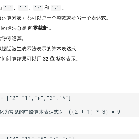
为
、
、
和
。
'+'
'-'
'*'
'/'
（运算对象）都可以是一个整数或者另一个表达式。
间的除法总是
向零截断
。
含除零运算。
根据逆波兰表示法表示的算术表达式。
中间计算结果可以用
32 位
整数表示。