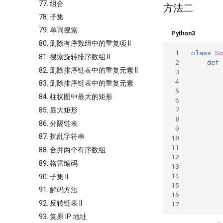
77. 组合
方法二
78. 子集
79. 单词搜索
Python3
80. 删除有序数组中的重复项 II
 1
class
So
81. 搜索旋转排序数组 II
 2
def
82. 删除排序链表中的重复元素 II
 3
 4
83. 删除排序链表中的重复元素
 5
84. 柱状图中最大的矩形
 6
 7
85. 最大矩形
 8
86. 分隔链表
 9
87. 扰乱字符串
10
11
88. 合并两个有序数组
12
89. 格雷编码
13
14
90. 子集 II
15
91. 解码方法
16
92. 反转链表 II
17
93. 复原 IP 地址