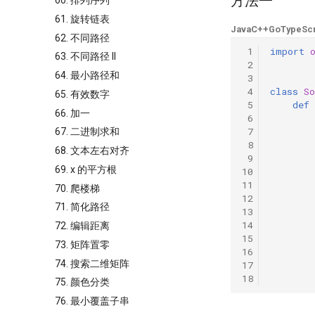
方法一
60. 排列序列
61. 旋转链表
Java
C++
Go
TypeScr
62. 不同路径
 1
import
63. 不同路径 II
 2
64. 最小路径和
 3
 4
class
So
65. 有效数字
 5
def
66. 加一
 6
 7
67. 二进制求和
 8
68. 文本左右对齐
 9
69. x 的平方根
10
11
70. 爬楼梯
12
71. 简化路径
13
14
72. 编辑距离
15
73. 矩阵置零
16
74. 搜索二维矩阵
17
18
75. 颜色分类
76. 最小覆盖子串