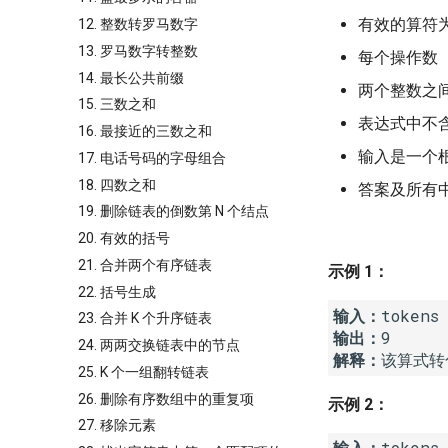
有效的算符
12. 整数转罗马数字
13. 罗马数字转整数
每个操作数
14. 最长公共前缀
两个整数之
15. 三数之和
表达式中不
16. 最接近的三数之和
输入是一个
17. 电话号码的字母组合
18. 四数之和
答案及所有
19. 删除链表的倒数第 N 个结点
20. 有效的括号
21. 合并两个有序链表
示例 1：
22. 括号生成
输入：
23. 合并 K 个升序链表
输出：
24. 两两交换链表中的节点
解释：
25. K 个一组翻转链表
26. 删除有序数组中的重复项
示例 2：
27. 移除元素
输入：