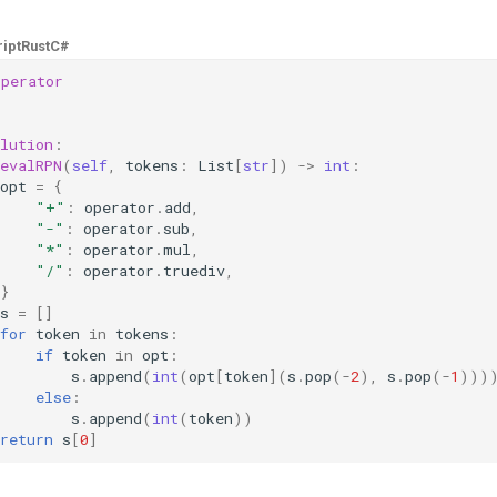
ipt
Rust
C#
operator
lution
:
evalRPN
(
self
,
tokens
:
List
[
str
])
->
int
:
opt
=
{
"+"
:
operator
.
add
,
"-"
:
operator
.
sub
,
"*"
:
operator
.
mul
,
"/"
:
operator
.
truediv
,
}
s
=
[]
for
token
in
tokens
:
if
token
in
opt
:
s
.
append
(
int
(
opt
[
token
](
s
.
pop
(
-
2
),
s
.
pop
(
-
1
)))
else
:
s
.
append
(
int
(
token
))
return
s
[
0
]