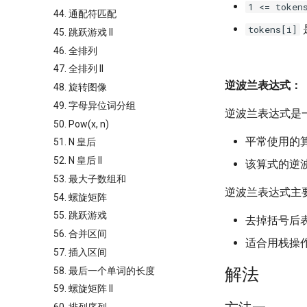
1 <= token
44. 通配符匹配
tokens[i]
45. 跳跃游戏 II
46. 全排列
47. 全排列 II
逆波兰表达式：
48. 旋转图像
49. 字母异位词分组
逆波兰表达式是
50. Pow(x, n)
平常使用的
51. N 皇后
52. N 皇后 II
该算式的逆
53. 最大子数组和
逆波兰表达式主
54. 螺旋矩阵
55. 跳跃游戏
去掉括号后
56. 合并区间
适合用栈操
57. 插入区间
解法
58. 最后一个单词的长度
59. 螺旋矩阵 II