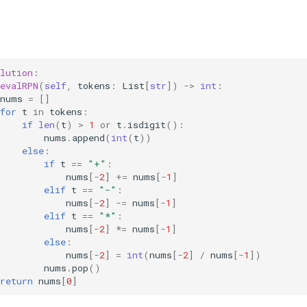
lution
:
evalRPN
(
self
,
tokens
:
List
[
str
])
->
int
:
nums
=
[]
for
t
in
tokens
:
if
len
(
t
)
>
1
or
t
.
isdigit
():
nums
.
append
(
int
(
t
))
else
:
if
t
==
"+"
:
nums
[
-
2
]
+=
nums
[
-
1
]
elif
t
==
"-"
:
nums
[
-
2
]
-=
nums
[
-
1
]
elif
t
==
"*"
:
nums
[
-
2
]
*=
nums
[
-
1
]
else
:
nums
[
-
2
]
=
int
(
nums
[
-
2
]
/
nums
[
-
1
])
nums
.
pop
()
return
nums
[
0
]