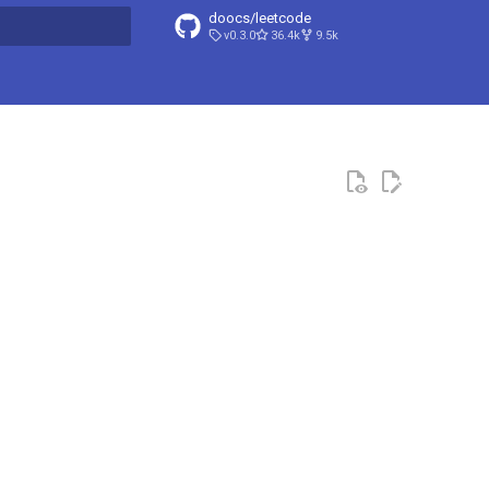
doocs/leetcode
v0.3.0
36.4k
9.5k
搜索引擎