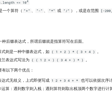
4
s.length <= 10
是一个算符（
、
、
或
），或是在范围
"+"
"-"
"*"
"/"
[-200
一种后缀表达式，所谓后缀就是指算符写在后面。
算式则是一种中缀表达式，如
。
( 1 + 2 ) * ( 3 + 4 )
波兰表达式写法为
。
( ( 1 2 + ) ( 3 4 + ) * )
要有以下两个优点：
表达式无歧义，上式即便写成
也可以依据次序
1 2 + 3 4 + *
作运算：遇到数字则入栈；遇到算符则取出栈顶两个数字进行计