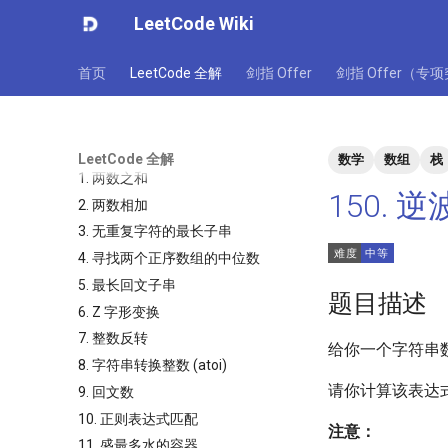
LeetCode Wiki
首页
LeetCode 全解
剑指 Offer
剑指 Offer（专
LeetCode 全解
数学
数组
栈
1. 两数之和
150.
2. 两数相加
3. 无重复字符的最长子串
4. 寻找两个正序数组的中位数
5. 最长回文子串
题目描述
6. Z 字形变换
7. 整数反转
给你一个字符串
8. 字符串转换整数 (atoi)
请你计算该表达
9. 回文数
10. 正则表达式匹配
注意：
11. 盛最多水的容器