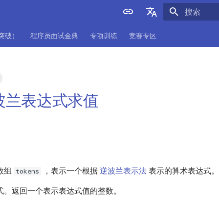
正在初始化
English
项突破）
程序员面试金典
专项训练
竞赛专区
中文
 逆波兰表达式求值
数组
，表示一个根据
逆波兰表示法
表示的算术表达式。
tokens
式。返回一个表示表达式值的整数。