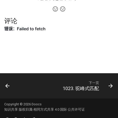
42. 连续子数组的最大和
8.4. 幂集
41. 滑动窗口的平均值
43. 1 ～ n 整数中 1 出现的次
8.5. 递归乘法
数
评论
42. 最近请求次数
8.6. 汉诺塔问题
44. 数字序列中某一位的数字
43. 往完全二叉树添加节点
8.7. 无重复字符串的排列组合
45. 把数组排成最小的数
44. 二叉树每层的最大值
8.8. 有重复字符串的排列组合
46. 把数字翻译成字符串
45. 二叉树最底层最左边的值
8.9. 括号
47. 礼物的最大价值
46. 二叉树的右侧视图
8.10. 颜色填充
下一页
48. 最长不含重复字符的子字
1023. 驼峰式匹配
47. 二叉树剪枝
符串
8.11. 硬币
48. 序列化与反序列化二叉树
49. 丑数
8.12. 八皇后
Copyright © 2026
Doocs
知识共享 版权归属-相同方式共享 4.0 国际 公共许可证
49. 从根节点到叶节点的路径
50. 第一个只出现一次的字符
8.13. 堆箱子