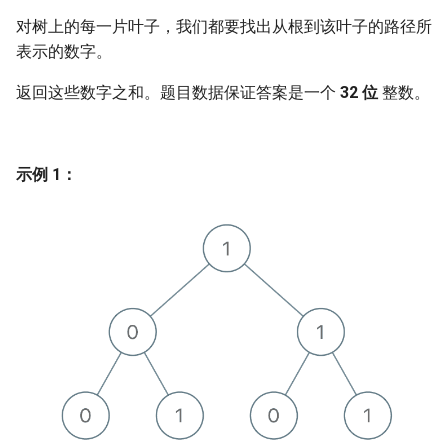
7. 数组中和为 0 的三个数
对树上的每一片叶子，我们都要找出从根到该叶子的路径所
10.2. 青蛙跳台阶问题
1.8. 零矩阵
表示的数字。
8. 和大于等于 target 的最短子
数组
11. 旋转数组的最小数字
1.9. 字符串轮转
返回这些数字之和。题目数据保证答案是一个
32 位
整数。
9. 乘积小于 K 的子数组
12. 矩阵中的路径
2.1. 移除重复节点
示例 1：
10. 和为 k 的子数组
13. 机器人的运动范围
2.2. 返回倒数第 k 个节点
11. 和 1 个数相同的子数组
14.1. 剪绳子
2.3. 删除中间节点
12. 左右两边子数组的和相等
14.2. 剪绳子 II
2.4. 分割链表
13. 二维子矩阵的和
15. 二进制中 1 的个数
2.5. 链表求和
14. 字符串中的变位词
16. 数值的整数次方
2.6. 回文链表
15. 字符串中的所有变位词
17. 打印从 1 到最大的 n 位数
2.7. 链表相交