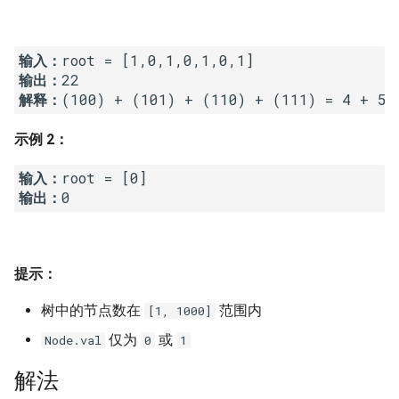
16. 不含重复字符的最长子字
18. 删除链表的节点
2.8. 环路检测
符串
输入：
19. 正则表达式匹配
3.1. 三合一
输出：
17. 含有所有字符的最短字符
解释：
串
20. 表示数值的字符串
3.2. 栈的最小值
示例 2：
18. 有效的回文
21. 调整数组顺序使奇数位于
3.3. 堆盘子
偶数前面
输入：
19. 最多删除一个字符得到回
3.4. 化栈为队
输出：
文
22. 链表中倒数第 k 个节点
3.5. 栈排序
20. 回文子字符串的个数
24. 反转链表
提示：
3.6. 动物收容所
21. 删除链表的倒数第 n 个结
25. 合并两个排序的链表
树中的节点数在
范围内
[1, 1000]
点
4.1. 节点间通路
仅为
或
Node.val
0
1
26. 树的子结构
22. 链表中环的入口节点
4.2. 最小高度树
解法
27. 二叉树的镜像