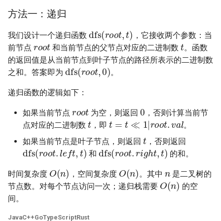
23. 两个链表的第一个重合节
4.3. 特定深度节点链表
方法一：递归
点
28. 对称的二叉树
dfs
(
r
o
o
t
,
t
)
4.4. 检查平衡性
我们设计一个递归函数
，它接收两个参数：当
r
o
o
t
t
24. 反转链表
29. 顺时针打印矩阵
前节点
和当前节点的父节点对应的二进制数
。函数
4.5. 合法二叉搜索树
的返回值是从当前节点到叶子节点的路径所表示的二进制数
dfs
(
r
o
o
t
,
0
)
25. 链表中的两数相加
30. 包含 min 函数的栈
之和。答案即为
。
4.6. 后继者
26. 重排链表
31. 栈的压入、弹出序列
递归函数的逻辑如下：
r
o
o
t
0
4.8. 首个共同祖先
如果当前节点
为空，则返回
，否则计算当前节
t
27. 回文链表
t
=
t
≪
1
|
r
o
o
t
.
v
a
l
32.1. 从上到下打印二叉树
点对应的二进制数
，即
。
4.9. 二叉搜索树序列
t
28. 展平多级双向链表
32.2. 从上到下打印二叉树 II
如果当前节点是叶子节点，则返回
，否则返回
dfs
(
r
o
o
t
.
l
e
f
t
,
t
)
dfs
(
r
o
o
t
.
r
i
g
h
t
,
t
)
4.10. 检查子树
和
的和。
n
29. 排序的循环链表
32.3. 从上到下打印二叉树 III
O
(
n
)
O
(
n
)
时间复杂度
，空间复杂度
。其中
是二叉树的
4.12. 求和路径
O
(
n
)
节点数。对每个节点访问一次；递归栈需要
的空
30. 插入、删除和随机访问都
33. 二叉搜索树的后序遍历序
间。
是 O(1) 的容器
列
5.1. 插入
Java
C++
Go
TypeScript
Rust