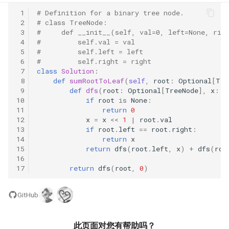
31. 最近最少使用缓存
34. 二叉树中和为某一值的路
5.2. 二进制数转字符串
 1
# Definition for a binary tree node.
径
 2
# class TreeNode:
32. 有效的变位词
5.3. 翻转数位
 3
#     def __init__(self, val=0, left=None, rig
35. 复杂链表的复制
 4
#         self.val = val
 5
#         self.left = left
33. 变位词组
5.4. 下一个数
 6
#         self.right = right
36. 二叉搜索树与双向链表
 7
class
Solution
:
34. 外星语言是否排序
5.6. 整数转换
 8
def
sumRootToLeaf
(
self
,
root
:
Optional
[
Tre
 9
def
dfs
(
root
:
Optional
[
TreeNode
],
x
:
i
37. 序列化二叉树
10
if
root
is
None
:
35. 最小时间差
5.7. 配对交换
11
return
0
38. 字符串的排列
12
x
=
x
<<
1
|
root
.
val
36. 后缀表达式
13
if
root
.
left
==
root
.
right
:
5.8. 绘制直线
14
return
x
39. 数组中出现次数超过一半
15
return
dfs
(
root
.
left
,
x
)
+
dfs
(
roo
37. 小行星碰撞
的数字
8.1. 三步问题
16
17
return
dfs
(
root
,
0
)
38. 每日温度
40. 最小的 k 个数
8.2. 迷路的机器人
GitHub
39. 直方图最大矩形面积
41. 数据流中的中位数
8.3. 魔术索引
此页面对您有帮助吗？
40. 矩阵中最大的矩形