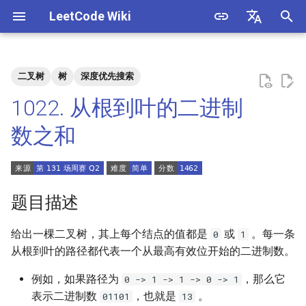
LeetCode Wiki
正
English
在
中文
二叉树
树
深度优先搜索
题目描述
3. 数组中重复的数字
1. 整数除法
1.1. 判定字符是否唯一
初
1022. 从根到叶的二进制
始
解法
4. 二维数组中的查找
2. 二进制加法
1.2. 判定是否互为字符重排
数之和
化
5. 替换空格
3. 前 n 个数字二进制中 1 的个
1.3. URL 化
方法一：递归
搜
数
6. 从尾到头打印链表
1.4. 回文排列
索
题目描述
4. 只出现一次的数字
引
7. 重建二叉树
1.5. 一次编辑
给出一棵二叉树，其上每个结点的值都是
或
。每一条
0
1
擎
5. 单词长度的最大乘积
从根到叶的路径都代表一个从最高有效位开始的二进制数。
9. 用两个栈实现队列
1.6. 字符串压缩
6. 排序数组中两个数字之和
例如，如果路径为
，那么它
0 -> 1 -> 1 -> 0 -> 1
10.1. 斐波那契数列
1.7. 旋转矩阵
表示二进制数
，也就是
。
01101
13