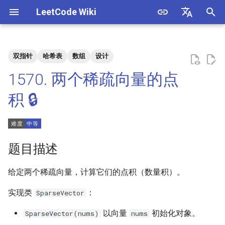
LeetCode Wiki
正
English
在
中文
双指针
哈希表
数组
设计
题目描述
3. 数组中重复的数字
1. 整数除法
1.1. 判定字符是否唯一
初
1570. 两个稀疏向量的点
始
解法
4. 二维数组中的查找
2. 二进制加法
1.2. 判定是否互为字符重排
积 🔒
化
5. 替换空格
3. 前 n 个数字二进制中 1 的个
1.3. URL 化
方法一：哈希表
搜
数
6. 从尾到头打印链表
1.4. 回文排列
索
题目描述
4. 只出现一次的数字
引
7. 重建二叉树
1.5. 一次编辑
给定两个稀疏向量，计算它们的点积（数量积）。
擎
5. 单词长度的最大乘积
9. 用两个栈实现队列
1.6. 字符串压缩
实现类
：
SparseVector
6. 排序数组中两个数字之和
以向量
初始化对象。
SparseVector(nums)
nums
10.1. 斐波那契数列
1.7. 旋转矩阵