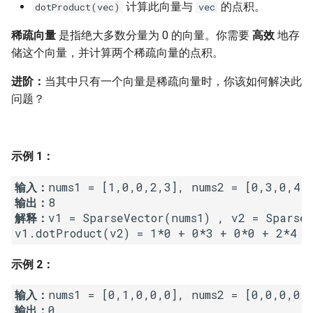
7. 数组中和为 0 的三个数
计算此向量与
的点积。
dotProduct(vec)
vec
10.2. 青蛙跳台阶问题
1.8. 零矩阵
稀疏向量
是指绝大多数分量为 0 的向量。你需要
高效
地存
8. 和大于等于 target 的最短子
储这个向量，并计算两个稀疏向量的点积。
数组
11. 旋转数组的最小数字
1.9. 字符串轮转
进阶：
当其中只有一个向量是稀疏向量时，你该如何解决此
9. 乘积小于 K 的子数组
12. 矩阵中的路径
2.1. 移除重复节点
问题？
10. 和为 k 的子数组
13. 机器人的运动范围
2.2. 返回倒数第 k 个节点
示例 1：
11. 和 1 个数相同的子数组
14.1. 剪绳子
2.3. 删除中间节点
输入：
12. 左右两边子数组的和相等
14.2. 剪绳子 II
2.4. 分割链表
输出：
解释：
v1 = SparseVector(nums1) , v2 = SparseV
13. 二维子矩阵的和
15. 二进制中 1 的个数
2.5. 链表求和
14. 字符串中的变位词
16. 数值的整数次方
2.6. 回文链表
示例 2：
输入：
15. 字符串中的所有变位词
17. 打印从 1 到最大的 n 位数
2.7. 链表相交
输出：