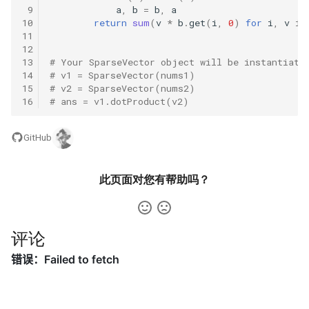
31. 最近最少使用缓存
34. 二叉树中和为某一值的路
5.2. 二进制数转字符串
 9
a
,
b
=
b
,
a
径
10
return
sum
(
v
*
b
.
get
(
i
,
0
)
for
i
,
v
in
11
32. 有效的变位词
5.3. 翻转数位
12
35. 复杂链表的复制
13
# Your SparseVector object will be instantiate
33. 变位词组
5.4. 下一个数
14
# v1 = SparseVector(nums1)
15
# v2 = SparseVector(nums2)
36. 二叉搜索树与双向链表
16
# ans = v1.dotProduct(v2)
34. 外星语言是否排序
5.6. 整数转换
37. 序列化二叉树
GitHub
35. 最小时间差
5.7. 配对交换
38. 字符串的排列
36. 后缀表达式
5.8. 绘制直线
此页面对您有帮助吗？
39. 数组中出现次数超过一半
37. 小行星碰撞
的数字
8.1. 三步问题
评论
38. 每日温度
40. 最小的 k 个数
8.2. 迷路的机器人
39. 直方图最大矩形面积
41. 数据流中的中位数
8.3. 魔术索引
40. 矩阵中最大的矩形