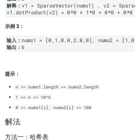
解释：
v1 = SparseVector(nums1) , v2 = SparseV
16. 不含重复字符的最长子字
18. 删除链表的节点
2.8. 环路检测
符串
19. 正则表达式匹配
3.1. 三合一
示例 3：
17. 含有所有字符的最短字符
串
20. 表示数值的字符串
3.2. 栈的最小值
输入：
输出：
18. 有效的回文
21. 调整数组顺序使奇数位于
3.3. 堆盘子
偶数前面
19. 最多删除一个字符得到回
3.4. 化栈为队
提示：
文
22. 链表中倒数第 k 个节点
3.5. 栈排序
n == nums1.length == nums2.length
20. 回文子字符串的个数
24. 反转链表
1 <= n <= 10^5
3.6. 动物收容所
21. 删除链表的倒数第 n 个结
25. 合并两个排序的链表
0 <= nums1[i], nums2[i] <= 100
点
4.1. 节点间通路
解法
26. 树的子结构
22. 链表中环的入口节点
4.2. 最小高度树
方法一：哈希表
27. 二叉树的镜像