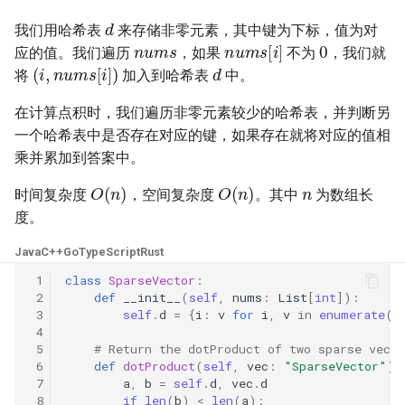
23. 两个链表的第一个重合节
d
4.3. 特定深度节点链表
我们用哈希表
来存储非零元素，其中键为下标，值为对
nums
点
0
nums
[
i
]
28. 对称的二叉树
应的值。我们遍历
，如果
不为
，我们就
d
(
i
,
nums
[
i
]
)
4.4. 检查平衡性
将
加入到哈希表
中。
24. 反转链表
29. 顺时针打印矩阵
4.5. 合法二叉搜索树
在计算点积时，我们遍历非零元素较少的哈希表，并判断另
25. 链表中的两数相加
30. 包含 min 函数的栈
一个哈希表中是否存在对应的键，如果存在就将对应的值相
4.6. 后继者
乘并累加到答案中。
26. 重排链表
31. 栈的压入、弹出序列
n
O
(
n
)
O
(
n
)
4.8. 首个共同祖先
时间复杂度
，空间复杂度
。其中
为数组长
27. 回文链表
32.1. 从上到下打印二叉树
度。
4.9. 二叉搜索树序列
Java
C++
Go
TypeScript
Rust
28. 展平多级双向链表
32.2. 从上到下打印二叉树 II
4.10. 检查子树
 1
class
SparseVector
:
 2
def
__init__
(
self
,
nums
:
List
[
int
]):
29. 排序的循环链表
32.3. 从上到下打印二叉树 III
 3
self
.
d
=
{
i
:
v
for
i
,
v
in
enumerate
(
n
4.12. 求和路径
 4
30. 插入、删除和随机访问都
33. 二叉搜索树的后序遍历序
 5
# Return the dotProduct of two sparse vecto
是 O(1) 的容器
 6
def
dotProduct
(
self
,
vec
:
"SparseVector"
)
列
5.1. 插入
 7
a
,
b
=
self
.
d
,
vec
.
d
 8
if
len
(
b
)
<
len
(
a
):