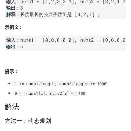
输入：
7. 数组中和为 0 的三个数
输出：
10.2. 青蛙跳台阶问题
1.8. 零矩阵
解释：
8. 和大于等于 target 的最短子
数组
11. 旋转数组的最小数字
1.9. 字符串轮转
示例 2：
9. 乘积小于 K 的子数组
12. 矩阵中的路径
2.1. 移除重复节点
输入：
输出：
10. 和为 k 的子数组
13. 机器人的运动范围
2.2. 返回倒数第 k 个节点
11. 和 1 个数相同的子数组
14.1. 剪绳子
2.3. 删除中间节点
提示：
12. 左右两边子数组的和相等
14.2. 剪绳子 II
2.4. 分割链表
1 <= nums1.length, nums2.length <= 1000
0 <= nums1[i], nums2[i] <= 100
13. 二维子矩阵的和
15. 二进制中 1 的个数
2.5. 链表求和
解法
14. 字符串中的变位词
16. 数值的整数次方
2.6. 回文链表
方法一：动态规划
15. 字符串中的所有变位词
17. 打印从 1 到最大的 n 位数
2.7. 链表相交
f
[
i
]
[
j
]
n
u
m
s
1
[
i
−
1
]
n
u
m
s
2
[
j
−
1
]