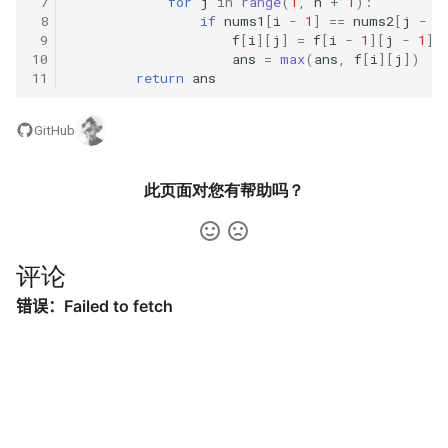
 7
for
j
in
range
(
1
,
n
+
1
):
23. 两个链表的第一个重合节
4.3. 特定深度节点链表
 8
if
nums1
[
i
-
1
]
==
nums2
[
j
-
1
点
 9
f
[
i
][
j
]
=
f
[
i
-
1
][
j
-
1
]
28. 对称的二叉树
10
ans
=
max
(
ans
,
f
[
i
][
j
])
4.4. 检查平衡性
11
return
ans
24. 反转链表
29. 顺时针打印矩阵
4.5. 合法二叉搜索树
GitHub
25. 链表中的两数相加
30. 包含 min 函数的栈
4.6. 后继者
26. 重排链表
31. 栈的压入、弹出序列
此页面对您有帮助吗？
4.8. 首个共同祖先
27. 回文链表
32.1. 从上到下打印二叉树
4.9. 二叉搜索树序列
评论
28. 展平多级双向链表
32.2. 从上到下打印二叉树 II
4.10. 检查子树
29. 排序的循环链表
32.3. 从上到下打印二叉树 III
4.12. 求和路径
30. 插入、删除和随机访问都
33. 二叉搜索树的后序遍历序
是 O(1) 的容器
列
5.1. 插入