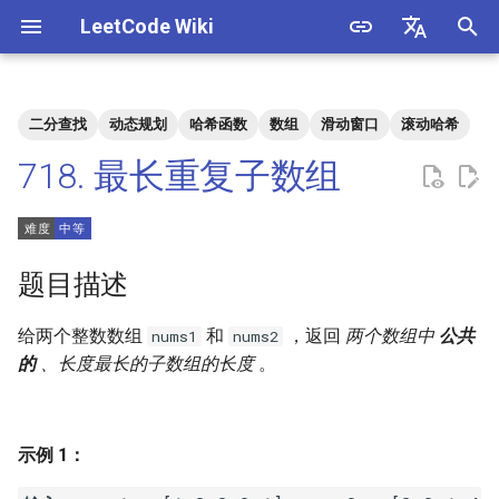
LeetCode Wiki
正
English
在
中文
二分查找
动态规划
哈希函数
数组
滑动窗口
滚动哈希
题目描述
3. 数组中重复的数字
1. 整数除法
1.1. 判定字符是否唯一
初
718. 最长重复子数组
始
解法
4. 二维数组中的查找
2. 二进制加法
1.2. 判定是否互为字符重排
化
5. 替换空格
3. 前 n 个数字二进制中 1 的个
1.3. URL 化
方法一：动态规划
搜
题目描述
数
6. 从尾到头打印链表
1.4. 回文排列
索
给两个整数数组
和
，返回
两个数组中
公共
nums1
nums2
4. 只出现一次的数字
引
的
、长度最长的子数组的长度
。
7. 重建二叉树
1.5. 一次编辑
擎
5. 单词长度的最大乘积
9. 用两个栈实现队列
1.6. 字符串压缩
6. 排序数组中两个数字之和
示例 1：
10.1. 斐波那契数列
1.7. 旋转矩阵