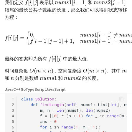
我们定义
表示以
和
16. 不含重复字符的最长子字
18. 删除链表的节点
2.8. 环路检测
结尾的最长公共子数组的长度，那么我们可以得到状态转移
符串
方程：
19. 正则表达式匹配
3.1. 三合一
17. 含有所有字符的最短字符
f
[
i
]
[
[
j
j
]
−
=
1
{
0
]
+
,
n
1
u
,
n
m
u
s
m
1
s
[
i
1
−
[
1
i
−
]
≠
1
n
]
=
u
n
m
u
s
m
2
s
[
j
2
−
[
1
j
−
]
f
1
[
]
i
−
串
20. 表示数值的字符串
3.2. 栈的最小值
18. 有效的回文
21. 调整数组顺序使奇数位于
3.3. 堆盘子
f
[
i
]
[
j
]
偶数前面
最终的答案即为所有
中的最大值。
m
19. 最多删除一个字符得到回
3.4. 化栈为队
O
(
m
×
n
)
O
(
m
×
n
)
时间复杂度
，空间复杂度
。其中
n
文
22. 链表中倒数第 k 个节点
n
u
m
s
1
n
u
m
s
2
和
分别是数组
和
的长度。
3.5. 栈排序
20. 回文子字符串的个数
24. 反转链表
Java
C++
Go
TypeScript
JavaScript
3.6. 动物收容所
 1
class
Solution
:
21. 删除链表的倒数第 n 个结
25. 合并两个排序的链表
 2
def
findLength
(
self
,
nums1
:
List
[
int
],
num
点
4.1. 节点间通路
 3
m
,
n
=
len
(
nums1
),
len
(
nums2
)
26. 树的子结构
 4
f
=
[[
0
]
*
(
n
+
1
)
for
_
in
range
(
m
+
 5
ans
=
0
22. 链表中环的入口节点
4.2. 最小高度树
 6
for
i
in
range
(
1
,
m
+
1
):
27. 二叉树的镜像