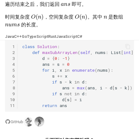
23. 两个链表的第一个重合节
遍历结束之后，我们返回
即可。
4.3. 特定深度节点链表
n
O
(
n
)
O
(
n
)
点
28. 对称的二叉树
时间复杂度
，空间复杂度
。其中
是数组
nums
4.4. 检查平衡性
的长度。
24. 反转链表
29. 顺时针打印矩阵
4.5. 合法二叉搜索树
Java
C++
Go
TypeScript
Rust
JavaScript
C#
25. 链表中的两数相加
30. 包含 min 函数的栈
 1
class
Solution
:
4.6. 后继者
 2
def
maxSubArrayLen
(
self
,
nums
:
List
[
int
],
26. 重排链表
31. 栈的压入、弹出序列
 3
d
=
{
0
:
-
1
}
 4
ans
=
s
=
0
4.8. 首个共同祖先
 5
for
i
,
x
in
enumerate
(
nums
):
27. 回文链表
32.1. 从上到下打印二叉树
 6
s
+=
x
4.9. 二叉搜索树序列
 7
if
s
-
k
in
d
:
28. 展平多级双向链表
 8
ans
=
max
(
ans
,
i
-
d
[
s
-
k
])
32.2. 从上到下打印二叉树 II
 9
if
s
not
in
d
:
4.10. 检查子树
10
d
[
s
]
=
i
29. 排序的循环链表
32.3. 从上到下打印二叉树 III
11
return
ans
4.12. 求和路径
30. 插入、删除和随机访问都
33. 二叉搜索树的后序遍历序
GitHub
是 O(1) 的容器
列
5.1. 插入