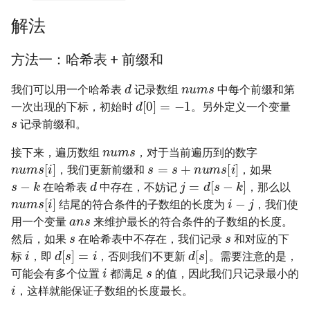
16. 不含重复字符的最长子字
18. 删除链表的节点
2.8. 环路检测
解法
符串
19. 正则表达式匹配
3.1. 三合一
方法一：哈希表 + 前缀和
17. 含有所有字符的最短字符
nums
d
串
20. 表示数值的字符串
3.2. 栈的最小值
我们可以用一个哈希表
记录数组
中每个前缀和第
d
[
0
]
=
−
1
一次出现的下标，初始时
。另外定义一个变量
s
18. 有效的回文
21. 调整数组顺序使奇数位于
3.3. 堆盘子
记录前缀和。
偶数前面
nums
19. 最多删除一个字符得到回
3.4. 化栈为队
接下来，遍历数组
，对于当前遍历到的数字
nums
[
i
]
s
=
s
+
nums
[
i
]
文
22. 链表中倒数第 k 个节点
，我们更新前缀和
，如果
s
−
k
d
j
=
d
[
s
−
k
]
3.5. 栈排序
在哈希表
中存在，不妨记
，那么以
i
−
j
nums
[
i
]
20. 回文子字符串的个数
24. 反转链表
结尾的符合条件的子数组的长度为
，我们使
ans
3.6. 动物收容所
用一个变量
来维护最长的符合条件的子数组的长度。
s
s
21. 删除链表的倒数第 n 个结
25. 合并两个排序的链表
然后，如果
在哈希表中不存在，我们记录
和对应的下
i
d
[
s
]
=
i
d
[
s
]
点
4.1. 节点间通路
标
，即
，否则我们不更新
。需要注意的是，
s
i
26. 树的子结构
可能会有多个位置
都满足
的值，因此我们只记录最小的
i
22. 链表中环的入口节点
4.2. 最小高度树
，这样就能保证子数组的长度最长。
ans
27. 二叉树的镜像