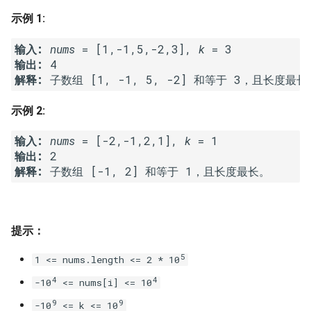
7. 数组中和为 0 的三个数
示例 1:
10.2. 青蛙跳台阶问题
1.8. 零矩阵
8. 和大于等于 target 的最短子
输入: 
nums
 = [1,-1,5,-2,3], 
k
数组
11. 旋转数组的最小数字
1.9. 字符串轮转
输出: 
解释: 
9. 乘积小于 K 的子数组
12. 矩阵中的路径
2.1. 移除重复节点
示例 2:
10. 和为 k 的子数组
13. 机器人的运动范围
2.2. 返回倒数第 k 个节点
输入: 
nums
 = [-2,-1,2,1], 
k
输出: 
2 
11. 和 1 个数相同的子数组
14.1. 剪绳子
2.3. 删除中间节点
解释: 
子数组 [-1, 2] 和等于 1，且长度最长。
12. 左右两边子数组的和相等
14.2. 剪绳子 II
2.4. 分割链表
13. 二维子矩阵的和
15. 二进制中 1 的个数
2.5. 链表求和
提示：
5
14. 字符串中的变位词
16. 数值的整数次方
2.6. 回文链表
1 <= nums.length <= 2 * 10
4
4
-10
<= nums[i] <= 10
15. 字符串中的所有变位词
17. 打印从 1 到最大的 n 位数
2.7. 链表相交
9
9
-10
<= k <= 10