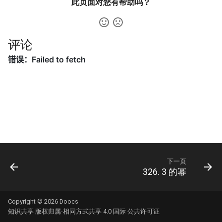
此页面对您有帮助吗？
31. 最近最少使用缓存
34. 二叉树中和为某一值的路
5.2. 二进制数转字符串
径
32. 有效的变位词
5.3. 翻转数位
35. 复杂链表的复制
评论
33. 变位词组
5.4. 下一个数
36. 二叉搜索树与双向链表
34. 外星语言是否排序
5.6. 整数转换
37. 序列化二叉树
35. 最小时间差
5.7. 配对交换
38. 字符串的排列
36. 后缀表达式
5.8. 绘制直线
39. 数组中出现次数超过一半
37. 小行星碰撞
的数字
8.1. 三步问题
下一页
326. 3 的幂
38. 每日温度
40. 最小的 k 个数
8.2. 迷路的机器人
39. 直方图最大矩形面积
41. 数据流中的中位数
8.3. 魔术索引
Copyright © 2026
Doocs
知识共享 版权归属-相同方式共享 4.0 国际 公共许可证
40. 矩阵中最大的矩形