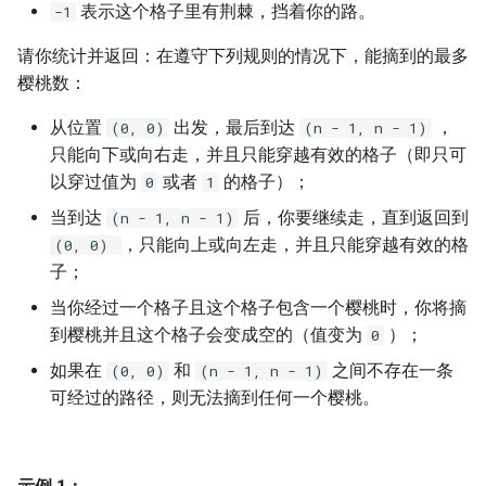
7. 数组中和为 0 的三个数
表示这个格子里有荆棘，挡着你的路。
-1
10.2. 青蛙跳台阶问题
1.8. 零矩阵
请你统计并返回：在遵守下列规则的情况下，能摘到的最多
8. 和大于等于 target 的最短子
樱桃数：
数组
11. 旋转数组的最小数字
1.9. 字符串轮转
从位置
出发，最后到达
，
(0, 0)
(n - 1, n - 1)
9. 乘积小于 K 的子数组
12. 矩阵中的路径
2.1. 移除重复节点
只能向下或向右走，并且只能穿越有效的格子（即只可
以穿过值为
或者
的格子）；
0
1
10. 和为 k 的子数组
13. 机器人的运动范围
2.2. 返回倒数第 k 个节点
当到达
后，你要继续走，直到返回到
(n - 1, n - 1)
11. 和 1 个数相同的子数组
，只能向上或向左走，并且只能穿越有效的格
14.1. 剪绳子
2.3. 删除中间节点
(0, 0)
子；
12. 左右两边子数组的和相等
14.2. 剪绳子 II
2.4. 分割链表
当你经过一个格子且这个格子包含一个樱桃时，你将摘
到樱桃并且这个格子会变成空的（值变为
）；
0
13. 二维子矩阵的和
15. 二进制中 1 的个数
2.5. 链表求和
如果在
和
之间不存在一条
(0, 0)
(n - 1, n - 1)
可经过的路径，则无法摘到任何一个樱桃。
14. 字符串中的变位词
16. 数值的整数次方
2.6. 回文链表
15. 字符串中的所有变位词
17. 打印从 1 到最大的 n 位数
2.7. 链表相交