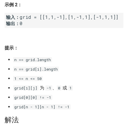
23. 两个链表的第一个重合节
示例 2：
4.3. 特定深度节点链表
点
28. 对称的二叉树
输入：
4.4. 检查平衡性
输出：
24. 反转链表
29. 顺时针打印矩阵
4.5. 合法二叉搜索树
25. 链表中的两数相加
30. 包含 min 函数的栈
4.6. 后继者
提示：
26. 重排链表
31. 栈的压入、弹出序列
n == grid.length
4.8. 首个共同祖先
27. 回文链表
32.1. 从上到下打印二叉树
n == grid[i].length
4.9. 二叉搜索树序列
1 <= n <= 50
28. 展平多级双向链表
32.2. 从上到下打印二叉树 II
为
、
或
grid[i][j]
-1
0
1
4.10. 检查子树
29. 排序的循环链表
32.3. 从上到下打印二叉树 III
grid[0][0] != -1
4.12. 求和路径
grid[n - 1][n - 1] != -1
30. 插入、删除和随机访问都
33. 二叉搜索树的后序遍历序
是 O(1) 的容器
列
5.1. 插入
解法