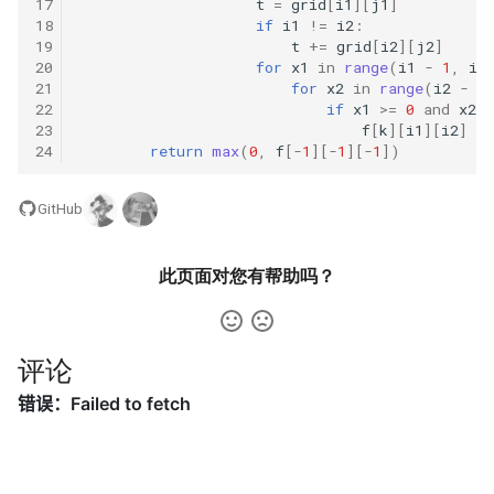
17
t
=
grid
[
i1
][
j1
]
数字之和
18
if
i1
!=
i2
:
51. 数组中的逆序对
19
t
+=
grid
[
i2
][
j2
]
8.14. 布尔运算
20
for
x1
in
range
(
i1
-
1
,
i1
50. 向下的路径节点之和
21
for
x2
in
range
(
i2
-
1
52. 两个链表的第一个公共节
10.1. 合并排序的数组
22
if
x1
>=
0
and
x2
>
51. 节点之和最大的路径
点
23
f
[
k
][
i1
][
i2
]
=
24
return
max
(
0
,
f
[
-
1
][
-
1
][
-
1
])
10.2. 变位词组
52. 展平二叉搜索树
53.1. 在排序数组中查找数字 I
GitHub
10.3. 搜索旋转数组
53. 二叉搜索树中的中序后继
53.2. ～ n-1 中缺失的数字
10.5. 稀疏数组搜索
此页面对您有帮助吗？
54. 所有大于等于节点的值之
54. 二叉搜索树的第 k 大节点
和
10.9. 排序矩阵查找
55.1. 二叉树的深度
评论
55. 二叉搜索树迭代器
10.10. 数字流的秩
55.2. 平衡二叉树
56. 二叉搜索树中两个节点之
10.11. 峰与谷
和
56.1. 数组中数字出现的次数
16.1. 交换数字