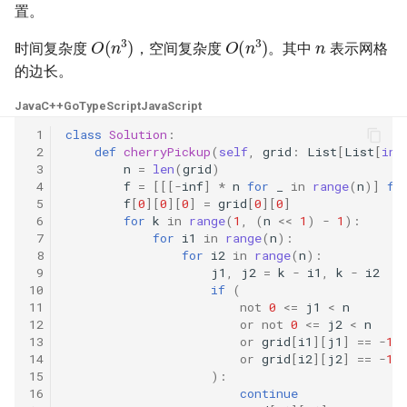
42. 连续子数组的最大和
8.4. 幂集
置。
n
O
(
n
3
)
O
(
n
3
)
41. 滑动窗口的平均值
43. 1 ～ n 整数中 1 出现的次
8.5. 递归乘法
时间复杂度
，空间复杂度
。其中
表示网格
数
的边长。
42. 最近请求次数
8.6. 汉诺塔问题
Java
C++
Go
TypeScript
JavaScript
44. 数字序列中某一位的数字
43. 往完全二叉树添加节点
 1
class
Solution
:
8.7. 无重复字符串的排列组合
 2
def
cherryPickup
(
self
,
grid
:
List
[
List
[
int
45. 把数组排成最小的数
 3
n
=
len
(
grid
)
44. 二叉树每层的最大值
8.8. 有重复字符串的排列组合
 4
f
=
[[[
-
inf
]
*
n
for
_
in
range
(
n
)]
fo
46. 把数字翻译成字符串
 5
f
[
0
][
0
][
0
]
=
grid
[
0
][
0
]
45. 二叉树最底层最左边的值
 6
for
k
in
range
(
1
,
(
n
<<
1
)
-
1
):
8.9. 括号
 7
for
i1
in
range
(
n
):
47. 礼物的最大价值
 8
for
i2
in
range
(
n
):
46. 二叉树的右侧视图
8.10. 颜色填充
 9
j1
,
j2
=
k
-
i1
,
k
-
i2
48. 最长不含重复字符的子字
10
if
(
11
not
0
<=
j1
<
n
47. 二叉树剪枝
符串
8.11. 硬币
12
or
not
0
<=
j2
<
n
13
or
grid
[
i1
][
j1
]
==
-
1
48. 序列化与反序列化二叉树
49. 丑数
8.12. 八皇后
14
or
grid
[
i2
][
j2
]
==
-
1
15
):
16
continue
49. 从根节点到叶节点的路径
50. 第一个只出现一次的字符
8.13. 堆箱子