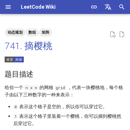
LeetCode Wiki
正
English
在
中文
动态规划
数组
矩阵
题目描述
3. 数组中重复的数字
1. 整数除法
1.1. 判定字符是否唯一
初
741. 摘樱桃
始
解法
4. 二维数组中的查找
2. 二进制加法
1.2. 判定是否互为字符重排
化
5. 替换空格
3. 前 n 个数字二进制中 1 的个
1.3. URL 化
方法一：动态规划
搜
题目描述
数
6. 从尾到头打印链表
1.4. 回文排列
索
给你一个
的网格
，代表一块樱桃地，每个格
n x n
grid
4. 只出现一次的数字
引
子由以下三种数字的一种来表示：
7. 重建二叉树
1.5. 一次编辑
擎
5. 单词长度的最大乘积
表示这个格子是空的，所以你可以穿过它。
0
9. 用两个栈实现队列
1.6. 字符串压缩
表示这个格子里装着一个樱桃，你可以摘到樱桃然
1
6. 排序数组中两个数字之和
后穿过它。
10.1. 斐波那契数列
1.7. 旋转矩阵