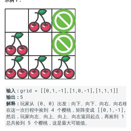
示例 1：
16. 不含重复字符的最长子字
18. 删除链表的节点
2.8. 环路检测
符串
19. 正则表达式匹配
3.1. 三合一
17. 含有所有字符的最短字符
串
20. 表示数值的字符串
3.2. 栈的最小值
18. 有效的回文
21. 调整数组顺序使奇数位于
3.3. 堆盘子
偶数前面
19. 最多删除一个字符得到回
3.4. 化栈为队
文
22. 链表中倒数第 k 个节点
3.5. 栈排序
20. 回文子字符串的个数
24. 反转链表
输入：
3.6. 动物收容所
输出：
21. 删除链表的倒数第 n 个结
25. 合并两个排序的链表
解释：
玩家从 (0, 0) 出发：向下、向下、向右、向右移动至 
点
4.1. 节点间通路
在这一次行程中捡到 4 个樱桃，矩阵变成 [[0,1,-1],[0,0,
26. 树的子结构
然后，玩家向左、向上、向上、向左返回起点，再捡到 1 个
22. 链表中环的入口节点
4.2. 最小高度树
27. 二叉树的镜像