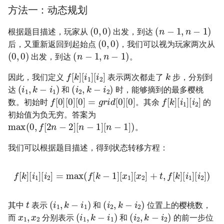
31. 最近最少使用缓存
34. 二叉树中和为某一值的路
5.2. 二进制数转字符串
方法一：动态规划
径
(
0
,
0
)
(
n
−
1
,
n
−
1
)
32. 有效的变位词
5.3. 翻转数位
根据题目描述，玩家从
出发，到达
(
0
,
0
)
35. 复杂链表的复制
后，又重新返回到起始点
，我们可以视为玩家两次从
(
0
,
0
)
(
n
−
1
,
n
−
1
)
33. 变位词组
5.4. 下一个数
出发，到达
。
36. 二叉搜索树与双向链表
k
f
[
i
[
2
k
]
]
[
i
1
]
34. 外星语言是否排序
因此，我们定义
表示两次都走了
步，分别到
5.6. 整数转换
(
i
1
,
k
−
i
1
)
(
i
2
,
k
−
i
2
)
37. 序列化二叉树
达
和
时，能够摘到的最多樱桃
f
[
0
]
[
0
]
[
0
]
=
g
r
i
d
[
0
]
[
0
]
f
[
i
[
2
k
]
]
[
i
1
]
35. 最小时间差
数。初始时
。其余
的
5.7. 配对交换
38. 字符串的排列
初始值为负无穷。答案为
max
(
0
,
f
[
2
n
−
2
]
[
n
−
1
]
[
n
−
1
]
)
36. 后缀表达式
5.8. 绘制直线
。
39. 数组中出现次数超过一半
我们可以根据题目描述，得到状态转移方程：
37. 小行星碰撞
的数字
8.1. 三步问题
f
[
k
]
[
i
1
]
[
i
2
]
=
max
(
f
[
[
k
i
2
−
]
1
)
]
[
x
1
]
[
x
2
]
+
t
,
f
[
k
]
[
i
1
]
38. 每日温度
40. 最小的 k 个数
8.2. 迷路的机器人
t
(
i
1
,
k
−
i
1
)
(
i
2
,
k
−
i
2
)
39. 直方图最大矩形面积
41. 数据流中的中位数
8.3. 魔术索引
其中
表示
和
位置上的樱桃数，
x
1
,
x
2
(
i
1
,
k
−
i
1
)
(
i
2
,
k
−
i
2
)
而
分别表示
和
的前一步位
40. 矩阵中最大的矩形