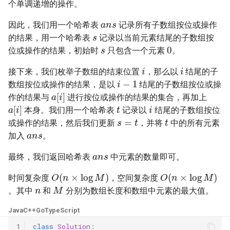
个单调递增的操作。
23. 两个链表的第一个重合节
4.3. 特定深度节点链表
a
n
s
点
28. 对称的二叉树
因此，我们用一个哈希表
记录所有子数组按位或操作
s
4.4. 检查平衡性
的结果，用一个哈希表
记录以当前元素结尾的子数组按
s
0
24. 反转链表
29. 顺时针打印矩阵
位或操作的结果，初始时
只包含一个元素
。
4.5. 合法二叉搜索树
i
i
25. 链表中的两数相加
30. 包含 min 函数的栈
接下来，我们枚举子数组的结束位置
，那么以
结尾的子
i
−
1
4.6. 后继者
数组按位或操作的结果，是以
结尾的子数组按位或操
a
[
i
]
26. 重排链表
31. 栈的压入、弹出序列
作的结果与
进行按位或操作的结果的集合，再加上
t
i
a
[
i
]
4.8. 首个共同祖先
本身。我们用一个哈希表
记录以
结尾的子数组按位
s
=
t
t
27. 回文链表
32.1. 从上到下打印二叉树
或操作的结果，然后我们更新
，并将
中的所有元素
a
n
s
4.9. 二叉搜索树序列
加入
。
a
n
s
28. 展平多级双向链表
32.2. 从上到下打印二叉树 II
最终，我们返回哈希表
中元素的数量即可。
4.10. 检查子树
O
(
n
×
log
M
)
O
(
n
×
log
M
)
29. 排序的循环链表
32.3. 从上到下打印二叉树 III
时间复杂度
，空间复杂度
n
M
4.12. 求和路径
。其中
和
分别为数组长度和数组中元素的最大值。
30. 插入、删除和随机访问都
33. 二叉搜索树的后序遍历序
是 O(1) 的容器
列
5.1. 插入
Java
C++
Go
TypeScript
1
class
Solution
: