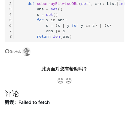
31. 最近最少使用缓存
34. 二叉树中和为某一值的路
5.2. 二进制数转字符串
2
def
subarrayBitwiseORs
(
self
,
arr
:
List
[
int
]
3
ans
=
set
()
径
4
s
=
set
()
32. 有效的变位词
5.3. 翻转数位
5
for
x
in
arr
:
35. 复杂链表的复制
6
s
=
{
x
|
y
for
y
in
s
}
|
{
x
}
33. 变位词组
5.4. 下一个数
7
ans
|=
s
8
return
len
(
ans
)
36. 二叉搜索树与双向链表
34. 外星语言是否排序
5.6. 整数转换
37. 序列化二叉树
GitHub
35. 最小时间差
5.7. 配对交换
38. 字符串的排列
此页面对您有帮助吗？
36. 后缀表达式
5.8. 绘制直线
39. 数组中出现次数超过一半
37. 小行星碰撞
的数字
8.1. 三步问题
评论
38. 每日温度
40. 最小的 k 个数
8.2. 迷路的机器人
39. 直方图最大矩形面积
41. 数据流中的中位数
8.3. 魔术索引
40. 矩阵中最大的矩形