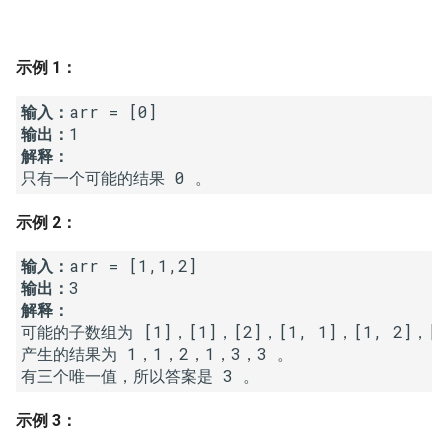
7. 数组中和为 0 的三个数
10.2. 青蛙跳台阶问题
1.8. 零矩阵
8. 和大于等于 target 的最短子
示例 1：
数组
11. 旋转数组的最小数字
1.9. 字符串轮转
输入：
9. 乘积小于 K 的子数组
12. 矩阵中的路径
2.1. 移除重复节点
输出：
解释：
10. 和为 k 的子数组
13. 机器人的运动范围
2.2. 返回倒数第 k 个节点
示例 2：
11. 和 1 个数相同的子数组
14.1. 剪绳子
2.3. 删除中间节点
输入：
12. 左右两边子数组的和相等
14.2. 剪绳子 II
2.4. 分割链表
输出：
解释：
13. 二维子矩阵的和
15. 二进制中 1 的个数
2.5. 链表求和
可能的子数组为 [1]，[1]，[2]，[1, 1]，[1, 2]，[1,
产生的结果为 1，1，2，1，3，3 。

14. 字符串中的变位词
16. 数值的整数次方
2.6. 回文链表
示例 3：
15. 字符串中的所有变位词
17. 打印从 1 到最大的 n 位数
2.7. 链表相交