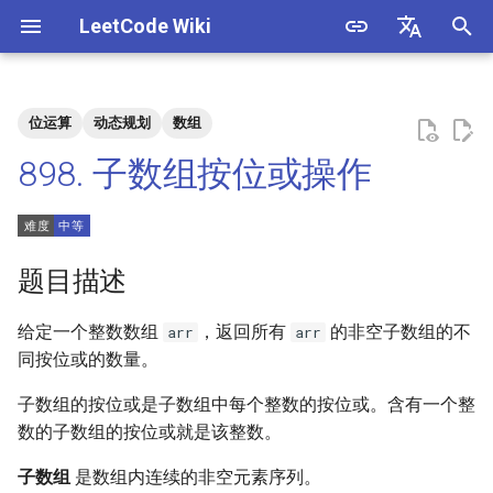
LeetCode Wiki
正
English
在
中文
位运算
动态规划
数组
题目描述
3. 数组中重复的数字
1. 整数除法
1.1. 判定字符是否唯一
初
898. 子数组按位或操作
始
解法
4. 二维数组中的查找
2. 二进制加法
1.2. 判定是否互为字符重排
化
5. 替换空格
3. 前 n 个数字二进制中 1 的个
1.3. URL 化
方法一：哈希表
搜
题目描述
数
6. 从尾到头打印链表
1.4. 回文排列
索
给定一个整数数组
，返回所有
的非空子数组的不
arr
arr
4. 只出现一次的数字
引
同按位或的数量。
7. 重建二叉树
1.5. 一次编辑
擎
5. 单词长度的最大乘积
子数组的按位或是子数组中每个整数的按位或。含有一个整
9. 用两个栈实现队列
1.6. 字符串压缩
数的子数组的按位或就是该整数。
6. 排序数组中两个数字之和
10.1. 斐波那契数列
1.7. 旋转矩阵
子数组
是数组内连续的非空元素序列。