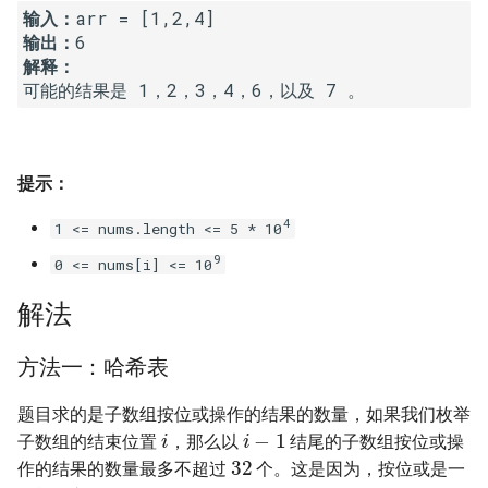
输入：
16. 不含重复字符的最长子字
18. 删除链表的节点
2.8. 环路检测
输出：
符串
解释：
19. 正则表达式匹配
3.1. 三合一
17. 含有所有字符的最短字符
串
20. 表示数值的字符串
3.2. 栈的最小值
提示：
18. 有效的回文
21. 调整数组顺序使奇数位于
3.3. 堆盘子
偶数前面
4
1 <= nums.length <= 5 * 10
19. 最多删除一个字符得到回
3.4. 化栈为队
9
文
0 <= nums[i] <= 10
22. 链表中倒数第 k 个节点
3.5. 栈排序
解法
20. 回文子字符串的个数
24. 反转链表
3.6. 动物收容所
方法一：哈希表
21. 删除链表的倒数第 n 个结
25. 合并两个排序的链表
点
4.1. 节点间通路
题目求的是子数组按位或操作的结果的数量，如果我们枚举
i
i
−
1
26. 树的子结构
子数组的结束位置
，那么以
结尾的子数组按位或操
32
22. 链表中环的入口节点
4.2. 最小高度树
作的结果的数量最多不超过
个。这是因为，按位或是一
27. 二叉树的镜像