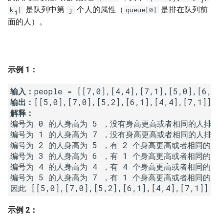
7. 数组中和为 0 的三个数
是队列中第
个人的属性（
是排在队列前
k
]
j
queue[0]
j
10.2. 青蛙跳台阶问题
1.8. 零矩阵
面的人）。
8. 和大于等于 target 的最短子
数组
11. 旋转数组的最小数字
1.9. 字符串轮转
9. 乘积小于 K 的子数组
12. 矩阵中的路径
2.1. 移除重复节点
示例 1：
10. 和为 k 的子数组
13. 机器人的运动范围
2.2. 返回倒数第 k 个节点
输入：
输出：
11. 和 1 个数相同的子数组
14.1. 剪绳子
2.3. 删除中间节点
解释：
编号为 0 的人身高为 5 ，没有身高更高或者相同的人排在
编号为 1 的人身高为 7 ，没有身高更高或者相同的人排在
12. 左右两边子数组的和相等
14.2. 剪绳子 II
2.4. 分割链表
编号为 2 的人身高为 5 ，有 2 个身高更高或者相同的人
编号为 3 的人身高为 6 ，有 1 个身高更高或者相同的人
13. 二维子矩阵的和
15. 二进制中 1 的个数
2.5. 链表求和
编号为 4 的人身高为 4 ，有 4 个身高更高或者相同的人
编号为 5 的人身高为 7 ，有 1 个身高更高或者相同的人
14. 字符串中的变位词
16. 数值的整数次方
2.6. 回文链表
15. 字符串中的所有变位词
17. 打印从 1 到最大的 n 位数
2.7. 链表相交
示例 2：