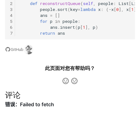
2
def
reconstructQueue
(
self
,
people
:
List
[
Lis
23. 两个链表的第一个重合节
4.3. 特定深度节点链表
3
people
.
sort
(
key
=
lambda
x
:
(
-
x
[
0
],
x
[
1
])
点
28. 对称的二叉树
4
ans
=
[]
4.4. 检查平衡性
5
for
p
in
people
:
24. 反转链表
6
ans
.
insert
(
p
[
1
],
p
)
29. 顺时针打印矩阵
7
return
ans
4.5. 合法二叉搜索树
25. 链表中的两数相加
30. 包含 min 函数的栈
GitHub
4.6. 后继者
26. 重排链表
31. 栈的压入、弹出序列
4.8. 首个共同祖先
此页面对您有帮助吗？
27. 回文链表
32.1. 从上到下打印二叉树
4.9. 二叉搜索树序列
28. 展平多级双向链表
32.2. 从上到下打印二叉树 II
评论
4.10. 检查子树
29. 排序的循环链表
32.3. 从上到下打印二叉树 III
4.12. 求和路径
30. 插入、删除和随机访问都
33. 二叉搜索树的后序遍历序
是 O(1) 的容器
列
5.1. 插入