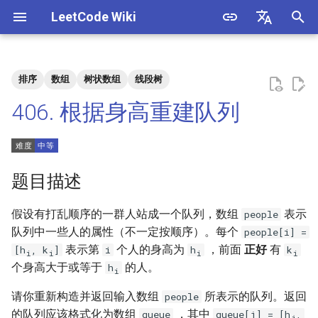
LeetCode Wiki
正
English
在
中文
排序
数组
树状数组
线段树
题目描述
3. 数组中重复的数字
1. 整数除法
1.1. 判定字符是否唯一
初
406. 根据身高重建队列
始
解法
4. 二维数组中的查找
2. 二进制加法
1.2. 判定是否互为字符重排
化
5. 替换空格
3. 前 n 个数字二进制中 1 的个
1.3. URL 化
方法一
搜
题目描述
数
6. 从尾到头打印链表
1.4. 回文排列
索
假设有打乱顺序的一群人站成一个队列，数组
表示
people
4. 只出现一次的数字
引
队列中一些人的属性（不一定按顺序）。每个
people[i] =
7. 重建二叉树
1.5. 一次编辑
表示第
个人的身高为
，前面
正好
有
[h
, k
]
i
h
k
擎
5. 单词长度的最大乘积
i
i
i
i
个身高大于或等于
的人。
h
9. 用两个栈实现队列
1.6. 字符串压缩
i
6. 排序数组中两个数字之和
请你重新构造并返回输入数组
所表示的队列。返回
people
10.1. 斐波那契数列
1.7. 旋转矩阵
的队列应该格式化为数组
，其中
queue
queue[j] = [h
,
j