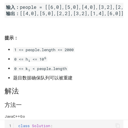
16. 不含重复字符的最长子字
18. 删除链表的节点
2.8. 环路检测
输入：
输出：
符串
19. 正则表达式匹配
3.1. 三合一
17. 含有所有字符的最短字符
串
20. 表示数值的字符串
3.2. 栈的最小值
提示：
18. 有效的回文
21. 调整数组顺序使奇数位于
3.3. 堆盘子
1 <= people.length <= 2000
偶数前面
6
0 <= h
<= 10
i
19. 最多删除一个字符得到回
3.4. 化栈为队
0 <= k
< people.length
文
22. 链表中倒数第 k 个节点
i
3.5. 栈排序
题目数据确保队列可以被重建
20. 回文子字符串的个数
24. 反转链表
解法
3.6. 动物收容所
21. 删除链表的倒数第 n 个结
25. 合并两个排序的链表
点
方法一
4.1. 节点间通路
26. 树的子结构
Java
C++
Go
22. 链表中环的入口节点
4.2. 最小高度树
27. 二叉树的镜像
1
class
Solution
: