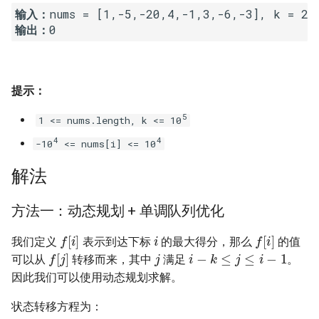
输入：
16. 不含重复字符的最长子字
18. 删除链表的节点
2.8. 环路检测
输出：
符串
19. 正则表达式匹配
3.1. 三合一
17. 含有所有字符的最短字符
串
20. 表示数值的字符串
3.2. 栈的最小值
提示：
5
18. 有效的回文
1 <= nums.length, k <= 10
21. 调整数组顺序使奇数位于
3.3. 堆盘子
偶数前面
4
4
-10
<= nums[i] <= 10
19. 最多删除一个字符得到回
3.4. 化栈为队
文
解法
22. 链表中倒数第 k 个节点
3.5. 栈排序
20. 回文子字符串的个数
24. 反转链表
方法一：动态规划 + 单调队列优化
3.6. 动物收容所
i
f
[
i
]
f
[
i
]
我们定义
表示到达下标
的最大得分，那么
的值
21. 删除链表的倒数第 n 个结
25. 合并两个排序的链表
j
i
−
k
≤
j
≤
i
−
1
f
[
j
]
点
可以从
转移而来，其中
满足
。
4.1. 节点间通路
因此我们可以使用动态规划求解。
26. 树的子结构
22. 链表中环的入口节点
4.2. 最小高度树
状态转移方程为：
27. 二叉树的镜像