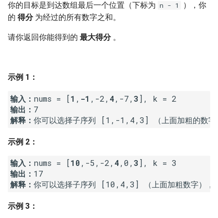
7. 数组中和为 0 的三个数
你的目标是到达数组最后一个位置（下标为
），你
n - 1
10.2. 青蛙跳台阶问题
1.8. 零矩阵
的
得分
为经过的所有数字之和。
8. 和大于等于 target 的最短子
请你返回你能得到的
最大得分
。
数组
11. 旋转数组的最小数字
1.9. 字符串轮转
9. 乘积小于 K 的子数组
12. 矩阵中的路径
2.1. 移除重复节点
示例 1：
10. 和为 k 的子数组
13. 机器人的运动范围
2.2. 返回倒数第 k 个节点
输入：
nums = [
1
,
-1
,-2,
4
,-7,
3
输出：
11. 和 1 个数相同的子数组
14.1. 剪绳子
2.3. 删除中间节点
解释：
12. 左右两边子数组的和相等
14.2. 剪绳子 II
2.4. 分割链表
示例 2：
13. 二维子矩阵的和
15. 二进制中 1 的个数
2.5. 链表求和
输入：
nums = [
10
,-5,-2,
4
,0,
3
输出：
14. 字符串中的变位词
16. 数值的整数次方
2.6. 回文链表
解释：
15. 字符串中的所有变位词
17. 打印从 1 到最大的 n 位数
2.7. 链表相交
示例 3：