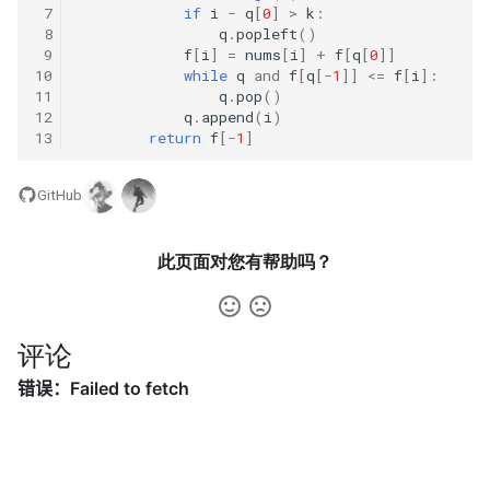
31. 最近最少使用缓存
34. 二叉树中和为某一值的路
5.2. 二进制数转字符串
 7
if
i
-
q
[
0
]
>
k
:
 8
q
.
popleft
()
径
 9
f
[
i
]
=
nums
[
i
]
+
f
[
q
[
0
]]
32. 有效的变位词
5.3. 翻转数位
10
while
q
and
f
[
q
[
-
1
]]
<=
f
[
i
]:
35. 复杂链表的复制
11
q
.
pop
()
33. 变位词组
5.4. 下一个数
12
q
.
append
(
i
)
13
return
f
[
-
1
]
36. 二叉搜索树与双向链表
34. 外星语言是否排序
5.6. 整数转换
37. 序列化二叉树
GitHub
35. 最小时间差
5.7. 配对交换
38. 字符串的排列
此页面对您有帮助吗？
36. 后缀表达式
5.8. 绘制直线
39. 数组中出现次数超过一半
37. 小行星碰撞
的数字
8.1. 三步问题
评论
38. 每日温度
40. 最小的 k 个数
8.2. 迷路的机器人
39. 直方图最大矩形面积
41. 数据流中的中位数
8.3. 魔术索引
40. 矩阵中最大的矩形