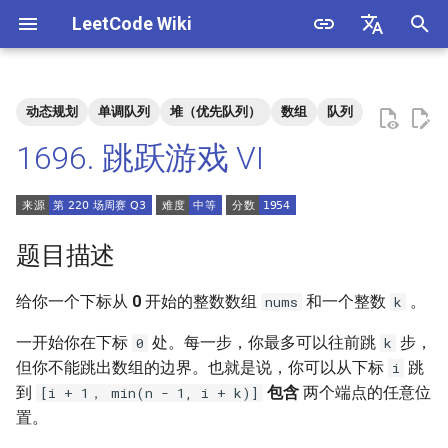
LeetCode Wiki
正
English
在
中文
动态规划
单调队列
堆（优先队列）
数组
队列
题目描述
3. 数组中重复的数字
1. 整数除法
1.1. 判定字符是否唯一
初
1696. 跳跃游戏 VI
始
解法
4. 二维数组中的查找
2. 二进制加法
1.2. 判定是否互为字符重排
化
5. 替换空格
3. 前 n 个数字二进制中 1 的个
1.3. URL 化
方法一：动态规划 + 单调队
搜
题目描述
数
列优化
6. 从尾到头打印链表
1.4. 回文排列
索
给你一个下标从
0
开始的整数数组
和一个整数
。
nums
k
4. 只出现一次的数字
引
7. 重建二叉树
1.5. 一次编辑
一开始你在下标
处。每一步，你最多可以往前跳
步，
0
k
擎
5. 单词长度的最大乘积
但你不能跳出数组的边界。也就是说，你可以从下标
跳
i
9. 用两个栈实现队列
1.6. 字符串压缩
到
包含
两个端点的任意位
[i + 1， min(n - 1, i + k)]
6. 排序数组中两个数字之和
置。
10.1. 斐波那契数列
1.7. 旋转矩阵