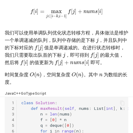
23. 两个链表的第一个重合节
4.3. 特定深度节点链表
f
[
i
]
=
max
j
∈
m
[
i
−
s
[
k
i
]
,
i
−
1
]
f
[
j
]
+
n
u
点
28. 对称的二叉树
4.4. 检查平衡性
24. 反转链表
29. 顺时针打印矩阵
我们可以使用单调队列优化状态转移方程，具体做法是维护
4.5. 合法二叉搜索树
j
一个单调递减的队列，队列中存储的是下标
，并且队列中
25. 链表中的两数相加
30. 包含 min 函数的栈
f
[
j
]
的下标对应的
值是单调递减的。在进行状态转移时，
4.6. 后继者
j
f
[
j
]
26. 重排链表
我们只需要取出队首的下标
，即可得到
的最大值，
31. 栈的压入、弹出序列
f
[
i
]
f
[
j
]
+
n
u
m
s
[
i
]
然后将
的值更新为
即可。
4.8. 首个共同祖先
n
O
(
n
)
O
(
n
)
27. 回文链表
32.1. 从上到下打印二叉树
时间复杂度
，空间复杂度
。其中
为数组的长
4.9. 二叉搜索树序列
度。
28. 展平多级双向链表
32.2. 从上到下打印二叉树 II
4.10. 检查子树
Java
C++
Go
TypeScript
29. 排序的循环链表
32.3. 从上到下打印二叉树 III
 1
class
Solution
:
4.12. 求和路径
 2
def
maxResult
(
self
,
nums
:
List
[
int
],
k
:
in
30. 插入、删除和随机访问都
33. 二叉搜索树的后序遍历序
 3
n
=
len
(
nums
)
 4
f
=
[
0
]
*
n
是 O(1) 的容器
列
5.1. 插入
 5
q
=
deque
([
0
])
 6
for
i
in
range
(
n
):