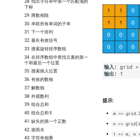
28. 找出字符串中第一个匹配项的
下标
29. 两数相除
30. 串联所有单词的子串
31. 下一个排列
32. 最长有效括号
33. 搜索旋转排序数组
34. 在排序数组中查找元素的第一
个和最后一个位置
输入:
35. 搜索插入位置
输出:
36. 有效的数独
37. 解数独
38. 外观数列
提示:
39. 组合总和
40. 组合总和 II
m == grid.
41. 缺失的第一个正数
n == grid[
42. 接雨水
1 <= m, n 
43. 字符串相乘