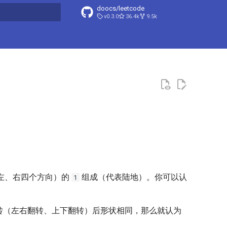
doocs/leetcode
v0.3.0
36.4k
9.5k
搜索引擎
左、右四个方向）的
组成（代表陆地）。你可以认
1
、翻转（左右翻转、上下翻转）后形状相同，那么就认为