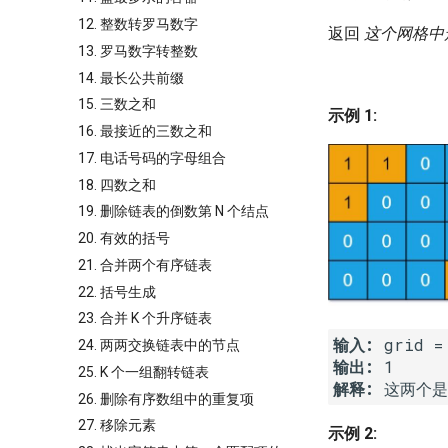
12. 整数转罗马数字
返回
这个网格中
13. 罗马数字转整数
14. 最长公共前缀
15. 三数之和
示例 1:
16. 最接近的三数之和
17. 电话号码的字母组合
18. 四数之和
19. 删除链表的倒数第 N 个结点
20. 有效的括号
21. 合并两个有序链表
22. 括号生成
23. 合并 K 个升序链表
输入:
24. 两两交换链表中的节点
输出:
25. K 个一组翻转链表
解释:
26. 删除有序数组中的重复项
27. 移除元素
示例 2: