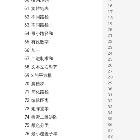
60. 排列序列
16
61. 旋转链表
17
62. 不同路径
18
19
63. 不同路径 II
20
64. 最小路径和
21
22
65. 有效数字
23
66. 加一
24
67. 二进制求和
25
26
68. 文本左右对齐
27
69. x 的平方根
28
29
70. 爬楼梯
30
71. 简化路径
31
32
72. 编辑距离
33
73. 矩阵置零
34
74. 搜索二维矩阵
35
36
75. 颜色分类
37
76. 最小覆盖子串
38