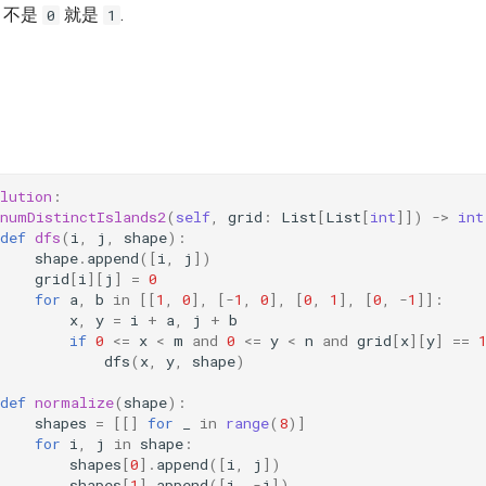
不是
就是
.
0
1
lution
:
numDistinctIslands2
(
self
,
grid
:
List
[
List
[
int
]])
->
int
def
dfs
(
i
,
j
,
shape
):
shape
.
append
([
i
,
j
])
grid
[
i
][
j
]
=
0
for
a
,
b
in
[[
1
,
0
],
[
-
1
,
0
],
[
0
,
1
],
[
0
,
-
1
]]:
x
,
y
=
i
+
a
,
j
+
b
if
0
<=
x
<
m
and
0
<=
y
<
n
and
grid
[
x
][
y
]
==
dfs
(
x
,
y
,
shape
)
def
normalize
(
shape
):
shapes
=
[[]
for
_
in
range
(
8
)]
for
i
,
j
in
shape
:
shapes
[
0
]
.
append
([
i
,
j
])
shapes
[
1
]
.
append
([
i
,
-
j
])