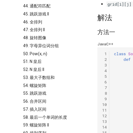
grid[i][j]
44. 通配符匹配
45. 跳跃游戏 II
解法
46. 全排列
47. 全排列 II
方法一
48. 旋转图像
Java
C++
49. 字母异位词分组
 1
class
So
50. Pow(x, n)
 2
def
51. N 皇后
 3
52. N 皇后 II
 4
 5
53. 最大子数组和
 6
54. 螺旋矩阵
 7
 8
55. 跳跃游戏
 9
56. 合并区间
10
57. 插入区间
11
12
58. 最后一个单词的长度
13
59. 螺旋矩阵 II
14
15