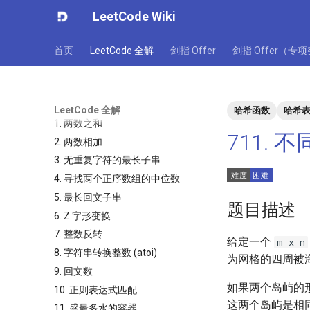
LeetCode Wiki
首页
LeetCode 全解
剑指 Offer
剑指 Offer（专
LeetCode 全解
哈希函数
哈希
1. 两数之和
711. 不
2. 两数相加
3. 无重复字符的最长子串
4. 寻找两个正序数组的中位数
5. 最长回文子串
题目描述
6. Z 字形变换
7. 整数反转
给定一个
m x n
8. 字符串转换整数 (atoi)
为网格的四周被
9. 回文数
如果两个岛屿的形
10. 正则表达式匹配
这两个岛屿是相
11. 盛最多水的容器