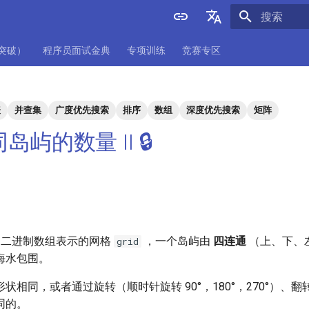
正在初始化
English
项突破）
程序员面试金典
专项训练
竞赛专区
中文
表
并查集
广度优先搜索
排序
数组
深度优先搜索
矩阵
同岛屿的数量 II 🔒
二进制数组表示的网格
，一个岛屿由
四连通
（上、下、
grid
海水包围。
状相同，或者通过旋转（顺时针旋转 90°，180°，270°）
同的。