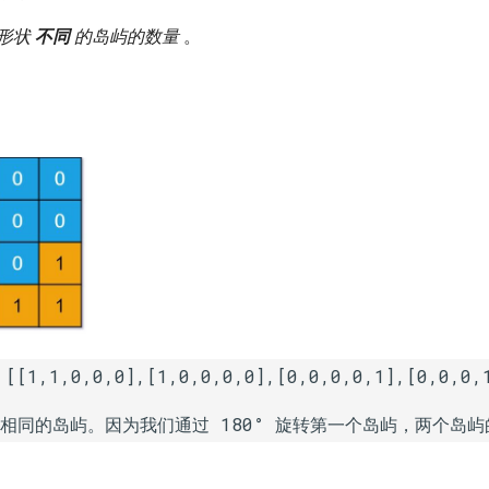
形状
不同
的岛屿的数量
。