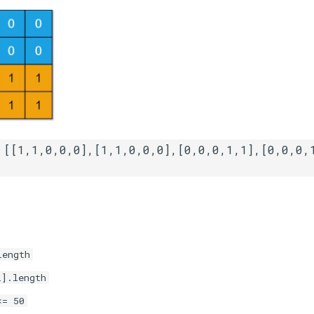
length
i].length
<= 50