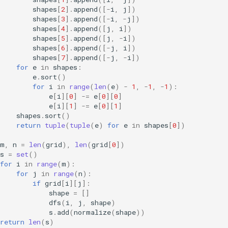
shapes
[
2
]
.
append
([
-
i
,
j
])
shapes
[
3
]
.
append
([
-
i
,
-
j
])
shapes
[
4
]
.
append
([
j
,
i
])
shapes
[
5
]
.
append
([
j
,
-
i
])
shapes
[
6
]
.
append
([
-
j
,
i
])
shapes
[
7
]
.
append
([
-
j
,
-
i
])
for
e
in
shapes
:
e
.
sort
()
for
i
in
range
(
len
(
e
)
-
1
,
-
1
,
-
1
):
e
[
i
][
0
]
-=
e
[
0
][
0
]
e
[
i
][
1
]
-=
e
[
0
][
1
]
shapes
.
sort
()
return
tuple
(
tuple
(
e
)
for
e
in
shapes
[
0
])
m
,
n
=
len
(
grid
),
len
(
grid
[
0
])
s
=
set
()
for
i
in
range
(
m
):
for
j
in
range
(
n
):
if
grid
[
i
][
j
]:
shape
=
[]
dfs
(
i
,
j
,
shape
)
s
.
add
(
normalize
(
shape
))
return
len
(
s
)