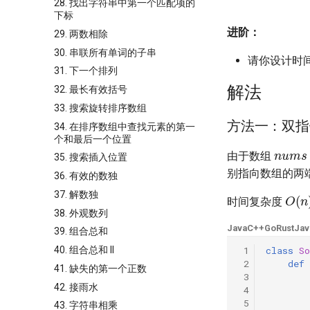
28. 找出字符串中第一个匹配项的
下标
进阶：
29. 两数相除
30. 串联所有单词的子串
请你设计时
31. 下一个排列
解法
32. 最长有效括号
33. 搜索旋转排序数组
方法一：双指
34. 在排序数组中查找元素的第一
n
u
m
个和最后一个位置
由于数组
35. 搜索插入位置
别指向数组的两
36. 有效的数独
O
(
n
37. 解数独
时间复杂度
38. 外观数列
Java
C++
Go
Rust
Jav
39. 组合总和
 1
class
So
40. 组合总和 II
 2
def
41. 缺失的第一个正数
 3
42. 接雨水
 4
 5
43. 字符串相乘