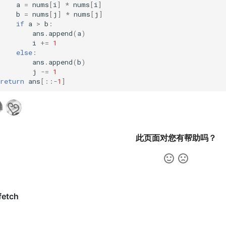
a
=
nums
[
i
]
*
nums
[
i
]
b
=
nums
[
j
]
*
nums
[
j
]
if
a
>
b
:
ans
.
append
(
a
)
i
+=
1
else
:
ans
.
append
(
b
)
j
-=
1
return
ans
[::
-
1
]
此页面对您有帮助吗？