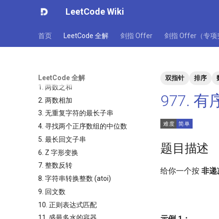
LeetCode Wiki
首页
LeetCode 全解
剑指 Offer
剑指 Offer（专
LeetCode 全解
双指针
排序
1. 两数之和
977.
2. 两数相加
3. 无重复字符的最长子串
4. 寻找两个正序数组的中位数
5. 最长回文子串
题目描述
6. Z 字形变换
7. 整数反转
给你一个按
非递
8. 字符串转换整数 (atoi)
9. 回文数
10. 正则表达式匹配
11. 盛最多水的容器
示例 1：