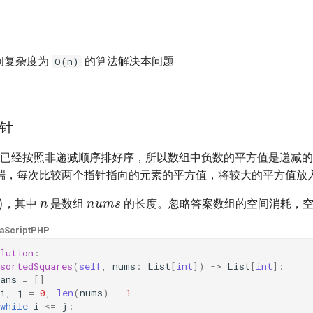
间复杂度为
的算法解决本问题
O(n)
针
s
已经按照非递减顺序排好序，所以数组中负数的平方值是递减的
端，每次比较两个指针指向的元素的平方值，将较大的平方值放
n
n
u
m
s
)
，其中
是数组
的长度。忽略答案数组的空间消耗，
aScript
PHP
lution
:
sortedSquares
(
self
,
nums
:
List
[
int
])
->
List
[
int
]:
ans
=
[]
i
,
j
=
0
,
len
(
nums
)
-
1
while
i
<=
j
: