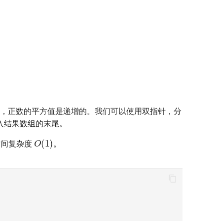
，正数的平方值是递增的。我们可以使用双指针，分
入结果数组的末尾。
O
(
1
)
空间复杂度
。