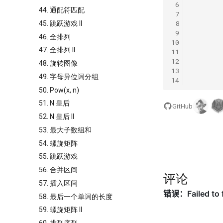
 6
44. 通配符匹配
 7
 8
45. 跳跃游戏 II
 9
46. 全排列
10
47. 全排列 II
11
12
48. 旋转图像
13
49. 字母异位词分组
14
50. Pow(x, n)
51. N 皇后
GitHub
52. N 皇后 II
53. 最大子数组和
54. 螺旋矩阵
55. 跳跃游戏
56. 合并区间
评论
57. 插入区间
58. 最后一个单词的长度
59. 螺旋矩阵 II