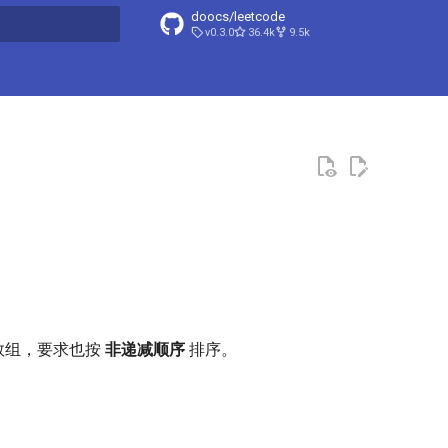
doocs/leetcode
v0.3.0
36.4k
9.5k
搜索引擎
数组，要求也按
非递减顺序
排序。