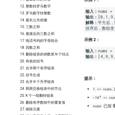
12. 整数转罗马数字
输入：
13. 罗马数字转整数
输出：
14. 最长公共前缀
解释：
平方后，数
15. 三数之和
排序后，数组变为 
16. 最接近的三数之和
示例 2：
17. 电话号码的字母组合
18. 四数之和
输入：
19. 删除链表的倒数第 N 个结点
输出：
20. 有效的括号
21. 合并两个有序链表
22. 括号生成
提示：
23. 合并 K 个升序链表
24. 两两交换链表中的节点
1 <= nums.
25. K 个一组翻转链表
4
-10
<= num
26. 删除有序数组中的重复项
已按
nums
27. 移除元素