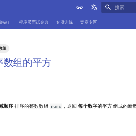
正在初始化
English
项突破）
程序员面试金典
专项训练
竞赛专区
中文
数组
 有序数组的平方
减顺序
排序的整数数组
，返回
每个数字的平方
组成的新
nums