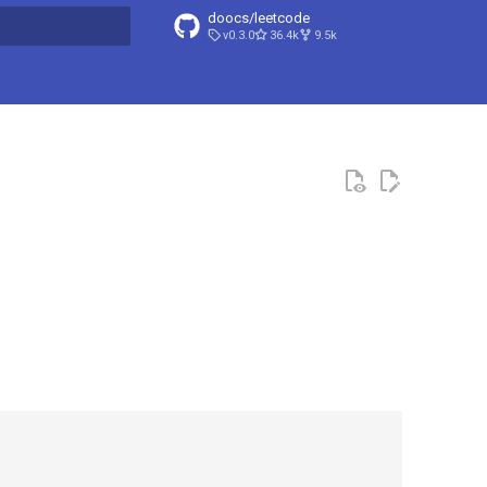
doocs/leetcode
v0.3.0
36.4k
9.5k
搜索引擎