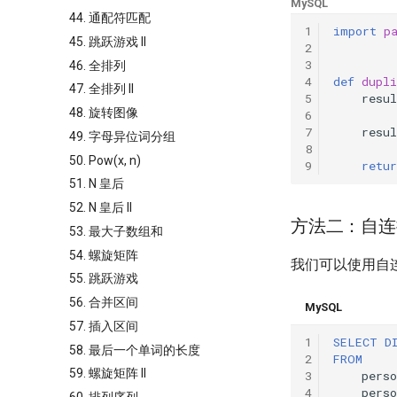
MySQL
44. 通配符匹配
1
import
p
45. 跳跃游戏 II
2
3
46. 全排列
4
def
dupl
47. 全排列 II
5
resul
48. 旋转图像
6
7
resul
49. 字母异位词分组
8
50. Pow(x, n)
9
retur
51. N 皇后
52. N 皇后 II
方法二：自连
53. 最大子数组和
54. 螺旋矩阵
我们可以使用自
55. 跳跃游戏
56. 合并区间
MySQL
57. 插入区间
1
SELECT
D
58. 最后一个单词的长度
2
FROM
59. 螺旋矩阵 II
3
perso
4
perso