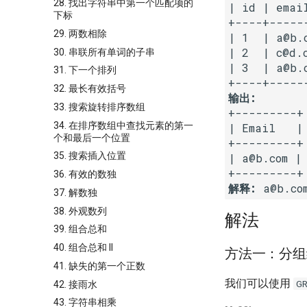
28. 找出字符串中第一个匹配项的
| id | email
下标
+----+------
29. 两数相除
| 1  | a@b.c
| 2  | c@d.c
30. 串联所有单词的子串
| 3  | a@b.c
31. 下一个排列
32. 最长有效括号
输出:
33. 搜索旋转排序数组
+---------+

34. 在排序数组中查找元素的第一
| Email   |

个和最后一个位置
+---------+

35. 搜索插入位置
| a@b.com |

36. 有效的数独
解释:
 a@b.c
37. 解数独
38. 外观数列
解法
39. 组合总和
40. 组合总和 II
方法一：分组
41. 缺失的第一个正数
我们可以使用
G
42. 接雨水
43. 字符串相乘