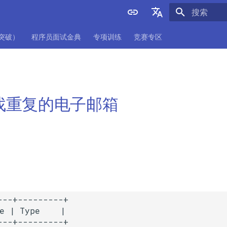
正在初始化
English
项突破）
程序员面试金典
专项训练
竞赛专区
中文
 查找重复的电子邮箱
---+---------+

e | Type    |

---+---------+
