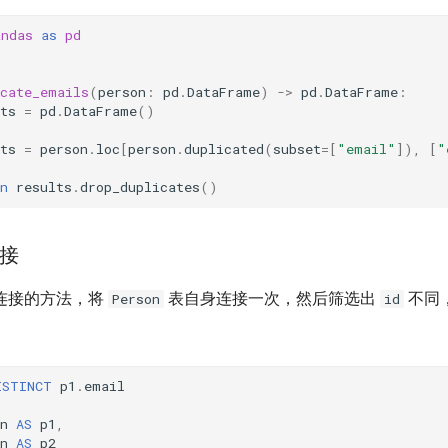
andas
as
pd
icate_emails
(
person
:
pd
.
DataFrame
)
->
pd
.
DataFrame
:
ts
=
pd
.
DataFrame
()
ts
=
person
.
loc
[
person
.
duplicated
(
subset
=
[
"email"
]),
[
"
n
results
.
drop_duplicates
()
接
连接的方法，将
表自身连接一次，然后筛选出
不同
Person
id
ISTINCT
p1
.
email
n
AS
p1
,
n
AS
p2