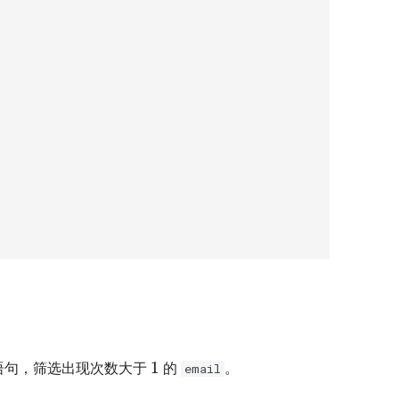
1
语句，筛选出现次数大于
的
。
email