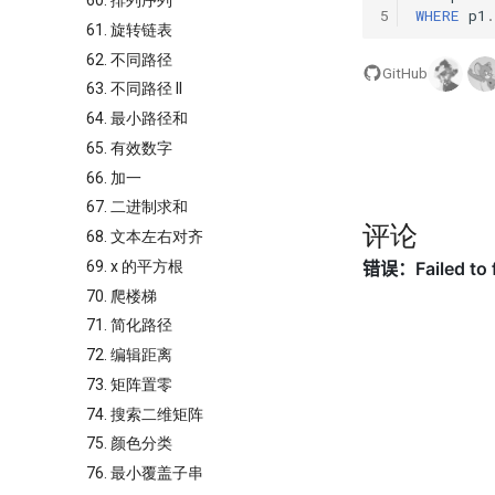
60. 排列序列
5
WHERE
p1
.
61. 旋转链表
62. 不同路径
GitHub
63. 不同路径 II
64. 最小路径和
65. 有效数字
66. 加一
67. 二进制求和
评论
68. 文本左右对齐
69. x 的平方根
70. 爬楼梯
71. 简化路径
72. 编辑距离
73. 矩阵置零
74. 搜索二维矩阵
75. 颜色分类
76. 最小覆盖子串