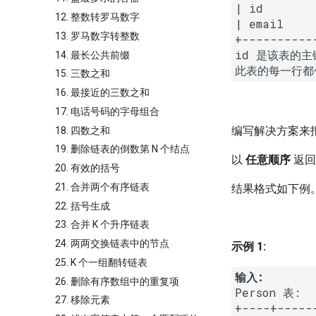
| id       
12. 整数转罗马数字
| email     
13. 罗马数字转整数
+----------
id 是该表的主
14. 最长公共前缀
15. 三数之和
16. 最接近的三数之和
17. 电话号码的字母组合
编写解决方案来报
18. 四数之和
19. 删除链表的倒数第 N 个结点
以
任意顺序
返回
20. 有效的括号
21. 合并两个有序链表
结果格式如下例
22. 括号生成
23. 合并 K 个升序链表
24. 两两交换链表中的节点
示例 1:
25. K 个一组翻转链表
输入:
26. 删除有序数组中的重复项
Person 表:

27. 移除元素
+----+------