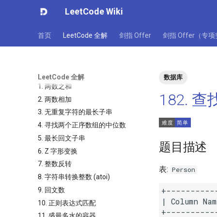
LeetCode Wiki
首页
LeetCode 全解
剑指 Offer
剑指 Offer（专
LeetCode 全解
数据库
1. 两数之和
182.
2. 两数相加
3. 无重复字符的最长子串
4. 寻找两个正序数组的中位数
5. 最长回文子串
题目描述
6. Z 字形变换
7. 整数反转
表:
Person
8. 字符串转换整数 (atoi)
+----------
9. 回文数
| Column Nam
10. 正则表达式匹配
+----------
11. 盛最多水的容器