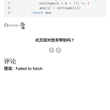
42. 连续子数组的最大和
8.4. 幂集
7
cnt
[
nums
[
i
+
k
+
1
]]
+=
1
8
ans
[
i
]
=
cnt
[
nums
[
i
]]
41. 滑动窗口的平均值
43. 1 ～ n 整数中 1 出现的次
9
return
ans
8.5. 递归乘法
数
42. 最近请求次数
8.6. 汉诺塔问题
GitHub
44. 数字序列中某一位的数字
43. 往完全二叉树添加节点
8.7. 无重复字符串的排列组合
此页面对您有帮助吗？
45. 把数组排成最小的数
44. 二叉树每层的最大值
8.8. 有重复字符串的排列组合
46. 把数字翻译成字符串
45. 二叉树最底层最左边的值
评论
8.9. 括号
47. 礼物的最大价值
46. 二叉树的右侧视图
8.10. 颜色填充
48. 最长不含重复字符的子字
47. 二叉树剪枝
符串
8.11. 硬币
48. 序列化与反序列化二叉树
49. 丑数
8.12. 八皇后
49. 从根节点到叶节点的路径
50. 第一个只出现一次的字符
8.13. 堆箱子