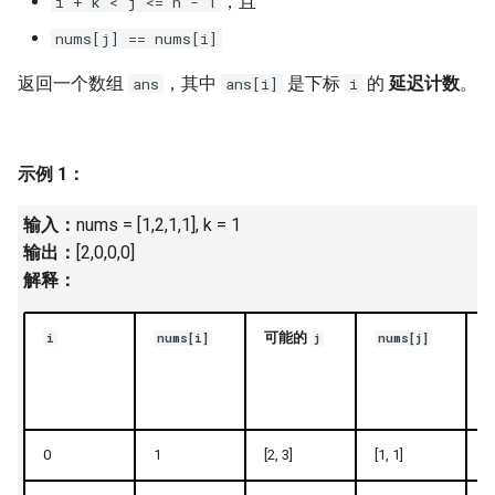
，且
i + k < j <= n - 1
7. 数组中和为 0 的三个数
10.2. 青蛙跳台阶问题
1.8. 零矩阵
nums[j] == nums[i]
8. 和大于等于 target 的最短子
返回一个数组
，其中
是下标
的
延迟计数
。
ans
ans[i]
i
数组
11. 旋转数组的最小数字
1.9. 字符串轮转
9. 乘积小于 K 的子数组
12. 矩阵中的路径
2.1. 移除重复节点
示例 1：
10. 和为 k 的子数组
13. 机器人的运动范围
2.2. 返回倒数第 k 个节点
输入：
nums = [1,2,1,1], k = 1
11. 和 1 个数相同的子数组
14.1. 剪绳子
2.3. 删除中间节点
输出：
[2,0,0,0]
解释：
12. 左右两边子数组的和相等
14.2. 剪绳子 II
2.4. 分割链表
可能的
i
nums[i]
j
nums[j]
13. 二维子矩阵的和
15. 二进制中 1 的个数
2.5. 链表求和
14. 字符串中的变位词
16. 数值的整数次方
2.6. 回文链表
0
1
[2, 3]
[1, 1]
[2
15. 字符串中的所有变位词
17. 打印从 1 到最大的 n 位数
2.7. 链表相交