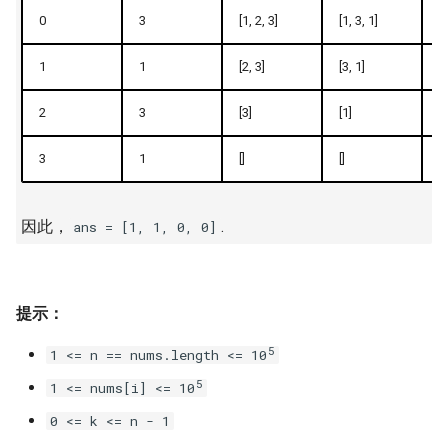
23. 两个链表的第一个重合节
4.3. 特定深度节点链表
0
3
[1, 2, 3]
[1, 3, 1]
[2
点
28. 对称的二叉树
4.4. 检查平衡性
1
1
[2, 3]
[3, 1]
[3
24. 反转链表
29. 顺时针打印矩阵
4.5. 合法二叉搜索树
2
3
[3]
[1]
[]
25. 链表中的两数相加
30. 包含 min 函数的栈
3
1
[]
[]
[]
4.6. 后继者
26. 重排链表
31. 栈的压入、弹出序列
4.8. 首个共同祖先
因此，
​​​​​​​.
ans = [1, 1, 0, 0]
27. 回文链表
32.1. 从上到下打印二叉树
4.9. 二叉搜索树序列
28. 展平多级双向链表
32.2. 从上到下打印二叉树 II
4.10. 检查子树
提示：
29. 排序的循环链表
32.3. 从上到下打印二叉树 III
5
1 <= n == nums.length <= 10
4.12. 求和路径
30. 插入、删除和随机访问都
33. 二叉搜索树的后序遍历序
5
1 <= nums[i] <= 10
是 O(1) 的容器
列
5.1. 插入
0 <= k <= n - 1