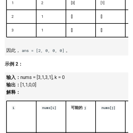
1
2
[3]
[1]
[]
16. 不含重复字符的最长子字
18. 删除链表的节点
2.8. 环路检测
符串
2
1
[]
[]
[]
19. 正则表达式匹配
3.1. 三合一
17. 含有所有字符的最短字符
3
1
[]
[]
[]
串
20. 表示数值的字符串
3.2. 栈的最小值
18. 有效的回文
因此，
。
ans = [2, 0, 0, 0]
21. 调整数组顺序使奇数位于
3.3. 堆盘子
偶数前面
示例 2：
19. 最多删除一个字符得到回
3.4. 化栈为队
文
22. 链表中倒数第 k 个节点
输入：
nums = [3,1,3,1], k = 0
3.5. 栈排序
输出：
[1,1,0,0]
20. 回文子字符串的个数
24. 反转链表
解释：
3.6. 动物收容所
21. 删除链表的倒数第 n 个结
25. 合并两个排序的链表
点
可能的
i
nums[i]
j
nums[j]
4.1. 节点间通路
26. 树的子结构
22. 链表中环的入口节点
4.2. 最小高度树
27. 二叉树的镜像