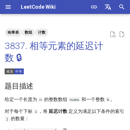
LeetCode Wiki
正
English
在
中文
哈希表
数组
计数
题目描述
3. 数组中重复的数字
1. 整数除法
1.1. 判定字符是否唯一
初
3837. 相等元素的延迟计
始
解法
4. 二维数组中的查找
2. 二进制加法
1.2. 判定是否互为字符重排
数 🔒
化
5. 替换空格
3. 前 n 个数字二进制中 1 的个
1.3. URL 化
方法一：哈希表 + 倒序枚举
搜
数
6. 从尾到头打印链表
1.4. 回文排列
索
题目描述
4. 只出现一次的数字
引
7. 重建二叉树
1.5. 一次编辑
给定一个长度为
的整数数组
和一个整数
。
n
nums
k
擎
5. 单词长度的最大乘积
9. 用两个栈实现队列
1.6. 字符串压缩
对于每个下标
，将
延迟计数
定义为满足以下条件的索引
i
6. 排序数组中两个数字之和
的数量：
j
10.1. 斐波那契数列
1.7. 旋转矩阵