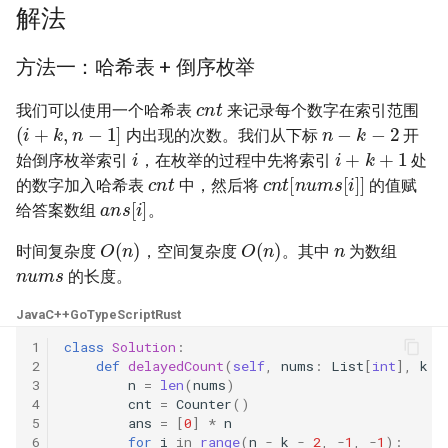
31. 最近最少使用缓存
34. 二叉树中和为某一值的路
5.2. 二进制数转字符串
解法
径
32. 有效的变位词
5.3. 翻转数位
方法一：哈希表 + 倒序枚举
35. 复杂链表的复制
cnt
33. 变位词组
5.4. 下一个数
我们可以使用一个哈希表
来记录每个数字在索引范围
n
−
k
−
2
(
i
+
k
,
n
−
1
]
36. 二叉搜索树与双向链表
内出现的次数。我们从下标
开
i
i
+
k
+
1
34. 外星语言是否排序
5.6. 整数转换
始倒序枚举索引
，在枚举的过程中先将索引
处
cnt
cnt
[
n
u
m
s
[
i
]
]
37. 序列化二叉树
的数字加入哈希表
中，然后将
的值赋
ans
[
i
]
35. 最小时间差
5.7. 配对交换
给答案数组
。
n
38. 字符串的排列
O
(
n
)
O
(
n
)
36. 后缀表达式
时间复杂度
，空间复杂度
。其中
为数组
nums
5.8. 绘制直线
的长度。
39. 数组中出现次数超过一半
37. 小行星碰撞
的数字
8.1. 三步问题
Java
C++
Go
TypeScript
Rust
1
class
Solution
:
38. 每日温度
40. 最小的 k 个数
8.2. 迷路的机器人
2
def
delayedCount
(
self
,
nums
:
List
[
int
],
k
:
3
n
=
len
(
nums
)
39. 直方图最大矩形面积
41. 数据流中的中位数
8.3. 魔术索引
4
cnt
=
Counter
()
5
ans
=
[
0
]
*
n
6
for
i
in
range
(
n
-
k
-
2
,
-
1
,
-
1
):
40. 矩阵中最大的矩形