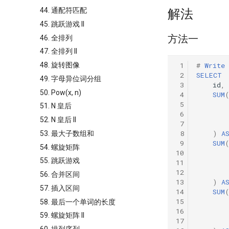
44. 通配符匹配
解法
45. 跳跃游戏 II
方法一
46. 全排列
47. 全排列 II
48. 旋转图像
 1
#
Write
 2
SELECT
49. 字母异位词分组
 3
id
,
50. Pow(x, n)
 4
SUM
 5
51. N 皇后
 6
52. N 皇后 II
 7
 8
)
A
53. 最大子数组和
 9
SUM
54. 螺旋矩阵
10
55. 跳跃游戏
11
12
56. 合并区间
13
)
A
57. 插入区间
14
SUM
15
58. 最后一个单词的长度
16
59. 螺旋矩阵 II
17