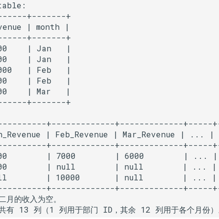
able:

------+-------+

enue | month |

------+-------+

00    | Jan   |

00    | Jan   |

000   | Feb   |

00    | Feb   |

0    | Mar   |

----------+-------------+-------------+-----+-
n_Revenue | Feb_Revenue | Mar_Revenue | ... | 
----------+-------------+-------------+-----+-
00        | 7000        | 6000        | ... | 
00        | null        | null        | ... | 
ll        | 10000       | null        | ... | 
二月的收入为空。 

有 13 列（1 列用于部门 ID，其余 12 列用于各个月份）