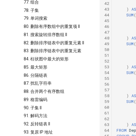
77. 组合
42
43
)
A
78. 子集
44
SUM
79. 单词搜索
45
46
80. 删除有序数组中的重复项 II
47
81. 搜索旋转排序数组 II
48
)
A
82. 删除排序链表中的重复元素 II
49
SUM
50
83. 删除排序链表中的重复元素
51
84. 柱状图中最大的矩形
52
53
)
A
85. 最大矩形
54
SUM
86. 分隔链表
55
87. 扰乱字符串
56
57
88. 合并两个有序数组
58
)
A
89. 格雷编码
59
SUM
60
90. 子集 II
61
91. 解码方法
62
92. 反转链表 II
63
)
A
64
FROM
De
93. 复原 IP 地址