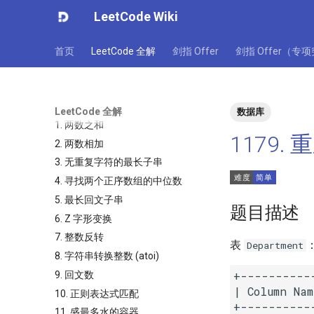
LeetCode Wiki
首页
LeetCode 全解
剑指 Offer
剑指 Offer（专
LeetCode 全解
数据库
1. 两数之和
1179
2. 两数相加
3. 无重复字符的最长子串
4. 寻找两个正序数组的中位数
5. 最长回文子串
题目描述
6. Z 字形变换
7. 整数反转
表
Department
8. 字符串转换整数 (atoi)
+----------
9. 回文数
| Column Nam
10. 正则表达式匹配
+----------
11. 盛最多水的容器