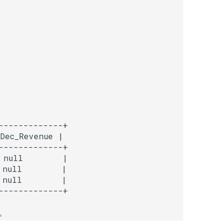
------------+

Dec_Revenue |

------------+

null        |

null        |

null        |

。