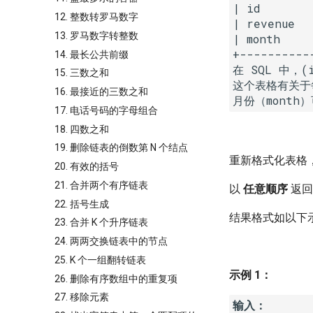
| id       
12. 整数转罗马数字
| revenue  
13. 罗马数字转整数
| month     
+----------
14. 最长公共前缀
在 SQL 中，(
15. 三数之和
这个表格有关于
16. 最接近的三数之和
17. 电话号码的字母组合
18. 四数之和
19. 删除链表的倒数第 N 个结点
重新格式化表格
20. 有效的括号
21. 合并两个有序链表
以
任意顺序
返回
22. 括号生成
结果格式如以下
23. 合并 K 个升序链表
24. 两两交换链表中的节点
25. K 个一组翻转链表
示例 1：
26. 删除有序数组中的重复项
27. 移除元素
输入：