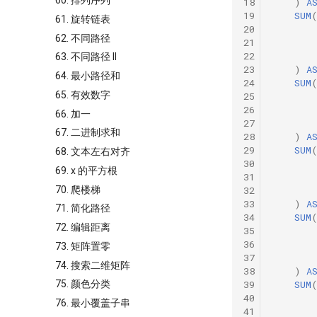
60. 排列序列
18
)
A
19
SUM
61. 旋转链表
20
62. 不同路径
21
22
63. 不同路径 II
23
)
A
64. 最小路径和
24
SUM
65. 有效数字
25
26
66. 加一
27
67. 二进制求和
28
)
A
29
SUM
68. 文本左右对齐
30
69. x 的平方根
31
70. 爬楼梯
32
33
)
A
71. 简化路径
34
SUM
72. 编辑距离
35
36
73. 矩阵置零
37
74. 搜索二维矩阵
38
)
A
39
SUM
75. 颜色分类
40
76. 最小覆盖子串
41