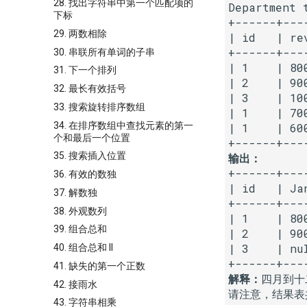
28. 找出字符串中第一个匹配项的
Department t
下标
+------+---
29. 两数相除
| id   | rev
+------+---
30. 串联所有单词的子串
| 1    | 80
31. 下一个排列
| 2    | 90
32. 最长有效括号
| 3    | 10
33. 搜索旋转排序数组
| 1    | 70
34. 在排序数组中查找元素的第一
| 1    | 600
个和最后一个位置
35. 搜索插入位置
输出：
+------+---
36. 有效的数独
| id   | Ja
37. 解数独
+------+---
38. 外观数列
| 1    | 80
39. 组合总和
| 2    | 90
| 3    | nu
40. 组合总和 II
41. 缺失的第一个正数
解释：
四月到十
42. 接雨水
请注意，结果表共
43. 字符串相乘