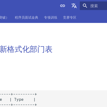
正在初始化
English
项突破）
程序员面试金典
专项训练
竞赛专区
中文
. 重新格式化部门表
：
-----+---------+

e   | Type    |

-----+---------+
