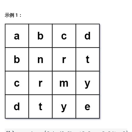
7. 数组中和为 0 的三个数
10.2. 青蛙跳台阶问题
1.8. 零矩阵
示例 1：
8. 和大于等于 target 的最短子
数组
11. 旋转数组的最小数字
1.9. 字符串轮转
9. 乘积小于 K 的子数组
12. 矩阵中的路径
2.1. 移除重复节点
10. 和为 k 的子数组
13. 机器人的运动范围
2.2. 返回倒数第 k 个节点
11. 和 1 个数相同的子数组
14.1. 剪绳子
2.3. 删除中间节点
12. 左右两边子数组的和相等
14.2. 剪绳子 II
2.4. 分割链表
13. 二维子矩阵的和
15. 二进制中 1 的个数
2.5. 链表求和
14. 字符串中的变位词
16. 数值的整数次方
2.6. 回文链表
15. 字符串中的所有变位词
17. 打印从 1 到最大的 n 位数
2.7. 链表相交