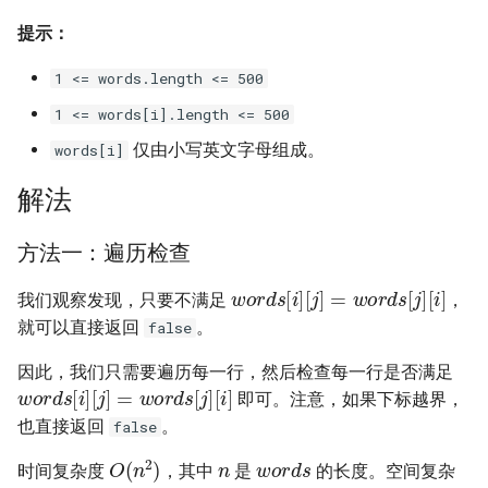
42. 连续子数组的最大和
8.4. 幂集
提示：
41. 滑动窗口的平均值
43. 1 ～ n 整数中 1 出现的次
8.5. 递归乘法
1 <= words.length <= 500
数
42. 最近请求次数
8.6. 汉诺塔问题
1 <= words[i].length <= 500
44. 数字序列中某一位的数字
仅由小写英文字母组成。
words[i]
43. 往完全二叉树添加节点
8.7. 无重复字符串的排列组合
45. 把数组排成最小的数
解法
44. 二叉树每层的最大值
8.8. 有重复字符串的排列组合
46. 把数字翻译成字符串
方法一：遍历检查
45. 二叉树最底层最左边的值
8.9. 括号
w
o
r
d
s
[
i
]
[
j
]
=
w
o
r
d
s
[
j
]
[
i
]
47. 礼物的最大价值
我们观察发现，只要不满足
，
46. 二叉树的右侧视图
8.10. 颜色填充
就可以直接返回
。
false
48. 最长不含重复字符的子字
因此，我们只需要遍历每一行，然后检查每一行是否满足
47. 二叉树剪枝
符串
8.11. 硬币
w
o
r
d
s
[
i
]
[
j
]
=
w
o
r
d
s
[
j
]
[
i
]
即可。注意，如果下标越界，
48. 序列化与反序列化二叉树
也直接返回
。
49. 丑数
false
8.12. 八皇后
n
w
o
r
d
s
O
(
n
2
)
时间复杂度
，其中
是
的长度。空间复杂
O
(
1
)
49. 从根节点到叶节点的路径
50. 第一个只出现一次的字符
8.13. 堆箱子