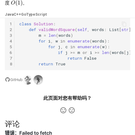
度
。
数字之和
51. 数组中的逆序对
8.14. 布尔运算
Java
C++
Go
TypeScript
50. 向下的路径节点之和
1
class
Solution
:
52. 两个链表的第一个公共节
10.1. 合并排序的数组
2
def
validWordSquare
(
self
,
words
:
List
[
str
])
51. 节点之和最大的路径
点
3
m
=
len
(
words
)
4
for
i
,
w
in
enumerate
(
words
):
10.2. 变位词组
5
for
j
,
c
in
enumerate
(
w
):
52. 展平二叉搜索树
53.1. 在排序数组中查找数字 I
6
if
j
>=
m
or
i
>=
len
(
words
[
j
])
10.3. 搜索旋转数组
7
return
False
53. 二叉搜索树中的中序后继
53.2. ～ n-1 中缺失的数字
8
return
True
10.5. 稀疏数组搜索
54. 所有大于等于节点的值之
54. 二叉搜索树的第 k 大节点
GitHub
和
10.9. 排序矩阵查找
55.1. 二叉树的深度
此页面对您有帮助吗？
55. 二叉搜索树迭代器
10.10. 数字流的秩
55.2. 平衡二叉树
56. 二叉搜索树中两个节点之
10.11. 峰与谷
评论
和
56.1. 数组中数字出现的次数
16.1. 交换数字