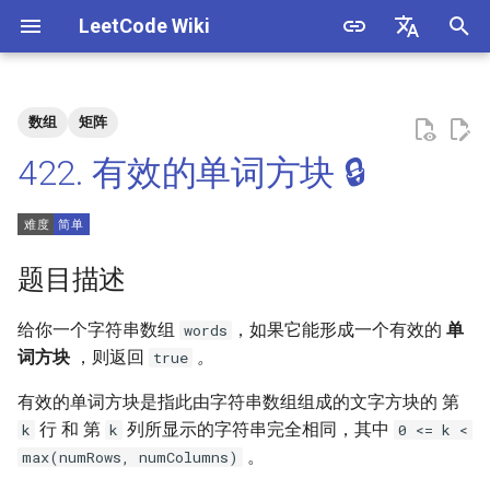
LeetCode Wiki
正
English
在
中文
数组
矩阵
题目描述
3. 数组中重复的数字
1. 整数除法
1.1. 判定字符是否唯一
初
422. 有效的单词方块 🔒
始
解法
4. 二维数组中的查找
2. 二进制加法
1.2. 判定是否互为字符重排
化
5. 替换空格
3. 前 n 个数字二进制中 1 的个
1.3. URL 化
方法一：遍历检查
搜
题目描述
数
6. 从尾到头打印链表
1.4. 回文排列
索
给你一个字符串数组
，如果它能形成一个有效的
单
words
4. 只出现一次的数字
引
词方块
，则返回
。
true
7. 重建二叉树
1.5. 一次编辑
擎
5. 单词长度的最大乘积
有效的单词方块是指此由字符串数组组成的文字方块的 第
9. 用两个栈实现队列
1.6. 字符串压缩
行 和 第
列所显示的字符串完全相同，其中
k
k
0 <= k <
6. 排序数组中两个数字之和
。
max(numRows, numColumns)
10.1. 斐波那契数列
1.7. 旋转矩阵