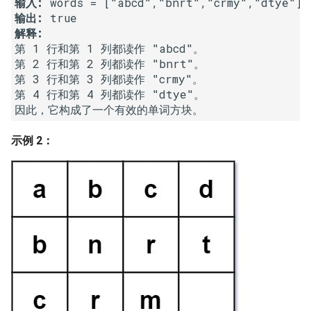
输入:
16. 不含重复字符的最长子字
18. 删除链表的节点
2.8. 环路检测
输出:
解释:
符串
第 1 行和第 1 列都读作 "abcd"。

19. 正则表达式匹配
3.1. 三合一
第 2 行和第 2 列都读作 "bnrt"。

17. 含有所有字符的最短字符
第 3 行和第 3 列都读作 "crmy"。

串
20. 表示数值的字符串
3.2. 栈的最小值
第 4 行和第 4 列都读作 "dtye"。

18. 有效的回文
21. 调整数组顺序使奇数位于
3.3. 堆盘子
偶数前面
示例 2：
19. 最多删除一个字符得到回
3.4. 化栈为队
文
22. 链表中倒数第 k 个节点
3.5. 栈排序
20. 回文子字符串的个数
24. 反转链表
3.6. 动物收容所
21. 删除链表的倒数第 n 个结
25. 合并两个排序的链表
点
4.1. 节点间通路
26. 树的子结构
22. 链表中环的入口节点
4.2. 最小高度树
27. 二叉树的镜像