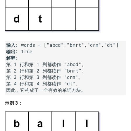
23. 两个链表的第一个重合节
4.3. 特定深度节点链表
点
28. 对称的二叉树
4.4. 检查平衡性
24. 反转链表
29. 顺时针打印矩阵
4.5. 合法二叉搜索树
25. 链表中的两数相加
30. 包含 min 函数的栈
输入:
4.6. 后继者
输出:
26. 重排链表
31. 栈的压入、弹出序列
解释:
4.8. 首个共同祖先
第 1 行和第 1 列都读作 "abcd"。

27. 回文链表
32.1. 从上到下打印二叉树
第 2 行和第 2 列都读作 "bnrt"。

4.9. 二叉搜索树序列
第 3 行和第 3 列都读作 "crm"。

28. 展平多级双向链表
第 4 行和第 4 列都读作 "dt"。

32.2. 从上到下打印二叉树 II
4.10. 检查子树
29. 排序的循环链表
32.3. 从上到下打印二叉树 III
示例 3：
4.12. 求和路径
30. 插入、删除和随机访问都
33. 二叉搜索树的后序遍历序
是 O(1) 的容器
列
5.1. 插入