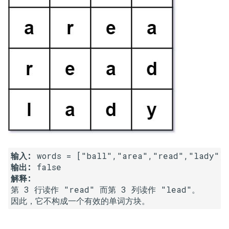
31. 最近最少使用缓存
34. 二叉树中和为某一值的路
5.2. 二进制数转字符串
径
32. 有效的变位词
5.3. 翻转数位
35. 复杂链表的复制
33. 变位词组
5.4. 下一个数
36. 二叉搜索树与双向链表
34. 外星语言是否排序
5.6. 整数转换
37. 序列化二叉树
35. 最小时间差
5.7. 配对交换
38. 字符串的排列
36. 后缀表达式
5.8. 绘制直线
39. 数组中出现次数超过一半
37. 小行星碰撞
的数字
输入:
8.1. 三步问题
输出:
解释:
38. 每日温度
40. 最小的 k 个数
8.2. 迷路的机器人
第 3 行读作 "read" 而第 3 列读作 "lead"。

39. 直方图最大矩形面积
41. 数据流中的中位数
8.3. 魔术索引
40. 矩阵中最大的矩形