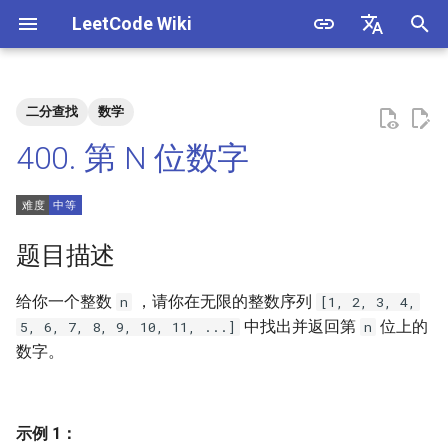
LeetCode Wiki
正
English
在
中文
二分查找
数学
题目描述
3. 数组中重复的数字
1. 整数除法
1.1. 判定字符是否唯一
初
400. 第 N 位数字
始
解法
4. 二维数组中的查找
2. 二进制加法
1.2. 判定是否互为字符重排
化
5. 替换空格
3. 前 n 个数字二进制中 1 的个
1.3. URL 化
方法一：数学
搜
题目描述
数
6. 从尾到头打印链表
1.4. 回文排列
索
给你一个整数
，请你在无限的整数序列
n
[1, 2, 3, 4,
4. 只出现一次的数字
引
中找出并返回第
位上的
5, 6, 7, 8, 9, 10, 11, ...]
n
7. 重建二叉树
1.5. 一次编辑
数字。
擎
5. 单词长度的最大乘积
9. 用两个栈实现队列
1.6. 字符串压缩
6. 排序数组中两个数字之和
10.1. 斐波那契数列
1.7. 旋转矩阵
示例 1：