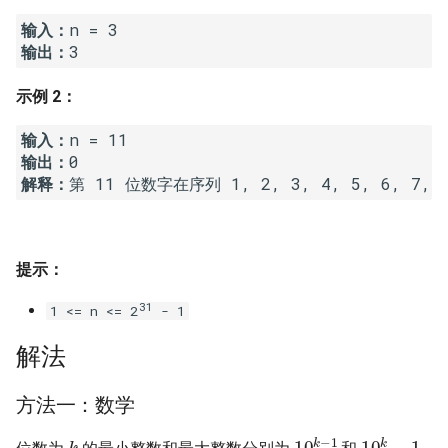
7. 数组中和为 0 的三个数
输入：
10.2. 青蛙跳台阶问题
1.8. 零矩阵
输出：
8. 和大于等于 target 的最短子
数组
11. 旋转数组的最小数字
1.9. 字符串轮转
示例 2：
9. 乘积小于 K 的子数组
12. 矩阵中的路径
2.1. 移除重复节点
输入：
输出：
10. 和为 k 的子数组
13. 机器人的运动范围
2.2. 返回倒数第 k 个节点
解释：
第 11 位数字在序列 1, 2, 3, 4, 5, 6, 7, 8
11. 和 1 个数相同的子数组
14.1. 剪绳子
2.3. 删除中间节点
提示：
12. 左右两边子数组的和相等
14.2. 剪绳子 II
2.4. 分割链表
31
1 <= n <= 2
- 1
13. 二维子矩阵的和
15. 二进制中 1 的个数
2.5. 链表求和
解法
14. 字符串中的变位词
16. 数值的整数次方
2.6. 回文链表
方法一：数学
15. 字符串中的所有变位词
17. 打印从 1 到最大的 n 位数
2.7. 链表相交
k
10
k
−
1
10
k
−
1