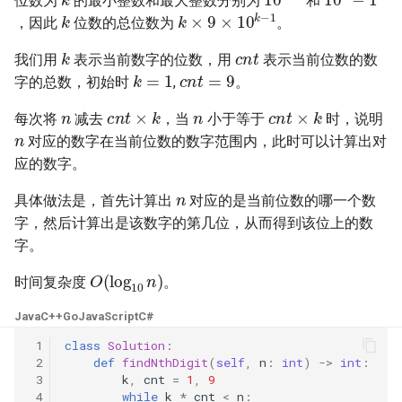
位数为
的最小整数和最大整数分别为
和
k
k
×
9
×
10
k
−
1
16. 不含重复字符的最长子字
18. 删除链表的节点
2.8. 环路检测
，因此
位数的总位数为
。
c
n
t
符串
k
我们用
表示当前数字的位数，用
表示当前位数的数
c
n
t
=
9
19. 正则表达式匹配
3.1. 三合一
k
=
1
字的总数，初始时
,
。
17. 含有所有字符的最短字符
n
n
c
n
t
×
k
c
n
t
×
k
串
20. 表示数值的字符串
3.2. 栈的最小值
每次将
减去
，当
小于等于
时，说明
n
对应的数字在当前位数的数字范围内，此时可以计算出对
18. 有效的回文
21. 调整数组顺序使奇数位于
3.3. 堆盘子
应的数字。
偶数前面
n
19. 最多删除一个字符得到回
3.4. 化栈为队
具体做法是，首先计算出
对应的是当前位数的哪一个数
文
22. 链表中倒数第 k 个节点
字，然后计算出是该数字的第几位，从而得到该位上的数
3.5. 栈排序
字。
20. 回文子字符串的个数
24. 反转链表
O
(
log
10
n
)
时间复杂度
。
3.6. 动物收容所
21. 删除链表的倒数第 n 个结
25. 合并两个排序的链表
Java
C++
Go
JavaScript
C#
点
4.1. 节点间通路
 1
class
Solution
:
26. 树的子结构
 2
def
findNthDigit
(
self
,
n
:
int
)
->
int
:
22. 链表中环的入口节点
4.2. 最小高度树
 3
k
,
cnt
=
1
,
9
27. 二叉树的镜像
 4
while
k
*
cnt
<
n
: