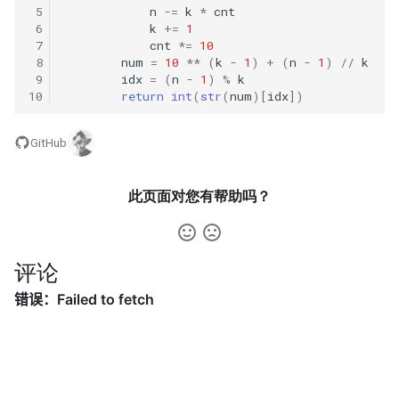
 5
n
-=
k
*
cnt
23. 两个链表的第一个重合节
4.3. 特定深度节点链表
 6
k
+=
1
点
28. 对称的二叉树
 7
cnt
*=
10
4.4. 检查平衡性
 8
num
=
10
**
(
k
-
1
)
+
(
n
-
1
)
//
k
24. 反转链表
 9
idx
=
(
n
-
1
)
%
k
29. 顺时针打印矩阵
10
return
int
(
str
(
num
)[
idx
])
4.5. 合法二叉搜索树
25. 链表中的两数相加
30. 包含 min 函数的栈
GitHub
4.6. 后继者
26. 重排链表
31. 栈的压入、弹出序列
4.8. 首个共同祖先
此页面对您有帮助吗？
27. 回文链表
32.1. 从上到下打印二叉树
4.9. 二叉搜索树序列
28. 展平多级双向链表
32.2. 从上到下打印二叉树 II
评论
4.10. 检查子树
29. 排序的循环链表
32.3. 从上到下打印二叉树 III
4.12. 求和路径
30. 插入、删除和随机访问都
33. 二叉搜索树的后序遍历序
是 O(1) 的容器
列
5.1. 插入