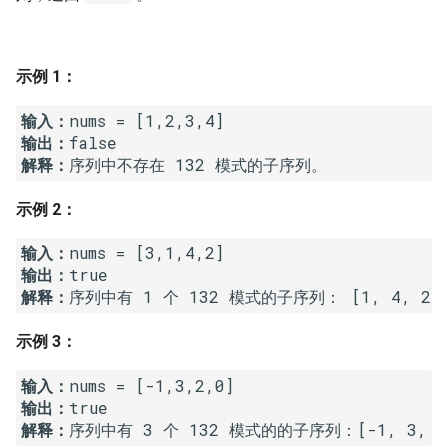
7. 数组中和为 0 的三个数
10.2. 青蛙跳台阶问题
1.8. 零矩阵
8. 和大于等于 target 的最短子
示例 1：
数组
11. 旋转数组的最小数字
1.9. 字符串轮转
输入：
9. 乘积小于 K 的子数组
12. 矩阵中的路径
2.1. 移除重复节点
输出：
解释：
10. 和为 k 的子数组
13. 机器人的运动范围
2.2. 返回倒数第 k 个节点
示例 2：
11. 和 1 个数相同的子数组
14.1. 剪绳子
2.3. 删除中间节点
输入：
输出：
12. 左右两边子数组的和相等
14.2. 剪绳子 II
2.4. 分割链表
解释：
13. 二维子矩阵的和
15. 二进制中 1 的个数
2.5. 链表求和
示例 3：
14. 字符串中的变位词
16. 数值的整数次方
2.6. 回文链表
输入：
输出：
15. 字符串中的所有变位词
17. 打印从 1 到最大的 n 位数
2.7. 链表相交
解释：