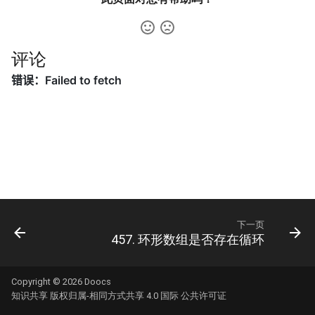
57. 值和下标之差都在给定的
56.2. 数组中数字出现的次数
范围内
II
16.2. 单词频率
评论
58. 日程表
57.2. 和为 s 的连续正数序列
16.3. 交点
59. 数据流的第 K 大数值
57. 和为 s 的两个数字
16.4. 井字游戏
60. 出现频率最高的 k 个数字
58.1. 翻转单词顺序
16.5. 阶乘尾数
61. 和最小的 k 个数对
58.2. 左旋转字符串
16.6. 最小差
62. 实现前缀树
59.1. 滑动窗口的最大值
16.7. 最大数值
下一页
63. 替换单词
59.2. 队列的最大值
16.8. 整数的英语表示
457. 环形数组是否存在循环
64. 神奇的字典
60. n 个骰子的点数
16.9. 运算
Copyright © 2026
Doocs
知识共享 版权归属-相同方式共享 4.0 国际 公共许可证
65. 最短的单词编码
61. 扑克牌中的顺子
16.10. 生存人数