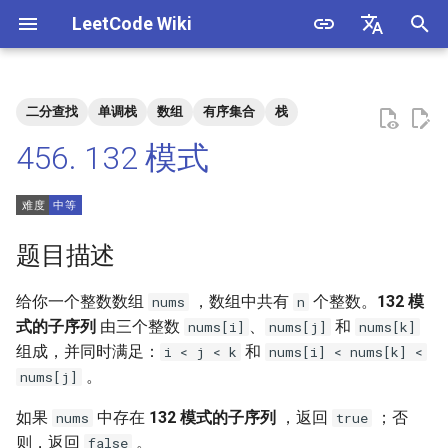
LeetCode Wiki
正
English
在
中文
二分查找
单调栈
数组
有序集合
栈
题目描述
3. 数组中重复的数字
1. 整数除法
1.1. 判定字符是否唯一
初
456. 132 模式
始
解法
4. 二维数组中的查找
2. 二进制加法
1.2. 判定是否互为字符重排
化
5. 替换空格
3. 前 n 个数字二进制中 1 的个
1.3. URL 化
方法一：单调栈
搜
题目描述
数
6. 从尾到头打印链表
1.4. 回文排列
方法二：离散化 + 树状数组
索
给你一个整数数组
，数组中共有
个整数。
132 模
nums
n
4. 只出现一次的数字
引
式的子序列
由三个整数
、
和
nums[i]
nums[j]
nums[k]
7. 重建二叉树
1.5. 一次编辑
组成，并同时满足：
和
i < j < k
nums[i] < nums[k] <
擎
5. 单词长度的最大乘积
。
nums[j]
9. 用两个栈实现队列
1.6. 字符串压缩
6. 排序数组中两个数字之和
如果
中存在
132 模式的子序列
，返回
；否
nums
true
10.1. 斐波那契数列
1.7. 旋转矩阵
则，返回
。
false