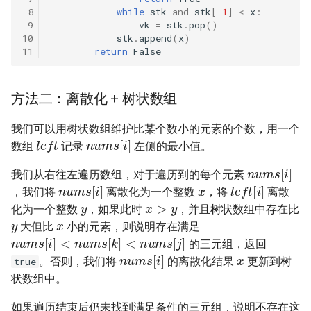
31. 最近最少使用缓存
34. 二叉树中和为某一值的路
5.2. 二进制数转字符串
 8
while
stk
and
stk
[
-
1
]
<
x
:
径
 9
vk
=
stk
.
pop
()
32. 有效的变位词
10
stk
.
append
(
x
)
5.3. 翻转数位
11
return
False
35. 复杂链表的复制
33. 变位词组
5.4. 下一个数
36. 二叉搜索树与双向链表
方法二：离散化 + 树状数组
34. 外星语言是否排序
5.6. 整数转换
37. 序列化二叉树
我们可以用树状数组维护比某个数小的元素的个数，用一个
l
e
f
t
n
u
m
s
[
i
]
35. 最小时间差
5.7. 配对交换
数组
记录
左侧的最小值。
38. 字符串的排列
n
u
m
s
[
i
]
36. 后缀表达式
我们从右往左遍历数组，对于遍历到的每个元素
x
5.8. 绘制直线
n
u
m
s
[
i
]
l
e
f
t
[
i
]
，我们将
离散化为一个整数
，将
离散
y
39. 数组中出现次数超过一半
x
>
y
37. 小行星碰撞
化为一个整数
，如果此时
，并且树状数组中存在比
y
x
的数字
8.1. 三步问题
大但比
小的元素，则说明存在满足
n
u
m
s
[
i
]
<
n
u
m
s
[
k
]
<
n
u
m
s
[
j
]
38. 每日温度
40. 最小的 k 个数
的三元组，返回
x
8.2. 迷路的机器人
n
u
m
s
[
i
]
。否则，我们将
的离散化结果
更新到树
true
39. 直方图最大矩形面积
41. 数据流中的中位数
状数组中。
8.3. 魔术索引
如果遍历结束后仍未找到满足条件的三元组，说明不存在这
40. 矩阵中最大的矩形