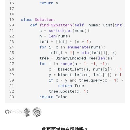
16
return
s
数字之和
17
51. 数组中的逆序对
8.14. 布尔运算
18
50. 向下的路径节点之和
19
class
Solution
:
20
def
find132pattern
(
self
,
nums
:
List
[
int
])
52. 两个链表的第一个公共节
10.1. 合并排序的数组
21
s
=
sorted
(
set
(
nums
))
51. 节点之和最大的路径
点
22
n
=
len
(
nums
)
10.2. 变位词组
23
left
=
[
inf
]
*
(
n
+
1
)
52. 展平二叉搜索树
24
for
i
,
x
in
enumerate
(
nums
):
53.1. 在排序数组中查找数字 I
25
left
[
i
+
1
]
=
min
(
left
[
i
],
x
)
10.3. 搜索旋转数组
26
tree
=
BinaryIndexedTree
(
len
(
s
))
53. 二叉搜索树中的中序后继
53.2. ～ n-1 中缺失的数字
27
for
i
in
range
(
n
-
1
,
-
1
,
-
1
):
28
x
=
bisect_left
(
s
,
nums
[
i
])
+
1
10.5. 稀疏数组搜索
29
y
=
bisect_left
(
s
,
left
[
i
])
+
1
54. 所有大于等于节点的值之
54. 二叉搜索树的第 k 大节点
30
if
x
>
y
and
tree
.
query
(
x
-
1
)
>
t
和
10.9. 排序矩阵查找
31
return
True
55.1. 二叉树的深度
32
tree
.
update
(
x
,
1
)
55. 二叉搜索树迭代器
33
return
False
10.10. 数字流的秩
55.2. 平衡二叉树
56. 二叉搜索树中两个节点之
GitHub
10.11. 峰与谷
和
56.1. 数组中数字出现的次数
16.1. 交换数字
此页面对您有帮助吗？