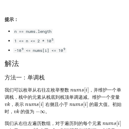
16. 不含重复字符的最长子字
18. 删除链表的节点
2.8. 环路检测
符串
提示：
19. 正则表达式匹配
3.1. 三合一
17. 含有所有字符的最短字符
n == nums.length
串
20. 表示数值的字符串
3.2. 栈的最小值
5
1 <= n <= 2 * 10
18. 有效的回文
21. 调整数组顺序使奇数位于
3.3. 堆盘子
9
9
-10
<= nums[i] <= 10
偶数前面
解法
19. 最多删除一个字符得到回
3.4. 化栈为队
文
22. 链表中倒数第 k 个节点
方法一：单调栈
3.5. 栈排序
20. 回文子字符串的个数
24. 反转链表
n
u
m
s
[
i
]
我们可以枚举从右往左枚举整数
，并维护一个单
3.6. 动物收容所
调栈，栈中的元素从栈底到栈顶单调递减。维护一个变量
21. 删除链表的倒数第 n 个结
25. 合并两个排序的链表
v
k
n
u
m
s
[
i
]
n
u
m
s
[
i
]
，表示
右侧且小于
的最大值。初始
点
−
∞
4.1. 节点间通路
v
k
时，
的值为
。
26. 树的子结构
n
u
m
s
[
i
]
22. 链表中环的入口节点
4.2. 最小高度树
我们从右往左遍历数组，对于遍历到的每个元素
v
k
n
u
m
s
[
i
]
27. 二叉树的镜像