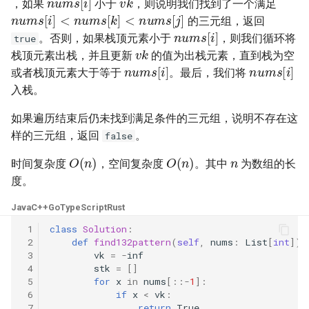
，如果
小于
，则说明我们找到了一个满足
n
u
m
s
[
i
]
<
n
u
m
s
[
k
]
<
n
u
m
s
[
j
]
23. 两个链表的第一个重合节
4.3. 特定深度节点链表
的三元组，返回
n
u
m
s
[
i
]
点
28. 对称的二叉树
。否则，如果栈顶元素小于
，则我们循环将
true
v
k
4.4. 检查平衡性
栈顶元素出栈，并且更新
的值为出栈元素，直到栈为空
24. 反转链表
n
u
m
s
[
i
]
n
u
m
s
[
i
]
29. 顺时针打印矩阵
或者栈顶元素大于等于
。最后，我们将
4.5. 合法二叉搜索树
入栈。
25. 链表中的两数相加
30. 包含 min 函数的栈
4.6. 后继者
如果遍历结束后仍未找到满足条件的三元组，说明不存在这
26. 重排链表
31. 栈的压入、弹出序列
样的三元组，返回
。
false
n
4.8. 首个共同祖先
O
(
n
)
O
(
n
)
27. 回文链表
32.1. 从上到下打印二叉树
时间复杂度
，空间复杂度
。其中
为数组的长
4.9. 二叉搜索树序列
度。
28. 展平多级双向链表
32.2. 从上到下打印二叉树 II
Java
C++
Go
TypeScript
Rust
4.10. 检查子树
29. 排序的循环链表
 1
class
Solution
:
32.3. 从上到下打印二叉树 III
 2
def
find132pattern
(
self
,
nums
:
List
[
int
])
4.12. 求和路径
 3
vk
=
-
inf
30. 插入、删除和随机访问都
33. 二叉搜索树的后序遍历序
 4
stk
=
[]
是 O(1) 的容器
列
5.1. 插入
 5
for
x
in
nums
[::
-
1
]:
 6
if
x
<
vk
:
 7
return
True