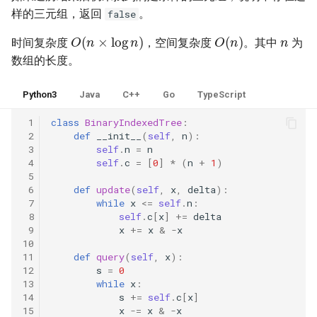
42. 连续子数组的最大和
8.4. 幂集
样的三元组，返回
。
false
n
O
(
n
×
log
n
)
O
(
n
)
41. 滑动窗口的平均值
43. 1 ～ n 整数中 1 出现的次
8.5. 递归乘法
时间复杂度
，空间复杂度
。其中
为
数
数组的长度。
42. 最近请求次数
8.6. 汉诺塔问题
44. 数字序列中某一位的数字
Python3
Java
C++
Go
TypeScript
43. 往完全二叉树添加节点
8.7. 无重复字符串的排列组合
45. 把数组排成最小的数
 1
class
BinaryIndexedTree
:
 2
def
__init__
(
self
,
n
):
44. 二叉树每层的最大值
8.8. 有重复字符串的排列组合
 3
self
.
n
=
n
46. 把数字翻译成字符串
 4
self
.
c
=
[
0
]
*
(
n
+
1
)
45. 二叉树最底层最左边的值
8.9. 括号
 5
 6
def
update
(
self
,
x
,
delta
):
47. 礼物的最大价值
 7
while
x
<=
self
.
n
:
46. 二叉树的右侧视图
8.10. 颜色填充
 8
self
.
c
[
x
]
+=
delta
48. 最长不含重复字符的子字
 9
x
+=
x
&
-
x
47. 二叉树剪枝
符串
10
8.11. 硬币
11
def
query
(
self
,
x
):
12
s
=
0
48. 序列化与反序列化二叉树
49. 丑数
8.12. 八皇后
13
while
x
:
14
s
+=
self
.
c
[
x
]
49. 从根节点到叶节点的路径
15
x
-=
x
&
-
x
50. 第一个只出现一次的字符
8.13. 堆箱子