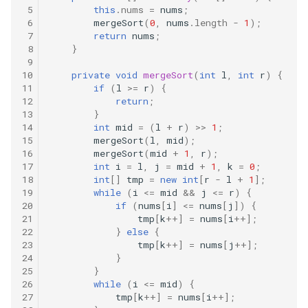
 5
this
.
nums
=
nums
;
数字之和
 6
mergeSort
(
0
,
nums
.
length
-
1
);
51. 数组中的逆序对
8.14. 布尔运算
 7
return
nums
;
50. 向下的路径节点之和
 8
}
 9
52. 两个链表的第一个公共节
10.1. 合并排序的数组
10
private
void
mergeSort
(
int
l
,
int
r
)
{
51. 节点之和最大的路径
点
11
if
(
l
>=
r
)
{
10.2. 变位词组
12
return
;
52. 展平二叉搜索树
53.1. 在排序数组中查找数字 I
13
}
14
int
mid
=
(
l
+
r
)
>>
1
;
10.3. 搜索旋转数组
15
mergeSort
(
l
,
mid
);
53. 二叉搜索树中的中序后继
53.2. ～ n-1 中缺失的数字
16
mergeSort
(
mid
+
1
,
r
);
10.5. 稀疏数组搜索
17
int
i
=
l
,
j
=
mid
+
1
,
k
=
0
;
54. 所有大于等于节点的值之
18
int
[]
tmp
=
new
int
[
r
-
l
+
1
]
;
54. 二叉搜索树的第 k 大节点
19
while
(
i
<=
mid
&&
j
<=
r
)
{
和
10.9. 排序矩阵查找
20
if
(
nums
[
i
]
<=
nums
[
j
]
)
{
55.1. 二叉树的深度
21
tmp
[
k
++]
=
nums
[
i
++]
;
55. 二叉搜索树迭代器
22
}
else
{
10.10. 数字流的秩
23
tmp
[
k
++]
=
nums
[
j
++]
;
55.2. 平衡二叉树
24
}
56. 二叉搜索树中两个节点之
10.11. 峰与谷
25
}
和
56.1. 数组中数字出现的次数
26
while
(
i
<=
mid
)
{
27
tmp
[
k
++]
=
nums
[
i
++]
;
16.1. 交换数字