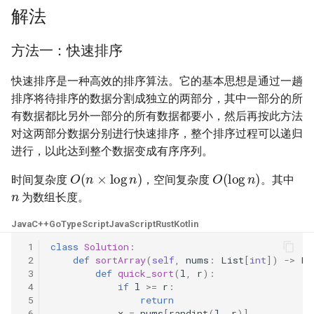
解法
16. 不含重复字符的最长子字
18. 删除链表的节点
2.8. 环路检测
符串
方法一：快速排序
19. 正则表达式匹配
3.1. 三合一
17. 含有所有字符的最短字符
快速排序是一种高效的排序算法。它的基本思想是通过一趟
串
20. 表示数值的字符串
3.2. 栈的最小值
排序将待排序的数据分割成独立的两部分，其中一部分的所
有数据都比另外一部分的所有数据都要小，然后再按此方法
18. 有效的回文
21. 调整数组顺序使奇数位于
3.3. 堆盘子
对这两部分数据分别进行快速排序，整个排序过程可以递归
偶数前面
进行，以此达到整个数据变成有序序列。
19. 最多删除一个字符得到回
3.4. 化栈为队
O
(
n
×
log
n
)
O
(
log
n
)
文
22. 链表中倒数第 k 个节点
时间复杂度
，空间复杂度
。其中
n
3.5. 栈排序
为数组长度。
20. 回文子字符串的个数
24. 反转链表
3.6. 动物收容所
Java
C++
Go
TypeScript
JavaScript
Rust
Kotlin
21. 删除链表的倒数第 n 个结
25. 合并两个排序的链表
 1
class
Solution
:
点
4.1. 节点间通路
 2
def
sortArray
(
self
,
nums
:
List
[
int
])
->
Li
 3
def
quick_sort
(
l
,
r
):
26. 树的子结构
 4
if
l
>=
r
:
22. 链表中环的入口节点
4.2. 最小高度树
 5
return
27. 二叉树的镜像
 6
x
=
nums
[
randint
(
l
,
r
)]