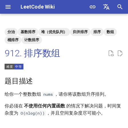
LeetCode Wiki
正
English
在
中文
分治
基数排序
堆（优先队列）
归并排序
排序
数组
题目描述
3. 数组中重复的数字
1. 整数除法
1.1. 判定字符是否唯一
初
桶排序
计数排序
始
912. 排序数组
解法
4. 二维数组中的查找
2. 二进制加法
1.2. 判定是否互为字符重排
化
5. 替换空格
3. 前 n 个数字二进制中 1 的个
1.3. URL 化
方法一：快速排序
搜
数
题目描述
6. 从尾到头打印链表
1.4. 回文排列
方法二：归并排序
索
4. 只出现一次的数字
引
给你一个整数数组
，请你将该数组升序排列。
nums
7. 重建二叉树
1.5. 一次编辑
方法三
擎
5. 单词长度的最大乘积
你必须在
不使用任何内置函数
的情况下解决问题，时间复
9. 用两个栈实现队列
1.6. 字符串压缩
杂度为
，并且空间复杂度尽可能小。
O(nlog(n))
6. 排序数组中两个数字之和
10.1. 斐波那契数列
1.7. 旋转矩阵