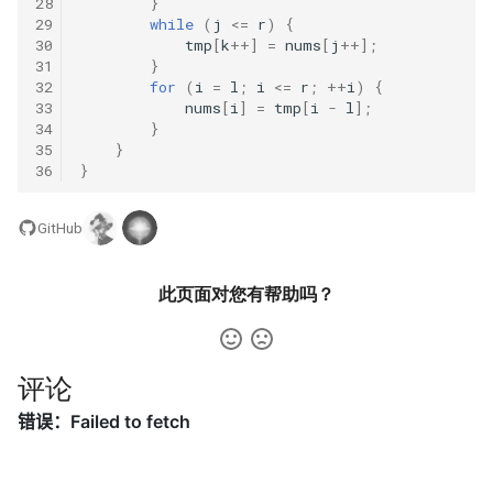
28
}
57. 值和下标之差都在给定的
56.2. 数组中数字出现的次数
29
while
(
j
<=
r
)
{
范围内
II
16.2. 单词频率
30
tmp
[
k
++]
=
nums
[
j
++]
;
31
}
32
for
(
i
=
l
;
i
<=
r
;
++
i
)
{
58. 日程表
57.2. 和为 s 的连续正数序列
16.3. 交点
33
nums
[
i
]
=
tmp
[
i
-
l
]
;
34
}
59. 数据流的第 K 大数值
57. 和为 s 的两个数字
16.4. 井字游戏
35
}
36
}
60. 出现频率最高的 k 个数字
58.1. 翻转单词顺序
16.5. 阶乘尾数
GitHub
61. 和最小的 k 个数对
58.2. 左旋转字符串
16.6. 最小差
此页面对您有帮助吗？
62. 实现前缀树
59.1. 滑动窗口的最大值
16.7. 最大数值
63. 替换单词
59.2. 队列的最大值
16.8. 整数的英语表示
评论
64. 神奇的字典
60. n 个骰子的点数
16.9. 运算
65. 最短的单词编码
61. 扑克牌中的顺子
16.10. 生存人数