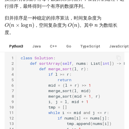
31. 最近最少使用缓存
34. 二叉树中和为某一值的路
5.2. 二进制数转字符串
行排序，最终得到一个有序的数据序列。
径
32. 有效的变位词
5.3. 翻转数位
归并排序是一种稳定的排序算法，时间复杂度为
n
O
(
n
×
log
n
)
O
(
n
)
35. 复杂链表的复制
，空间复杂度为
。其中
为数组长
33. 变位词组
5.4. 下一个数
度。
36. 二叉搜索树与双向链表
34. 外星语言是否排序
5.6. 整数转换
Python3
Java
C++
Go
TypeScript
JavaScript
37. 序列化二叉树
 1
class
Solution
:
35. 最小时间差
5.7. 配对交换
 2
def
sortArray
(
self
,
nums
:
List
[
int
])
->
Li
38. 字符串的排列
 3
def
merge_sort
(
l
,
r
):
36. 后缀表达式
5.8. 绘制直线
 4
if
l
>=
r
:
 5
return
39. 数组中出现次数超过一半
 6
mid
=
(
l
+
r
)
>>
1
37. 小行星碰撞
的数字
8.1. 三步问题
 7
merge_sort
(
l
,
mid
)
 8
merge_sort
(
mid
+
1
,
r
)
38. 每日温度
40. 最小的 k 个数
8.2. 迷路的机器人
 9
i
,
j
=
l
,
mid
+
1
10
tmp
=
[]
11
while
i
<=
mid
and
j
<=
r
:
39. 直方图最大矩形面积
41. 数据流中的中位数
8.3. 魔术索引
12
if
nums
[
i
]
<=
nums
[
j
]:
13
tmp
.
append
(
nums
[
i
])
40. 矩阵中最大的矩形
14
i
+=
1