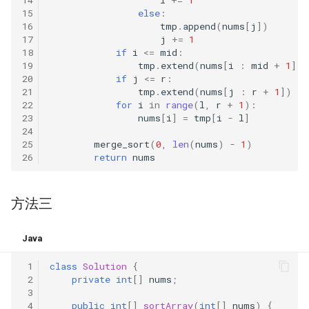
42. 连续子数组的最大和
8.4. 幂集
15
else
:
16
tmp
.
append
(
nums
[
j
])
41. 滑动窗口的平均值
43. 1 ～ n 整数中 1 出现的次
8.5. 递归乘法
17
j
+=
1
数
18
if
i
<=
mid
:
19
tmp
.
extend
(
nums
[
i
:
mid
+
1
])
42. 最近请求次数
8.6. 汉诺塔问题
20
if
j
<=
r
:
44. 数字序列中某一位的数字
21
tmp
.
extend
(
nums
[
j
:
r
+
1
])
43. 往完全二叉树添加节点
8.7. 无重复字符串的排列组合
22
for
i
in
range
(
l
,
r
+
1
):
23
nums
[
i
]
=
tmp
[
i
-
l
]
45. 把数组排成最小的数
24
44. 二叉树每层的最大值
8.8. 有重复字符串的排列组合
25
merge_sort
(
0
,
len
(
nums
)
-
1
)
46. 把数字翻译成字符串
26
return
nums
45. 二叉树最底层最左边的值
8.9. 括号
47. 礼物的最大价值
46. 二叉树的右侧视图
方法三
8.10. 颜色填充
48. 最长不含重复字符的子字
47. 二叉树剪枝
符串
8.11. 硬币
Java
 1
class
Solution
{
48. 序列化与反序列化二叉树
49. 丑数
8.12. 八皇后
 2
private
int
[]
nums
;
 3
49. 从根节点到叶节点的路径
50. 第一个只出现一次的字符
 4
public
int
[]
sortArray
(
int
[]
nums
)
{
8.13. 堆箱子