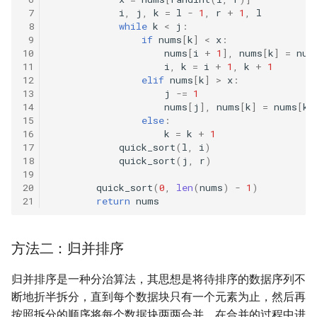
23. 两个链表的第一个重合节
4.3. 特定深度节点链表
 7
i
,
j
,
k
=
l
-
1
,
r
+
1
,
l
 8
while
k
<
j
:
点
28. 对称的二叉树
 9
if
nums
[
k
]
<
x
:
4.4. 检查平衡性
10
nums
[
i
+
1
],
nums
[
k
]
=
num
24. 反转链表
29. 顺时针打印矩阵
11
i
,
k
=
i
+
1
,
k
+
1
12
elif
nums
[
k
]
>
x
:
4.5. 合法二叉搜索树
13
j
-=
1
25. 链表中的两数相加
30. 包含 min 函数的栈
14
nums
[
j
],
nums
[
k
]
=
nums
[
k
]
4.6. 后继者
15
else
:
26. 重排链表
31. 栈的压入、弹出序列
16
k
=
k
+
1
17
quick_sort
(
l
,
i
)
4.8. 首个共同祖先
18
quick_sort
(
j
,
r
)
27. 回文链表
32.1. 从上到下打印二叉树
19
4.9. 二叉搜索树序列
20
quick_sort
(
0
,
len
(
nums
)
-
1
)
28. 展平多级双向链表
21
return
nums
32.2. 从上到下打印二叉树 II
4.10. 检查子树
29. 排序的循环链表
32.3. 从上到下打印二叉树 III
方法二：归并排序
4.12. 求和路径
30. 插入、删除和随机访问都
33. 二叉搜索树的后序遍历序
归并排序是一种分治算法，其思想是将待排序的数据序列不
是 O(1) 的容器
列
5.1. 插入
断地折半拆分，直到每个数据块只有一个元素为止，然后再
按照拆分的顺序将每个数据块两两合并，在合并的过程中进