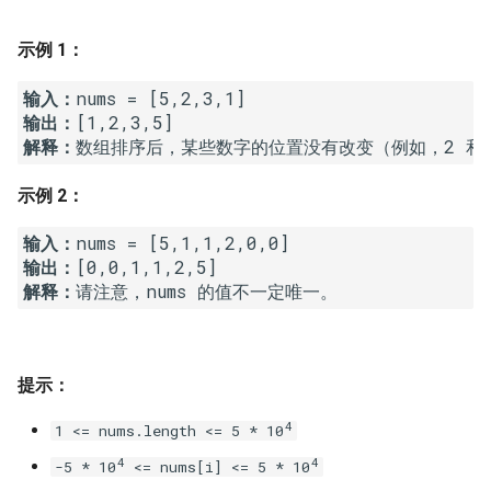
7. 数组中和为 0 的三个数
10.2. 青蛙跳台阶问题
1.8. 零矩阵
示例 1：
8. 和大于等于 target 的最短子
数组
11. 旋转数组的最小数字
1.9. 字符串轮转
输入：
输出：
9. 乘积小于 K 的子数组
12. 矩阵中的路径
2.1. 移除重复节点
解释：
10. 和为 k 的子数组
13. 机器人的运动范围
2.2. 返回倒数第 k 个节点
示例 2：
输入：
11. 和 1 个数相同的子数组
14.1. 剪绳子
2.3. 删除中间节点
输出：
解释：
12. 左右两边子数组的和相等
14.2. 剪绳子 II
2.4. 分割链表
13. 二维子矩阵的和
15. 二进制中 1 的个数
2.5. 链表求和
提示：
14. 字符串中的变位词
16. 数值的整数次方
2.6. 回文链表
4
1 <= nums.length <= 5 * 10
15. 字符串中的所有变位词
17. 打印从 1 到最大的 n 位数
2.7. 链表相交
4
4
-5 * 10
<= nums[i] <= 5 * 10