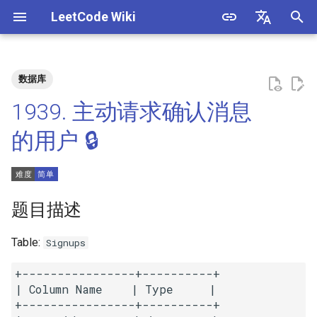
LeetCode Wiki
正
English
在
中文
数据库
题目描述
3. 数组中重复的数字
1. 整数除法
1.1. 判定字符是否唯一
初
1939. 主动请求确认消息
始
解法
4. 二维数组中的查找
2. 二进制加法
1.2. 判定是否互为字符重排
的用户 🔒
化
5. 替换空格
3. 前 n 个数字二进制中 1 的个
1.3. URL 化
方法一
搜
数
6. 从尾到头打印链表
1.4. 回文排列
索
题目描述
4. 只出现一次的数字
引
7. 重建二叉树
1.5. 一次编辑
Table:
Signups
擎
5. 单词长度的最大乘积
9. 用两个栈实现队列
1.6. 字符串压缩
+----------------+----------+

6. 排序数组中两个数字之和
| Column Name    | Type     |

+----------------+----------+

10.1. 斐波那契数列
1.7. 旋转矩阵