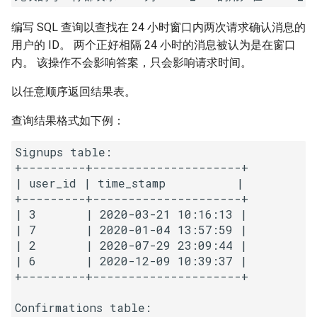
16. 不含重复字符的最长子字
18. 删除链表的节点
2.8. 环路检测
编写 SQL 查询以查找在 24 小时窗口内两次请求确认消息的
符串
用户的 ID。 两个正好相隔 24 小时的消息被认为是在窗口
19. 正则表达式匹配
3.1. 三合一
内。 该操作不会影响答案，只会影响请求时间。
17. 含有所有字符的最短字符
串
20. 表示数值的字符串
3.2. 栈的最小值
以任意顺序返回结果表。
18. 有效的回文
21. 调整数组顺序使奇数位于
3.3. 堆盘子
查询结果格式如下例：
偶数前面
Signups table:

19. 最多删除一个字符得到回
3.4. 化栈为队
+---------+---------------------+

文
22. 链表中倒数第 k 个节点
| user_id | time_stamp          |

3.5. 栈排序
+---------+---------------------+

20. 回文子字符串的个数
24. 反转链表
| 3       | 2020-03-21 10:16:13 |

3.6. 动物收容所
| 7       | 2020-01-04 13:57:59 |

21. 删除链表的倒数第 n 个结
25. 合并两个排序的链表
| 2       | 2020-07-29 23:09:44 |

点
4.1. 节点间通路
| 6       | 2020-12-09 10:39:37 |

+---------+---------------------+

26. 树的子结构
22. 链表中环的入口节点
4.2. 最小高度树
Confirmations table:

27. 二叉树的镜像