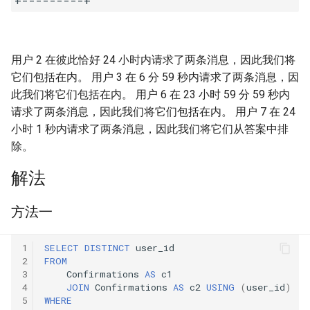
31. 最近最少使用缓存
34. 二叉树中和为某一值的路
5.2. 二进制数转字符串
径
32. 有效的变位词
5.3. 翻转数位
35. 复杂链表的复制
用户 2 在彼此恰好 24 小时内请求了两条消息，因此我们将
33. 变位词组
5.4. 下一个数
它们包括在内。 用户 3 在 6 分 59 秒内请求了两条消息，因
36. 二叉搜索树与双向链表
此我们将它们包括在内。 用户 6 在 23 小时 59 分 59 秒内
34. 外星语言是否排序
5.6. 整数转换
请求了两条消息，因此我们将它们包括在内。 用户 7 在 24
37. 序列化二叉树
小时 1 秒内请求了两条消息，因此我们将它们从答案中排
35. 最小时间差
5.7. 配对交换
除。
38. 字符串的排列
36. 后缀表达式
解法
5.8. 绘制直线
39. 数组中出现次数超过一半
37. 小行星碰撞
的数字
方法一
8.1. 三步问题
38. 每日温度
40. 最小的 k 个数
8.2. 迷路的机器人
1
SELECT
DISTINCT
user_id
2
FROM
3
Confirmations
AS
c1
39. 直方图最大矩形面积
41. 数据流中的中位数
8.3. 魔术索引
4
JOIN
Confirmations
AS
c2
USING
(
user_id
)
5
WHERE
40. 矩阵中最大的矩形