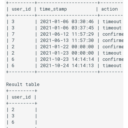
+---------+---------------------+----------
23. 两个链表的第一个重合节
4.3. 特定深度节点链表
| user_id | time_stamp          | action    
点
28. 对称的二叉树
+---------+---------------------+----------
4.4. 检查平衡性
| 3       | 2021-01-06 03:30:46 | timeout   
24. 反转链表
29. 顺时针打印矩阵
| 3       | 2021-01-06 03:37:45 | timeout   
4.5. 合法二叉搜索树
| 7       | 2021-06-12 11:57:29 | confirmed 
25. 链表中的两数相加
30. 包含 min 函数的栈
| 7       | 2021-06-13 11:57:30 | confirmed 
| 2       | 2021-01-22 00:00:00 | confirmed 
4.6. 后继者
| 2       | 2021-01-23 00:00:00 | timeout   
26. 重排链表
31. 栈的压入、弹出序列
| 6       | 2021-10-23 14:14:14 | confirmed 
4.8. 首个共同祖先
| 6       | 2021-10-24 14:14:13 | timeout   
27. 回文链表
32.1. 从上到下打印二叉树
+---------+---------------------+----------
4.9. 二叉搜索树序列
28. 展平多级双向链表
32.2. 从上到下打印二叉树 II
Result table

4.10. 检查子树
+---------+

29. 排序的循环链表
32.3. 从上到下打印二叉树 III
| user_id |

+---------+

4.12. 求和路径
30. 插入、删除和随机访问都
| 2       |

33. 二叉搜索树的后序遍历序
| 3       |

是 O(1) 的容器
列
5.1. 插入
| 6       |
