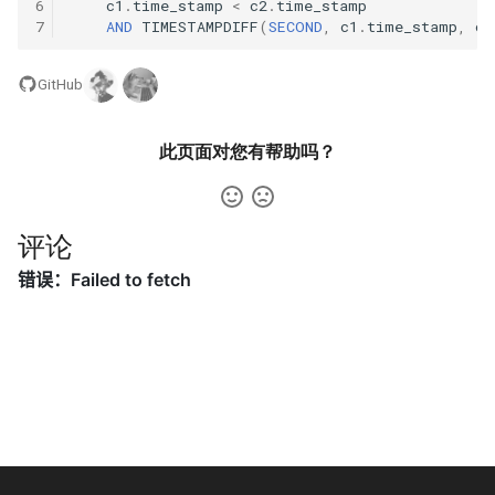
42. 连续子数组的最大和
8.4. 幂集
6
c1
.
time_stamp
<
c2
.
time_stamp
7
AND
TIMESTAMPDIFF
(
SECOND
,
c1
.
time_stamp
,
c2
41. 滑动窗口的平均值
43. 1 ～ n 整数中 1 出现的次
8.5. 递归乘法
数
GitHub
42. 最近请求次数
8.6. 汉诺塔问题
44. 数字序列中某一位的数字
此页面对您有帮助吗？
43. 往完全二叉树添加节点
8.7. 无重复字符串的排列组合
45. 把数组排成最小的数
44. 二叉树每层的最大值
8.8. 有重复字符串的排列组合
评论
46. 把数字翻译成字符串
45. 二叉树最底层最左边的值
8.9. 括号
47. 礼物的最大价值
46. 二叉树的右侧视图
8.10. 颜色填充
48. 最长不含重复字符的子字
47. 二叉树剪枝
符串
8.11. 硬币
48. 序列化与反序列化二叉树
49. 丑数
8.12. 八皇后
49. 从根节点到叶节点的路径
50. 第一个只出现一次的字符
8.13. 堆箱子