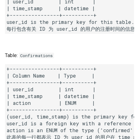
| user_id        | int      |

7. 数组中和为 0 的三个数
| time_stamp     | datetime |

10.2. 青蛙跳台阶问题
1.8. 零矩阵
+----------------+----------+

8. 和大于等于 target 的最短子
user_id is the primary key for this table.

数组
11. 旋转数组的最小数字
1.9. 字符串轮转
每行包含有关 ID 为 user_id 的用户的注册时间的信息
9. 乘积小于 K 的子数组
12. 矩阵中的路径
2.1. 移除重复节点
10. 和为 k 的子数组
13. 机器人的运动范围
2.2. 返回倒数第 k 个节点
Table:
Confirmations
+----------------+----------+

11. 和 1 个数相同的子数组
14.1. 剪绳子
2.3. 删除中间节点
| Column Name    | Type     |

+----------------+----------+

12. 左右两边子数组的和相等
14.2. 剪绳子 II
2.4. 分割链表
| user_id        | int      |

| time_stamp     | datetime |

13. 二维子矩阵的和
15. 二进制中 1 的个数
2.5. 链表求和
| action         | ENUM     |

+----------------+----------+

14. 字符串中的变位词
16. 数值的整数次方
2.6. 回文链表
(user_id, time_stamp) is the primary key for
user_id is a foreign key with a reference to
action is an ENUM of the type ('confirmed', 
15. 字符串中的所有变位词
17. 打印从 1 到最大的 n 位数
2.7. 链表相交
此表的每一行都表示 ID 为 user_id 的用户在 time_