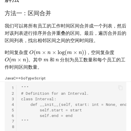
23. 两个链表的第一个重合节
4.3. 特定深度节点链表
点
28. 对称的二叉树
方法一：区间合并
4.4. 检查平衡性
24. 反转链表
我们可以将所有员工的工作时间区间合并成一个列表，然后
29. 顺时针打印矩阵
对该列表进行排序并合并重叠的区间。最后，遍历合并后的
4.5. 合法二叉搜索树
25. 链表中的两数相加
30. 包含 min 函数的栈
区间列表，找出相邻区间之间的空闲时间段。
O
(
m
×
n
×
log
(
m
×
n
)
)
4.6. 后继者
时间复杂度
，空间复杂度
m
n
26. 重排链表
O
(
m
×
n
)
31. 栈的压入、弹出序列
。其中
和
分别为员工数量和每个员工的工
4.8. 首个共同祖先
作时间区间数量。
27. 回文链表
32.1. 从上到下打印二叉树
4.9. 二叉搜索树序列
Java
C++
Go
TypeScript
28. 展平多级双向链表
32.2. 从上到下打印二叉树 II
 1
"""
4.10. 检查子树
 2
# Definition for an Interval.
29. 排序的循环链表
32.3. 从上到下打印二叉树 III
 3
class Interval:
 4
    def __init__(self, start: int = None, end:
4.12. 求和路径
 5
        self.start = start
30. 插入、删除和随机访问都
33. 二叉搜索树的后序遍历序
 6
        self.end = end
是 O(1) 的容器
列
5.1. 插入
 7
"""
 8