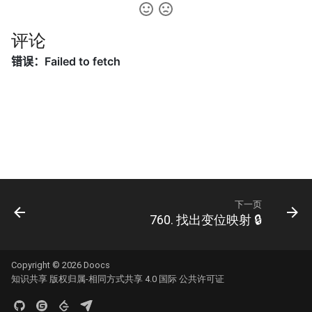
42. 连续子数组的最大和
8.4. 幂集
41. 滑动窗口的平均值
43. 1 ～ n 整数中 1 出现的次
8.5. 递归乘法
评论
数
42. 最近请求次数
8.6. 汉诺塔问题
44. 数字序列中某一位的数字
43. 往完全二叉树添加节点
8.7. 无重复字符串的排列组合
45. 把数组排成最小的数
44. 二叉树每层的最大值
8.8. 有重复字符串的排列组合
46. 把数字翻译成字符串
45. 二叉树最底层最左边的值
8.9. 括号
47. 礼物的最大价值
46. 二叉树的右侧视图
下一页
8.10. 颜色填充
760. 找出变位映射 🔒
48. 最长不含重复字符的子字
47. 二叉树剪枝
符串
8.11. 硬币
Copyright © 2026
Doocs
48. 序列化与反序列化二叉树
49. 丑数
8.12. 八皇后
知识共享 版权归属-相同方式共享 4.0 国际 公共许可证
49. 从根节点到叶节点的路径
50. 第一个只出现一次的字符
8.13. 堆箱子