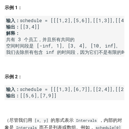
7. 数组中和为 0 的三个数
示例 1：
10.2. 青蛙跳台阶问题
1.8. 零矩阵
8. 和大于等于 target 的最短子
输入：
数组
11. 旋转数组的最小数字
1.9. 字符串轮转
输出：
解释：
9. 乘积小于 K 的子数组
12. 矩阵中的路径
2.1. 移除重复节点
共有 3 个员工，并且所有共同的

空间时间段是 [-inf, 1], [3, 4], [10, inf]。

10. 和为 k 的子数组
13. 机器人的运动范围
2.2. 返回倒数第 k 个节点
11. 和 1 个数相同的子数组
14.1. 剪绳子
2.3. 删除中间节点
示例 2：
12. 左右两边子数组的和相等
14.2. 剪绳子 II
2.4. 分割链表
输入：
13. 二维子矩阵的和
15. 二进制中 1 的个数
2.5. 链表求和
输出：
14. 字符串中的变位词
16. 数值的整数次方
2.6. 回文链表
（尽管我们用
的形式表示
，内部的对
[x, y]
Intervals
15. 字符串中的所有变位词
17. 打印从 1 到最大的 n 位数
2.7. 链表相交
象是
而不是列表或数组。例如，
Intervals
schedule[0]