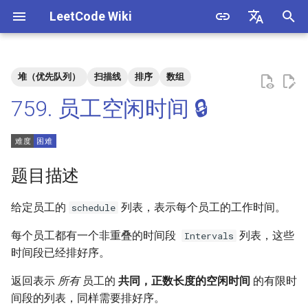
LeetCode Wiki
正
English
在
中文
堆（优先队列）
扫描线
排序
数组
题目描述
3. 数组中重复的数字
1. 整数除法
1.1. 判定字符是否唯一
初
759. 员工空闲时间 🔒
始
解法
4. 二维数组中的查找
2. 二进制加法
1.2. 判定是否互为字符重排
化
5. 替换空格
3. 前 n 个数字二进制中 1 的个
1.3. URL 化
方法一：区间合并
搜
题目描述
数
6. 从尾到头打印链表
1.4. 回文排列
索
给定员工的
列表，表示每个员工的工作时间。
schedule
4. 只出现一次的数字
引
7. 重建二叉树
1.5. 一次编辑
每个员工都有一个非重叠的时间段
列表，这些
Intervals
擎
5. 单词长度的最大乘积
时间段已经排好序。
9. 用两个栈实现队列
1.6. 字符串压缩
6. 排序数组中两个数字之和
返回表示
所有
员工的
共同，正数长度的空闲时间
的有限时
10.1. 斐波那契数列
1.7. 旋转矩阵
间段的列表，同样需要排好序。