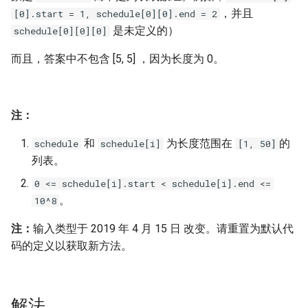
，并且
[0].start = 1, schedule[0][0].end = 2
16. 不含重复字符的最长子字
18. 删除链表的节点
2.8. 环路检测
是未定义的）
schedule[0][0][0]
符串
19. 正则表达式匹配
3.1. 三合一
而且，答案中不包含 [5, 5] ，因为长度为 0。
17. 含有所有字符的最短字符
串
20. 表示数值的字符串
3.2. 栈的最小值
注：
18. 有效的回文
21. 调整数组顺序使奇数位于
3.3. 堆盘子
偶数前面
和
为长度范围在
的
schedule
schedule[i]
[1, 50]
19. 最多删除一个字符得到回
3.4. 化栈为队
列表。
文
22. 链表中倒数第 k 个节点
0 <= schedule[i].start < schedule[i].end <=
3.5. 栈排序
20. 回文子字符串的个数
。
24. 反转链表
10^8
3.6. 动物收容所
注：
输入类型于 2019 年 4 月 15 日 改变。请重置为默认代
21. 删除链表的倒数第 n 个结
25. 合并两个排序的链表
码的定义以获取新方法。
点
4.1. 节点间通路
26. 树的子结构
22. 链表中环的入口节点
4.2. 最小高度树
27. 二叉树的镜像
解法