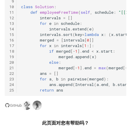
 9
31. 最近最少使用缓存
34. 二叉树中和为某一值的路
5.2. 二进制数转字符串
10
class
Solution
:
径
11
def
employeeFreeTime
(
self
,
schedule
:
"[[In
32. 有效的变位词
5.3. 翻转数位
12
intervals
=
[]
13
for
e
in
schedule
:
35. 复杂链表的复制
14
intervals
.
extend
(
e
)
33. 变位词组
5.4. 下一个数
15
intervals
.
sort
(
key
=
lambda
x
:
(
x
.
start
,
36. 二叉搜索树与双向链表
16
merged
=
[
intervals
[
0
]]
34. 外星语言是否排序
17
for
x
in
intervals
[
1
:]:
5.6. 整数转换
18
if
merged
[
-
1
]
.
end
<
x
.
start
:
37. 序列化二叉树
19
merged
.
append
(
x
)
35. 最小时间差
5.7. 配对交换
20
else
:
38. 字符串的排列
21
merged
[
-
1
]
.
end
=
max
(
merged
[
-
1
36. 后缀表达式
22
ans
=
[]
5.8. 绘制直线
23
for
a
,
b
in
pairwise
(
merged
):
39. 数组中出现次数超过一半
24
ans
.
append
(
Interval
(
a
.
end
,
b
.
start
37. 小行星碰撞
的数字
8.1. 三步问题
25
return
ans
38. 每日温度
40. 最小的 k 个数
8.2. 迷路的机器人
GitHub
39. 直方图最大矩形面积
41. 数据流中的中位数
8.3. 魔术索引
此页面对您有帮助吗？
40. 矩阵中最大的矩形