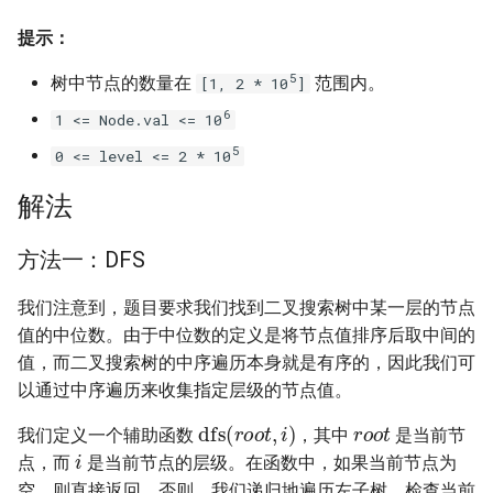
31. 最近最少使用缓存
34. 二叉树中和为某一值的路
5.2. 二进制数转字符串
径
提示：
32. 有效的变位词
5.3. 翻转数位
5
树中节点的数量在
范围内。
[1, 2 * 10
]
35. 复杂链表的复制
33. 变位词组
6
5.4. 下一个数
1 <= Node.val <= 10
36. 二叉搜索树与双向链表
​​​​​​​5
0 <= level <= 2 * 10
34. 外星语言是否排序
5.6. 整数转换
37. 序列化二叉树
解法
35. 最小时间差
5.7. 配对交换
38. 字符串的排列
方法一：DFS
36. 后缀表达式
5.8. 绘制直线
39. 数组中出现次数超过一半
我们注意到，题目要求我们找到二叉搜索树中某一层的节点
37. 小行星碰撞
的数字
8.1. 三步问题
值的中位数。由于中位数的定义是将节点值排序后取中间的
值，而二叉搜索树的中序遍历本身就是有序的，因此我们可
38. 每日温度
40. 最小的 k 个数
8.2. 迷路的机器人
以通过中序遍历来收集指定层级的节点值。
r
o
o
t
dfs
(
r
o
o
t
,
i
)
我们定义一个辅助函数
，其中
是当前节
39. 直方图最大矩形面积
41. 数据流中的中位数
i
8.3. 魔术索引
点，而
是当前节点的层级。在函数中，如果当前节点为
空，则直接返回。否则，我们递归地遍历左子树，检查当前
40. 矩阵中最大的矩形