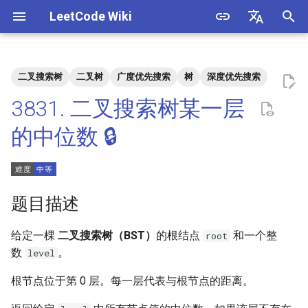
LeetCode Wiki
正
English
在
中文
二叉搜索树
二叉树
广度优先搜索
树
深度优先搜索
题目描述
3. 数组中重复的数字
1. 整数除法
1.1. 判定字符是否唯一
初
3831. 二叉搜索树某一层
始
解法
4. 二维数组中的查找
2. 二进制加法
1.2. 判定是否互为字符重排
的中位数 🔒
化
5. 替换空格
3. 前 n 个数字二进制中 1 的个
1.3. URL 化
方法一：DFS
搜
数
6. 从尾到头打印链表
1.4. 回文排列
索
题目描述
4. 只出现一次的数字
引
7. 重建二叉树
1.5. 一次编辑
给定一棵
二叉搜索树（BST）
的根结点
和一个整
root
擎
5. 单词长度的最大乘积
数
。
level
9. 用两个栈实现队列
1.6. 字符串压缩
6. 排序数组中两个数字之和
根节点位于第 0 层。每一层代表与根节点的距离。
10.1. 斐波那契数列
1.7. 旋转矩阵