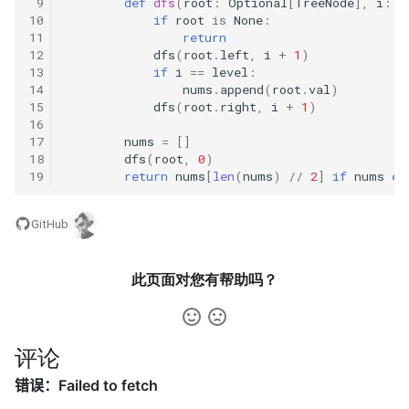
 9
def
dfs
(
root
:
Optional
[
TreeNode
],
i
:
i
数字之和
10
if
root
is
None
:
51. 数组中的逆序对
11
return
8.14. 布尔运算
12
dfs
(
root
.
left
,
i
+
1
)
50. 向下的路径节点之和
13
if
i
==
level
:
52. 两个链表的第一个公共节
10.1. 合并排序的数组
14
nums
.
append
(
root
.
val
)
51. 节点之和最大的路径
点
15
dfs
(
root
.
right
,
i
+
1
)
16
10.2. 变位词组
17
nums
=
[]
52. 展平二叉搜索树
53.1. 在排序数组中查找数字 I
18
dfs
(
root
,
0
)
10.3. 搜索旋转数组
19
return
nums
[
len
(
nums
)
//
2
]
if
nums
el
53. 二叉搜索树中的中序后继
53.2. ～ n-1 中缺失的数字
10.5. 稀疏数组搜索
GitHub
54. 所有大于等于节点的值之
54. 二叉搜索树的第 k 大节点
和
10.9. 排序矩阵查找
此页面对您有帮助吗？
55.1. 二叉树的深度
55. 二叉搜索树迭代器
10.10. 数字流的秩
55.2. 平衡二叉树
56. 二叉搜索树中两个节点之
评论
10.11. 峰与谷
和
56.1. 数组中数字出现的次数
16.1. 交换数字