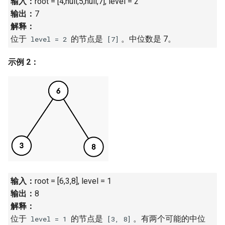
输入：
root = [4,null,5,null,7], level = 2
16. 不含重复字符的最长子字
18. 删除链表的节点
2.8. 环路检测
输出：
7
符串
解释：
19. 正则表达式匹配
3.1. 三合一
位于
的节点是
。中位数是 7。
level = 2
[7]
17. 含有所有字符的最短字符
串
20. 表示数值的字符串
3.2. 栈的最小值
示例 2：
18. 有效的回文
21. 调整数组顺序使奇数位于
3.3. 堆盘子
偶数前面
19. 最多删除一个字符得到回
3.4. 化栈为队
文
22. 链表中倒数第 k 个节点
3.5. 栈排序
20. 回文子字符串的个数
24. 反转链表
3.6. 动物收容所
21. 删除链表的倒数第 n 个结
25. 合并两个排序的链表
输入：
root = [6,3,8], level = 1
点
4.1. 节点间通路
输出：
8
26. 树的子结构
解释：
22. 链表中环的入口节点
4.2. 最小高度树
位于
的节点是
。有两个可能的中位
level = 1
[3, 8]
27. 二叉树的镜像