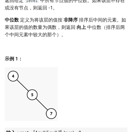
返回给定
中所有节点值的中位数。如果该层不存在
level
7. 数组中和为 0 的三个数
或没有节点，则返回 -1。
10.2. 青蛙跳台阶问题
1.8. 零矩阵
8. 和大于等于 target 的最短子
中位数
定义为将该层的值按
非降序
排序后中间的元素。如
数组
11. 旋转数组的最小数字
1.9. 字符串轮转
果该层的值的数量为偶数，则返回
向上
中位数（排序后两
个中间元素中较大的那个）。
9. 乘积小于 K 的子数组
12. 矩阵中的路径
2.1. 移除重复节点
10. 和为 k 的子数组
13. 机器人的运动范围
2.2. 返回倒数第 k 个节点
示例 1：
11. 和 1 个数相同的子数组
14.1. 剪绳子
2.3. 删除中间节点
12. 左右两边子数组的和相等
14.2. 剪绳子 II
2.4. 分割链表
13. 二维子矩阵的和
15. 二进制中 1 的个数
2.5. 链表求和
14. 字符串中的变位词
16. 数值的整数次方
2.6. 回文链表
15. 字符串中的所有变位词
17. 打印从 1 到最大的 n 位数
2.7. 链表相交