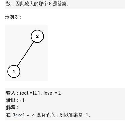
数，因此较大的那个 8 是答案。
23. 两个链表的第一个重合节
4.3. 特定深度节点链表
点
28. 对称的二叉树
示例 3：
4.4. 检查平衡性
24. 反转链表
29. 顺时针打印矩阵
4.5. 合法二叉搜索树
25. 链表中的两数相加
30. 包含 min 函数的栈
4.6. 后继者
26. 重排链表
31. 栈的压入、弹出序列
4.8. 首个共同祖先
27. 回文链表
32.1. 从上到下打印二叉树
4.9. 二叉搜索树序列
28. 展平多级双向链表
32.2. 从上到下打印二叉树 II
4.10. 检查子树
输入：
root = [2,1], level = 2
29. 排序的循环链表
32.3. 从上到下打印二叉树 III
输出：
-1
4.12. 求和路径
解释：
30. 插入、删除和随机访问都
33. 二叉搜索树的后序遍历序
在
​​​​​​​ 没有节点，所以答案是 -1。
level = 2
是 O(1) 的容器
列
5.1. 插入