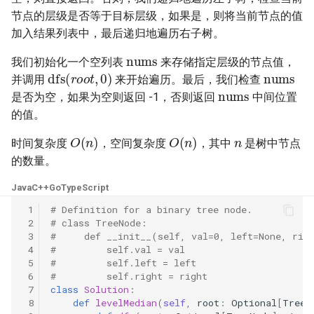
42. 连续子数组的最大和
8.4. 幂集
节点的层级是否等于目标层级，如果是，则将当前节点的值
加入结果列表中，最后递归地遍历右子树。
41. 滑动窗口的平均值
43. 1 ～ n 整数中 1 出现的次
8.5. 递归乘法
nums
数
我们初始化一个空列表
来存储指定层级的节点值，
nums
dfs
(
r
o
o
t
,
0
)
42. 最近请求次数
8.6. 汉诺塔问题
并调用
来开始遍历。最后，我们检查
nums
44. 数字序列中某一位的数字
是否为空，如果为空则返回 -1，否则返回
中间位置
43. 往完全二叉树添加节点
8.7. 无重复字符串的排列组合
的值。
45. 把数组排成最小的数
n
O
(
n
)
O
(
n
)
44. 二叉树每层的最大值
8.8. 有重复字符串的排列组合
时间复杂度
，空间复杂度
，其中
是树中节点
46. 把数字翻译成字符串
的数量。
45. 二叉树最底层最左边的值
8.9. 括号
Java
C++
Go
TypeScript
47. 礼物的最大价值
46. 二叉树的右侧视图
8.10. 颜色填充
 1
# Definition for a binary tree node.
48. 最长不含重复字符的子字
 2
# class TreeNode:
 3
#     def __init__(self, val=0, left=None, rig
47. 二叉树剪枝
符串
8.11. 硬币
 4
#         self.val = val
 5
#         self.left = left
48. 序列化与反序列化二叉树
49. 丑数
8.12. 八皇后
 6
#         self.right = right
 7
class
Solution
:
 8
def
levelMedian
(
self
,
root
:
Optional
[
TreeN
49. 从根节点到叶节点的路径
50. 第一个只出现一次的字符
8.13. 堆箱子