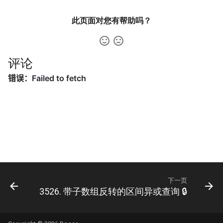
数字之和
此页面对您有帮助吗？
51. 数组中的逆序对
8.14. 布尔运算
50. 向下的路径节点之和
52. 两个链表的第一个公共节
10.1. 合并排序的数组
51. 节点之和最大的路径
点
评论
10.2. 变位词组
52. 展平二叉搜索树
53.1. 在排序数组中查找数字 I
10.3. 搜索旋转数组
53. 二叉搜索树中的中序后继
53.2. ～ n-1 中缺失的数字
10.5. 稀疏数组搜索
54. 所有大于等于节点的值之
54. 二叉搜索树的第 k 大节点
和
10.9. 排序矩阵查找
55.1. 二叉树的深度
55. 二叉搜索树迭代器
10.10. 数字流的秩
55.2. 平衡二叉树
下一页
56. 二叉搜索树中两个节点之
3526. 带子数组反转的区间异或查询 🔒
10.11. 峰与谷
和
56.1. 数组中数字出现的次数
16.1. 交换数字