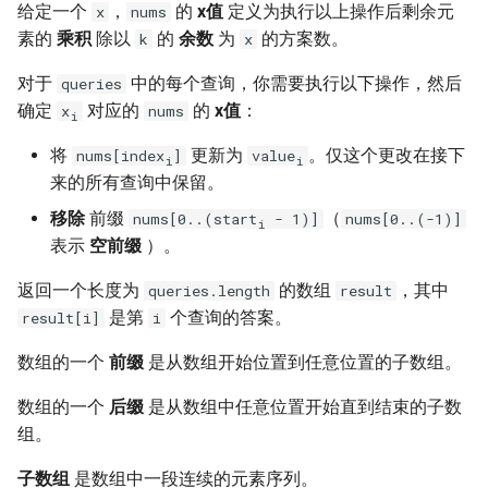
7. 数组中和为 0 的三个数
给定一个
，
的
x值
定义为执行以上操作后剩余元
x
nums
10.2. 青蛙跳台阶问题
1.8. 零矩阵
素的
乘积
除以
的
余数
为
的方案数。
k
x
8. 和大于等于 target 的最短子
对于
中的每个查询，你需要执行以下操作，然后
queries
数组
11. 旋转数组的最小数字
1.9. 字符串轮转
确定
对应的
的
x值
：
x
nums
i
9. 乘积小于 K 的子数组
12. 矩阵中的路径
2.1. 移除重复节点
将
更新为
。仅这个更改在接下
nums[index
]
value
i
i
来的所有查询中保留。
10. 和为 k 的子数组
13. 机器人的运动范围
2.2. 返回倒数第 k 个节点
移除
前缀
（
nums[0..(start
- 1)]
nums[0..(-1)]
i
11. 和 1 个数相同的子数组
表示
空前缀
）。
14.1. 剪绳子
2.3. 删除中间节点
返回一个长度为
的数组
，其中
queries.length
result
12. 左右两边子数组的和相等
14.2. 剪绳子 II
2.4. 分割链表
是第
个查询的答案。
result[i]
i
13. 二维子矩阵的和
15. 二进制中 1 的个数
2.5. 链表求和
数组的一个
前缀
是从数组开始位置到任意位置的子数组。
14. 字符串中的变位词
16. 数值的整数次方
2.6. 回文链表
数组的一个
后缀
是从数组中任意位置开始直到结束的子数
组。
15. 字符串中的所有变位词
17. 打印从 1 到最大的 n 位数
2.7. 链表相交
子数组
是数组中一段连续的元素序列。