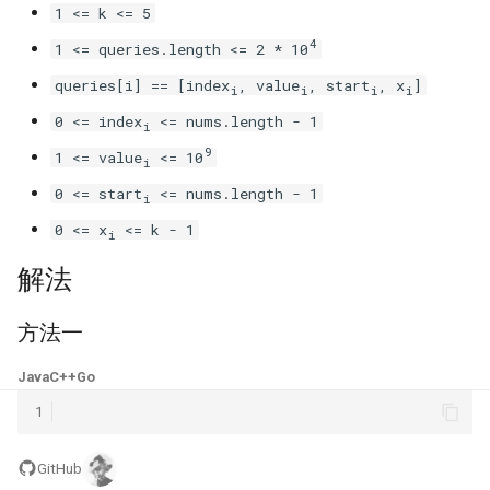
42. 连续子数组的最大和
8.4. 幂集
1 <= k <= 5
4
1 <= queries.length <= 2 * 10
41. 滑动窗口的平均值
43. 1 ～ n 整数中 1 出现的次
8.5. 递归乘法
数
queries[i] == [index
, value
, start
, x
]
i
i
i
i
42. 最近请求次数
8.6. 汉诺塔问题
0 <= index
<= nums.length - 1
i
44. 数字序列中某一位的数字
9
1 <= value
<= 10
43. 往完全二叉树添加节点
8.7. 无重复字符串的排列组合
i
45. 把数组排成最小的数
0 <= start
<= nums.length - 1
i
44. 二叉树每层的最大值
8.8. 有重复字符串的排列组合
0 <= x
<= k - 1
i
46. 把数字翻译成字符串
45. 二叉树最底层最左边的值
8.9. 括号
解法
47. 礼物的最大价值
46. 二叉树的右侧视图
8.10. 颜色填充
方法一
48. 最长不含重复字符的子字
47. 二叉树剪枝
符串
8.11. 硬币
Java
C++
Go
1
48. 序列化与反序列化二叉树
49. 丑数
8.12. 八皇后
GitHub
49. 从根节点到叶节点的路径
50. 第一个只出现一次的字符
8.13. 堆箱子