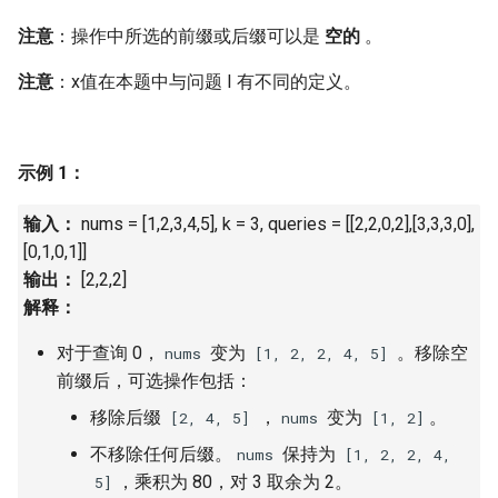
16. 不含重复字符的最长子字
18. 删除链表的节点
2.8. 环路检测
注意
：操作中所选的前缀或后缀可以是
空的
。
符串
19. 正则表达式匹配
3.1. 三合一
注意
：x值在本题中与问题 I 有不同的定义。
17. 含有所有字符的最短字符
串
20. 表示数值的字符串
3.2. 栈的最小值
示例 1：
18. 有效的回文
21. 调整数组顺序使奇数位于
3.3. 堆盘子
偶数前面
输入：
nums = [1,2,3,4,5], k = 3, queries = [[2,2,0,2],[3,3,3,0],
19. 最多删除一个字符得到回
3.4. 化栈为队
[0,1,0,1]]
文
22. 链表中倒数第 k 个节点
输出：
[2,2,2]
3.5. 栈排序
解释：
20. 回文子字符串的个数
24. 反转链表
对于查询 0，
变为
。移除空
3.6. 动物收容所
nums
[1, 2, 2, 4, 5]
21. 删除链表的倒数第 n 个结
25. 合并两个排序的链表
前缀后，可选操作包括：
点
4.1. 节点间通路
移除后缀
，
变为
。
[2, 4, 5]
nums
[1, 2]
26. 树的子结构
不移除任何后缀。
保持为
nums
[1, 2, 2, 4,
22. 链表中环的入口节点
4.2. 最小高度树
，乘积为 80，对 3 取余为 2。
5]
27. 二叉树的镜像