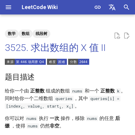
LeetCode Wiki
正
English
在
中文
数学
数组
线段树
题目描述
3. 数组中重复的数字
1. 整数除法
1.1. 判定字符是否唯一
初
3525. 求出数组的 X 值 II
始
解法
4. 二维数组中的查找
2. 二进制加法
1.2. 判定是否互为字符重排
化
5. 替换空格
3. 前 n 个数字二进制中 1 的个
1.3. URL 化
方法一
搜
题目描述
数
6. 从尾到头打印链表
1.4. 回文排列
索
给你一个由
正整数
组成的数组
和一个
正整数
。
nums
k
4. 只出现一次的数字
引
同时给你一个二维数组
，其中
queries
queries[i] =
7. 重建二叉树
1.5. 一次编辑
。
[index
, value
, start
, x
]
擎
5. 单词长度的最大乘积
i
i
i
i
9. 用两个栈实现队列
1.6. 字符串压缩
你可以对
执行
一次
操作，移除
的任意
后
nums
nums
6. 排序数组中两个数字之和
缀
，使得
仍然
非空
。
nums
10.1. 斐波那契数列
1.7. 旋转矩阵