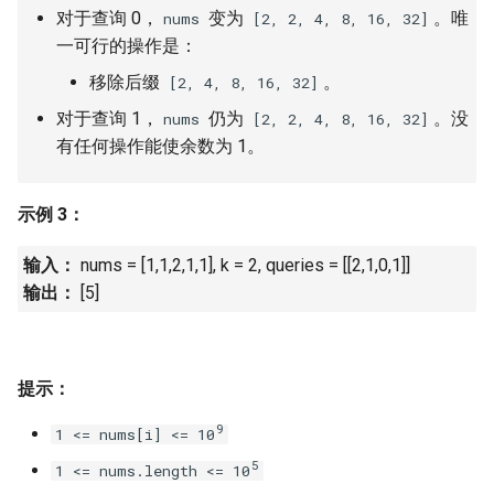
31. 最近最少使用缓存
34. 二叉树中和为某一值的路
5.2. 二进制数转字符串
对于查询 0，
变为
。唯
nums
[2, 2, 4, 8, 16, 32]
径
一可行的操作是：
32. 有效的变位词
5.3. 翻转数位
移除后缀
。
[2, 4, 8, 16, 32]
35. 复杂链表的复制
33. 变位词组
5.4. 下一个数
对于查询 1，
仍为
。没
nums
[2, 2, 4, 8, 16, 32]
36. 二叉搜索树与双向链表
有任何操作能使余数为 1。
34. 外星语言是否排序
5.6. 整数转换
37. 序列化二叉树
示例 3：
35. 最小时间差
5.7. 配对交换
38. 字符串的排列
输入：
nums = [1,1,2,1,1], k = 2, queries = [[2,1,0,1]]
36. 后缀表达式
5.8. 绘制直线
输出：
[5]
39. 数组中出现次数超过一半
37. 小行星碰撞
的数字
8.1. 三步问题
38. 每日温度
40. 最小的 k 个数
提示：
8.2. 迷路的机器人
9
1 <= nums[i] <= 10
39. 直方图最大矩形面积
41. 数据流中的中位数
8.3. 魔术索引
5
1 <= nums.length <= 10
40. 矩阵中最大的矩形