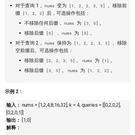
23. 两个链表的第一个重合节
4.3. 特定深度节点链表
对于查询 1，
变为
。移除前
nums
[1, 2, 2, 3, 5]
点
28. 对称的二叉树
缀
后，可选操作包括：
[1, 2, 2]
4.4. 检查平衡性
不移除任何后缀，
为
。
nums
[3, 5]
24. 反转链表
29. 顺时针打印矩阵
移除后缀
，
为
。
[5]
nums
[3]
4.5. 合法二叉搜索树
25. 链表中的两数相加
30. 包含 min 函数的栈
对于查询 2，
保持为
。移除
nums
[1, 2, 2, 3, 5]
4.6. 后继者
空前缀后。可选操作包括：
26. 重排链表
31. 栈的压入、弹出序列
移除后缀
。
为
。
[2, 2, 3, 5]
nums
[1]
4.8. 首个共同祖先
移除后缀
。
为
。
27. 回文链表
[3, 5]
nums
[1, 2, 2]
32.1. 从上到下打印二叉树
4.9. 二叉搜索树序列
28. 展平多级双向链表
32.2. 从上到下打印二叉树 II
示例 2：
4.10. 检查子树
29. 排序的循环链表
32.3. 从上到下打印二叉树 III
输入：
nums = [1,2,4,8,16,32], k = 4, queries = [[0,2,0,2],
4.12. 求和路径
[0,2,0,1]]
30. 插入、删除和随机访问都
33. 二叉搜索树的后序遍历序
输出：
[1,0]
是 O(1) 的容器
列
5.1. 插入
解释：