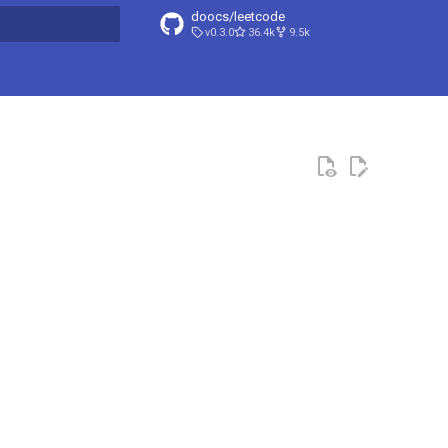
doocs/leetcode
v0.3.0
36.4k
9.5k
搜索引擎