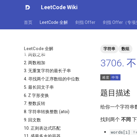
LeetCode Wiki
首页
LeetCode 全解
剑指 Offer
剑指 Offer（专
LeetCode 全解
字符串
数组
1. 两数之和
3706.
2. 两数相加
3. 无重复字符的最长子串
4. 寻找两个正序数组的中位数
5. 最长回文子串
题目描述
6. Z 字形变换
7. 整数反转
给你一个字符串
8. 字符串转换整数 (atoi)
找到两个
不同
9. 回文数
10. 正则表达式匹配
words[i] !
11. 盛最多水的容器