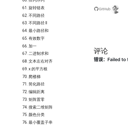
60. 排列序列
61. 旋转链表
GitHub
62. 不同路径
63. 不同路径 II
64. 最小路径和
65. 有效数字
66. 加一
评论
67. 二进制求和
68. 文本左右对齐
69. x 的平方根
70. 爬楼梯
71. 简化路径
72. 编辑距离
73. 矩阵置零
74. 搜索二维矩阵
75. 颜色分类
76. 最小覆盖子串