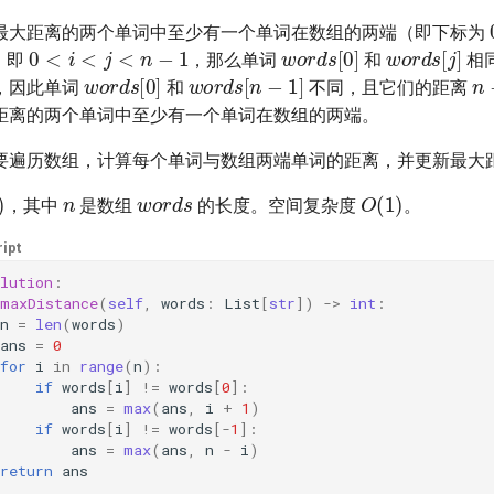
最大距离的两个单词中至少有一个单词在数组的两端（即下标为
0
<
i
<
j
<
n
−
1
words
[
0
]
words
[
j
]
，即
，那么单词
和
相
n
words
[
0
]
words
[
n
−
1
]
，因此单词
和
不同，且它们的距离
距离的两个单词中至少有一个单词在数组的两端。
要遍历数组，计算每个单词与数组两端单词的距离，并更新最大
n
words
)
O
(
1
)
，其中
是数组
的长度。空间复杂度
。
ipt
lution
:
maxDistance
(
self
,
words
:
List
[
str
])
->
int
:
n
=
len
(
words
)
ans
=
0
for
i
in
range
(
n
):
if
words
[
i
]
!=
words
[
0
]:
ans
=
max
(
ans
,
i
+
1
)
if
words
[
i
]
!=
words
[
-
1
]:
ans
=
max
(
ans
,
n
-
i
)
return
ans