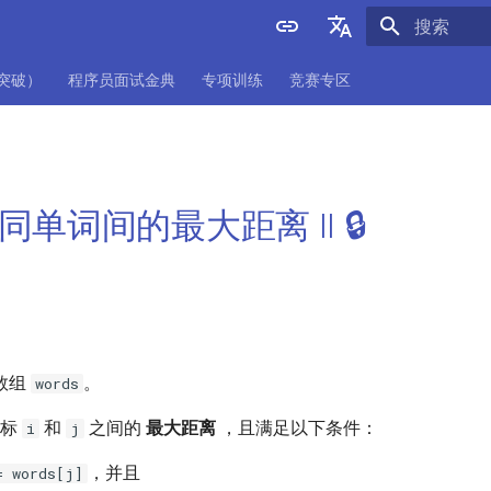
正在初始化
English
项突破）
程序员面试金典
专项训练
竞赛专区
中文
 不同单词间的最大距离 II 🔒
数组
。
words
下标
和
之间的
最大距离
，且满足以下条件：
i
j
，并且
= words[j]