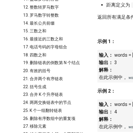
距离定义为
12. 整数转罗马数字
13. 罗马数字转整数
返回所有满足条
14. 最长公共前缀
15. 三数之和
16. 最接近的三数之和
示例 1：
17. 电话号码的字母组合
输入：
words = [
18. 四数之和
输出：
3
19. 删除链表的倒数第 N 个结点
解释：
20. 有效的括号
在此示例中，
w
21. 合并两个有序链表
22. 括号生成
示例 2：
23. 合并 K 个升序链表
24. 两两交换链表中的节点
输入：
words = ["a
25. K 个一组翻转链表
输出：
4
26. 删除有序数组中的重复项
解释：
27. 移除元素
在此示例中，
w