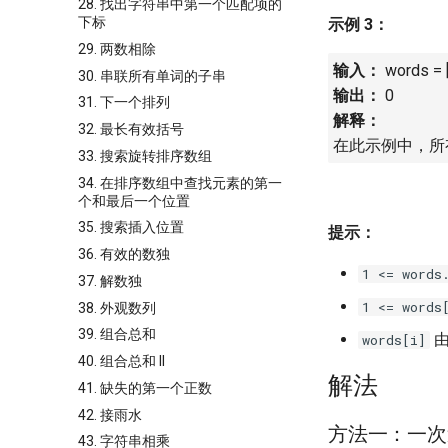
28. 找出字符串中第一个匹配项的
下标
示例 3：
29. 两数相除
输入：
words = ["
30. 串联所有单词的子串
输出：
0
31. 下一个排列
解释：
32. 最长有效括号
在此示例中，所
33. 搜索旋转排序数组
34. 在排序数组中查找元素的第一
个和最后一个位置
35. 搜索插入位置
提示：
36. 有效的数独
1 <= words
37. 解数独
1 <= words
38. 外观数列
39. 组合总和
由
words[i]
40. 组合总和 II
解法
41. 缺失的第一个正数
42. 接雨水
方法一：一次
43. 字符串相乘