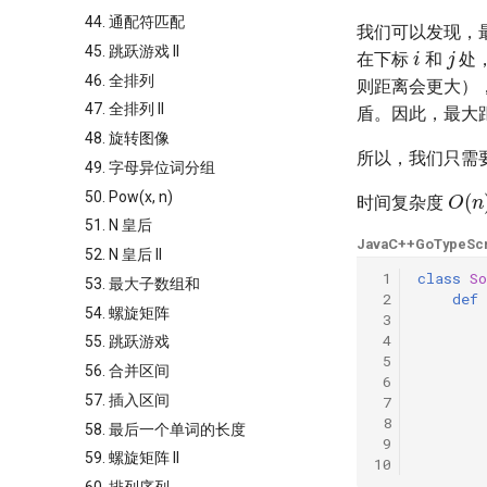
44. 通配符匹配
我们可以发现，
i
j
45. 跳跃游戏 II
在下标
和
处
46. 全排列
则距离会更大）
47. 全排列 II
盾。因此，最大
48. 旋转图像
所以，我们只需
49. 字母异位词分组
O
(
n
50. Pow(x, n)
时间复杂度
51. N 皇后
Java
C++
Go
TypeScr
52. N 皇后 II
 1
class
So
53. 最大子数组和
 2
def
54. 螺旋矩阵
 3
 4
55. 跳跃游戏
 5
56. 合并区间
 6
57. 插入区间
 7
 8
58. 最后一个单词的长度
 9
59. 螺旋矩阵 II
10