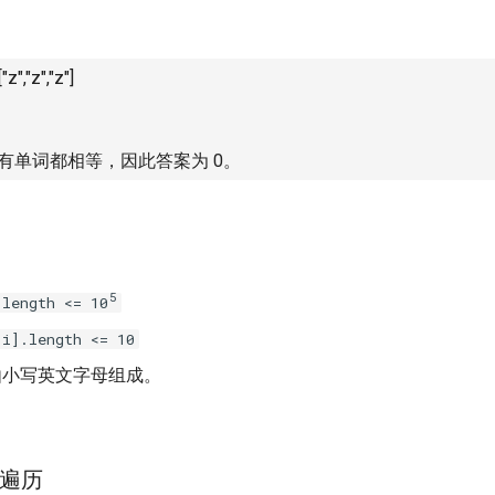
z","z","z"]
有单词都相等，因此答案为 0。
5
.length <= 10
[i].length <= 10
小写英文字母组成。
遍历