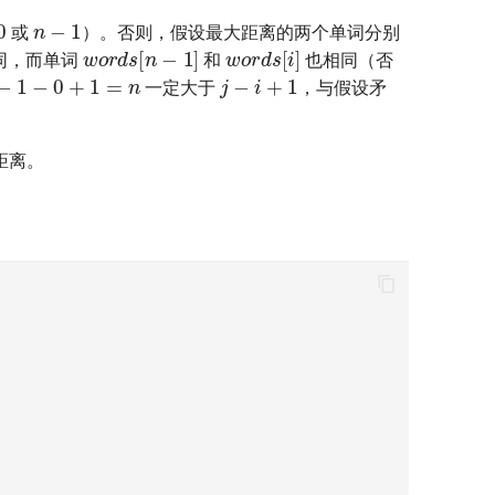
0
n
−
1
或
）。否则，假设最大距离的两个单词分别
words
[
n
−
1
]
words
[
i
]
同，而单词
和
也相同（否
−
1
−
0
+
1
=
n
j
−
i
+
1
一定大于
，与假设矛
距离。