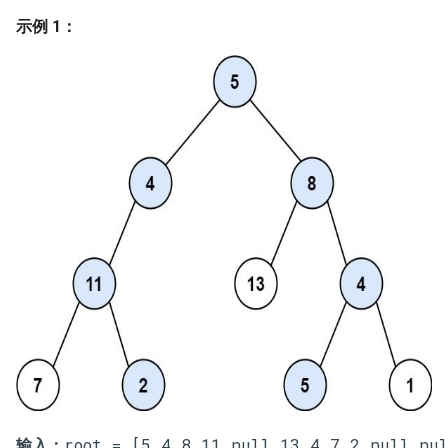
7. 数组中和为 0 的三个数
示例 1：
10.2. 青蛙跳台阶问题
1.8. 零矩阵
8. 和大于等于 target 的最短子
数组
11. 旋转数组的最小数字
1.9. 字符串轮转
9. 乘积小于 K 的子数组
12. 矩阵中的路径
2.1. 移除重复节点
10. 和为 k 的子数组
13. 机器人的运动范围
2.2. 返回倒数第 k 个节点
11. 和 1 个数相同的子数组
14.1. 剪绳子
2.3. 删除中间节点
12. 左右两边子数组的和相等
14.2. 剪绳子 II
2.4. 分割链表
13. 二维子矩阵的和
15. 二进制中 1 的个数
2.5. 链表求和
14. 字符串中的变位词
16. 数值的整数次方
2.6. 回文链表
15. 字符串中的所有变位词
17. 打印从 1 到最大的 n 位数
2.7. 链表相交
输入：