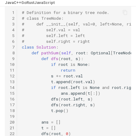
31. 最近最少使用缓存
34. 二叉树中和为某一值的路
5.2. 二进制数转字符串
Java
C++
Go
Rust
JavaScript
径
 1
# Definition for a binary tree node.
32. 有效的变位词
5.3. 翻转数位
 2
# class TreeNode:
 3
#     def __init__(self, val=0, left=None, rig
35. 复杂链表的复制
 4
#         self.val = val
33. 变位词组
5.4. 下一个数
 5
#         self.left = left
36. 二叉搜索树与双向链表
 6
#         self.right = right
34. 外星语言是否排序
 7
class
Solution
:
5.6. 整数转换
 8
def
pathSum
(
self
,
root
:
Optional
[
TreeNode
]
37. 序列化二叉树
 9
def
dfs
(
root
,
s
):
35. 最小时间差
5.7. 配对交换
10
if
root
is
None
:
38. 字符串的排列
11
return
12
s
+=
root
.
val
36. 后缀表达式
5.8. 绘制直线
13
t
.
append
(
root
.
val
)
39. 数组中出现次数超过一半
14
if
root
.
left
is
None
and
root
.
right
37. 小行星碰撞
的数字
8.1. 三步问题
15
ans
.
append
(
t
[:])
16
dfs
(
root
.
left
,
s
)
17
dfs
(
root
.
right
,
s
)
38. 每日温度
40. 最小的 k 个数
8.2. 迷路的机器人
18
t
.
pop
()
19
39. 直方图最大矩形面积
41. 数据流中的中位数
8.3. 魔术索引
20
ans
=
[]
21
t
=
[]
22
dfs
(
root
,
0
)
40. 矩阵中最大的矩形