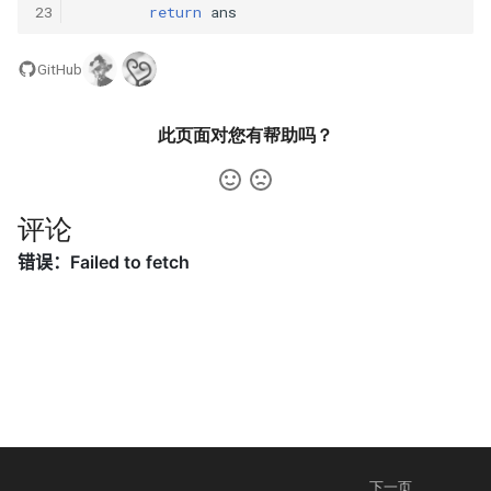
42. 连续子数组的最大和
8.4. 幂集
23
return
ans
41. 滑动窗口的平均值
43. 1 ～ n 整数中 1 出现的次
8.5. 递归乘法
GitHub
数
42. 最近请求次数
8.6. 汉诺塔问题
44. 数字序列中某一位的数字
此页面对您有帮助吗？
43. 往完全二叉树添加节点
8.7. 无重复字符串的排列组合
45. 把数组排成最小的数
44. 二叉树每层的最大值
8.8. 有重复字符串的排列组合
评论
46. 把数字翻译成字符串
45. 二叉树最底层最左边的值
8.9. 括号
47. 礼物的最大价值
46. 二叉树的右侧视图
8.10. 颜色填充
48. 最长不含重复字符的子字
47. 二叉树剪枝
符串
8.11. 硬币
48. 序列化与反序列化二叉树
49. 丑数
8.12. 八皇后
49. 从根节点到叶节点的路径
50. 第一个只出现一次的字符
8.13. 堆箱子
下一页