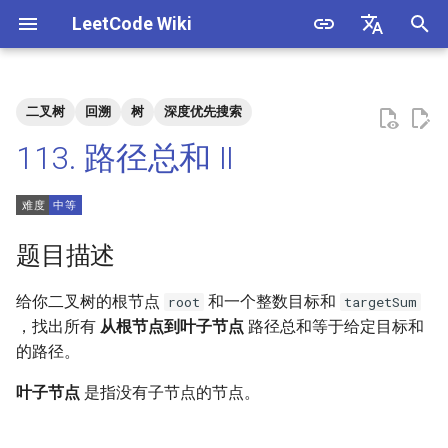
LeetCode Wiki
正
English
在
中文
二叉树
回溯
树
深度优先搜索
题目描述
3. 数组中重复的数字
1. 整数除法
1.1. 判定字符是否唯一
初
113. 路径总和 II
始
解法
4. 二维数组中的查找
2. 二进制加法
1.2. 判定是否互为字符重排
化
5. 替换空格
3. 前 n 个数字二进制中 1 的个
1.3. URL 化
方法一：DFS
搜
题目描述
数
6. 从尾到头打印链表
1.4. 回文排列
索
给你二叉树的根节点
和一个整数目标和
root
targetSum
4. 只出现一次的数字
引
，找出所有
从根节点到叶子节点
路径总和等于给定目标和
7. 重建二叉树
1.5. 一次编辑
的路径。
擎
5. 单词长度的最大乘积
9. 用两个栈实现队列
1.6. 字符串压缩
叶子节点
是指没有子节点的节点。
6. 排序数组中两个数字之和
10.1. 斐波那契数列
1.7. 旋转矩阵