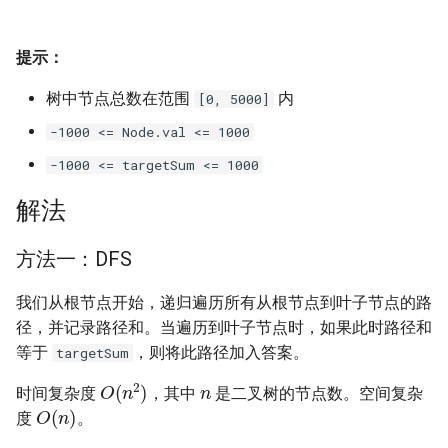
23. 两个链表的第一个重合节
4.3. 特定深度节点链表
点
28. 对称的二叉树
提示：
4.4. 检查平衡性
24. 反转链表
29. 顺时针打印矩阵
树中节点总数在范围
内
[0, 5000]
4.5. 合法二叉搜索树
-1000 <= Node.val <= 1000
25. 链表中的两数相加
30. 包含 min 函数的栈
4.6. 后继者
-1000 <= targetSum <= 1000
26. 重排链表
31. 栈的压入、弹出序列
解法
4.8. 首个共同祖先
27. 回文链表
32.1. 从上到下打印二叉树
方法一：DFS
4.9. 二叉搜索树序列
28. 展平多级双向链表
32.2. 从上到下打印二叉树 II
我们从根节点开始，递归遍历所有从根节点到叶子节点的路
4.10. 检查子树
径，并记录路径和。当遍历到叶子节点时，如果此时路径和
29. 排序的循环链表
32.3. 从上到下打印二叉树 III
等于
，则将此路径加入答案。
targetSum
4.12. 求和路径
n
O
(
n
2
)
30. 插入、删除和随机访问都
33. 二叉搜索树的后序遍历序
时间复杂度
，其中
是二叉树的节点数。空间复杂
O
(
n
)
是 O(1) 的容器
列
5.1. 插入
度
。