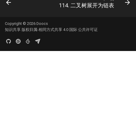
数字之和
114. 二叉树展开为链表
51. 数组中的逆序对
8.14. 布尔运算
50. 向下的路径节点之和
Copyright © 2026
Doocs
52. 两个链表的第一个公共节
10.1. 合并排序的数组
知识共享 版权归属-相同方式共享 4.0 国际 公共许可证
51. 节点之和最大的路径
点
10.2. 变位词组
52. 展平二叉搜索树
53.1. 在排序数组中查找数字 I
10.3. 搜索旋转数组
53. 二叉搜索树中的中序后继
53.2. ～ n-1 中缺失的数字
10.5. 稀疏数组搜索
54. 所有大于等于节点的值之
54. 二叉搜索树的第 k 大节点
和
10.9. 排序矩阵查找
55.1. 二叉树的深度
55. 二叉搜索树迭代器
10.10. 数字流的秩
55.2. 平衡二叉树
56. 二叉搜索树中两个节点之
10.11. 峰与谷
和
56.1. 数组中数字出现的次数
16.1. 交换数字