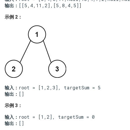
输出：
16. 不含重复字符的最长子字
18. 删除链表的节点
2.8. 环路检测
符串
示例 2：
19. 正则表达式匹配
3.1. 三合一
17. 含有所有字符的最短字符
串
20. 表示数值的字符串
3.2. 栈的最小值
18. 有效的回文
21. 调整数组顺序使奇数位于
3.3. 堆盘子
偶数前面
19. 最多删除一个字符得到回
3.4. 化栈为队
文
22. 链表中倒数第 k 个节点
3.5. 栈排序
20. 回文子字符串的个数
24. 反转链表
输入：
3.6. 动物收容所
输出：
21. 删除链表的倒数第 n 个结
25. 合并两个排序的链表
点
示例 3：
4.1. 节点间通路
26. 树的子结构
输入：
22. 链表中环的入口节点
4.2. 最小高度树
输出：
27. 二叉树的镜像