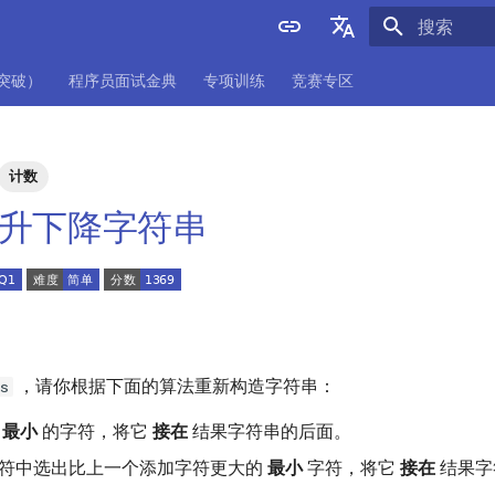
正在初始化
English
项突破）
程序员面试金典
专项训练
竞赛专区
中文
计数
 上升下降字符串
，请你根据下面的算法重新构造字符串：
s
出
最小
的字符，将它
接在
结果字符串的后面。
符中选出比上一个添加字符更大的
最小
字符，将它
接在
结果字