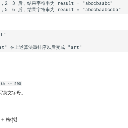
2，3 后，结果字符串为 result = "abccbaabc"

gth <= 500
写英文字母。
+ 模拟
s
c
n
t
26