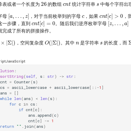
希表或者一个长度为
的数组
统计字符串
中每个字符出
c
[
a
,
.
.
.
,
z
]
c
n
t
[
c
]
>
0
字母
，对于当前枚举到的字母
，如果
，
c
n
t
[
c
]
=
0
[
z
,
.
.
.
,
a
]
这一步骤，直到
。随后我们逆序枚举字母
就完成了所有的拼接操作。
n
s
×
|
Σ
|
)
O
(
|
Σ
|
)
，空间复杂度
。其中
是字符串
的长度，而
ipt
JavaScript
lution
:
sortString
(
self
,
s
:
str
)
->
str
:
cnt
=
Counter
(
s
)
cs
=
ascii_lowercase
+
ascii_lowercase
[::
-
1
]
ans
=
[]
while
len
(
ans
)
<
len
(
s
):
for
c
in
cs
:
if
cnt
[
c
]:
ans
.
append
(
c
)
cnt
[
c
]
-=
1
return
""
.
join
(
ans
)