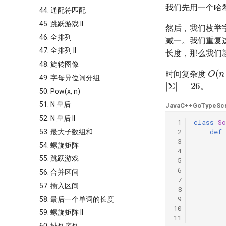
我们先用一个哈
44. 通配符匹配
45. 跳跃游戏 II
然后，我们枚举
46. 全排列
减一。我们重复
47. 全排列 II
长度，那么我们
48. 旋转图像
O
(
n
时间复杂度
|
Σ
|
=
26
49. 字母异位词分组
。
50. Pow(x, n)
51. N 皇后
Java
C++
Go
TypeScr
52. N 皇后 II
 1
class
So
 2
def
53. 最大子数组和
 3
54. 螺旋矩阵
 4
55. 跳跃游戏
 5
 6
56. 合并区间
 7
57. 插入区间
 8
 9
58. 最后一个单词的长度
10
59. 螺旋矩阵 II
11