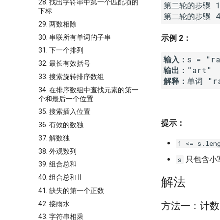
28. 找出字符串中第一个匹配项的
第二轮的步骤 1，
下标
29. 两数相除
30. 串联所有单词的子串
示例 2：
31. 下一个排列
输入：
32. 最长有效括号
输出：
33. 搜索旋转排序数组
解释：
34. 在排序数组中查找元素的第一
个和最后一个位置
35. 搜索插入位置
提示：
36. 有效的数独
37. 解数独
1 <= s.len
38. 外观数列
只包含小
s
39. 组合总和
40. 组合总和 II
解法
41. 缺失的第一个正数
42. 接雨水
方法一：计数 
43. 字符串相乘