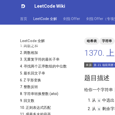
LeetCode Wiki
首页
LeetCode 全解
剑指 Offer
剑指 Offer（专
LeetCode 全解
哈希表
字符串
1. 两数之和
1370.
2. 两数相加
3. 无重复字符的最长子串
4. 寻找两个正序数组的中位数
5. 最长回文子串
题目描述
6. Z 字形变换
7. 整数反转
给你一个字符串
8. 字符串转换整数 (atoi)
从
中选
s
9. 回文数
10. 正则表达式匹配
从
剩余字
s
11. 盛最多水的容器