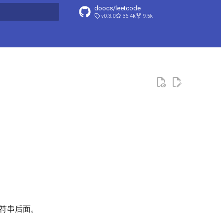
doocs/leetcode
v0.3.0
36.4k
9.5k
搜索引擎
符串后面。