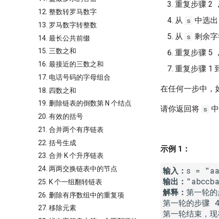
重复步骤 2
12. 整数转罗马数字
从
中选
s
13. 罗马数字转整数
从
剩余字
s
14. 最长公共前缀
15. 三数之和
重复步骤 5
16. 最接近的三数之和
重复步骤 1 
17. 电话号码的字母组合
在任何一步中，
18. 四数之和
19. 删除链表的倒数第 N 个结点
请你返回将
中
s
20. 有效的括号
21. 合并两个有序链表
22. 括号生成
示例 1：
23. 合并 K 个升序链表
24. 两两交换链表中的节点
输入：
输出：
25. K 个一组翻转链表
解释：
第一轮的步
26. 删除有序数组中的重复项
第一轮的步骤 4，
27. 移除元素
第一轮结束，现在 