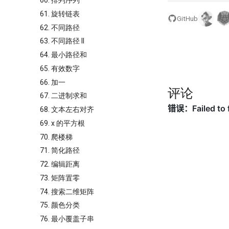
60. 排列序列
61. 旋转链表
GitHub
62. 不同路径
63. 不同路径 II
64. 最小路径和
65. 有效数字
66. 加一
评论
67. 二进制求和
68. 文本左右对齐
69. x 的平方根
70. 爬楼梯
71. 简化路径
72. 编辑距离
73. 矩阵置零
74. 搜索二维矩阵
75. 颜色分类
76. 最小覆盖子串