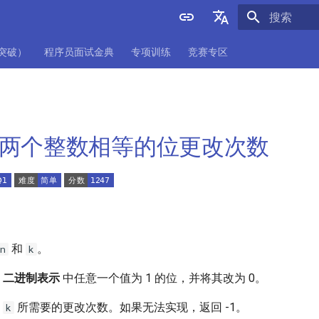
正在初始化
English
项突破）
程序员面试金典
专项训练
竞赛专区
中文
. 使两个整数相等的位更改次数
和
。
n
k
的
二进制表示
中任意一个值为 1 的位，并将其改为 0。
于
所需要的更改次数。如果无法实现，返回 -1。
k