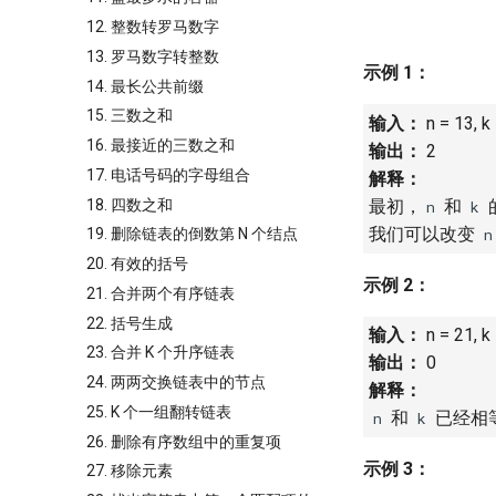
12. 整数转罗马数字
13. 罗马数字转整数
示例 1：
14. 最长公共前缀
15. 三数之和
输入：
n = 13, k
16. 最接近的三数之和
输出：
2
17. 电话号码的字母组合
解释：
18. 四数之和
最初，
和
n
k
我们可以改变
n
19. 删除链表的倒数第 N 个结点
20. 有效的括号
示例 2：
21. 合并两个有序链表
22. 括号生成
输入：
n = 21, k
23. 合并 K 个升序链表
输出：
0
24. 两两交换链表中的节点
解释：
25. K 个一组翻转链表
和
已经相
n
k
26. 删除有序数组中的重复项
示例 3：
27. 移除元素