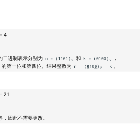
 = 4
的二进制表示分别为
和
，
n = (1101)
k = (0100)
2
2
的第一位和第四位。结果整数为
。
n = (
0
10
0
)
= k
2
 = 21
等，因此不需要更改。