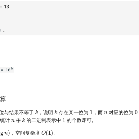
 = 13
。
k
6
<= 10
算
n
1
0
k
k
位与结果不等于
，说明
存在某一位为
，而
对应的位为
1
n
⊕
k
们统计
的二进制表示中
的个数即可。
og
n
)
O
(
1
)
，空间复杂度
。