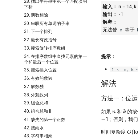
28. 找出字符串中第一个匹配项的
输入：
n = 14, k
下标
输出：
-1
29. 两数相除
解释：
30. 串联所有单词的子串
无法使
等于
n
31. 下一个排列
32. 最长有效括号
33. 搜索旋转排序数组
提示：
34. 在排序数组中查找元素的第一
个和最后一个位置
1 <= n, k 
35. 搜索插入位置
36. 有效的数独
解法
37. 解数独
38. 外观数列
方法一：位运
39. 组合总和
n
k
如果
和
的按
40. 组合总和 II
−
1
；否则，我
41. 缺失的第一个正数
O
(
l
42. 接雨水
时间复杂度
43. 字符串相乘