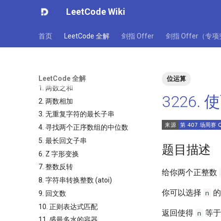
LeetCode Wiki
首页
LeetCode 全解
剑指 Offer
剑指 Offer（专
LeetCode 全解
位运算
1. 两数之和
3226
2. 两数相加
3. 无重复字符的最长子串
4. 寻找两个正序数组的中位数
5. 最长回文子串
题目描述
6. Z 字形变换
7. 整数反转
给你两个正整数
8. 字符串转换整数 (atoi)
你可以选择
n
9. 回文数
10. 正则表达式匹配
返回使得
等
n
11. 盛最多水的容器