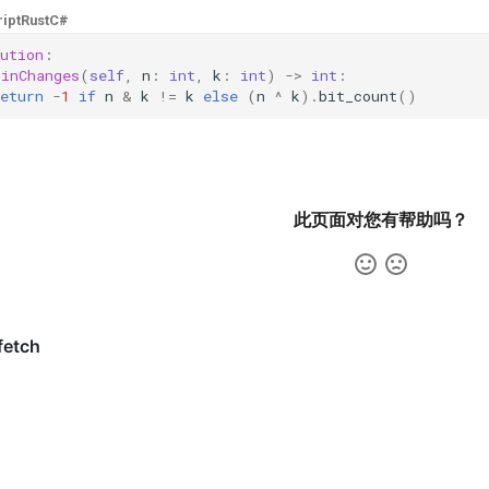
ipt
Rust
C#
ution
:
minChanges
(
self
,
n
:
int
,
k
:
int
)
->
int
:
eturn
-
1
if
n
&
k
!=
k
else
(
n
^
k
)
.
bit_count
()
此页面对您有帮助吗？