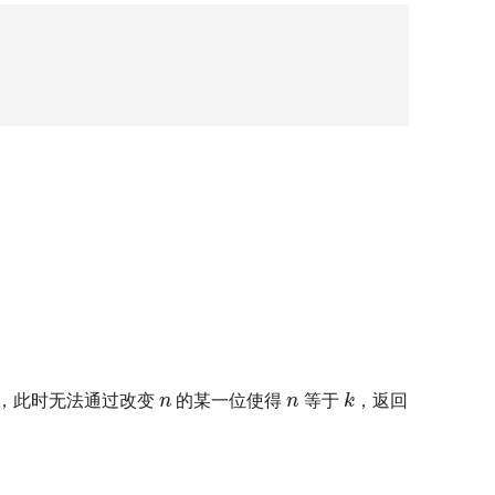
n
n
k
，此时无法通过改变
的某一位使得
等于
，返回