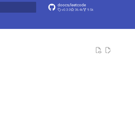
doocs/leetcode
v0.3.0
36.4k
9.5k
搜索引擎