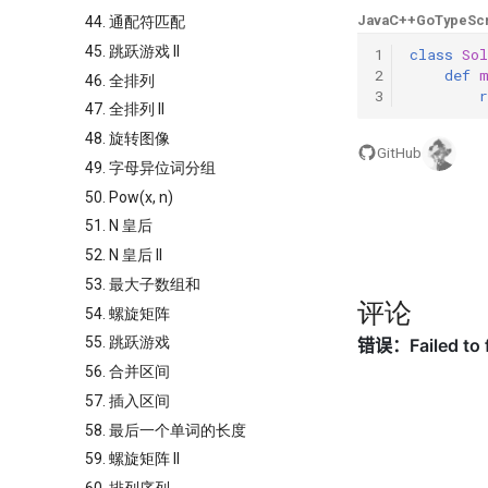
Java
C++
Go
TypeScr
44. 通配符匹配
45. 跳跃游戏 II
1
class
Sol
2
def
46. 全排列
3
r
47. 全排列 II
48. 旋转图像
GitHub
49. 字母异位词分组
50. Pow(x, n)
51. N 皇后
52. N 皇后 II
53. 最大子数组和
评论
54. 螺旋矩阵
55. 跳跃游戏
56. 合并区间
57. 插入区间
58. 最后一个单词的长度
59. 螺旋矩阵 II