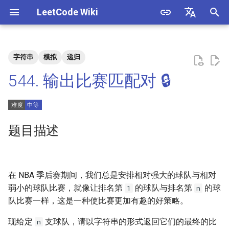
LeetCode Wiki
正
English
在
中文
字符串
模拟
递归
题目描述
3. 数组中重复的数字
1. 整数除法
1.1. 判定字符是否唯一
初
544. 输出比赛匹配对 🔒
始
解法
4. 二维数组中的查找
2. 二进制加法
1.2. 判定是否互为字符重排
化
5. 替换空格
3. 前 n 个数字二进制中 1 的个
1.3. URL 化
方法一：模拟
搜
题目描述
数
6. 从尾到头打印链表
1.4. 回文排列
索
4. 只出现一次的数字
引
7. 重建二叉树
1.5. 一次编辑
在 NBA 季后赛期间，我们总是安排相对强大的球队与相对
擎
5. 单词长度的最大乘积
弱小的球队比赛，就像让排名第
的球队与排名第
的球
1
n
9. 用两个栈实现队列
1.6. 字符串压缩
队比赛一样，这是一种使比赛更加有趣的好策略。
6. 排序数组中两个数字之和
10.1. 斐波那契数列
1.7. 旋转矩阵
现给定
支球队，请以字符串的形式返回它们的最终的比
n