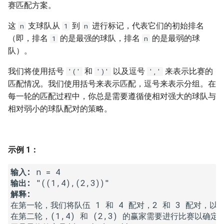
7. 数组中和为 0 的三个数
赛匹配方案。
10.2. 青蛙跳台阶问题
1.8. 零矩阵
这
支球队从
到
进行标记，代表它们的初始排名
n
1
n
8. 和大于等于 target 的最短子
（即，排名
的是最强的球队，排名
的是最弱的球
1
n
数组
11. 旋转数组的最小数字
1.9. 字符串轮转
队）。
9. 乘积小于 K 的子数组
12. 矩阵中的路径
2.1. 移除重复节点
我们将使用括号
和
以及逗号
来表示比赛的
'('
')'
','
匹配情况。我们使用括号来表示匹配，逗号来表示分组。在
10. 和为 k 的子数组
13. 机器人的运动范围
2.2. 返回倒数第 k 个节点
每一轮的匹配过程中，你总是需要遵循使相对强大的球队与
相对弱小的球队配对的策略。
11. 和 1 个数相同的子数组
14.1. 剪绳子
2.3. 删除中间节点
12. 左右两边子数组的和相等
14.2. 剪绳子 II
2.4. 分割链表
示例 1：
13. 二维子矩阵的和
15. 二进制中 1 的个数
2.5. 链表求和
输入:
输出:
14. 字符串中的变位词
16. 数值的整数次方
2.6. 回文链表
解释:
在第一轮，我们将队伍 1 和 4 配对，2 和 3 配对，以满
15. 字符串中的所有变位词
17. 打印从 1 到最大的 n 位数
2.7. 链表相交
在第二轮，(1,4) 和 (2,3) 的赢家需要进行比赛以确