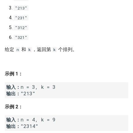
7. 数组中和为 0 的三个数
"213"
10.2. 青蛙跳台阶问题
1.8. 零矩阵
8. 和大于等于 target 的最短子
"231"
数组
11. 旋转数组的最小数字
1.9. 字符串轮转
"312"
"321"
9. 乘积小于 K 的子数组
12. 矩阵中的路径
2.1. 移除重复节点
给定
和
，返回第
个排列。
n
k
k
10. 和为 k 的子数组
13. 机器人的运动范围
2.2. 返回倒数第 k 个节点
11. 和 1 个数相同的子数组
14.1. 剪绳子
2.3. 删除中间节点
示例 1：
12. 左右两边子数组的和相等
14.2. 剪绳子 II
2.4. 分割链表
输入：
输出：
13. 二维子矩阵的和
15. 二进制中 1 的个数
2.5. 链表求和
示例 2：
14. 字符串中的变位词
16. 数值的整数次方
2.6. 回文链表
输入：
15. 字符串中的所有变位词
17. 打印从 1 到最大的 n 位数
2.7. 链表相交
输出：