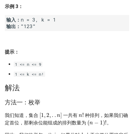
示例 3：
16. 不含重复字符的最长子字
18. 删除链表的节点
2.8. 环路检测
符串
输入：
19. 正则表达式匹配
3.1. 三合一
输出：
17. 含有所有字符的最短字符
串
20. 表示数值的字符串
3.2. 栈的最小值
18. 有效的回文
21. 调整数组顺序使奇数位于
3.3. 堆盘子
提示：
偶数前面
1 <= n <= 9
19. 最多删除一个字符得到回
3.4. 化栈为队
文
22. 链表中倒数第 k 个节点
1 <= k <= n!
3.5. 栈排序
解法
20. 回文子字符串的个数
24. 反转链表
3.6. 动物收容所
方法一：枚举
21. 删除链表的倒数第 n 个结
25. 合并两个排序的链表
点
4.1. 节点间通路
n
!
[
1
,
2
,
.
.
n
]
我们知道，集合
一共有
种排列，如果我们确
26. 树的子结构
(
n
−
1
)
!
定首位，那剩余位能组成的排列数量为
。
22. 链表中环的入口节点
4.2. 最小高度树
i
k
27. 二叉树的镜像