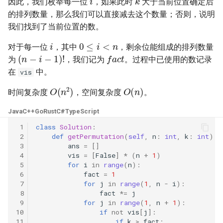
因此，我们枚举每一位
，如果此时
大于当前位置确定后
23. 两个链表的第一个重合节
4.3. 特定深度节点链表
的排列数量，那么我们可以直接减去这个数量；否则，说明
点
28. 对称的二叉树
我们找到了当前位置的数。
4.4. 检查平衡性
i
0
≤
i
<
n
24. 反转链表
29. 顺时针打印矩阵
对于每一位
，其中
，剩余位能组成的排列数量
f
a
c
t
(
n
−
i
−
1
)
!
4.5. 合法二叉搜索树
为
，我们记为
。过程中已使用的数记录
25. 链表中的两数相加
30. 包含 min 函数的栈
在
中。
vis
4.6. 后继者
O
(
n
)
O
(
n
2
)
26. 重排链表
时间复杂度
，空间复杂度
。
31. 栈的压入、弹出序列
4.8. 首个共同祖先
Java
C++
Go
Rust
C#
TypeScript
27. 回文链表
32.1. 从上到下打印二叉树
 1
class
Solution
:
4.9. 二叉搜索树序列
 2
def
getPermutation
(
self
,
n
:
int
,
k
:
int
)
-
28. 展平多级双向链表
32.2. 从上到下打印二叉树 II
 3
ans
=
[]
4.10. 检查子树
 4
vis
=
[
False
]
*
(
n
+
1
)
29. 排序的循环链表
 5
for
i
in
range
(
n
):
32.3. 从上到下打印二叉树 III
 6
fact
=
1
4.12. 求和路径
 7
for
j
in
range
(
1
,
n
-
i
):
30. 插入、删除和随机访问都
33. 二叉搜索树的后序遍历序
 8
fact
*=
j
是 O(1) 的容器
列
 9
for
j
in
range
(
1
,
n
+
1
):
5.1. 插入
10
if
not
vis
[
j
]:
11
if
k
>
fact
: