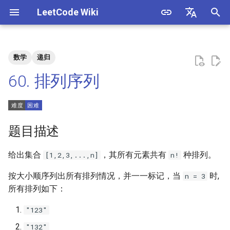
LeetCode Wiki
正
English
在
中文
数学
递归
题目描述
3. 数组中重复的数字
1. 整数除法
1.1. 判定字符是否唯一
初
60. 排列序列
始
解法
4. 二维数组中的查找
2. 二进制加法
1.2. 判定是否互为字符重排
化
5. 替换空格
3. 前 n 个数字二进制中 1 的个
1.3. URL 化
方法一：枚举
搜
题目描述
数
6. 从尾到头打印链表
1.4. 回文排列
索
给出集合
，其所有元素共有
种排列。
[1,2,3,...,n]
n!
4. 只出现一次的数字
引
7. 重建二叉树
1.5. 一次编辑
按大小顺序列出所有排列情况，并一一标记，当
时,
n = 3
擎
5. 单词长度的最大乘积
所有排列如下：
9. 用两个栈实现队列
1.6. 字符串压缩
6. 排序数组中两个数字之和
"123"
10.1. 斐波那契数列
1.7. 旋转矩阵
"132"