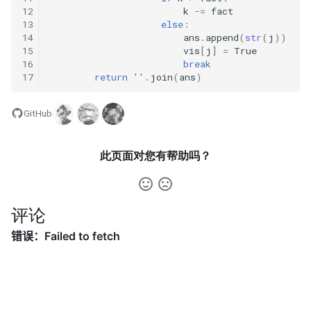
31. 最近最少使用缓存
34. 二叉树中和为某一值的路
5.2. 二进制数转字符串
12
k
-=
fact
径
13
else
:
32. 有效的变位词
14
ans
.
append
(
str
(
j
))
5.3. 翻转数位
15
vis
[
j
]
=
True
35. 复杂链表的复制
16
break
33. 变位词组
5.4. 下一个数
17
return
''
.
join
(
ans
)
36. 二叉搜索树与双向链表
34. 外星语言是否排序
5.6. 整数转换
GitHub
37. 序列化二叉树
35. 最小时间差
5.7. 配对交换
此页面对您有帮助吗？
38. 字符串的排列
36. 后缀表达式
5.8. 绘制直线
39. 数组中出现次数超过一半
37. 小行星碰撞
的数字
8.1. 三步问题
评论
38. 每日温度
40. 最小的 k 个数
8.2. 迷路的机器人
39. 直方图最大矩形面积
41. 数据流中的中位数
8.3. 魔术索引
40. 矩阵中最大的矩形