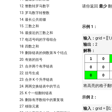
请你返回
最少
翻
12. 整数转罗马数字
13. 罗马数字转整数
14. 最长公共前缀
15. 三数之和
示例 1：
16. 最接近的三数之和
输入：
grid = [[1,
17. 电话号码的字母组合
输出：
2
18. 四数之和
解释：
19. 删除链表的倒数第 N 个结点
20. 有效的括号
21. 合并两个有序链表
22. 括号生成
23. 合并 K 个升序链表
将高亮的格子翻
24. 两两交换链表中的节点
25. K 个一组翻转链表
示例 2：
26. 删除有序数组中的重复项
27. 移除元素
输入：
grid =
[[0,