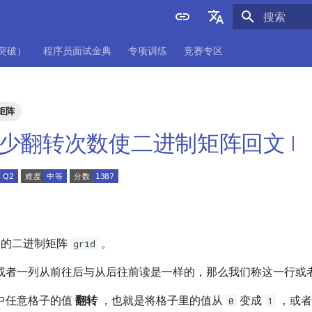
正在初始化
English
项突破）
程序员面试金典
专项训练
竞赛专区
中文
矩阵
. 最少翻转次数使二进制矩阵回文 I
的二进制矩阵
。
grid
或者一列从前往后与从后往前读是一样的，那么我们称这一行或
中任意格子的值
翻转
，也就是将格子里的值从
变成
，或
0
1