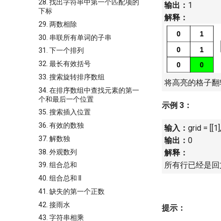
28. 找出字符串中第一个匹配项的
输出：
1
下标
解释：
29. 两数相除
30. 串联所有单词的子串
31. 下一个排列
32. 最长有效括号
33. 搜索旋转排序数组
将高亮的格子翻
34. 在排序数组中查找元素的第一
个和最后一个位置
示例 3：
35. 搜索插入位置
36. 有效的数独
输入：
grid = [[1],
37. 解数独
输出：
0
38. 外观数列
解释：
所有行已经是回
39. 组合总和
40. 组合总和 II
41. 缺失的第一个正数
42. 接雨水
提示：
43. 字符串相乘