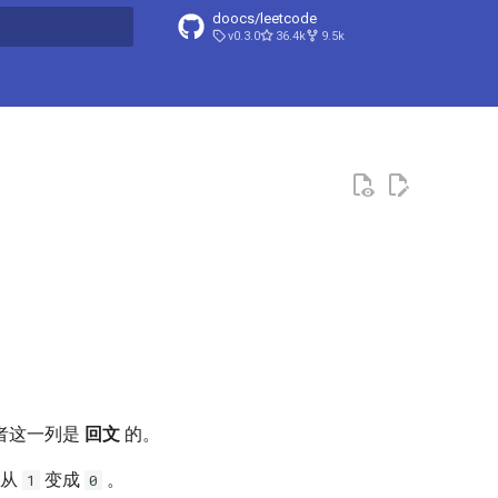
doocs/leetcode
v0.3.0
36.4k
9.5k
搜索引擎
者这一列是
回文
的。
者从
变成
。
1
0