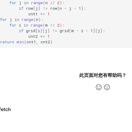
for
j
in
range
(
n
//
2
):
if
row
[
j
]
!=
row
[
n
-
j
-
1
]:
cnt1
+=
1
for
j
in
range
(
n
):
for
i
in
range
(
m
//
2
):
if
grid
[
i
][
j
]
!=
grid
[
m
-
i
-
1
][
j
]:
cnt2
+=
1
return
min
(
cnt1
,
cnt2
)
此页面对您有帮助吗？