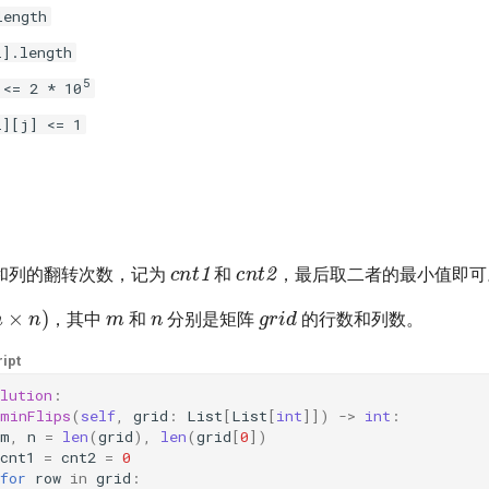
length
i].length
5
 <= 2 * 10
i][j] <= 1
cnt1
cnt2
和列的翻转次数，记为
和
，最后取二者的最小值即可
m
n
grid
m
×
n
)
，其中
和
分别是矩阵
的行数和列数。
ipt
lution
:
minFlips
(
self
,
grid
:
List
[
List
[
int
]])
->
int
:
m
,
n
=
len
(
grid
),
len
(
grid
[
0
])
cnt1
=
cnt2
=
0
for
row
in
grid
: