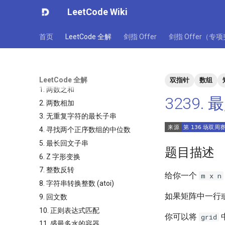
LeetCode Wiki
首页
LeetCode 全解
剑指 Offer
剑指 Offer（专
LeetCode 全解
双指针
数组
1. 两数之和
3239
2. 两数相加
3. 无重复字符的最长子串
4. 寻找两个正序数组的中位数
5. 最长回文子串
题目描述
6. Z 字形变换
7. 整数反转
给你一个
m x n
8. 字符串转换整数 (atoi)
如果矩阵中一行
9. 回文数
10. 正则表达式匹配
你可以将
grid
11. 盛最多水的容器