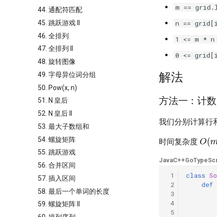
m == grid.
44. 通配符匹配
45. 跳跃游戏 II
n == grid[
46. 全排列
1 <= m * n
47. 全排列 II
0 <= grid[
48. 旋转图像
解法
49. 字母异位词分组
50. Pow(x, n)
方法一：计数
51. N 皇后
52. N 皇后 II
我们分别计算行
53. 最大子数组和
O
(
54. 螺旋矩阵
时间复杂度
55. 跳跃游戏
Java
C++
Go
TypeScr
56. 合并区间
 1
class
So
57. 插入区间
 2
def
58. 最后一个单词的长度
 3
 4
59. 螺旋矩阵 II
 5