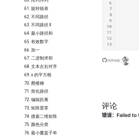
60. 排列序列
 6
61. 旋转链表
 7
 8
62. 不同路径
 9
63. 不同路径 II
10
11
64. 最小路径和
12
65. 有效数字
13
66. 加一
67. 二进制求和
GitHub
68. 文本左右对齐
69. x 的平方根
70. 爬楼梯
71. 简化路径
72. 编辑距离
评论
73. 矩阵置零
74. 搜索二维矩阵
75. 颜色分类
76. 最小覆盖子串