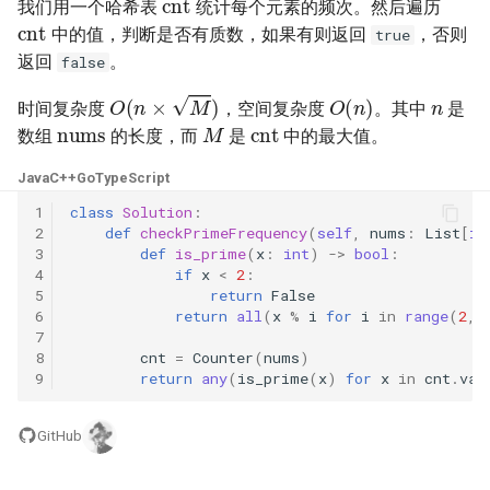
我们用一个哈希表
统计每个元素的频次。然后遍历
cnt
23. 两个链表的第一个重合节
4.3. 特定深度节点链表
中的值，判断是否有质数，如果有则返回
，否则
true
点
28. 对称的二叉树
返回
。
false
4.4. 检查平衡性
n
O
(
n
)
24. 反转链表
O
(
n
×
M
)
29. 顺时针打印矩阵
时间复杂度
，空间复杂度
。其中
是
nums
cnt
M
4.5. 合法二叉搜索树
数组
的长度，而
是
中的最大值。
25. 链表中的两数相加
30. 包含 min 函数的栈
4.6. 后继者
Java
C++
Go
TypeScript
26. 重排链表
31. 栈的压入、弹出序列
1
class
Solution
:
4.8. 首个共同祖先
2
def
checkPrimeFrequency
(
self
,
nums
:
List
[
in
3
def
is_prime
(
x
:
int
)
->
bool
:
27. 回文链表
32.1. 从上到下打印二叉树
4
if
x
<
2
:
4.9. 二叉搜索树序列
5
return
False
28. 展平多级双向链表
32.2. 从上到下打印二叉树 II
6
return
all
(
x
%
i
for
i
in
range
(
2
,
7
4.10. 检查子树
8
cnt
=
Counter
(
nums
)
29. 排序的循环链表
32.3. 从上到下打印二叉树 III
9
return
any
(
is_prime
(
x
)
for
x
in
cnt
.
val
4.12. 求和路径
30. 插入、删除和随机访问都
33. 二叉搜索树的后序遍历序
GitHub
是 O(1) 的容器
列
5.1. 插入