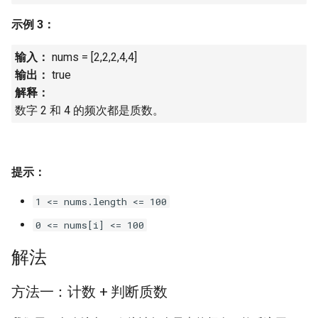
16. 不含重复字符的最长子字
18. 删除链表的节点
2.8. 环路检测
示例 3：
符串
19. 正则表达式匹配
3.1. 三合一
输入：
nums = [2,2,2,4,4]
17. 含有所有字符的最短字符
输出：
true
串
20. 表示数值的字符串
3.2. 栈的最小值
解释：
数字 2 和 4 的频次都是质数。
18. 有效的回文
21. 调整数组顺序使奇数位于
3.3. 堆盘子
偶数前面
19. 最多删除一个字符得到回
3.4. 化栈为队
文
提示：
22. 链表中倒数第 k 个节点
3.5. 栈排序
1 <= nums.length <= 100
20. 回文子字符串的个数
24. 反转链表
0 <= nums[i] <= 100
3.6. 动物收容所
21. 删除链表的倒数第 n 个结
25. 合并两个排序的链表
解法
点
4.1. 节点间通路
26. 树的子结构
方法一：计数 + 判断质数
22. 链表中环的入口节点
4.2. 最小高度树
cnt
27. 二叉树的镜像