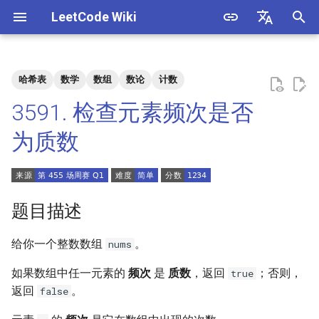
LeetCode Wiki
正
English
在
中文
哈希表
数学
数组
数论
计数
题目描述
3. 数组中重复的数字
1. 整数除法
1.1. 判定字符是否唯一
初
3591. 检查元素频次是否
始
解法
4. 二维数组中的查找
2. 二进制加法
1.2. 判定是否互为字符重排
为质数
化
5. 替换空格
3. 前 n 个数字二进制中 1 的个
1.3. URL 化
方法一：计数 + 判断质数
搜
数
6. 从尾到头打印链表
1.4. 回文排列
索
题目描述
4. 只出现一次的数字
引
7. 重建二叉树
1.5. 一次编辑
给你一个整数数组
。
nums
擎
5. 单词长度的最大乘积
9. 用两个栈实现队列
1.6. 字符串压缩
如果数组中任一元素的
频次
是
质数
，返回
；否则，
true
6. 排序数组中两个数字之和
返回
。
false
10.1. 斐波那契数列
1.7. 旋转矩阵