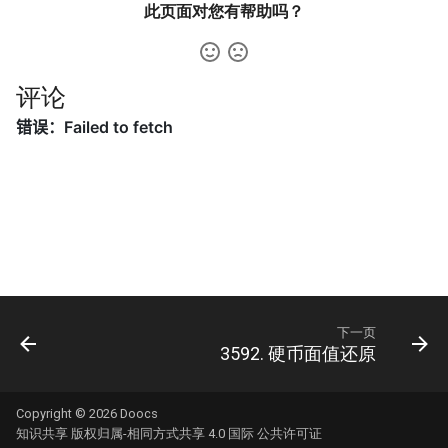
31. 最近最少使用缓存
34. 二叉树中和为某一值的路
5.2. 二进制数转字符串
此页面对您有帮助吗？
径
32. 有效的变位词
5.3. 翻转数位
35. 复杂链表的复制
评论
33. 变位词组
5.4. 下一个数
36. 二叉搜索树与双向链表
34. 外星语言是否排序
5.6. 整数转换
37. 序列化二叉树
35. 最小时间差
5.7. 配对交换
38. 字符串的排列
36. 后缀表达式
5.8. 绘制直线
39. 数组中出现次数超过一半
37. 小行星碰撞
的数字
8.1. 三步问题
下一页
38. 每日温度
40. 最小的 k 个数
8.2. 迷路的机器人
3592. 硬币面值还原
39. 直方图最大矩形面积
41. 数据流中的中位数
8.3. 魔术索引
Copyright © 2026
Doocs
知识共享 版权归属-相同方式共享 4.0 国际 公共许可证
40. 矩阵中最大的矩形