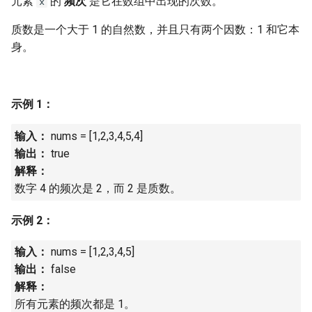
元素
的
频次
是它在数组中出现的次数。
x
7. 数组中和为 0 的三个数
10.2. 青蛙跳台阶问题
1.8. 零矩阵
质数是一个大于 1 的自然数，并且只有两个因数：1 和它本
8. 和大于等于 target 的最短子
身。
数组
11. 旋转数组的最小数字
1.9. 字符串轮转
9. 乘积小于 K 的子数组
12. 矩阵中的路径
2.1. 移除重复节点
示例 1：
10. 和为 k 的子数组
13. 机器人的运动范围
2.2. 返回倒数第 k 个节点
输入：
nums = [1,2,3,4,5,4]
输出：
true
11. 和 1 个数相同的子数组
14.1. 剪绳子
2.3. 删除中间节点
解释：
数字 4 的频次是 2，而 2 是质数。
12. 左右两边子数组的和相等
14.2. 剪绳子 II
2.4. 分割链表
示例 2：
13. 二维子矩阵的和
15. 二进制中 1 的个数
2.5. 链表求和
输入：
nums = [1,2,3,4,5]
14. 字符串中的变位词
16. 数值的整数次方
2.6. 回文链表
输出：
false
解释：
15. 字符串中的所有变位词
17. 打印从 1 到最大的 n 位数
2.7. 链表相交
所有元素的频次都是 1。