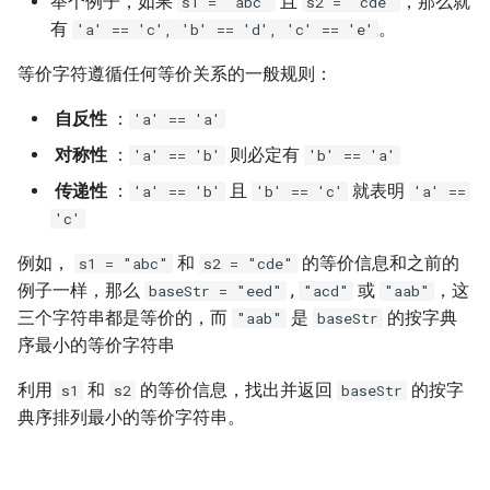
举个例子，如果
且
，那么就
s1 = "abc"
s2 = "cde"
7. 数组中和为 0 的三个数
有
。
'a' == 'c', 'b' == 'd', 'c' == 'e'
10.2. 青蛙跳台阶问题
1.8. 零矩阵
8. 和大于等于 target 的最短子
等价字符遵循任何等价关系的一般规则：
数组
11. 旋转数组的最小数字
1.9. 字符串轮转
自反性
：
'a' == 'a'
9. 乘积小于 K 的子数组
12. 矩阵中的路径
2.1. 移除重复节点
对称性
：
则必定有
'a' == 'b'
'b' == 'a'
传递性
：
且
就表明
'a' == 'b'
'b' == 'c'
'a' ==
10. 和为 k 的子数组
13. 机器人的运动范围
2.2. 返回倒数第 k 个节点
'c'
11. 和 1 个数相同的子数组
14.1. 剪绳子
2.3. 删除中间节点
例如，
和
的等价信息和之前的
s1 = "abc"
s2 = "cde"
例子一样，那么
,
或
，这
baseStr = "eed"
"acd"
"aab"
12. 左右两边子数组的和相等
14.2. 剪绳子 II
2.4. 分割链表
三个字符串都是等价的，而
是
的按字典
"aab"
baseStr
序最小的等价字符串
13. 二维子矩阵的和
15. 二进制中 1 的个数
2.5. 链表求和
利用
和
的等价信息，找出并返回
的按字
s1
s2
baseStr
14. 字符串中的变位词
16. 数值的整数次方
2.6. 回文链表
典序排列最小的等价字符串。
15. 字符串中的所有变位词
17. 打印从 1 到最大的 n 位数
2.7. 链表相交