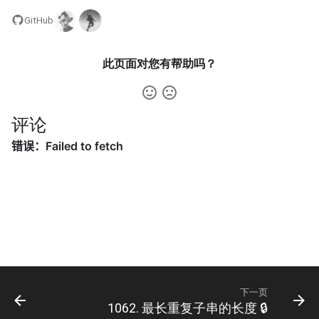
42. 连续子数组的最大和
8.4. 幂集
GitHub
41. 滑动窗口的平均值
43. 1 ～ n 整数中 1 出现的次
8.5. 递归乘法
数
此页面对您有帮助吗？
42. 最近请求次数
8.6. 汉诺塔问题
44. 数字序列中某一位的数字
43. 往完全二叉树添加节点
8.7. 无重复字符串的排列组合
评论
45. 把数组排成最小的数
44. 二叉树每层的最大值
8.8. 有重复字符串的排列组合
46. 把数字翻译成字符串
45. 二叉树最底层最左边的值
8.9. 括号
47. 礼物的最大价值
46. 二叉树的右侧视图
8.10. 颜色填充
48. 最长不含重复字符的子字
47. 二叉树剪枝
符串
8.11. 硬币
48. 序列化与反序列化二叉树
49. 丑数
8.12. 八皇后
下一页
1062. 最长重复子串的长度 🔒
49. 从根节点到叶节点的路径
50. 第一个只出现一次的字符
8.13. 堆箱子