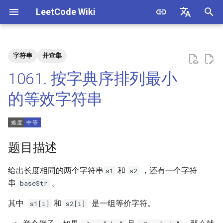
LeetCode Wiki
正
English
在
中文
字符串
并查集
题目描述
3. 数组中重复的数字
1. 整数除法
1.1. 判定字符是否唯一
初
1061. 按字典序排列最小
始
解法
4. 二维数组中的查找
2. 二进制加法
1.2. 判定是否互为字符重排
的等效字符串
化
5. 替换空格
3. 前 n 个数字二进制中 1 的个
1.3. URL 化
方法一：并查集
搜
数
6. 从尾到头打印链表
1.4. 回文排列
索
题目描述
4. 只出现一次的数字
引
7. 重建二叉树
1.5. 一次编辑
给出长度相同的两个字符串
和
，还有一个字符
s1
s2
擎
5. 单词长度的最大乘积
串
。
baseStr
9. 用两个栈实现队列
1.6. 字符串压缩
6. 排序数组中两个数字之和
其中
和
是一组等价字符。
s1[i]
s2[i]
10.1. 斐波那契数列
1.7. 旋转矩阵