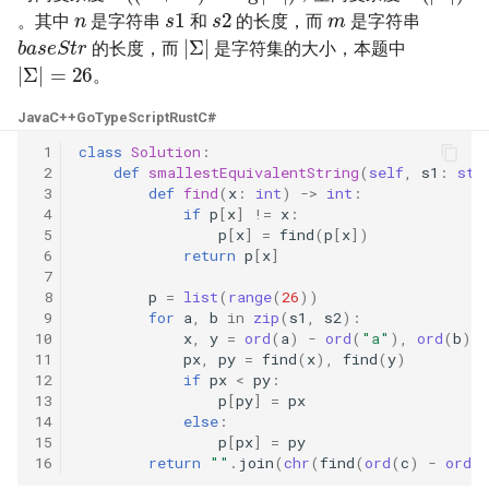
s
1
s
2
31. 最近最少使用缓存
34. 二叉树中和为某一值的路
5.2. 二进制数转字符串
。其中
是字符串
和
的长度，而
是字符串
b
a
s
e
S
t
r
|
Σ
|
径
的长度，而
是字符集的大小，本题中
|
Σ
|
=
26
32. 有效的变位词
5.3. 翻转数位
。
35. 复杂链表的复制
33. 变位词组
5.4. 下一个数
Java
C++
Go
TypeScript
Rust
C#
36. 二叉搜索树与双向链表
 1
class
Solution
:
34. 外星语言是否排序
5.6. 整数转换
 2
def
smallestEquivalentString
(
self
,
s1
:
str
 3
def
find
(
x
:
int
)
->
int
:
37. 序列化二叉树
 4
if
p
[
x
]
!=
x
:
35. 最小时间差
5.7. 配对交换
 5
p
[
x
]
=
find
(
p
[
x
])
38. 字符串的排列
 6
return
p
[
x
]
36. 后缀表达式
 7
5.8. 绘制直线
 8
p
=
list
(
range
(
26
))
39. 数组中出现次数超过一半
 9
for
a
,
b
in
zip
(
s1
,
s2
):
37. 小行星碰撞
的数字
8.1. 三步问题
10
x
,
y
=
ord
(
a
)
-
ord
(
"a"
),
ord
(
b
)
-
11
px
,
py
=
find
(
x
),
find
(
y
)
38. 每日温度
12
if
px
<
py
:
40. 最小的 k 个数
8.2. 迷路的机器人
13
p
[
py
]
=
px
14
else
:
39. 直方图最大矩形面积
41. 数据流中的中位数
8.3. 魔术索引
15
p
[
px
]
=
py
16
return
""
.
join
(
chr
(
find
(
ord
(
c
)
-
ord
(
40. 矩阵中最大的矩形