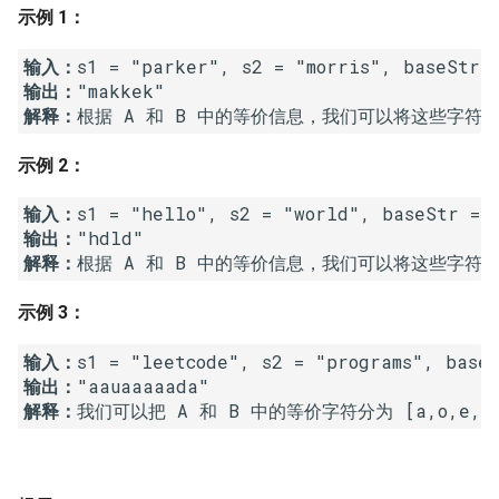
示例 1：
16. 不含重复字符的最长子字
18. 删除链表的节点
2.8. 环路检测
符串
输入：
19. 正则表达式匹配
3.1. 三合一
输出：
17. 含有所有字符的最短字符
解释：
串
20. 表示数值的字符串
3.2. 栈的最小值
示例 2：
18. 有效的回文
21. 调整数组顺序使奇数位于
3.3. 堆盘子
输入：
偶数前面
输出：
19. 最多删除一个字符得到回
3.4. 化栈为队
解释：
文
22. 链表中倒数第 k 个节点
3.5. 栈排序
示例 3：
20. 回文子字符串的个数
24. 反转链表
3.6. 动物收容所
输入：
21. 删除链表的倒数第 n 个结
25. 合并两个排序的链表
输出：
点
4.1. 节点间通路
解释：
26. 树的子结构
22. 链表中环的入口节点
4.2. 最小高度树
27. 二叉树的镜像