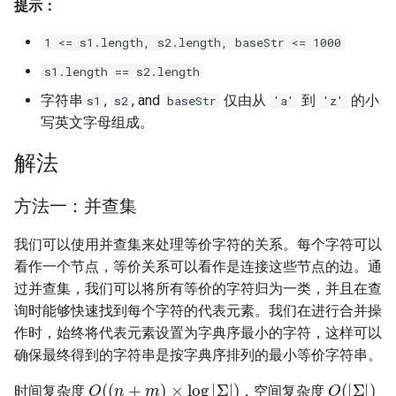
提示：
23. 两个链表的第一个重合节
4.3. 特定深度节点链表
点
28. 对称的二叉树
1 <= s1.length, s2.length, baseStr <= 1000
4.4. 检查平衡性
s1.length == s2.length
24. 反转链表
29. 顺时针打印矩阵
字符串
,
, and
仅由从
到
的小
s1
s2
baseStr
'a'
'z'
4.5. 合法二叉搜索树
25. 链表中的两数相加
写英文字母组成。
30. 包含 min 函数的栈
4.6. 后继者
解法
26. 重排链表
31. 栈的压入、弹出序列
4.8. 首个共同祖先
方法一：并查集
27. 回文链表
32.1. 从上到下打印二叉树
4.9. 二叉搜索树序列
我们可以使用并查集来处理等价字符的关系。每个字符可以
28. 展平多级双向链表
32.2. 从上到下打印二叉树 II
看作一个节点，等价关系可以看作是连接这些节点的边。通
4.10. 检查子树
过并查集，我们可以将所有等价的字符归为一类，并且在查
29. 排序的循环链表
32.3. 从上到下打印二叉树 III
询时能够快速找到每个字符的代表元素。我们在进行合并操
4.12. 求和路径
作时，始终将代表元素设置为字典序最小的字符，这样可以
30. 插入、删除和随机访问都
33. 二叉搜索树的后序遍历序
确保最终得到的字符串是按字典序排列的最小等价字符串。
是 O(1) 的容器
列
5.1. 插入
O
(
(
n
+
m
)
×
log
|
Σ
|
)
O
(
|
Σ
|
)
时间复杂度
，空间复杂度
n
m