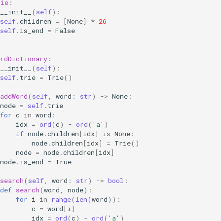
rie
:
__init__
(
self
):
self
.
children
=
[
None
]
*
26
self
.
is_end
=
False
rdDictionary
:
__init__
(
self
):
self
.
trie
=
Trie
()
addWord
(
self
,
word
:
str
)
->
None
:
node
=
self
.
trie
for
c
in
word
:
idx
=
ord
(
c
)
-
ord
(
'a'
)
if
node
.
children
[
idx
]
is
None
:
node
.
children
[
idx
]
=
Trie
()
node
=
node
.
children
[
idx
]
node
.
is_end
=
True
search
(
self
,
word
:
str
)
->
bool
:
def
search
(
word
,
node
):
for
i
in
range
(
len
(
word
)):
c
=
word
[
i
]
idx
=
ord
(
c
)
-
ord
(
'a'
)