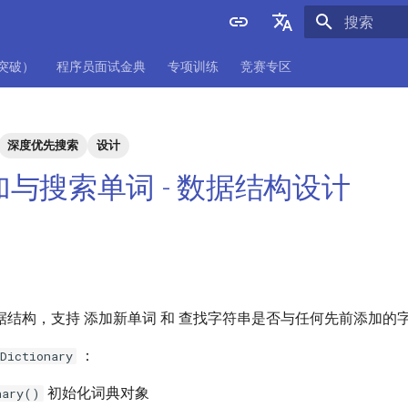
正在初始化
English
项突破）
程序员面试金典
专项训练
竞赛专区
中文
深度优先搜索
设计
 添加与搜索单词 - 数据结构设计
结构，支持 添加新单词 和 查找字符串是否与任何先前添加的字
：
Dictionary
初始化词典对象
nary()