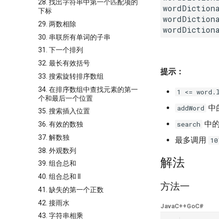
28. 找出字符串中第一个匹配项的
wordDiction
下标
wordDiction
29. 两数相除
30. 串联所有单词的子串
31. 下一个排列
32. 最长有效括号
提示：
33. 搜索旋转排序数组
34. 在排序数组中查找元素的第一
1 <= word.
个和最后一个位置
中
addWord
35. 搜索插入位置
中
search
36. 有效的数独
37. 解数独
最多调用
10
38. 外观数列
解法
39. 组合总和
40. 组合总和 II
方法一
41. 缺失的第一个正数
42. 接雨水
Java
C++
Go
C#
43. 字符串相乘