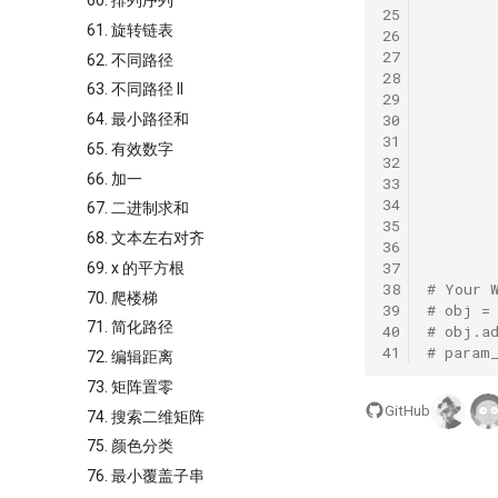
60. 排列序列
25
61. 旋转链表
26
27
62. 不同路径
28
63. 不同路径 II
29
64. 最小路径和
30
31
65. 有效数字
32
66. 加一
33
34
67. 二进制求和
35
68. 文本左右对齐
36
37
69. x 的平方根
38
# Your 
70. 爬楼梯
39
# obj =
71. 简化路径
40
# obj.a
41
# param
72. 编辑距离
73. 矩阵置零
GitHub
74. 搜索二维矩阵
75. 颜色分类
76. 最小覆盖子串