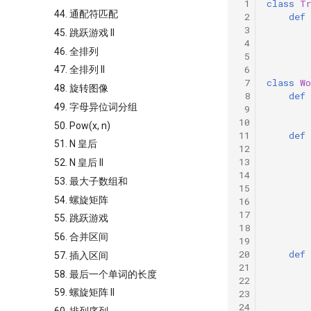
 1
class
T
44. 通配符匹配
 2
def
 3
45. 跳跃游戏 II
 4
46. 全排列
 5
 6
47. 全排列 II
 7
class
Wo
48. 旋转图像
 8
def
49. 字母异位词分组
 9
10
50. Pow(x, n)
11
def
51. N 皇后
12
13
52. N 皇后 II
14
53. 最大子数组和
15
54. 螺旋矩阵
16
17
55. 跳跃游戏
18
56. 合并区间
19
20
def
57. 插入区间
21
58. 最后一个单词的长度
22
59. 螺旋矩阵 II
23
24