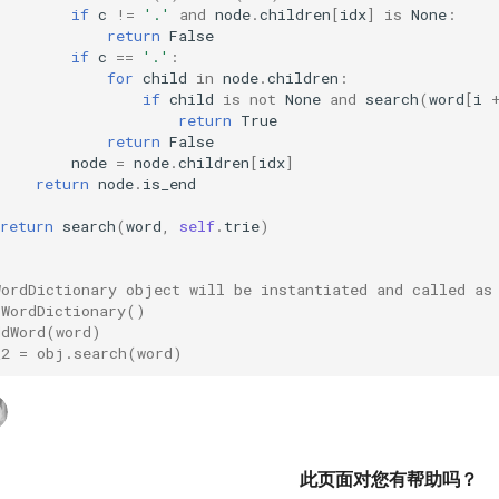
if
c
!=
'.'
and
node
.
children
[
idx
]
is
None
:
return
False
if
c
==
'.'
:
for
child
in
node
.
children
:
if
child
is
not
None
and
search
(
word
[
i
return
True
return
False
node
=
node
.
children
[
idx
]
return
node
.
is_end
return
search
(
word
,
self
.
trie
)
WordDictionary object will be instantiated and called as
 WordDictionary()
ddWord(word)
_2 = obj.search(word)
此页面对您有帮助吗？