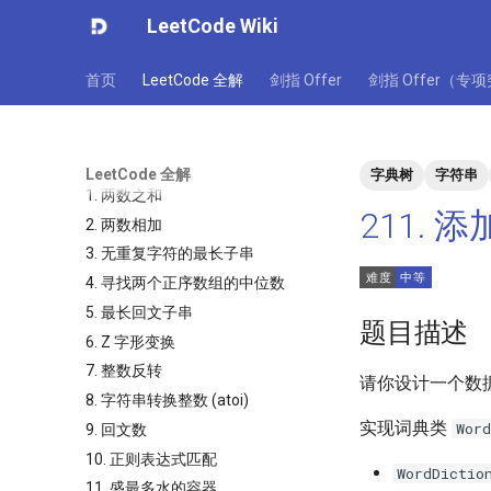
LeetCode Wiki
首页
LeetCode 全解
剑指 Offer
剑指 Offer（专
LeetCode 全解
字典树
字符串
1. 两数之和
211.
2. 两数相加
3. 无重复字符的最长子串
4. 寻找两个正序数组的中位数
5. 最长回文子串
题目描述
6. Z 字形变换
7. 整数反转
请你设计一个数据
8. 字符串转换整数 (atoi)
实现词典类
Word
9. 回文数
10. 正则表达式匹配
WordDictio
11. 盛最多水的容器