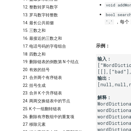
void addWo
12. 整数转罗马数字
bool searc
13. 罗马数字转整数
，每个
'.'
14. 最长公共前缀
15. 三数之和
16. 最接近的三数之和
示例：
17. 电话号码的字母组合
18. 四数之和
输入：
19. 删除链表的倒数第 N 个结点
["WordDicti
20. 有效的括号
输出：
21. 合并两个有序链表
[null,null,n
22. 括号生成
23. 合并 K 个升序链表
解释：
24. 两两交换链表中的节点
WordDictiona
25. K 个一组翻转链表
wordDictiona
wordDictiona
26. 删除有序数组中的重复项
wordDictiona
27. 移除元素
wordDiction