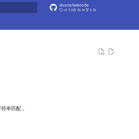
doocs/leetcode
v0.3.0
36.4k
9.5k
搜索引擎
符串匹配 。