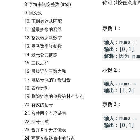
你可以按任意顺
8. 字符串转换整数 (atoi)
9. 回文数
10. 正则表达式匹配
示例 1：
11. 盛最多水的容器
12. 整数转罗马数字
输入：
13. 罗马数字转整数
输出：
14. 最长公共前缀
解释：
15. 三数之和
示例 2：
16. 最接近的三数之和
17. 电话号码的字母组合
输入：
18. 四数之和
输出：
19. 删除链表的倒数第 N 个结点
示例 3：
20. 有效的括号
21. 合并两个有序链表
输入：
22. 括号生成
输出：
23. 合并 K 个升序链表
24. 两两交换链表中的节点