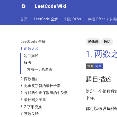
LeetCode Wiki
首页
LeetCode 全解
剑指 Offer
剑指 Offer（专
LeetCode 全解
哈希表
数组
1. 两数之和
1. 两数
题目描述
解法
方法一：哈希表
题目描述
2. 两数相加
3. 无重复字符的最长子串
给定一个整数数
4. 寻找两个正序数组的中位数
下标。
5. 最长回文子串
6. Z 字形变换
你可以假设每种
7. 整数反转