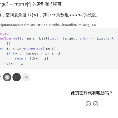
arget
−
nums
[
i
]
的索引和
即可。
n
nums
)
O
(
n
)
，空间复杂度
，其中
为数组
的长度。
ipt
Rust
JavaScript
C#
PHP
Scala
Swift
Ruby
Kotlin
Nim
Cangjie
C
ution
:
twoSum
(
self
,
nums
:
List
[
int
],
target
:
int
)
->
List
[
int
]
=
{}
or
i
,
x
in
enumerate
(
nums
):
if
(
y
:=
target
-
x
)
in
d
:
return
[
d
[
y
],
i
]
d
[
x
]
=
i
+6
此页面对您有帮助吗？