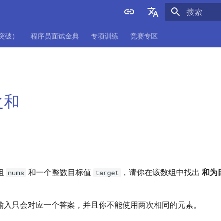
正在初始化
English
项突破）
程序员面试金典
专项训练
竞赛专区
中文
之和
组
和一个整数目标值
，请你在该数组中找出
和为
nums
target
输入只会对应一个答案，并且你不能使用两次相同的元素。