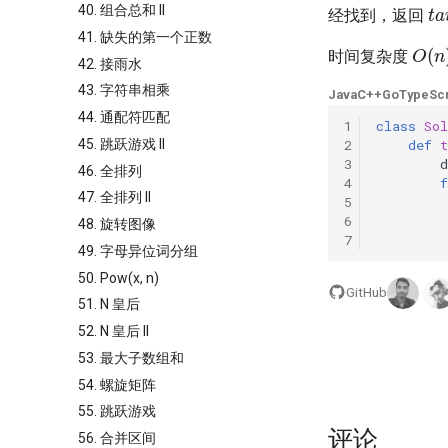
t
40. 组合总和 II
经找到，返回
41. 缺失的第一个正数
O
(
n
时间复杂度
42. 接雨水
43. 字符串相乘
Java
C++
Go
TypeScr
44. 通配符匹配
1
class
Sol
45. 跳跃游戏 II
2
def
3
d
46. 全排列
4
f
47. 全排列 II
5
6
48. 旋转图像
7
49. 字母异位词分组
50. Pow(x, n)
GitHub
51. N 皇后
52. N 皇后 II
53. 最大子数组和
54. 螺旋矩阵
55. 跳跃游戏
评论
56. 合并区间