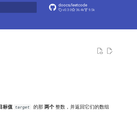
doocs/leetcode
v0.3.0
36.4k
9.5k
搜索引擎
目标值
的那
两个
整数，并返回它们的数组
target