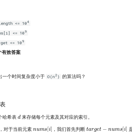
4
length <= 10
9
s[i] <= 10
9
get <= 10
个有效答案
2
出一个时间复杂度小于
的算法吗？
O(n
)
表
d
个哈希表
来存储每个元素及其对应的索引。
s
nums
[
i
]
target
−
nums
[
i
]
，对于当前元素
，我们首先判断
i