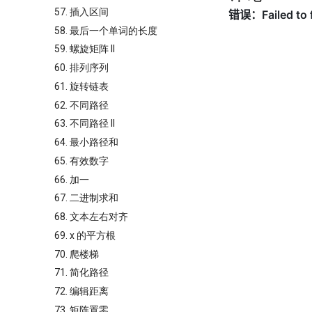
57. 插入区间
58. 最后一个单词的长度
59. 螺旋矩阵 II
60. 排列序列
61. 旋转链表
62. 不同路径
63. 不同路径 II
64. 最小路径和
65. 有效数字
66. 加一
67. 二进制求和
68. 文本左右对齐
69. x 的平方根
70. 爬楼梯
71. 简化路径
72. 编辑距离
73. 矩阵置零