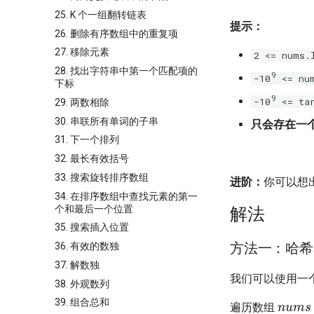
25. K 个一组翻转链表
提示：
26. 删除有序数组中的重复项
27. 移除元素
2 <= nums.
28. 找出字符串中第一个匹配项的
9
-10
<= num
下标
9
-10
<= tar
29. 两数相除
30. 串联所有单词的子串
只会存在一
31. 下一个排列
32. 最长有效括号
33. 搜索旋转排序数组
进阶：
你可以想
34. 在排序数组中查找元素的第一
个和最后一个位置
解法
35. 搜索插入位置
方法一：哈希
36. 有效的数独
37. 解数独
我们可以使用一
38. 外观数列
num
39. 组合总和
遍历数组