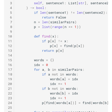
31. 最近最少使用缓存
34. 二叉树中和为某一值的路
5.2. 二进制数转字符串
 3
self
,
sentence1
:
List
[
str
],
sentence2
:
 4
)
->
bool
:
径
 5
if
len
(
sentence1
)
!=
len
(
sentence2
):
32. 有效的变位词
5.3. 翻转数位
 6
return
False
35. 复杂链表的复制
 7
n
=
len
(
similarPairs
)
33. 变位词组
5.4. 下一个数
 8
p
=
list
(
range
(
n
<<
1
))
 9
36. 二叉搜索树与双向链表
10
def
find
(
x
):
34. 外星语言是否排序
5.6. 整数转换
11
if
p
[
x
]
!=
x
:
37. 序列化二叉树
12
p
[
x
]
=
find
(
p
[
x
])
35. 最小时间差
13
return
p
[
x
]
5.7. 配对交换
14
38. 字符串的排列
15
words
=
{}
36. 后缀表达式
5.8. 绘制直线
16
idx
=
0
39. 数组中出现次数超过一半
17
for
a
,
b
in
similarPairs
:
18
if
a
not
in
words
:
37. 小行星碰撞
的数字
8.1. 三步问题
19
words
[
a
]
=
idx
20
idx
+=
1
38. 每日温度
40. 最小的 k 个数
8.2. 迷路的机器人
21
if
b
not
in
words
:
22
words
[
b
]
=
idx
23
idx
+=
1
39. 直方图最大矩形面积
41. 数据流中的中位数
8.3. 魔术索引
24
p
[
find
(
words
[
a
])]
=
find
(
words
[
b
])
25
40. 矩阵中最大的矩形