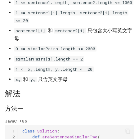
1 <= sentence1.length, sentence2.length <= 1000
23. 两个链表的第一个重合节
4.3. 特定深度节点链表
点
28. 对称的二叉树
1 <= sentence1[i].length, sentence2[i].length
4.4. 检查平衡性
<= 20
24. 反转链表
29. 顺时针打印矩阵
和
只包含大小写英文字
sentence1[i]
sentence2[i]
4.5. 合法二叉搜索树
母
25. 链表中的两数相加
30. 包含 min 函数的栈
0 <= similarPairs.length <= 2000
4.6. 后继者
26. 重排链表
31. 栈的压入、弹出序列
similarPairs[i].length == 2
4.8. 首个共同祖先
1 <= x
.length, y
.length <= 20
i
i
27. 回文链表
32.1. 从上到下打印二叉树
和
只含英文字母
x
y
4.9. 二叉搜索树序列
i
i
28. 展平多级双向链表
32.2. 从上到下打印二叉树 II
解法
4.10. 检查子树
29. 排序的循环链表
32.3. 从上到下打印二叉树 III
方法一
4.12. 求和路径
30. 插入、删除和随机访问都
33. 二叉搜索树的后序遍历序
Java
C++
Go
是 O(1) 的容器
列
5.1. 插入
 1
class
Solution
:
 2
def
areSentencesSimilarTwo
(