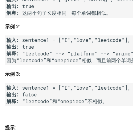
输出:
16. 不含重复字符的最长子字
18. 删除链表的节点
2.8. 环路检测
解释:
符串
19. 正则表达式匹配
3.1. 三合一
示例 2:
17. 含有所有字符的最短字符
串
20. 表示数值的字符串
3.2. 栈的最小值
输入:
输出:
18. 有效的回文
21. 调整数组顺序使奇数位于
3.3. 堆盘子
解释:
 "leetcode" --> "platform" --> "anime" 
偶数前面
因为“leetcode”和“onepiece”相似，而且前两个
19. 最多删除一个字符得到回
3.4. 化栈为队
示例 3:
文
22. 链表中倒数第 k 个节点
3.5. 栈排序
输入:
20. 回文子字符串的个数
24. 反转链表
输出:
3.6. 动物收容所
解释: 
21. 删除链表的倒数第 n 个结
25. 合并两个排序的链表
点
4.1. 节点间通路
26. 树的子结构
22. 链表中环的入口节点
提示:
4.2. 最小高度树
27. 二叉树的镜像