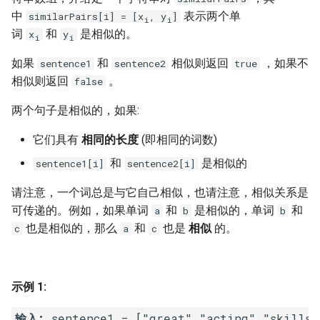
7. 数组中和为 0 的三个数
中
表示两个单
similarPairs[i] = [x
, y
]
i
i
10.2. 青蛙跳台阶问题
1.8. 零矩阵
词
和
是相似的。
x
y
i
i
8. 和大于等于 target 的最短子
数组
11. 旋转数组的最小数字
1.9. 字符串轮转
如果
和
相似则返回
，如果不
sentence1
sentence2
true
相似则返回
。
false
9. 乘积小于 K 的子数组
12. 矩阵中的路径
2.1. 移除重复节点
两个句子是相似的，如果:
10. 和为 k 的子数组
13. 机器人的运动范围
2.2. 返回倒数第 k 个节点
它们具有
相同的长度
(即相同的词数)
11. 和 1 个数相同的子数组
14.1. 剪绳子
2.3. 删除中间节点
和
是相似的
sentence1[i]
sentence2[i]
请注意，一个词总是与它自己相似，也请注意，相似关系是
12. 左右两边子数组的和相等
14.2. 剪绳子 II
2.4. 分割链表
可传递的。例如，如果单词
和
是相似的，单词
和
a
b
b
也是相似的，那么
和
也是
相似
的。
c
a
c
13. 二维子矩阵的和
15. 二进制中 1 的个数
2.5. 链表求和
14. 字符串中的变位词
16. 数值的整数次方
2.6. 回文链表
示例 1:
15. 字符串中的所有变位词
17. 打印从 1 到最大的 n 位数
2.7. 链表相交
输入: