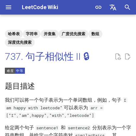
LeetCode Wiki
正
English
在
中文
哈希表
字符串
并查集
广度优先搜索
数组
题目描述
3. 数组中重复的数字
1. 整数除法
1.1. 判定字符是否唯一
初
深度优先搜索
始
737. 句子相似性 II 🔒
解法
4. 二维数组中的查找
2. 二进制加法
1.2. 判定是否互为字符重排
化
5. 替换空格
3. 前 n 个数字二进制中 1 的个
1.3. URL 化
方法一
搜
数
题目描述
6. 从尾到头打印链表
1.4. 回文排列
索
4. 只出现一次的数字
引
我们可以将一个句子表示为一个单词数组，例如，句子
I
7. 重建二叉树
1.5. 一次编辑
可以表示为
擎
5. 单词长度的最大乘积
am happy with leetcode"
arr =
9. 用两个栈实现队列
1.6. 字符串压缩
["I","am",happy","with","leetcode"]
6. 排序数组中两个数字之和
给定两个句子
和
分别表示为一个字
sentence1
sentence2
10.1. 斐波那契数列
1.7. 旋转矩阵
符串数组，并给定一个字符串对
，其
similarPairs