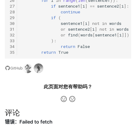
42. 连续子数组的最大和
26
for
i
in
range
(
len
(
sentence1
)):
8.4. 幂集
27
if
sentence1
[
i
]
==
sentence2
[
i
]:
28
continue
41. 滑动窗口的平均值
43. 1 ～ n 整数中 1 出现的次
8.5. 递归乘法
29
if
(
数
30
sentence1
[
i
]
not
in
words
42. 最近请求次数
31
or
sentence2
[
i
]
not
in
words
8.6. 汉诺塔问题
32
or
find
(
words
[
sentence1
[
i
]])
!
44. 数字序列中某一位的数字
33
):
43. 往完全二叉树添加节点
8.7. 无重复字符串的排列组合
34
return
False
45. 把数组排成最小的数
35
return
True
44. 二叉树每层的最大值
8.8. 有重复字符串的排列组合
46. 把数字翻译成字符串
GitHub
45. 二叉树最底层最左边的值
8.9. 括号
47. 礼物的最大价值
此页面对您有帮助吗？
46. 二叉树的右侧视图
8.10. 颜色填充
48. 最长不含重复字符的子字
47. 二叉树剪枝
符串
8.11. 硬币
评论
48. 序列化与反序列化二叉树
49. 丑数
8.12. 八皇后
49. 从根节点到叶节点的路径
50. 第一个只出现一次的字符
8.13. 堆箱子