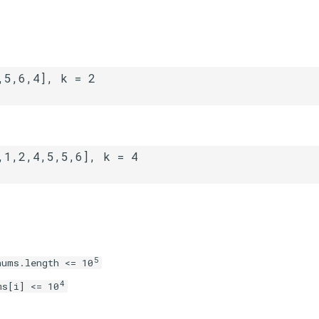
5
nums.length <= 10
4
s[i] <= 10