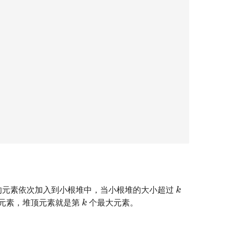
k
的元素依次加入到小根堆中，当小根堆的大小超过
k
元素，堆顶元素就是第
个最大元素。