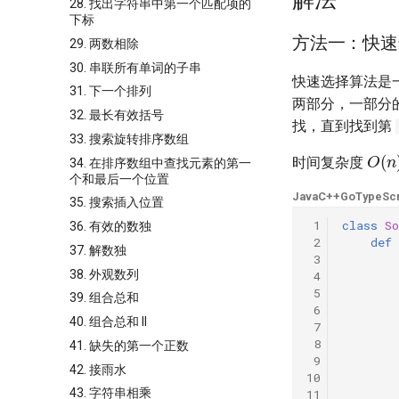
28. 找出字符串中第一个匹配项的
下标
方法一：快速
29. 两数相除
30. 串联所有单词的子串
快速选择算法是
31. 下一个排列
两部分，一部分
32. 最长有效括号
找，直到找到第
33. 搜索旋转排序数组
O
(
n
时间复杂度
34. 在排序数组中查找元素的第一
个和最后一个位置
Java
C++
Go
TypeScr
35. 搜索插入位置
 1
class
So
36. 有效的数独
 2
def
37. 解数独
 3
38. 外观数列
 4
 5
39. 组合总和
 6
40. 组合总和 II
 7
 8
41. 缺失的第一个正数
 9
42. 接雨水
10
43. 字符串相乘
11