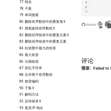
77. 组合
5
6
78. 子集
7
79. 单词搜索
80. 删除有序数组中的重复项 II
GitHub
81. 搜索旋转排序数组 II
82. 删除排序链表中的重复元素 II
83. 删除排序链表中的重复元素
84. 柱状图中最大的矩形
85. 最大矩形
评论
86. 分隔链表
87. 扰乱字符串
88. 合并两个有序数组
89. 格雷编码
90. 子集 II
91. 解码方法
92. 反转链表 II
93. 复原 IP 地址