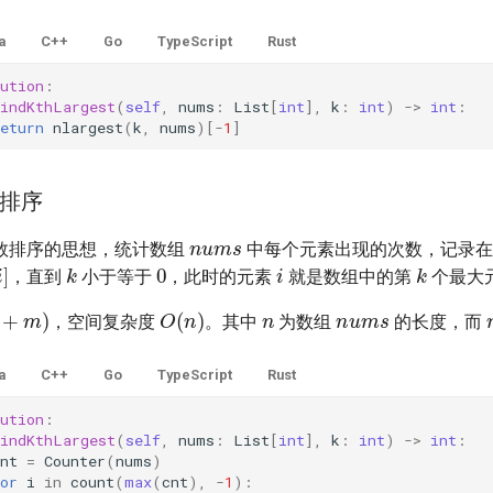
a
C++
Go
TypeScript
Rust
ution
:
findKthLargest
(
self
,
nums
:
List
[
int
],
k
:
int
)
->
int
:
eturn
nlargest
(
k
,
nums
)[
-
1
]
排序
nums
数排序的思想，统计数组
中每个元素出现的次数，记录
i
0
k
k
[
i
]
，直到
小于等于
，此时的元素
就是数组中的第
个最大
n
nums
+
m
)
O
(
n
)
，空间复杂度
。其中
为数组
的长度，而
a
C++
Go
TypeScript
Rust
ution
:
findKthLargest
(
self
,
nums
:
List
[
int
],
k
:
int
)
->
int
:
nt
=
Counter
(
nums
)
or
i
in
count
(
max
(
cnt
),
-
1
):