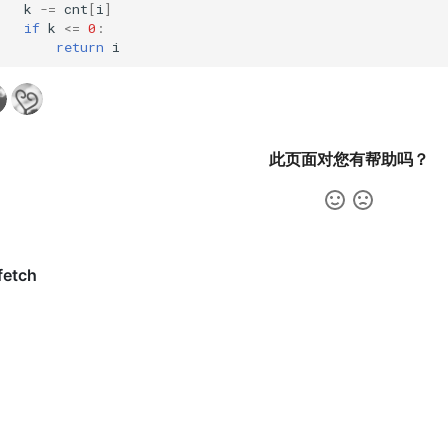
k
-=
cnt
[
i
]
if
k
<=
0
:
return
i
此页面对您有帮助吗？