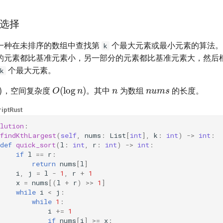
选择
一种在未排序的数组中查找第
个最大元素或最小元素的算法。
k
的元素都比基准元素小，另一部分的元素都比基准元素大，然后
个最大元素。
k
n
nums
)
O
(
log
n
)
，空间复杂度
。其中
为数组
的长度。
ipt
Rust
lution
:
findKthLargest
(
self
,
nums
:
List
[
int
],
k
:
int
)
->
int
:
def
quick_sort
(
l
:
int
,
r
:
int
)
->
int
:
if
l
==
r
:
return
nums
[
l
]
i
,
j
=
l
-
1
,
r
+
1
x
=
nums
[(
l
+
r
)
>>
1
]
while
i
<
j
:
while
1
:
i
+=
1
if
nums
[
i
]
>=
x
: