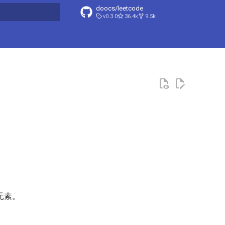
doocs/leetcode
v0.3.0
36.4k
9.5k
搜索引擎
元素。