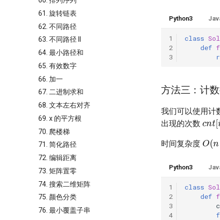
60. 排列序列
61. 旋转链表
Python3
Jav
62. 不同路径
1
class
Sol
63. 不同路径 II
2
def
64. 最小路径和
3
r
65. 有效数字
66. 加一
方法三：计数
67. 二进制求和
68. 文本左右对齐
我们可以使用计
cnt
69. x 的平方根
出现的次数
70. 爬楼梯
O
(
n
时间复杂度
71. 简化路径
72. 编辑距离
Python3
Jav
73. 矩阵置零
74. 搜索二维矩阵
1
class
Sol
2
def
75. 颜色分类
3
c
76. 最小覆盖子串
4
f