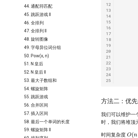
12
44. 通配符匹配
13
45. 跳跃游戏 II
14
15
46. 全排列
16
47. 全排列 II
17
18
48. 旋转图像
19
49. 字母异位词分组
20
50. Pow(x, n)
21
22
51. N 皇后
23
52. N 皇后 II
24
25
53. 最大子数组和
54. 螺旋矩阵
55. 跳跃游戏
方法二：优先
56. 合并区间
57. 插入区间
我们可以维护一
58. 最后一个单词的长度
时，我们将堆顶
O
(
n
59. 螺旋矩阵 II
时间复杂度