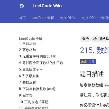
LeetCode Wiki
首页
LeetCode 全解
剑指 Offer
剑指 Offer（专
LeetCode 全解
分治
堆（优先
1. 两数之和
215.
2. 两数相加
3. 无重复字符的最长子串
4. 寻找两个正序数组的中位数
5. 最长回文子串
题目描述
6. Z 字形变换
7. 整数反转
给定整数数组
n
8. 字符串转换整数 (atoi)
请注意，你需要
9. 回文数
10. 正则表达式匹配
你必须设计并实
11. 盛最多水的容器