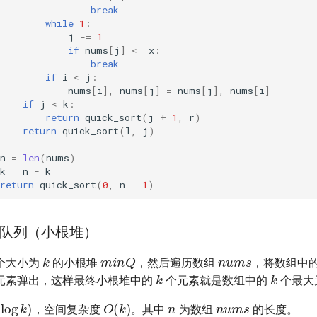
break
while
1
:
j
-=
1
if
nums
[
j
]
<=
x
:
break
if
i
<
j
:
nums
[
i
],
nums
[
j
]
=
nums
[
j
],
nums
[
i
]
if
j
<
k
:
return
quick_sort
(
j
+
1
,
r
)
return
quick_sort
(
l
,
j
)
n
=
len
(
nums
)
k
=
n
-
k
return
quick_sort
(
0
,
n
-
1
)
队列（小根堆）
nums
k
minQ
个大小为
的小根堆
，然后遍历数组
，将数组中
k
k
元素弹出，这样最终小根堆中的
个元素就是数组中的
个最大
n
nums
log
k
)
O
(
k
)
，空间复杂度
。其中
为数组
的长度。