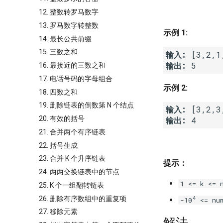
12. 整数转罗马数字
13. 罗马数字转整数
示例 1:
14. 最长公共前缀
15. 三数之和
输入:
输出:
16. 最接近的三数之和
17. 电话号码的字母组合
示例 2:
18. 四数之和
19. 删除链表的倒数第 N 个结点
输入:
20. 有效的括号
输出:
 4
21. 合并两个有序链表
22. 括号生成
23. 合并 K 个升序链表
提示：
24. 两两交换链表中的节点
1 <= k <= 
25. K 个一组翻转链表
4
26. 删除有序数组中的重复项
-10
<= num
27. 移除元素
解法