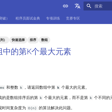
正在初始化
English
项突破）
程序员面试金典
专项训练
竞赛专区
中文
队列）
快速选择
排序
数组
 数组中的第K个最大元素
和整数
，请返回数组中第
个最大的元素。
ums
k
k
找的是数组排序后的第
个最大的元素，而不是第
个不同的
k
k
现时间复杂度为
的算法解决此问题。
O(n)