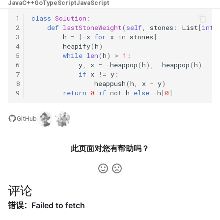
Java
C++
Go
TypeScript
JavaScript
23. 两个链表的第一个重合节
4.3. 特定深度节点链表
点
1
class
Solution
:
28. 对称的二叉树
2
def
lastStoneWeight
(
self
,
stones
:
List
[
int
]
4.4. 检查平衡性
3
h
=
[
-
x
for
x
in
stones
]
24. 反转链表
29. 顺时针打印矩阵
4
heapify
(
h
)
5
while
len
(
h
)
>
1
:
4.5. 合法二叉搜索树
6
y
,
x
=
-
heappop
(
h
),
-
heappop
(
h
)
25. 链表中的两数相加
30. 包含 min 函数的栈
7
if
x
!=
y
:
4.6. 后继者
8
heappush
(
h
,
x
-
y
)
26. 重排链表
31. 栈的压入、弹出序列
9
return
0
if
not
h
else
-
h
[
0
]
4.8. 首个共同祖先
27. 回文链表
32.1. 从上到下打印二叉树
GitHub
4.9. 二叉搜索树序列
28. 展平多级双向链表
32.2. 从上到下打印二叉树 II
此页面对您有帮助吗？
4.10. 检查子树
29. 排序的循环链表
32.3. 从上到下打印二叉树 III
4.12. 求和路径
30. 插入、删除和随机访问都
评论
33. 二叉搜索树的后序遍历序
是 O(1) 的容器
列
5.1. 插入