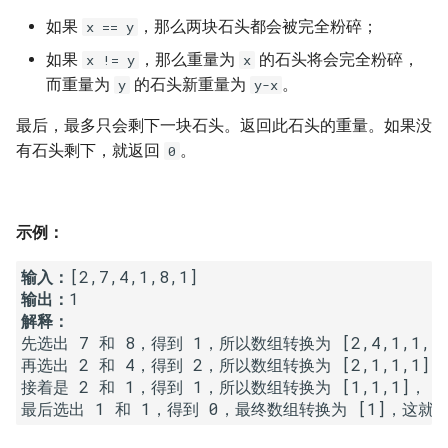
7. 数组中和为 0 的三个数
如果
，那么两块石头都会被完全粉碎；
x == y
10.2. 青蛙跳台阶问题
1.8. 零矩阵
8. 和大于等于 target 的最短子
如果
，那么重量为
的石头将会完全粉碎，
x != y
x
数组
11. 旋转数组的最小数字
1.9. 字符串轮转
而重量为
的石头新重量为
。
y
y-x
最后，最多只会剩下一块石头。返回此石头的重量。如果没
9. 乘积小于 K 的子数组
12. 矩阵中的路径
2.1. 移除重复节点
有石头剩下，就返回
。
0
10. 和为 k 的子数组
13. 机器人的运动范围
2.2. 返回倒数第 k 个节点
11. 和 1 个数相同的子数组
14.1. 剪绳子
2.3. 删除中间节点
示例：
12. 左右两边子数组的和相等
输入：
14.2. 剪绳子 II
2.4. 分割链表
输出：
解释：
13. 二维子矩阵的和
15. 二进制中 1 的个数
2.5. 链表求和
先选出 7 和 8，得到 1，所以数组转换为 [2,4,1,1,1]
再选出 2 和 4，得到 2，所以数组转换为 [2,1,1,1]，

14. 字符串中的变位词
16. 数值的整数次方
2.6. 回文链表
接着是 2 和 1，得到 1，所以数组转换为 [1,1,1]，

最后选出 1 和 1，得到 0，最终数组转换为 [1]，这
15. 字符串中的所有变位词
17. 打印从 1 到最大的 n 位数
2.7. 链表相交