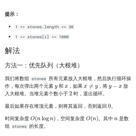
16. 不含重复字符的最长子字
18. 删除链表的节点
2.8. 环路检测
提示：
符串
19. 正则表达式匹配
3.1. 三合一
1 <= stones.length <= 30
17. 含有所有字符的最短字符
串
1 <= stones[i] <= 1000
20. 表示数值的字符串
3.2. 栈的最小值
解法
18. 有效的回文
21. 调整数组顺序使奇数位于
3.3. 堆盘子
偶数前面
方法一：优先队列（大根堆）
19. 最多删除一个字符得到回
3.4. 化栈为队
文
22. 链表中倒数第 k 个节点
我们将数组
所有元素放入大根堆，然后执行循环操
y
x
stones
y
−
x
x
≠
y
3.5. 栈排序
作，每次弹出两个元素
和
，如果
，将
放
2
20. 回文子字符串的个数
24. 反转链表
入大根堆。当堆元素个数小于
时，退出循环。
3.6. 动物收容所
0
21. 删除链表的倒数第 n 个结
25. 合并两个排序的链表
最后如果存在堆顶元素，则将其返回，否则返回
。
点
n
4.1. 节点间通路
O
(
n
log
n
)
O
(
n
)
时间复杂度
，空间复杂度
。其中
是数
26. 树的子结构
22. 链表中环的入口节点
组
的长度。
4.2. 最小高度树
stones
27. 二叉树的镜像