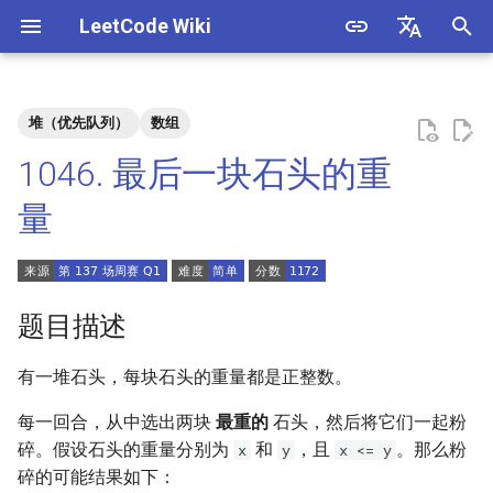
LeetCode Wiki
正
English
在
中文
堆（优先队列）
数组
题目描述
3. 数组中重复的数字
1. 整数除法
1.1. 判定字符是否唯一
初
1046. 最后一块石头的重
始
解法
4. 二维数组中的查找
2. 二进制加法
1.2. 判定是否互为字符重排
量
化
5. 替换空格
3. 前 n 个数字二进制中 1 的个
1.3. URL 化
方法一：优先队列（大根
搜
数
堆）
6. 从尾到头打印链表
1.4. 回文排列
索
题目描述
4. 只出现一次的数字
引
7. 重建二叉树
1.5. 一次编辑
有一堆石头，每块石头的重量都是正整数。
擎
5. 单词长度的最大乘积
9. 用两个栈实现队列
1.6. 字符串压缩
每一回合，从中选出两块
最重的
石头，然后将它们一起粉
6. 排序数组中两个数字之和
碎。假设石头的重量分别为
和
，且
。那么粉
x
y
x <= y
10.1. 斐波那契数列
1.7. 旋转矩阵
碎的可能结果如下：