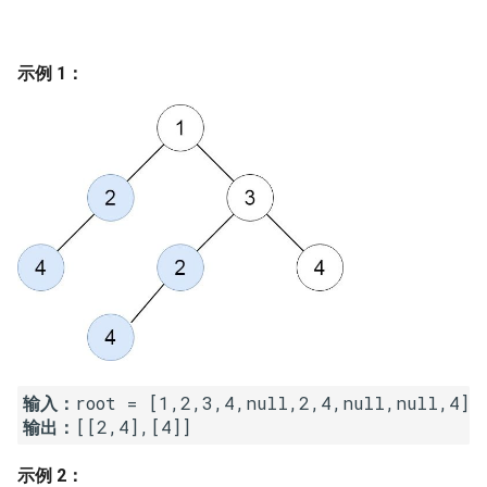
7. 数组中和为 0 的三个数
10.2. 青蛙跳台阶问题
1.8. 零矩阵
8. 和大于等于 target 的最短子
示例 1：
数组
11. 旋转数组的最小数字
1.9. 字符串轮转
9. 乘积小于 K 的子数组
12. 矩阵中的路径
2.1. 移除重复节点
10. 和为 k 的子数组
13. 机器人的运动范围
2.2. 返回倒数第 k 个节点
11. 和 1 个数相同的子数组
14.1. 剪绳子
2.3. 删除中间节点
12. 左右两边子数组的和相等
14.2. 剪绳子 II
2.4. 分割链表
13. 二维子矩阵的和
15. 二进制中 1 的个数
2.5. 链表求和
输入：
14. 字符串中的变位词
16. 数值的整数次方
2.6. 回文链表
输出：
[[2,4],[4]]
15. 字符串中的所有变位词
17. 打印从 1 到最大的 n 位数
2.7. 链表相交
示例 2：