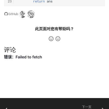
42. 连续子数组的最大和
8.4. 幂集
23
return
ans
41. 滑动窗口的平均值
43. 1 ～ n 整数中 1 出现的次
8.5. 递归乘法
GitHub
数
42. 最近请求次数
8.6. 汉诺塔问题
此页面对您有帮助吗？
44. 数字序列中某一位的数字
43. 往完全二叉树添加节点
8.7. 无重复字符串的排列组合
45. 把数组排成最小的数
44. 二叉树每层的最大值
8.8. 有重复字符串的排列组合
评论
46. 把数字翻译成字符串
45. 二叉树最底层最左边的值
8.9. 括号
47. 礼物的最大价值
46. 二叉树的右侧视图
8.10. 颜色填充
48. 最长不含重复字符的子字
47. 二叉树剪枝
符串
8.11. 硬币
48. 序列化与反序列化二叉树
49. 丑数
8.12. 八皇后
49. 从根节点到叶节点的路径
50. 第一个只出现一次的字符
下一页
8.13. 堆箱子