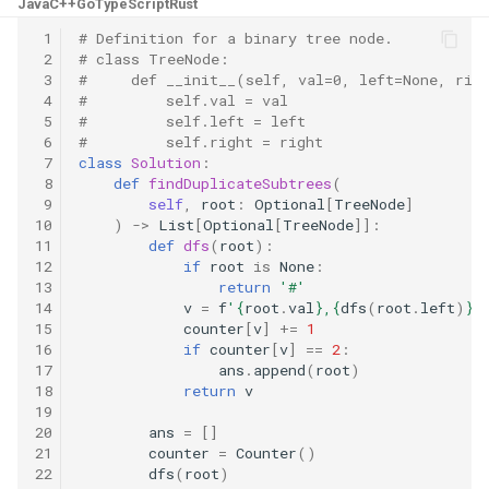
Java
C++
Go
TypeScript
Rust
31. 最近最少使用缓存
34. 二叉树中和为某一值的路
5.2. 二进制数转字符串
径
 1
# Definition for a binary tree node.
32. 有效的变位词
 2
# class TreeNode:
5.3. 翻转数位
 3
#     def __init__(self, val=0, left=None, rig
35. 复杂链表的复制
 4
#         self.val = val
33. 变位词组
5.4. 下一个数
 5
#         self.left = left
36. 二叉搜索树与双向链表
 6
#         self.right = right
 7
class
Solution
:
34. 外星语言是否排序
5.6. 整数转换
 8
def
findDuplicateSubtrees
(
37. 序列化二叉树
 9
self
,
root
:
Optional
[
TreeNode
]
35. 最小时间差
5.7. 配对交换
10
)
->
List
[
Optional
[
TreeNode
]]:
11
def
dfs
(
root
):
38. 字符串的排列
12
if
root
is
None
:
36. 后缀表达式
5.8. 绘制直线
13
return
'#'
39. 数组中出现次数超过一半
14
v
=
f
'
{
root
.
val
}
,
{
dfs
(
root
.
left
)
}
,
37. 小行星碰撞
的数字
15
counter
[
v
]
+=
1
8.1. 三步问题
16
if
counter
[
v
]
==
2
:
17
ans
.
append
(
root
)
38. 每日温度
40. 最小的 k 个数
8.2. 迷路的机器人
18
return
v
19
20
ans
=
[]
39. 直方图最大矩形面积
41. 数据流中的中位数
8.3. 魔术索引
21
counter
=
Counter
()
22
dfs
(
root
)
40. 矩阵中最大的矩形