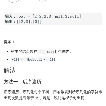
23. 两个链表的第一个重合节
4.3. 特定深度节点链表
点
28. 对称的二叉树
4.4. 检查平衡性
输入：
24. 反转链表
输出：
[[2,3],[3]]
29. 顺时针打印矩阵
4.5. 合法二叉搜索树
25. 链表中的两数相加
30. 包含 min 函数的栈
4.6. 后继者
提示：
26. 重排链表
31. 栈的压入、弹出序列
4.8. 首个共同祖先
树中的结点数在
范围内。
[1, 5000]
27. 回文链表
32.1. 从上到下打印二叉树
-200 <= Node.val <= 200
4.9. 二叉搜索树序列
28. 展平多级双向链表
32.2. 从上到下打印二叉树 II
解法
4.10. 检查子树
29. 排序的循环链表
32.3. 从上到下打印二叉树 III
方法一：后序遍历
4.12. 求和路径
30. 插入、删除和随机访问都
33. 二叉搜索树的后序遍历序
后序遍历，序列化每个子树，用哈希表判断序列化的字符串
是 O(1) 的容器
列
5.1. 插入
出现次数是否等于
，若是，说明这棵子树重复。
2