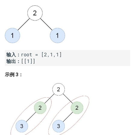
16. 不含重复字符的最长子字
18. 删除链表的节点
2.8. 环路检测
符串
19. 正则表达式匹配
3.1. 三合一
17. 含有所有字符的最短字符
串
20. 表示数值的字符串
3.2. 栈的最小值
18. 有效的回文
21. 调整数组顺序使奇数位于
3.3. 堆盘子
输入：
偶数前面
输出：
[[1]]
19. 最多删除一个字符得到回
3.4. 化栈为队
文
22. 链表中倒数第 k 个节点
示例 3：
3.5. 栈排序
20. 回文子字符串的个数
24. 反转链表
3.6. 动物收容所
21. 删除链表的倒数第 n 个结
25. 合并两个排序的链表
点
4.1. 节点间通路
26. 树的子结构
22. 链表中环的入口节点
4.2. 最小高度树
27. 二叉树的镜像