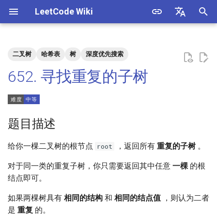
LeetCode Wiki
正
English
在
中文
二叉树
哈希表
树
深度优先搜索
题目描述
3. 数组中重复的数字
1. 整数除法
1.1. 判定字符是否唯一
初
652. 寻找重复的子树
始
解法
4. 二维数组中的查找
2. 二进制加法
1.2. 判定是否互为字符重排
化
5. 替换空格
3. 前 n 个数字二进制中 1 的个
1.3. URL 化
方法一：后序遍历
搜
题目描述
数
6. 从尾到头打印链表
1.4. 回文排列
索
给你一棵二叉树的根节点
，返回所有
重复的子树
。
root
4. 只出现一次的数字
引
7. 重建二叉树
1.5. 一次编辑
对于同一类的重复子树，你只需要返回其中任意
一棵
的根
擎
5. 单词长度的最大乘积
结点即可。
9. 用两个栈实现队列
1.6. 字符串压缩
6. 排序数组中两个数字之和
如果两棵树具有
相同的结构
和
相同的结点值
，则认为二者
10.1. 斐波那契数列
1.7. 旋转矩阵
是
重复
的。