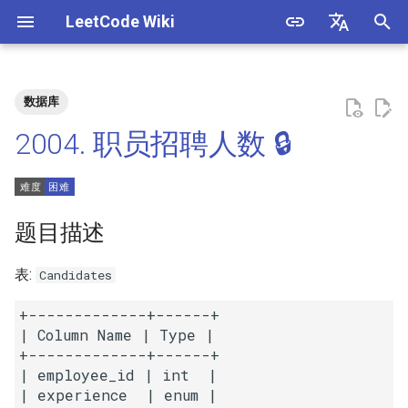
LeetCode Wiki
正
English
在
中文
数据库
题目描述
3. 数组中重复的数字
1. 整数除法
1.1. 判定字符是否唯一
初
2004. 职员招聘人数 🔒
始
解法
4. 二维数组中的查找
2. 二进制加法
1.2. 判定是否互为字符重排
化
5. 替换空格
3. 前 n 个数字二进制中 1 的个
1.3. URL 化
方法一：窗口函数
搜
题目描述
数
6. 从尾到头打印链表
1.4. 回文排列
索
表:
Candidates
4. 只出现一次的数字
引
7. 重建二叉树
1.5. 一次编辑
+-------------+------+

擎
5. 单词长度的最大乘积
| Column Name | Type |

9. 用两个栈实现队列
1.6. 字符串压缩
+-------------+------+

6. 排序数组中两个数字之和
| employee_id | int  |

10.1. 斐波那契数列
1.7. 旋转矩阵
| experience  | enum |
