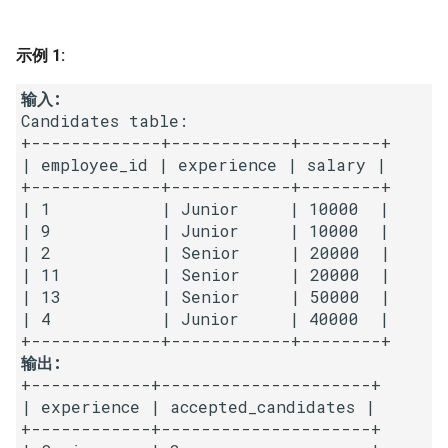
16. 不含重复字符的最长子字
18. 删除链表的节点
2.8. 环路检测
符串
示例 1:
19. 正则表达式匹配
3.1. 三合一
17. 含有所有字符的最短字符
输入:
串
Candidates table:

20. 表示数值的字符串
3.2. 栈的最小值
+-------------+------------+--------+

| employee_id | experience | salary |

18. 有效的回文
21. 调整数组顺序使奇数位于
3.3. 堆盘子
+-------------+------------+--------+

偶数前面
| 1           | Junior     | 10000  |

19. 最多删除一个字符得到回
3.4. 化栈为队
| 9           | Junior     | 10000  |

文
22. 链表中倒数第 k 个节点
| 2           | Senior     | 20000  |

3.5. 栈排序
| 11          | Senior     | 20000  |

20. 回文子字符串的个数
24. 反转链表
| 13          | Senior     | 50000  |

3.6. 动物收容所
| 4           | Junior     | 40000  |

21. 删除链表的倒数第 n 个结
25. 合并两个排序的链表
输出:
点
4.1. 节点间通路
+------------+---------------------+

26. 树的子结构
| experience | accepted_candidates |

22. 链表中环的入口节点
4.2. 最小高度树
+------------+---------------------+

27. 二叉树的镜像