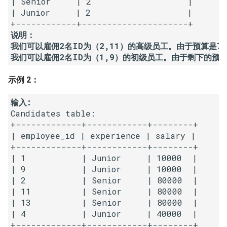
| Senior     | 2                   |

23. 两个链表的第一个重合节
4.3. 特定深度节点链表
| Junior     | 2                   |

点
28. 对称的二叉树
4.4. 检查平衡性
说明：

24. 反转链表
29. 顺时针打印矩阵
我们可以雇佣2名ID为（2,11）的高级员工。由于预算是7
4.5. 合法二叉搜索树
25. 链表中的两数相加
30. 包含 min 函数的栈
示例 2：
4.6. 后继者
26. 重排链表
31. 栈的压入、弹出序列
输入:
4.8. 首个共同祖先
Candidates table:

27. 回文链表
32.1. 从上到下打印二叉树
+-------------+------------+--------+

4.9. 二叉搜索树序列
| employee_id | experience | salary |

28. 展平多级双向链表
32.2. 从上到下打印二叉树 II
+-------------+------------+--------+

| 1           | Junior     | 10000  |

4.10. 检查子树
29. 排序的循环链表
| 9           | Junior     | 10000  |

32.3. 从上到下打印二叉树 III
| 2           | Senior     | 80000  |

4.12. 求和路径
| 11          | Senior     | 80000  |

30. 插入、删除和随机访问都
33. 二叉搜索树的后序遍历序
| 13          | Senior     | 80000  |

是 O(1) 的容器
列
5.1. 插入
| 4           | Junior     | 40000  |
