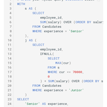
42. 连续子数组的最大和
8.4. 幂集
 2
WITH
 3
s
AS
(
41. 滑动窗口的平均值
43. 1 ～ n 整数中 1 出现的次
8.5. 递归乘法
 4
SELECT
 5
employee_id
,
数
 6
SUM
(
salary
)
OVER
(
ORDER
BY
salary
)
42. 最近请求次数
8.6. 汉诺塔问题
 7
FROM
Candidates
44. 数字序列中某一位的数字
 8
WHERE
experience
=
'Senior'
43. 往完全二叉树添加节点
 9
),
8.7. 无重复字符串的排列组合
10
j
AS
(
45. 把数组排成最小的数
11
SELECT
44. 二叉树每层的最大值
8.8. 有重复字符串的排列组合
12
employee_id
,
46. 把数字翻译成字符串
13
IFNULL
(
45. 二叉树最底层最左边的值
14
SELECT
8.9. 括号
15
MAX
(
cur
)
47. 礼物的最大价值
16
FROM
s
46. 二叉树的右侧视图
8.10. 颜色填充
17
WHERE
cur
<=
70000
,
48. 最长不含重复字符的子字
18
0
19
)
+
SUM
(
salary
)
OVER
(
ORDER
BY
sal
47. 二叉树剪枝
符串
8.11. 硬币
20
FROM
Candidates
21
WHERE
experience
=
'Junior'
48. 序列化与反序列化二叉树
49. 丑数
8.12. 八皇后
22
)
23
SELECT
24
'Senior'
AS
experience
,
49. 从根节点到叶节点的路径
50. 第一个只出现一次的字符
8.13. 堆箱子