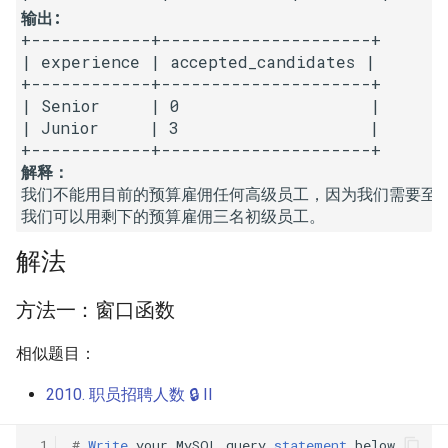
31. 最近最少使用缓存
34. 二叉树中和为某一值的路
5.2. 二进制数转字符串
输出:
径
+------------+---------------------+

32. 有效的变位词
5.3. 翻转数位
| experience | accepted_candidates |

35. 复杂链表的复制
+------------+---------------------+

33. 变位词组
| Senior     | 0                   |

5.4. 下一个数
| Junior     | 3                   |

36. 二叉搜索树与双向链表
34. 外星语言是否排序
5.6. 整数转换
37. 序列化二叉树
我们不能用目前的预算雇佣任何高级员工，因为我们需要至少8
35. 最小时间差
5.7. 配对交换
我们可以用剩下的预算雇佣三名初级员工。
38. 字符串的排列
36. 后缀表达式
5.8. 绘制直线
解法
39. 数组中出现次数超过一半
37. 小行星碰撞
的数字
8.1. 三步问题
方法一：窗口函数
38. 每日温度
40. 最小的 k 个数
8.2. 迷路的机器人
相似题目：
2010. 职员招聘人数 🔒 II
39. 直方图最大矩形面积
41. 数据流中的中位数
8.3. 魔术索引
 1
#
Write
your
MySQL
query
statement
below
40. 矩阵中最大的矩形