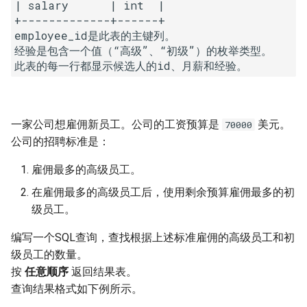
7. 数组中和为 0 的三个数
| salary      | int  |

+-------------+------+

10.2. 青蛙跳台阶问题
1.8. 零矩阵
employee_id是此表的主键列。

8. 和大于等于 target 的最短子
经验是包含一个值（“高级”、“初级”）的枚举类型。

数组
11. 旋转数组的最小数字
1.9. 字符串轮转
此表的每一行都显示候选人的id、月薪和经验。
9. 乘积小于 K 的子数组
12. 矩阵中的路径
2.1. 移除重复节点
10. 和为 k 的子数组
13. 机器人的运动范围
2.2. 返回倒数第 k 个节点
一家公司想雇佣新员工。公司的工资预算是
美元。
70000
公司的招聘标准是：
11. 和 1 个数相同的子数组
14.1. 剪绳子
2.3. 删除中间节点
雇佣最多的高级员工。
12. 左右两边子数组的和相等
14.2. 剪绳子 II
2.4. 分割链表
在雇佣最多的高级员工后，使用剩余预算雇佣最多的初
级员工。
13. 二维子矩阵的和
15. 二进制中 1 的个数
2.5. 链表求和
编写一个SQL查询，查找根据上述标准雇佣的高级员工和初
级员工的数量。
14. 字符串中的变位词
16. 数值的整数次方
2.6. 回文链表
按
任意顺序
返回结果表。
查询结果格式如下例所示。
15. 字符串中的所有变位词
17. 打印从 1 到最大的 n 位数
2.7. 链表相交