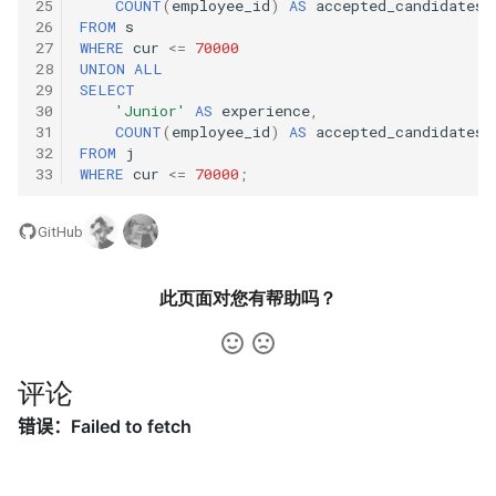
25
COUNT
(
employee_id
)
AS
accepted_candidates
数字之和
26
FROM
s
51. 数组中的逆序对
27
WHERE
cur
<=
70000
8.14. 布尔运算
28
UNION
ALL
50. 向下的路径节点之和
29
SELECT
52. 两个链表的第一个公共节
10.1. 合并排序的数组
30
'Junior'
AS
experience
,
51. 节点之和最大的路径
点
31
COUNT
(
employee_id
)
AS
accepted_candidates
32
FROM
j
10.2. 变位词组
33
WHERE
cur
<=
70000
;
52. 展平二叉搜索树
53.1. 在排序数组中查找数字 I
10.3. 搜索旋转数组
GitHub
53. 二叉搜索树中的中序后继
53.2. ～ n-1 中缺失的数字
10.5. 稀疏数组搜索
54. 所有大于等于节点的值之
54. 二叉搜索树的第 k 大节点
此页面对您有帮助吗？
和
10.9. 排序矩阵查找
55.1. 二叉树的深度
55. 二叉搜索树迭代器
10.10. 数字流的秩
评论
55.2. 平衡二叉树
56. 二叉搜索树中两个节点之
10.11. 峰与谷
和
56.1. 数组中数字出现的次数
16.1. 交换数字