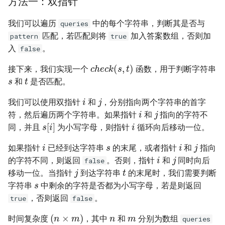
方法一：双指针
23. 两个链表的第一个重合节
4.3. 特定深度节点链表
点
28. 对称的二叉树
我们可以遍历
中的每个字符串，判断其是否与
queries
4.4. 检查平衡性
匹配，若匹配则将
加入答案数组，否则加
pattern
true
24. 反转链表
29. 顺时针打印矩阵
入
。
false
4.5. 合法二叉搜索树
c
h
e
c
k
(
s
,
t
)
25. 链表中的两数相加
接下来，我们实现一个
函数，用于判断字符串
s
30. 包含 min 函数的栈
t
和
是否匹配。
4.6. 后继者
i
j
26. 重排链表
31. 栈的压入、弹出序列
我们可以使用双指针
和
，分别指向两个字符串的首字
i
j
4.8. 首个共同祖先
符，然后遍历两个字符串。如果指针
和
指向的字符不
i
27. 回文链表
s
[
i
]
32.1. 从上到下打印二叉树
同，并且
为小写字母，则指针
循环向后移动一位。
4.9. 二叉搜索树序列
s
i
i
j
28. 展平多级双向链表
32.2. 从上到下打印二叉树 II
如果指针
已经到达字符串
的末尾，或者指针
和
指向
i
j
4.10. 检查子树
的字符不同，则返回
。否则，指针
和
同时向后
false
t
j
29. 排序的循环链表
32.3. 从上到下打印二叉树 III
移动一位。当指针
到达字符串
的末尾时，我们需要判断
s
4.12. 求和路径
字符串
中剩余的字符是否都为小写字母，若是则返回
30. 插入、删除和随机访问都
33. 二叉搜索树的后序遍历序
，否则返回
。
true
false
是 O(1) 的容器
列
5.1. 插入
n
m
(
n
×
m
)
时间复杂度
，其中
和
分别为数组
queries