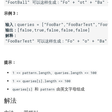
16. 不含重复字符的最长子字
18. 删除链表的节点
2.8. 环路检测
符串
示例 3：
19. 正则表达式匹配
3.1. 三合一
17. 含有所有字符的最短字符
输入：
输出：
串
20. 表示数值的字符串
3.2. 栈的最小值
解释： 
18. 有效的回文
21. 调整数组顺序使奇数位于
3.3. 堆盘子
偶数前面
19. 最多删除一个字符得到回
3.4. 化栈为队
文
22. 链表中倒数第 k 个节点
提示：
3.5. 栈排序
20. 回文子字符串的个数
1 <= pattern.length, queries.length <= 100
24. 反转链表
3.6. 动物收容所
1 <= queries[i].length <= 100
21. 删除链表的倒数第 n 个结
25. 合并两个排序的链表
和
由英文字母组成
queries[i]
pattern
点
4.1. 节点间通路
26. 树的子结构
解法
22. 链表中环的入口节点
4.2. 最小高度树
27. 二叉树的镜像