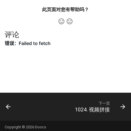
42. 连续子数组的最大和
8.4. 幂集
此页面对您有帮助吗？
41. 滑动窗口的平均值
43. 1 ～ n 整数中 1 出现的次
8.5. 递归乘法
数
42. 最近请求次数
8.6. 汉诺塔问题
评论
44. 数字序列中某一位的数字
43. 往完全二叉树添加节点
8.7. 无重复字符串的排列组合
45. 把数组排成最小的数
44. 二叉树每层的最大值
8.8. 有重复字符串的排列组合
46. 把数字翻译成字符串
45. 二叉树最底层最左边的值
8.9. 括号
47. 礼物的最大价值
46. 二叉树的右侧视图
8.10. 颜色填充
48. 最长不含重复字符的子字
47. 二叉树剪枝
符串
8.11. 硬币
下一页
1024. 视频拼接
48. 序列化与反序列化二叉树
49. 丑数
8.12. 八皇后
Copyright © 2026
Doocs
49. 从根节点到叶节点的路径
50. 第一个只出现一次的字符
8.13. 堆箱子