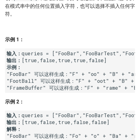
7. 数组中和为 0 的三个数
在模式串中的任何位置插入字符，也可以选择不插入任何字
10.2. 青蛙跳台阶问题
1.8. 零矩阵
符。
8. 和大于等于 target 的最短子
数组
11. 旋转数组的最小数字
1.9. 字符串轮转
示例 1：
9. 乘积小于 K 的子数组
12. 矩阵中的路径
2.1. 移除重复节点
输入：
10. 和为 k 的子数组
13. 机器人的运动范围
2.2. 返回倒数第 k 个节点
输出：
示例：
11. 和 1 个数相同的子数组
14.1. 剪绳子
2.3. 删除中间节点
"FooBar" 可以这样生成："F" + "oo" + "B" + "ar"
"FootBall" 可以这样生成："F" + "oot" + "B" + "a
12. 左右两边子数组的和相等
14.2. 剪绳子 II
2.4. 分割链表
"FrameBuffer" 可以这样生成："F" + "rame" + "B" 
13. 二维子矩阵的和
15. 二进制中 1 的个数
2.5. 链表求和
示例 2：
输入：
14. 字符串中的变位词
16. 数值的整数次方
2.6. 回文链表
输出：
解释：
15. 字符串中的所有变位词
17. 打印从 1 到最大的 n 位数
2.7. 链表相交
"FooBar" 可以这样生成："Fo" + "o" + "Ba" + "r"