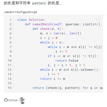
31. 最近最少使用缓存
34. 二叉树中和为某一值的路
5.2. 二进制数转字符串
的长度和字符串
的长度。
pattern
径
Java
C++
Go
TypeScript
32. 有效的变位词
5.3. 翻转数位
35. 复杂链表的复制
 1
class
Solution
:
 2
def
camelMatch
(
self
,
queries
:
List
[
str
],
p
33. 变位词组
5.4. 下一个数
 3
def
check
(
s
,
t
):
36. 二叉搜索树与双向链表
 4
m
,
n
=
len
(
s
),
len
(
t
)
34. 外星语言是否排序
5.6. 整数转换
 5
i
=
j
=
0
 6
while
j
<
n
:
37. 序列化二叉树
 7
while
i
<
m
and
s
[
i
]
!=
t
[
j
]
a
35. 最小时间差
5.7. 配对交换
 8
i
+=
1
38. 字符串的排列
 9
if
i
==
m
or
s
[
i
]
!=
t
[
j
]:
36. 后缀表达式
10
return
False
5.8. 绘制直线
11
i
,
j
=
i
+
1
,
j
+
1
39. 数组中出现次数超过一半
12
while
i
<
m
and
s
[
i
]
.
islower
():
37. 小行星碰撞
的数字
8.1. 三步问题
13
i
+=
1
14
return
i
==
m
38. 每日温度
15
40. 最小的 k 个数
8.2. 迷路的机器人
16
return
[
check
(
q
,
pattern
)
for
q
in
que
39. 直方图最大矩形面积
41. 数据流中的中位数
8.3. 魔术索引
GitHub
40. 矩阵中最大的矩形