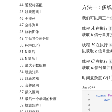
44. 通配符匹配
方法一：多线
45. 跳跃游戏 II
我们可以用三个
46. 全排列
A
47. 全排列 II
线程
在执行
f
b
48. 旋转图像
获取
信号量并
49. 字母异位词分组
B
线程
在执行
c
s
50. Pow(x, n)
以获取
信号量
51. N 皇后
C
52. N 皇后 II
线程
在执行
a
t
53. 最大子数组和
获取
信号量并
54. 螺旋矩阵
O
(
1
时间复杂度
55. 跳跃游戏
56. 合并区间
Java
C++
57. 插入区间
 1
class
Fo
58. 最后一个单词的长度
 2
def
 3
59. 螺旋矩阵 II
 4