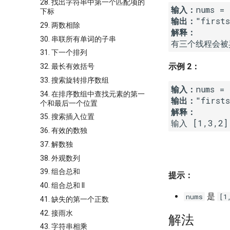
28. 找出字符串中第一个匹配项的
输入：
下标
输出：
29. 两数相除
解释：
30. 串联所有单词的子串
31. 下一个排列
示例 2：
32. 最长有效括号
33. 搜索旋转排序数组
输入：
34. 在排序数组中查找元素的第一
输出：
个和最后一个位置
解释：
35. 搜索插入位置
输入 [1,3,2
36. 有效的数独
37. 解数独
38. 外观数列
39. 组合总和
提示：
40. 组合总和 II
是
nums
[1
41. 缺失的第一个正数
42. 接雨水
解法
43. 字符串相乘