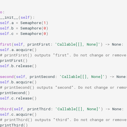
o
:
__init__
(
self
):
self
.
a
=
Semaphore
(
1
)
self
.
b
=
Semaphore
(
0
)
self
.
c
=
Semaphore
(
0
)
first
(
self
,
printFirst
:
'Callable[[], None]'
)
->
None
:
self
.
a
.
acquire
()
# printFirst() outputs "first". Do not change or remove
printFirst
()
self
.
b
.
release
()
second
(
self
,
printSecond
:
'Callable[[], None]'
)
->
None
self
.
b
.
acquire
()
# printSecond() outputs "second". Do not change or remo
printSecond
()
self
.
c
.
release
()
third
(
self
,
printThird
:
'Callable[[], None]'
)
->
None
:
self
.
c
.
acquire
()
# printThird() outputs "third". Do not change or remove
printThird
()