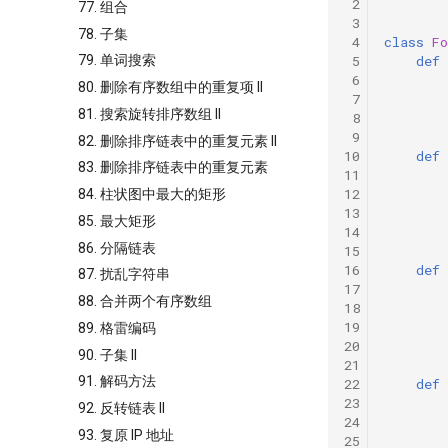
 2
77. 组合
 3
78. 子集
 4
class
Fo
79. 单词搜索
 5
def
 6
80. 删除有序数组中的重复项 II
 7
81. 搜索旋转排序数组 II
 8
 9
82. 删除排序链表中的重复元素 II
10
def
83. 删除排序链表中的重复元素
11
12
84. 柱状图中最大的矩形
13
85. 最大矩形
14
86. 分隔链表
15
16
def
87. 扰乱字符串
17
88. 合并两个有序数组
18
19
89. 格雷编码
20
90. 子集 II
21
91. 解码方法
22
def
23
92. 反转链表 II
24
93. 复原 IP 地址
25