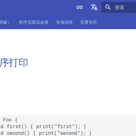
正在初始化
English
项突破）
程序员面试金典
专项训练
竞赛专区
中文
 按序打印
 Foo {

d first() { print("first"); }

d second() { print("second"); }
