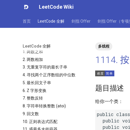
LeetCode Wiki
首页
LeetCode 全解
剑指 Offer
剑指 Offer（专
LeetCode 全解
多线程
1. 两数之和
1114.
2. 两数相加
3. 无重复字符的最长子串
4. 寻找两个正序数组的中位数
5. 最长回文子串
题目描述
6. Z 字形变换
7. 整数反转
给你一个类：
8. 字符串转换整数 (atoi)
public class
9. 回文数
  public voi
10. 正则表达式匹配
  public voi
11. 盛最多水的容器