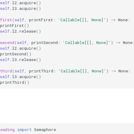
self
.
l2
.
acquire
()
self
.
l3
.
acquire
()
first
(
self
,
printFirst
:
'Callable[[], None]'
)
->
None
:
printFirst
()
self
.
l2
.
release
()
second
(
self
,
printSecond
:
'Callable[[], None]'
)
->
None
self
.
l2
.
acquire
()
printSecond
()
self
.
l3
.
release
()
third
(
self
,
printThird
:
'Callable[[], None]'
)
->
None
:
self
.
l3
.
acquire
()
printThird
()
+
reading
import
Semaphore