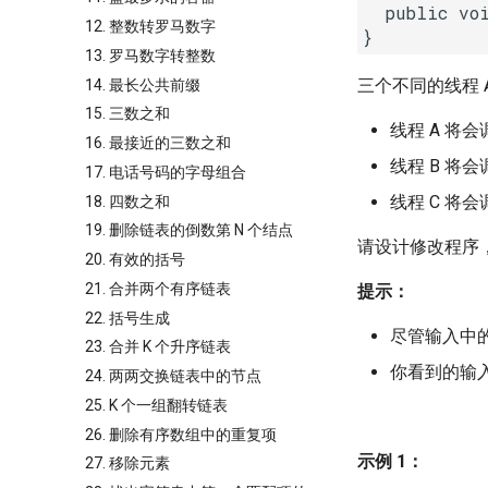
  public voi
12. 整数转罗马数字
}
13. 罗马数字转整数
三个不同的线程 
14. 最长公共前缀
15. 三数之和
线程 A 将
16. 最接近的三数之和
线程 B 将
17. 电话号码的字母组合
线程 C 将
18. 四数之和
19. 删除链表的倒数第 N 个结点
请设计修改程序
20. 有效的括号
21. 合并两个有序链表
提示：
22. 括号生成
尽管输入中
23. 合并 K 个升序链表
你看到的输
24. 两两交换链表中的节点
25. K 个一组翻转链表
26. 删除有序数组中的重复项
示例 1：
27. 移除元素