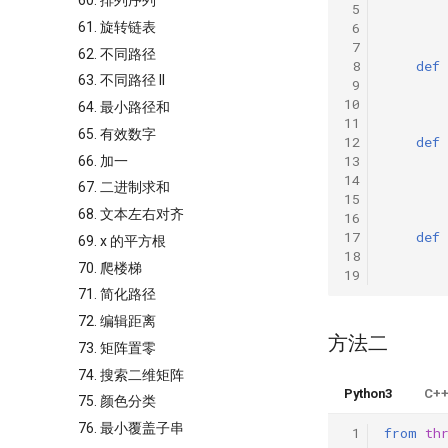
60. 排列序列
 5
61. 旋转链表
 6
 7
62. 不同路径
 8
def
63. 不同路径 II
 9
10
64. 最小路径和
11
65. 有效数字
12
def
13
66. 加一
14
67. 二进制求和
15
68. 文本左右对齐
16
17
def
69. x 的平方根
18
70. 爬楼梯
19
71. 简化路径
72. 编辑距离
方法二
73. 矩阵置零
74. 搜索二维矩阵
Python3
C+
75. 颜色分类
76. 最小覆盖子串
 1
from
th