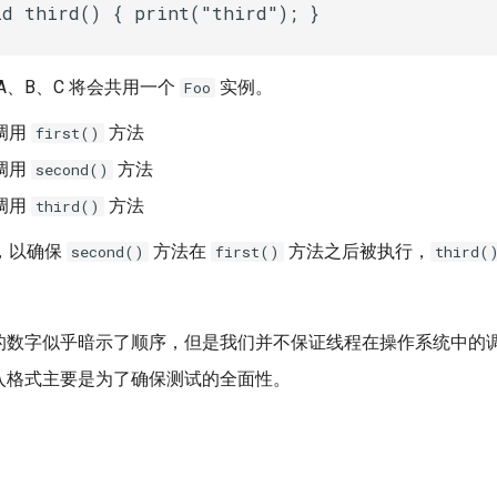
d third() { print("third"); }

A、B、C 将会共用一个
实例。
Foo
会调用
方法
first()
会调用
方法
second()
会调用
方法
third()
，以确保
方法在
方法之后被执行，
second()
first()
third(
的数字似乎暗示了顺序，但是我们并不保证线程在操作系统中的
入格式主要是为了确保测试的全面性。