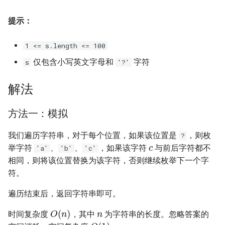
16. 不含重复字符的最长子字
18. 删除链表的节点
2.8. 环路检测
提示：
符串
19. 正则表达式匹配
3.1. 三合一
1 <= s.length <= 100
17. 含有所有字符的最短字符
串
20. 表示数值的字符串
3.2. 栈的最小值
仅包含小写英文字母和
字符
s
'?'
18. 有效的回文
21. 调整数组顺序使奇数位于
3.3. 堆盘子
解法
偶数前面
19. 最多删除一个字符得到回
3.4. 化栈为队
方法一：模拟
文
22. 链表中倒数第 k 个节点
3.5. 栈排序
我们遍历字符串，对于每个位置，如果该位置是
，则枚
c
?
20. 回文子字符串的个数
24. 反转链表
举字符
、
、
，如果该字符
与前后字符都不
'a'
'b'
'c'
3.6. 动物收容所
相同，则将该位置替换为该字符，否则继续枚举下一个字
21. 删除链表的倒数第 n 个结
25. 合并两个排序的链表
符。
点
4.1. 节点间通路
遍历结束后，返回字符串即可。
26. 树的子结构
n
O
(
n
)
22. 链表中环的入口节点
4.2. 最小高度树
时间复杂度
，其中
为字符串的长度。忽略答案的
O
(
1
)
27. 二叉树的镜像