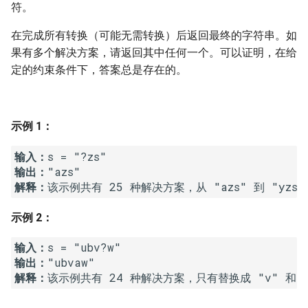
7. 数组中和为 0 的三个数
符。
10.2. 青蛙跳台阶问题
1.8. 零矩阵
在完成所有转换（可能无需转换）后返回最终的字符串。如
8. 和大于等于 target 的最短子
果有多个解决方案，请返回其中任何一个。可以证明，在给
数组
11. 旋转数组的最小数字
1.9. 字符串轮转
定的约束条件下，答案总是存在的。
9. 乘积小于 K 的子数组
12. 矩阵中的路径
2.1. 移除重复节点
10. 和为 k 的子数组
13. 机器人的运动范围
2.2. 返回倒数第 k 个节点
示例 1：
11. 和 1 个数相同的子数组
输入：
14.1. 剪绳子
2.3. 删除中间节点
输出：
解释：
该示例共有 25 种解决方案，从 "azs" 到 "yz
12. 左右两边子数组的和相等
14.2. 剪绳子 II
2.4. 分割链表
示例 2：
13. 二维子矩阵的和
15. 二进制中 1 的个数
2.5. 链表求和
输入：
14. 字符串中的变位词
16. 数值的整数次方
2.6. 回文链表
输出：
解释：
15. 字符串中的所有变位词
17. 打印从 1 到最大的 n 位数
2.7. 链表相交