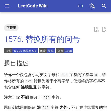
LeetCode Wiki
正
English
在
中文
字符串
题目描述
3. 数组中重复的数字
1. 整数除法
1.1. 判定字符是否唯一
初
1576. 替换所有的问号
始
解法
4. 二维数组中的查找
2. 二进制加法
1.2. 判定是否互为字符重排
化
5. 替换空格
3. 前 n 个数字二进制中 1 的个
1.3. URL 化
方法一：模拟
搜
题目描述
数
6. 从尾到头打印链表
1.4. 回文排列
索
给你一个仅包含小写英文字母和
字符的字符串
，请
'?'
s
4. 只出现一次的数字
引
你将所有的
转换为若干小写字母，使最终的字符串不
'?'
7. 重建二叉树
1.5. 一次编辑
包含任何
连续重复
的字符。
擎
5. 单词长度的最大乘积
9. 用两个栈实现队列
1.6. 字符串压缩
注意：你
不能
修改非
字符。
'?'
6. 排序数组中两个数字之和
10.1. 斐波那契数列
1.7. 旋转矩阵
题目测试用例保证
除
字符
之外
，不存在连续重复的字
'?'