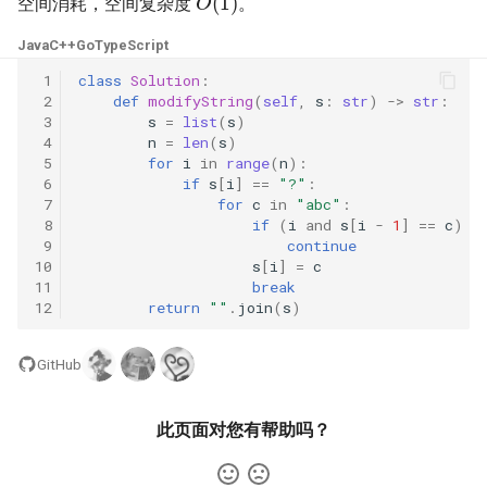
空间消耗，空间复杂度
。
23. 两个链表的第一个重合节
4.3. 特定深度节点链表
点
28. 对称的二叉树
Java
C++
Go
TypeScript
4.4. 检查平衡性
 1
class
Solution
:
24. 反转链表
29. 顺时针打印矩阵
 2
def
modifyString
(
self
,
s
:
str
)
->
str
:
 3
s
=
list
(
s
)
4.5. 合法二叉搜索树
 4
n
=
len
(
s
)
25. 链表中的两数相加
30. 包含 min 函数的栈
 5
for
i
in
range
(
n
):
4.6. 后继者
 6
if
s
[
i
]
==
"?"
:
26. 重排链表
31. 栈的压入、弹出序列
 7
for
c
in
"abc"
:
 8
if
(
i
and
s
[
i
-
1
]
==
c
)
o
4.8. 首个共同祖先
 9
continue
27. 回文链表
32.1. 从上到下打印二叉树
10
s
[
i
]
=
c
4.9. 二叉搜索树序列
11
break
28. 展平多级双向链表
12
return
""
.
join
(
s
)
32.2. 从上到下打印二叉树 II
4.10. 检查子树
29. 排序的循环链表
32.3. 从上到下打印二叉树 III
GitHub
4.12. 求和路径
30. 插入、删除和随机访问都
33. 二叉搜索树的后序遍历序
此页面对您有帮助吗？
是 O(1) 的容器
列
5.1. 插入