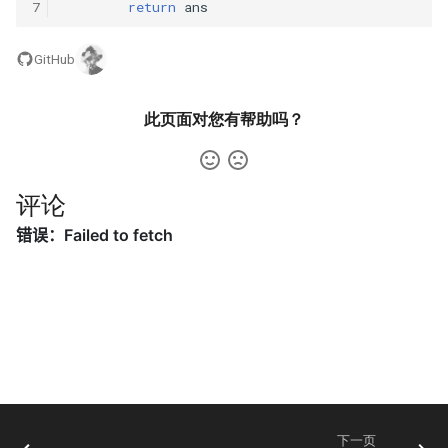
31. 最近最少使用缓存
7
return
ans
34. 二叉树中和为某一值的路
5.2. 二进制数转字符串
径
32. 有效的变位词
5.3. 翻转数位
GitHub
35. 复杂链表的复制
33. 变位词组
5.4. 下一个数
此页面对您有帮助吗？
36. 二叉搜索树与双向链表
34. 外星语言是否排序
5.6. 整数转换
37. 序列化二叉树
评论
35. 最小时间差
5.7. 配对交换
38. 字符串的排列
36. 后缀表达式
5.8. 绘制直线
39. 数组中出现次数超过一半
37. 小行星碰撞
的数字
8.1. 三步问题
38. 每日温度
40. 最小的 k 个数
8.2. 迷路的机器人
39. 直方图最大矩形面积
41. 数据流中的中位数
8.3. 魔术索引
下一页
40. 矩阵中最大的矩形