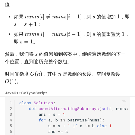
23. 两个链表的第一个重合节
值：
4.3. 特定深度节点链表
s
1
点
n
u
m
s
[
i
]
≠
n
u
m
s
[
i
−
1
]
28. 对称的二叉树
如果
，则
的值增加
，即
s
=
s
+
1
4.4. 检查平衡性
；
24. 反转链表
s
29. 顺时针打印矩阵
1
n
u
m
s
[
i
]
=
n
u
m
s
[
i
−
1
]
如果
，则
的值重置为
，
4.5. 合法二叉搜索树
s
=
1
25. 链表中的两数相加
30. 包含 min 函数的栈
即
。
s
4.6. 后继者
然后，我们将
的值累加到答案中，继续遍历数组的下一
26. 重排链表
31. 栈的压入、弹出序列
个位置，直到遍历完整个数组。
4.8. 首个共同祖先
n
O
(
n
)
27. 回文链表
32.1. 从上到下打印二叉树
时间复杂度
，其中
是数组的长度。空间复杂度
O
(
1
)
4.9. 二叉搜索树序列
。
28. 展平多级双向链表
32.2. 从上到下打印二叉树 II
4.10. 检查子树
Java
C++
Go
TypeScript
29. 排序的循环链表
32.3. 从上到下打印二叉树 III
1
class
Solution
:
4.12. 求和路径
2
def
countAlternatingSubarrays
(
self
,
nums
:
L
3
ans
=
s
=
1
30. 插入、删除和随机访问都
33. 二叉搜索树的后序遍历序
4
for
a
,
b
in
pairwise
(
nums
):
是 O(1) 的容器
列
5.1. 插入
5
s
=
s
+
1
if
a
!=
b
else
1
6
ans
+=
s