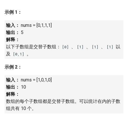
7. 数组中和为 0 的三个数
10.2. 青蛙跳台阶问题
1.8. 零矩阵
示例 1：
8. 和大于等于 target 的最短子
数组
11. 旋转数组的最小数字
1.9. 字符串轮转
输入：
nums = [0,1,1,1]
输出：
5
9. 乘积小于 K 的子数组
12. 矩阵中的路径
2.1. 移除重复节点
解释：
以下子数组是交替子数组：
、
、
、
以
[0]
[1]
[1]
[1]
10. 和为 k 的子数组
13. 机器人的运动范围
2.2. 返回倒数第 k 个节点
及
。
[0,1]
11. 和 1 个数相同的子数组
14.1. 剪绳子
2.3. 删除中间节点
示例 2：
12. 左右两边子数组的和相等
14.2. 剪绳子 II
2.4. 分割链表
输入：
nums = [1,0,1,0]
输出：
10
13. 二维子矩阵的和
15. 二进制中 1 的个数
2.5. 链表求和
解释：
数组的每个子数组都是交替子数组。可以统计在内的子数
14. 字符串中的变位词
16. 数值的整数次方
2.6. 回文链表
组共有 10 个。
15. 字符串中的所有变位词
17. 打印从 1 到最大的 n 位数
2.7. 链表相交