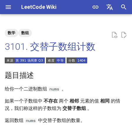
LeetCode Wiki
正
English
在
中文
数学
数组
题目描述
3. 数组中重复的数字
1. 整数除法
1.1. 判定字符是否唯一
初
3101. 交替子数组计数
始
解法
4. 二维数组中的查找
2. 二进制加法
1.2. 判定是否互为字符重排
化
5. 替换空格
3. 前 n 个数字二进制中 1 的个
1.3. URL 化
方法一：枚举
搜
题目描述
数
6. 从尾到头打印链表
1.4. 回文排列
索
给你一个
二进制数组
。
nums
4. 只出现一次的数字
引
7. 重建二叉树
1.5. 一次编辑
如果一个
子数组
中
不存在
两个
相邻
元素的值
相同
的情
擎
5. 单词长度的最大乘积
况，我们称这样的子数组为
交替子数组
。
9. 用两个栈实现队列
1.6. 字符串压缩
6. 排序数组中两个数字之和
返回数组
中交替子数组的数量。
nums
10.1. 斐波那契数列
1.7. 旋转矩阵