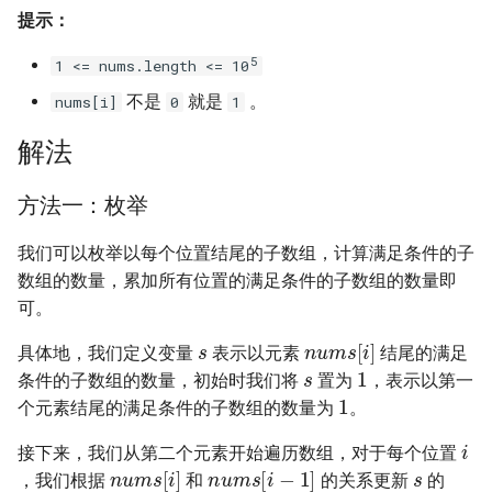
提示：
16. 不含重复字符的最长子字
18. 删除链表的节点
2.8. 环路检测
符串
5
1 <= nums.length <= 10
19. 正则表达式匹配
3.1. 三合一
不是
就是
。
nums[i]
0
1
17. 含有所有字符的最短字符
串
20. 表示数值的字符串
3.2. 栈的最小值
解法
18. 有效的回文
21. 调整数组顺序使奇数位于
3.3. 堆盘子
方法一：枚举
偶数前面
19. 最多删除一个字符得到回
3.4. 化栈为队
我们可以枚举以每个位置结尾的子数组，计算满足条件的子
文
22. 链表中倒数第 k 个节点
数组的数量，累加所有位置的满足条件的子数组的数量即
3.5. 栈排序
可。
20. 回文子字符串的个数
24. 反转链表
s
n
u
m
s
[
i
]
3.6. 动物收容所
具体地，我们定义变量
表示以元素
结尾的满足
s
1
21. 删除链表的倒数第 n 个结
25. 合并两个排序的链表
条件的子数组的数量，初始时我们将
置为
，表示以第一
1
点
4.1. 节点间通路
个元素结尾的满足条件的子数组的数量为
。
26. 树的子结构
i
22. 链表中环的入口节点
接下来，我们从第二个元素开始遍历数组，对于每个位置
s
4.2. 最小高度树
n
u
m
s
[
i
]
n
u
m
s
[
i
−
1
]
，我们根据
和
的关系更新
的
27. 二叉树的镜像